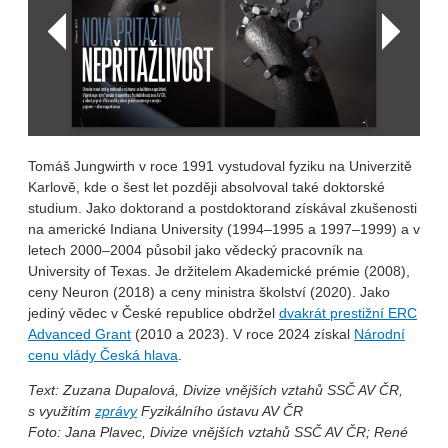
Tomáš Jungwirth v roce 1991 vystudoval fyziku na Univerzitě
Karlově, kde o šest let později absolvoval také doktorské
studium. Jako doktorand a postdoktorand získával zkušenosti
na americké Indiana University (1994–1995 a 1997–1999) a v
letech 2000–2004 působil jako vědecký pracovník na
University of Texas. Je držitelem Akademické prémie (2008),
ceny Neuron (2018) a ceny ministra školství (2020). Jako
jediný vědec v České republice obdržel
dvakrát prestižní ERC
Advanced Grant
(2010 a 2023). V roce 2024 získal
Národní
cenu vlády Česká hlava
.
Text: Zuzana Dupalová, Divize vnějších vztahů SSČ AV ČR,
s využitím
zprávy
Fyzikálního ústavu AV ČR
Foto: Jana Plavec, Divize vnějších vztahů SSČ AV ČR; René