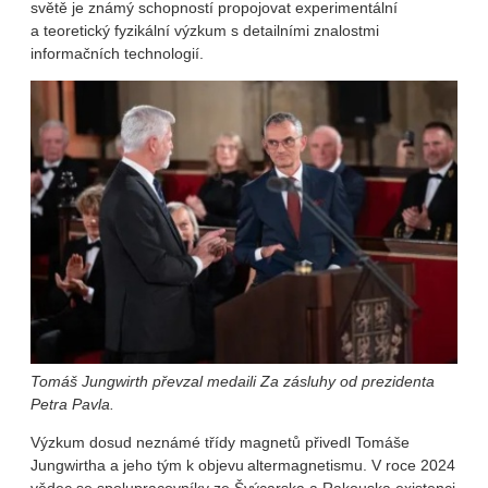
světě je známý schopností propojovat experimentální
a teoretický fyzikální výzkum s detailními znalostmi
informačních technologií.
Tomáš Jungwirth převzal medaili Za zásluhy od prezidenta
Petra Pavla.
Výzkum dosud neznámé třídy magnetů přivedl Tomáše
Jungwirtha a jeho tým k objevu altermagnetismu. V roce 2024
vědec se spolupracovníky ze Švýcarska a Rakouska existenci