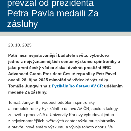
převzal od prezidenta
Petra Pavla medaili Za
zásluhy
29. 10. 2025
Patří mezi nejcitovanější badatele světa, vybudoval
jedno z nejvýznamnějších center výzkumu spintroniky a
jako první český vědec získal dvakrát prestižní ERC
Advanced Grant. Prezident České republiky Petr Pavel
ocenil 28. října 2025 mimořádné vědecké výsledky
Tomáše Jungwirtha z
Fyzikálního ústavu AV ČR
udělením
medaile Za zásluhy.
Tomáš Jungwirth, vedoucí oddělení spintroniky
a nanoelektroniky Fyzikálního ústavu AV ČR, spolu s kolegy
ze svého pracoviště a Univerzity Karlovy vybudoval jedno
z nejvýznamnějších světových center výzkumu spintroniky
a otevřel nové směry výzkumu a vývoje tohoto oboru. Ve