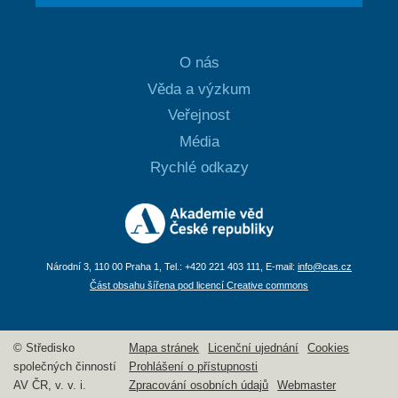
O nás
Věda a výzkum
Veřejnost
Média
Rychlé odkazy
Národní 3, 110 00 Praha 1, Tel.: +420 221 403 111, E-mail:
info@cas.cz
Část obsahu šířena pod licencí Creative commons
© Středisko
Mapa stránek
Licenční ujednání
Cookies
společných činností
Prohlášení o přístupnosti
AV ČR, v. v. i.
Zpracování osobních údajů
Webmaster