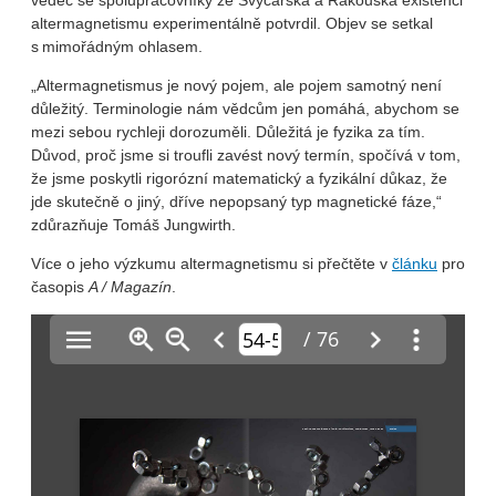
altermagnetismu experimentálně potvrdil. Objev se setkal
s mimořádným ohlasem.
„Altermagnetismus je nový pojem, ale pojem samotný není
důležitý. Terminologie nám vědcům jen pomáhá, abychom se
mezi sebou rychleji dorozuměli. Důležitá je fyzika za tím.
Důvod, proč jsme si troufli zavést nový termín, spočívá v tom,
že jsme poskytli rigorózní matematický a fyzikální důkaz, že
jde skutečně o jiný, dříve nepopsaný typ magnetické fáze,“
zdůrazňuje Tomáš Jungwirth.
Více o jeho výzkumu altermagnetismu si přečtěte v
článku
pro
časopis
A / Magazín
.