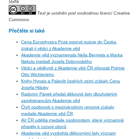
Volfík
Text je uvolněn pod svobodnou licencí Creative
Commons.
Přečtěte si také
Cena Europhysics Prize poprvé putuje do Česka,
získali ji vědci z Akademie věd
Akademie věd vyznamenala Neila Bermela a Marka
Nekulu medailí Josefa Dobrovského
Vědci a vědkyně z Akademie věd ČR převzali Prémie
Otto Wichterleho
Knihy Hynais a Paleolit českých zemí získaly Cenu
Josefa Hlávky
Radomír Pánek předal děkovné listy dlouholetým
zaměstnancům Akademie věd
Čtyři osobnosti s mezinárodním renomé získaly
medaile Akademie věd ČR
AV ČR udělila medaile osobnostem, které významně
přispěly k rozvoji oborů
Akademie věd vyzdvihla děkovnými listy význam