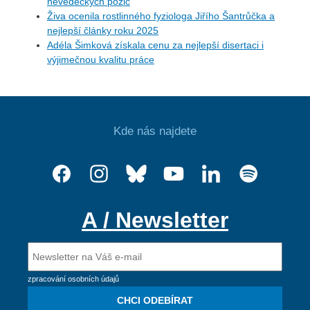
nevědeckých pozic
Živa ocenila rostlinného fyziologa Jiřího Šantrůčka a
nejlepší články roku 2025
Adéla Šimková získala cenu za nejlepší disertaci i
výjimečnou kvalitu práce
Kde nás najdete
A / Newsletter
zpracování osobních údajů
CHCI ODEBÍRAT