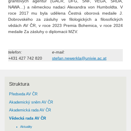
grantových agentur (GAČR, DFG, SNF, VEGA, SRDA,
NAWA…) a německou nadaci Alexandra von Humboldta. V
roce 2017 mu byla udělena Čestná oborová medaile J.
Dobrovského za zásluhy ve filologických a filosofických
vědách AV ČR, v roce 2023 Premia Bohemica, v roce 2024
medaile Za zásluhy o diplomacii MZV.
telefon:
e-mail:
+431 427 742 820
stefan.newerkla@univie.ac.at
Struktura
Předseda AV ČR
Akademický sněm AV ČR
Akademická rada AV ČR
Vědecká rada AV ČR
Aktuality