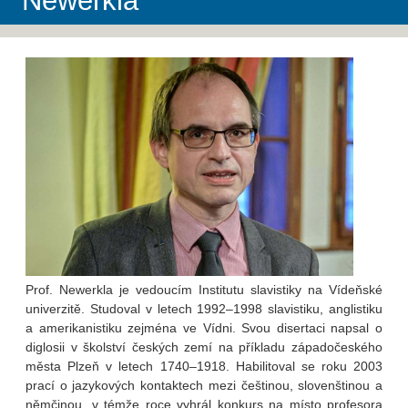
Newerkla
Prof. Newerkla je vedoucím Institutu slavistiky na Vídeňské
univerzitě. Studoval v letech 1992–1998 slavistiku, anglistiku
a amerikanistiku zejména ve Vídni. Svou disertaci napsal o
diglosii v školství českých zemí na příkladu západočeského
města Plzeň v letech 1740–1918. Habilitoval se roku 2003
prací o jazykových kontaktech mezi češtinou, slovenštinou a
němčinou, v témže roce vyhrál konkurs na místo profesora