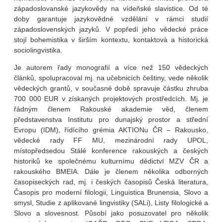
západoslovanské jazykovědy na vídeňské slavistice. Od té
doby garantuje jazykovědné vzdělání v rámci studií
západoslovenských jazyků. V popředí jeho vědecké práce
stojí bohemistika v širším kontextu, kontaktová a historická
sociolingvistika.
Je autorem řady monografií a více než 150 vědeckých
článků, spolupracoval mj. na učebnicích češtiny, vede několik
vědeckých grantů, v současné době spravuje částku zhruba
700 000 EUR v získaných projektových prostředcích. Mj. je
řádným členem Rakouské akademie věd, členem
představenstva Institutu pro dunajský prostor a střední
Evropu (IDM), řídícího grémia AKTIONu ČR – Rakousko,
vědecké rady FF MU, mezinárodní rady UPOL,
místopředsedou Stálé konference rakouských a českých
historiků ke společnému kulturnímu dědictví MZV ČR a
rakouského BMEIA. Dále je členem několika odborných
časopiseckých rad, mj. i českých časopisů Česká literatura,
Časopis pro moderní filologii, Linguistica Brunensia, Slovo a
smysl, Studie z aplikované lingvistiky (SALi), Listy filologické a
Slovo a slovesnost. Působí jako posuzovatel pro několik