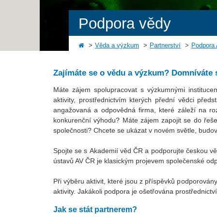
Podpora vědy
Věda a výzkum
Partnerství
Podpora
Zajímáte se o vědu a výzkum? Domníváte 
Máte zájem spolupracovat s výzkumnými institucem
aktivity, prostřednictvím kterých přední vědci předs
angažovaná a odpovědná firma, které záleží na roz
konkurenční výhodu? Máte zájem zapojit se do řeše
společnosti? Chcete se ukázat v novém světle, budovat 
Spojte se s Akademií věd ČR a podporujte českou vě
ústavů AV ČR je klasickým projevem společenské odp
Při výběru aktivit, které jsou z příspěvků podporo
aktivity. Jakákoli podpora je ošetřována prostřednic
Jak se stát partnerem?