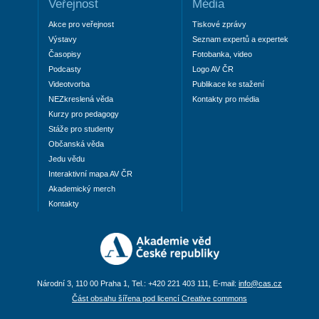
Veřejnost
Média
Akce pro veřejnost
Tiskové zprávy
Výstavy
Seznam expertů a expertek
Časopisy
Fotobanka, video
Podcasty
Logo AV ČR
Videotvorba
Publikace ke stažení
NEZkreslená věda
Kontakty pro média
Kurzy pro pedagogy
Stáže pro studenty
Občanská věda
Jedu vědu
Interaktivní mapa AV ČR
Akademický merch
Kontakty
Národní 3, 110 00 Praha 1, Tel.: +420 221 403 111, E-mail:
info@cas.cz
Část obsahu šířena pod licencí Creative commons