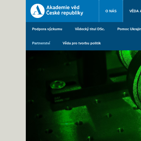
O NÁS
VĚDA 
Podpora výzkumu
Vědecký titul DSc.
Pomoc Ukraji
Partnerství
Věda pro tvorbu politik