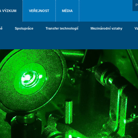
P
A VÝZKUM
VEŘEJNOST
MÉDIA
ně
Spolupráce
Transfer technologií
Mezinárodní vztahy
V