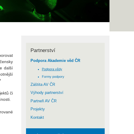
Partnerství
porovat
Podpora Akademie věd ČR
ečensky
e další
Podpora vědy
otnější
Formy podpory
?
Záštita AV ČR
ektů či
Výhody partnerství
nosti.
Partneři AV ČR
Projekty
orované
Kontakt