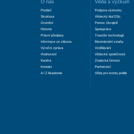
O nás
Věda a výzkum
Poslání
Podpora výzkumu
Struktura
Vědecký titul DSc.
Ocenění
Pomoc Ukrajině
Historie
Spolupráce
Právní předpisy
Transfer technologií
Informace ze zákona
Mezinárodní vztahy
Výroční zpráva
Vzdělávání
Hodnocení
Vědecké společnosti
Kariéra
Znalecká činnost
Kontakt
Partnerství
A / Z Akademie
Věda pro tvorbu politik