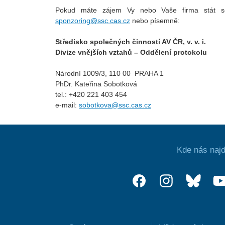
Pokud máte zájem Vy nebo Vaše firma stát s
sponzoring@ssc.cas.cz
nebo písemně:
Středisko společných činností AV ČR, v. v. i.
Divize vnějších vztahů – Oddělení protokolu
Národní 1009/3, 110 00 PRAHA 1
PhDr. Kateřina Sobotková
tel.: +420 221 403 454
e-mail:
sobotkova@ssc.cas.cz
Kde nás najd