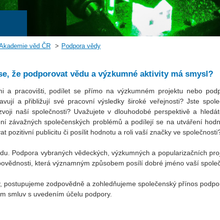
 Akademie věd ČR
Podpora vědy
se, že podporovat vědu a výzkumné aktivity má smysl?
i a pracovišti, podílet se přímo na výzkumném projektu nebo pod
tavují a přibližují své pracovní výsledky široké veřejnosti? Jste spol
voji naší společnosti? Uvažujete v dlouhodobé perspektivě a hledát
ní závažných společenských problémů a podílejí se na utváření hodn
pozitivní publicitu či posílit hodnotu a roli vaší značky ve společnosti
du. Podpora vybraných vědeckých, výzkumných a popularizačních proj
ovědnosti, která významným způsobem posílí dobré jméno vaší společ
vány, postupujeme zodpovědně a zohledňujeme společenský přínos podp
tvím smluv s uvedením účelu podpory.