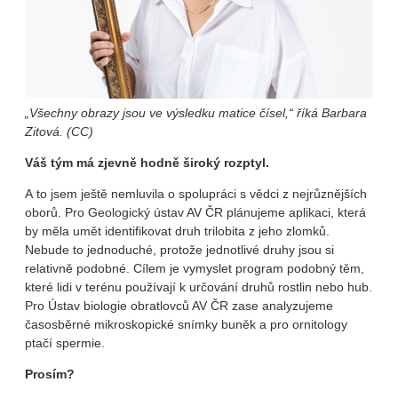
„Všechny obrazy jsou ve výsledku matice čísel,“ říká Barbara
Zitová. (CC)
Váš tým má zjevně hodně široký rozptyl.
A to jsem ještě nemluvila o spolupráci s vědci z nejrůznějších
oborů. Pro Geologický ústav AV ČR plánujeme aplikaci, která
by měla umět identifikovat druh trilobita z jeho zlomků.
Nebude to jednoduché, protože jednotlivé druhy jsou si
relativně podobné. Cílem je vymyslet program podobný těm,
které lidi v terénu používají k určování druhů rostlin nebo hub.
Pro Ústav biologie obratlovců AV ČR zase analyzujeme
časosběrné mikroskopické snímky buněk a pro ornitology
ptačí spermie.
Prosím?