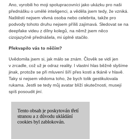
Ano, vyrobili ho moji spolupracovníci jako ukázku pro naši
přednášku o umělé inteligenci, a věděla jsem tedy, že vzniká.
Naštěstí nejsem vlivná osoba nebo celebrita, takže pro
podvody tohoto druhu nejsem příliš zajímavá. Sledovat se na
deepfake videu z dílny kolegů, na němž jsem něco
cizojazyčně přednášela, mi úplně stačilo.
Překvapilo vás to něčím?
Uvědomila jsem si, jak málo se znám. Člověk se vidí jen
v zrcadle, což už je odraz reality. I vlastní hlas běžně slyšíme
jinak, protože se při mluvení šíří přes kosti a tkáně v hlavě.
Taky si nejsem vědoma toho, že bych tolik gestikulovala
rukama. Jestli se tedy můj avatar blíží skutečnosti, musejí
spíš posoudit jiní.