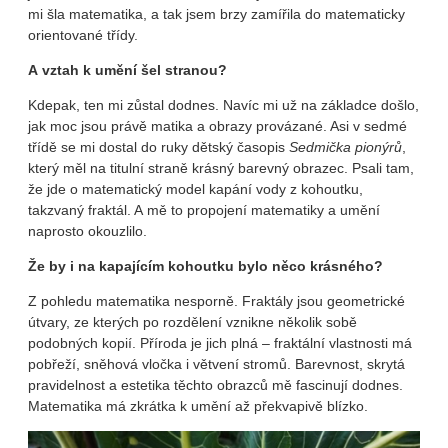
mi šla matematika, a tak jsem brzy zamířila do matematicky
orientované třídy.
A vztah k umění šel stranou?
Kdepak, ten mi zůstal dodnes. Navíc mi už na základce došlo,
jak moc jsou právě matika a obrazy provázané. Asi v sedmé
třídě se mi dostal do ruky dětský časopis
Sedmička pionýrů
,
který měl na titulní straně krásný barevný obrazec. Psali tam,
že jde o matematický model kapání vody z kohoutku,
takzvaný fraktál. A mě to propojení matematiky a umění
naprosto okouzlilo.
Že by i na kapajícím kohoutku bylo něco krásného?
Z pohledu matematika nesporně. Fraktály jsou geometrické
útvary, ze kterých po rozdělení vznikne několik sobě
podobných kopií. Příroda je jich plná – fraktální vlastnosti má
pobřeží, sněhová vločka i větvení stromů. Barevnost, skrytá
pravidelnost a estetika těchto obrazců mě fascinují dodnes.
Matematika má zkrátka k umění až překvapivě blízko.