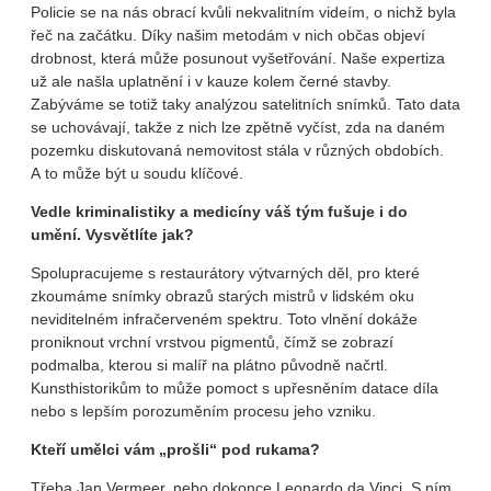
Policie se na nás obrací kvůli nekvalitním videím, o nichž byla
řeč na začátku. Díky našim metodám v nich občas objeví
drobnost, která může posunout vyšetřování. Naše expertiza
už ale našla uplatnění i v kauze kolem černé stavby.
Zabýváme se totiž taky analýzou satelitních snímků. Tato data
se uchovávají, takže z nich lze zpětně vyčíst, zda na daném
pozemku diskutovaná nemovitost stála v různých obdobích.
A to může být u soudu klíčové.
Vedle kriminalistiky a medicíny váš tým fušuje i do
umění. Vysvětlíte jak?
Spolupracujeme s restaurátory výtvarných děl, pro které
zkoumáme snímky obrazů starých mistrů v lidském oku
neviditelném infračerveném spektru. Toto vlnění dokáže
proniknout vrchní vrstvou pigmentů, čímž se zobrazí
podmalba, kterou si malíř na plátno původně načrtl.
Kunsthistorikům to může pomoct s upřesněním datace díla
nebo s lepším porozuměním procesu jeho vzniku.
Kteří umělci vám „prošli“ pod rukama?
Třeba Jan Vermeer, nebo dokonce Leonardo da Vinci. S ním