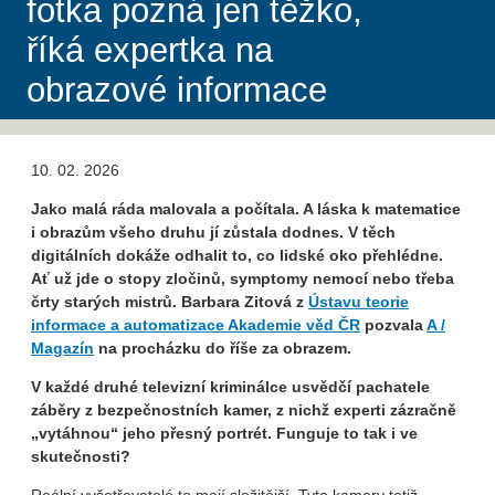
fotka pozná jen těžko,
říká expertka na
obrazové informace
10. 02. 2026
Jako malá ráda malovala a počítala. A láska k matematice
i obrazům všeho druhu jí zůstala dodnes. V těch
digitálních dokáže odhalit to, co lidské oko přehlédne.
Ať už jde o stopy zločinů, symptomy nemocí nebo třeba
črty starých mistrů. Barbara Zitová z
Ústavu teorie
informace a automatizace Akademie věd ČR
pozvala
A /
Magazín
na procházku do říše za obrazem.
V každé druhé televizní kriminálce usvědčí pachatele
záběry z bezpečnostních kamer, z nichž experti zázračně
„vytáhnou“ jeho přesný portrét. Funguje to tak i ve
skutečnosti?