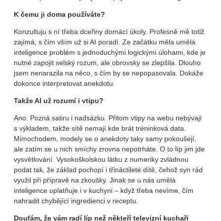
K čemu ji doma používáte?
Konzultuju s ní třeba dceřiny domácí úkoly. Profesně mě totiž
zajímá, s čím vším už si AI poradí. Ze začátku měla umělá
inteligence problém s jednoduchými logickými úlohami, kde je
nutné zapojit selský rozum, ale obrovsky se zlepšila. Dlouho
jsem nenarazila na něco, s čím by se nepopasovala. Dokáže
dokonce interpretovat anekdotu.
Takže AI už rozumí i vtipu?
Ano. Pozná satiru i nadsázku. Přitom vtipy na webu nebývají
s výkladem, takže sítě nemají kde brát tréninková data.
Mimochodem, modely se o anekdoty taky samy pokoušejí,
ale zatím se u nich smíchy zrovna nepotrháte. O to líp jim jde
vysvětlování. Vysokoškolskou látku z numeriky zvládnou
podat tak, že základ pochopí i třináctileté dítě, čehož syn rád
využil při přípravě na zkoušky. Jinak se u nás umělá
inteligence uplatňuje i v kuchyni – když třeba nevíme, čím
nahradit chybějící ingredienci v receptu.
Doufám, že vám radí líp než někteří televizní kuchaři