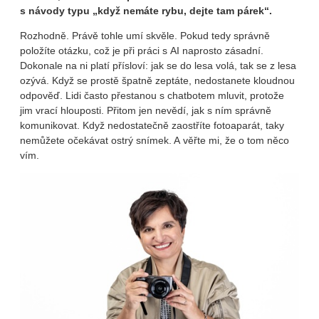
s návody typu „když nemáte rybu, dejte tam párek“.
Rozhodně. Právě tohle umí skvěle. Pokud tedy správně
položíte otázku, což je při práci s AI naprosto zásadní.
Dokonale na ni platí přísloví: jak se do lesa volá, tak se z lesa
ozývá. Když se prostě špatně zeptáte, nedostanete kloudnou
odpověď. Lidi často přestanou s chatbotem mluvit, protože
jim vrací hlouposti. Přitom jen nevědí, jak s ním správně
komunikovat. Když nedostatečně zaostříte fotoaparát, taky
nemůžete očekávat ostrý snímek. A věřte mi, že o tom něco
vím.