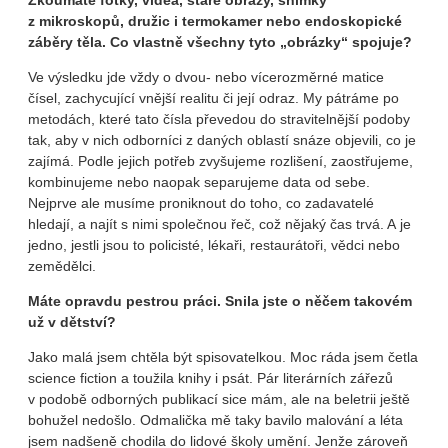
z mikroskopů, družic i termokamer nebo endoskopické
záběry těla. Co vlastně všechny tyto „obrázky“ spojuje?
Ve výsledku jde vždy o dvou- nebo vícerozměrné matice
čísel, zachycující vnější realitu či její odraz. My pátráme po
metodách, které tato čísla převedou do stravitelnější podoby
tak, aby v nich odborníci z daných oblastí snáze objevili, co je
zajímá. Podle jejich potřeb zvyšujeme rozlišení, zaostřujeme,
kombinujeme nebo naopak separujeme data od sebe.
Nejprve ale musíme proniknout do toho, co zadavatelé
hledají, a najít s nimi společnou řeč, což nějaký čas trvá. A je
jedno, jestli jsou to policisté, lékaři, restaurátoři, vědci nebo
zemědělci.
Máte opravdu pestrou práci. Snila jste o něčem takovém
už v dětství?
Jako malá jsem chtěla být spisovatelkou. Moc ráda jsem četla
science fiction a toužila knihy i psát. Pár literárních zářezů
v podobě odborných publikací sice mám, ale na beletrii ještě
bohužel nedošlo. Odmalička mě taky bavilo malování a léta
jsem nadšeně chodila do lidové školy umění. Jenže zároveň