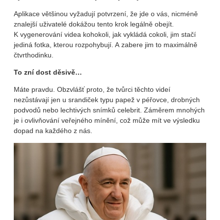
Aplikace většinou vyžadují potvrzení, že jde o vás, nicméně
znalejší uživatelé dokážou tento krok legálně obejít.
K vygenerování videa kohokoli, jak vykládá cokoli, jim stačí
jediná fotka, kterou rozpohybují. A zabere jim to maximálně
čtvrthodinku.
To zní dost děsivě…
Máte pravdu. Obzvlášť proto, že tvůrci těchto videí
nezůstávají jen u srandiček typu papež v péřovce, drobných
podvodů nebo lechtivých snímků celebrit. Záměrem mnohých
je i ovlivňování veřejného mínění, což může mít ve výsledku
dopad na každého z nás.