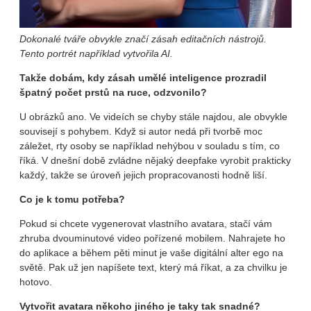
Dokonalé tváře obvykle značí zásah editačních nástrojů.
Tento portrét například vytvořila AI.
Takže dobám, kdy zásah umělé inteligence prozradil
špatný počet prstů na ruce, odzvonilo?
U obrázků ano. Ve videích se chyby stále najdou, ale obvykle
souvisejí s pohybem. Když si autor nedá při tvorbě moc
záležet, rty osoby se například nehýbou v souladu s tím, co
říká. V dnešní době zvládne nějaký deepfake vyrobit prakticky
každý, takže se úroveň jejich propracovanosti hodně liší.
Co je k tomu potřeba?
Pokud si chcete vygenerovat vlastního avatara, stačí vám
zhruba dvouminutové video pořízené mobilem. Nahrajete ho
do aplikace a během pěti minut je vaše digitální alter ego na
světě. Pak už jen napíšete text, který má říkat, a za chvilku je
hotovo.
Vytvořit avatara někoho jiného je taky tak snadné?