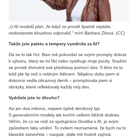
„U AI modelů platí, že když se prostě špatně zeptáte,
nedostanete kloudnou odpověď,“ míní Barbara Zitová. (CC)
Takže jste paletu a tempery vyměnila za AI?
Dá se to tak říct. Baví mě pokoušet se svými prompty dobrat
k výtvoru, který se mi líbí nebo vystihuje moje pocity. Snažím
se prostě zhmotnit své představy pomocí slov. S těmi mi to
totiž jde líp než s reálným štětcem. Nějakou dobu jsem si
dokonce vedla obrazový deník – promptovala jsem si
obrázky, které reflektovaly každý můj den.
Vydržela jste to dlouho?
Asi jen dva měsíce, nejsem úplně deníkový typ.
S generativními modely ale tvořím celkem běžně dodnes.
Věřím, že co se rodí ze spolupráce člověka s AI, je svým
způsobem taky umění. To ovšem neznamená, že bych na to
klasické zanevřela – naopak, stále mě hodně zajímá.