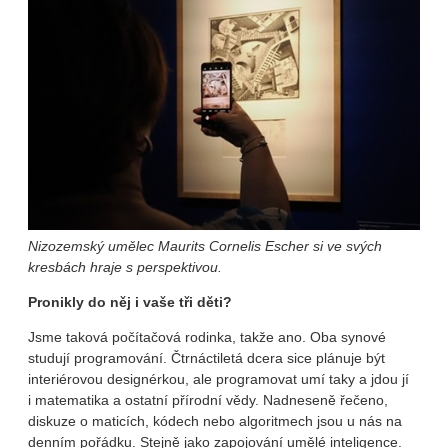
Nizozemský umělec Maurits Cornelis Escher si ve svých
kresbách hraje s perspektivou.
Pronikly do něj i vaše tři děti?
Jsme taková počítačová rodinka, takže ano. Oba synové
studují programování. Čtrnáctiletá dcera sice plánuje být
interiérovou designérkou, ale programovat umí taky a jdou jí
i matematika a ostatní přírodní vědy. Nadneseně řečeno,
diskuze o maticích, kódech nebo algoritmech jsou u nás na
denním pořádku. Stejně jako zapojování umělé inteligence.