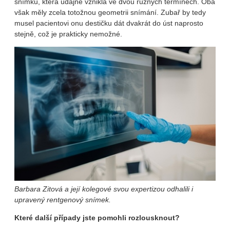
snímků, která údajně vznikla ve dvou různých termínech. Oba
však měly zcela totožnou geometrii snímání. Zubař by tedy
musel pacientovi onu destičku dát dvakrát do úst naprosto
stejně, což je prakticky nemožné.
Barbara Zitová a její kolegové svou expertizou odhalili i
upravený rentgenový snímek.
Které další případy jste pomohli rozlousknout?