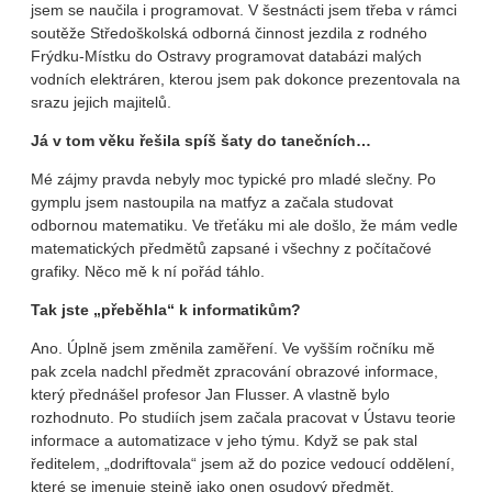
jsem se naučila i programovat. V šestnácti jsem třeba v rámci
soutěže Středoškolská odborná činnost jezdila z rodného
Frýdku-Místku do Ostravy programovat databázi malých
vodních elektráren, kterou jsem pak dokonce prezentovala na
srazu jejich majitelů.
Já v tom věku řešila spíš šaty do tanečních…
Mé zájmy pravda nebyly moc typické pro mladé slečny. Po
gymplu jsem nastoupila na matfyz a začala studovat
odbornou matematiku. Ve třeťáku mi ale došlo, že mám vedle
matematických předmětů zapsané i všechny z počítačové
grafiky. Něco mě k ní pořád táhlo.
Tak jste „přeběhla“ k informatikům?
Ano. Úplně jsem změnila zaměření. Ve vyšším ročníku mě
pak zcela nadchl předmět zpracování obrazové informace,
který přednášel profesor Jan Flusser. A vlastně bylo
rozhodnuto. Po studiích jsem začala pracovat v Ústavu teorie
informace a automatizace v jeho týmu. Když se pak stal
ředitelem, „dodriftovala“ jsem až do pozice vedoucí oddělení,
které se jmenuje stejně jako onen osudový předmět.