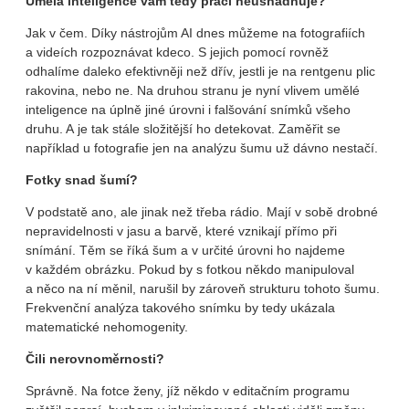
Umělá inteligence vám tedy práci neusnadňuje?
Jak v čem. Díky nástrojům AI dnes můžeme na fotografiích
a videích rozpoznávat kdeco. S jejich pomocí rovněž
odhalíme daleko efektivněji než dřív, jestli je na rentgenu plic
rakovina, nebo ne. Na druhou stranu je nyní vlivem umělé
inteligence na úplně jiné úrovni i falšování snímků všeho
druhu. A je tak stále složitější ho detekovat. Zaměřit se
například u fotografie jen na analýzu šumu už dávno nestačí.
Fotky snad šumí?
V podstatě ano, ale jinak než třeba rádio. Mají v sobě drobné
nepravidelnosti v jasu a barvě, které vznikají přímo při
snímání. Těm se říká šum a v určité úrovni ho najdeme
v každém obrázku. Pokud by s fotkou někdo manipuloval
a něco na ní měnil, narušil by zároveň strukturu tohoto šumu.
Frekvenční analýza takového snímku by tedy ukázala
matematické nehomogenity.
Čili nerovnoměrnosti?
Správně. Na fotce ženy, jíž někdo v editačním programu