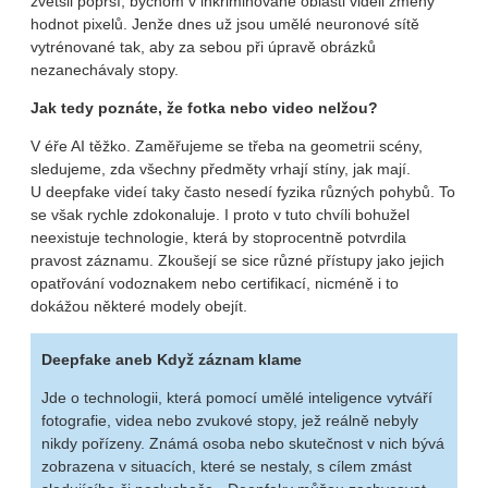
zvětšil poprsí, bychom v inkriminované oblasti viděli změny
hodnot pixelů. Jenže dnes už jsou umělé neuronové sítě
vytrénované tak, aby za sebou při úpravě obrázků
nezanechávaly stopy.
Jak tedy poznáte, že fotka nebo video nelžou?
V éře AI těžko. Zaměřujeme se třeba na geometrii scény,
sledujeme, zda všechny předměty vrhají stíny, jak mají.
U deepfake videí taky často nesedí fyzika různých pohybů. To
se však rychle zdokonaluje. I proto v tuto chvíli bohužel
neexistuje technologie, která by stoprocentně potvrdila
pravost záznamu. Zkoušejí se sice různé přístupy jako jejich
opatřování vodoznakem nebo certifikací, nicméně i to
dokážou některé modely obejít.
Deepfake aneb Když záznam klame
Jde o technologii, která pomocí umělé inteligence vytváří
fotografie, videa nebo zvukové stopy, jež reálně nebyly
nikdy pořízeny. Známá osoba nebo skutečnost v nich bývá
zobrazena v situacích, které se nestaly, s cílem zmást