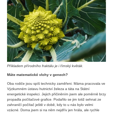
Příkladem přírodního fraktálu je i římský květák.
Máte matematické vlohy v genech?
Oba rodiče jsou spíš technicky zaměřeni. Máma pracovala ve
Výzkumném ústavu hutnictví železa a táta na Státní
energetické inspekci. Jejich přičiněním jsem ale poměrně brzy
propadla počítačové grafice. Podařilo se jim totiž sehnat ze
zahraničí počítač ještě v době, kdy to u nás bylo velmi
vzácné. Doma jsem si na něm nejdřív jen hrála, ale rychle