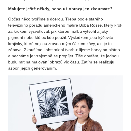
Malujete ještě někdy, nebo už obrazy jen zkoumáte?
Občas něco tvoříme s dcerou. Třeba podle starého
televizního pořadu amerického malíře Boba Rosse, který krok
za krokem vysvětloval, jak kterou malbu vytvořil a jaký
pigment nebo štětec kde použil. Výsledkem jsou kýčovité
krajinky, které nejsou zrovna mým šálkem kávy, ale je to
zábava. Zkoušíme i abstraktní tvorbu: lijeme barvy na plátno
a necháme je vzájemně se propíjet. Tiše doufám, že jednou
budu mít na malování obrazů víc času. Zatím se realizuju
aspoň jejich generováním.