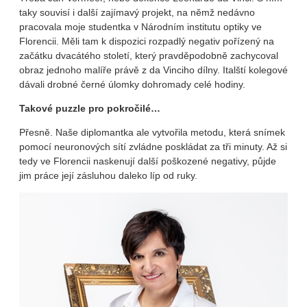
taky souvisí i další zajímavý projekt, na němž nedávno
pracovala moje studentka v Národním institutu optiky ve
Florencii. Měli tam k dispozici rozpadlý negativ pořízený na
začátku dvacátého století, který pravděpodobně zachycoval
obraz jednoho malíře právě z da Vinciho dílny. Italští kolegové
dávali drobné černé úlomky dohromady celé hodiny.
Takové puzzle pro pokročilé…
Přesně. Naše diplomantka ale vytvořila metodu, která snímek
pomocí neuronových sítí zvládne poskládat za tři minuty. Až si
tedy ve Florencii naskenují další poškozené negativy, půjde
jim práce její zásluhou daleko líp od ruky.