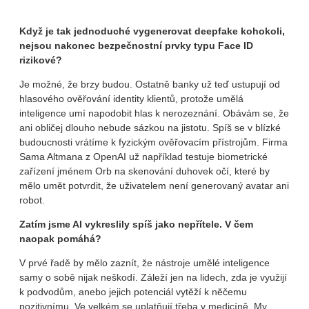
Když je tak jednoduché vygenerovat deepfake kohokoli,
nejsou nakonec bezpečnostní prvky typu Face ID
rizikové?
Je možné, že brzy budou. Ostatně banky už teď ustupují od
hlasového ověřování identity klientů, protože umělá
inteligence umí napodobit hlas k nerozeznání. Obávám se, že
ani obličej dlouho nebude sázkou na jistotu. Spíš se v blízké
budoucnosti vrátíme k fyzickým ověřovacím přístrojům. Firma
Sama Altmana z OpenAI už například testuje biometrické
zařízení jménem Orb na skenování duhovek očí, které by
mělo umět potvrdit, že uživatelem není generovaný avatar ani
robot.
Zatím jsme AI vykreslily spíš jako nepřítele. V čem
naopak pomáhá?
V prvé řadě by mělo zaznít, že nástroje umělé inteligence
samy o sobě nijak neškodí. Záleží jen na lidech, zda je využijí
k podvodům, anebo jejich potenciál vytěží k něčemu
pozitivnímu. Ve velkém se uplatňují třeba v medicíně. My