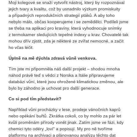
Moji kolegové se snaží vytvořit nástroj, který by rozpoznával
jejich tvary a kvalitu, což by usnadnilo výzkum promiskuity
a případných reprodukčních strategií ptáků. A aby toho
nebylo málo, občas kooperujeme i se zemědělci. Podíleli jsme
se třeba na aplikaci pro kravíny, která vyhodnocuje snímky
z termokamer sledujících tepelné indexy u krav. Chovatelé tak
mohou dřív zjistit, zda je některé ze zvířat nemocné, a začít
ho včas léčit.
Úplně na mě dýchla zdravá vůně venkova.
Tím jste mi připomněla náš další projekt – shodou mnoha
náhod právě teď s vědci z Norska a Itálie připravujeme
databázi vůní, které jsou ohrožené klimatickou změnou, ale
bylo by záhodno je uchovat pro další generace.
Co si pod tím představit?
Například vůni procházky v lese, prodeje vánočních kaprů
nebo opékání buřtů. Zkrátka cokoli, co by mohlo za pár let
kvůli proměnám přírody vonět jinak. Zatím jsme ve fázi, kdy
chemici tyto odéry „loví“ a popisují. My pro ně tvoříme
platformu na archivaci a plánovanou analýzu těchto dat