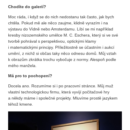
Chodíte do galerií?
Moc ráda, i když se do nich nedostanu tak často, jak bych
chtěla. Pokud mě ale něco zaujme, klidně vyrazím i na
výstavu do Vídně nebo Amsterdamu. Líbí se mi například
kresby nizozemského umělce M. C. Eschera, který si ve své
tvorbě pohrával s perspektivou, optickými klamy
i matematickými principy. Příležitostně se účastním i aukcí
umění, z nichž si občas taky něco odnesu domů. Můj vztah
k obrazům zkrátka trochu vybočuje z normy. Alespoň podle
mého manžela.
Má pro to pochopení?
Docela ano. Rozumíme si i po pracovní stránce. Můj muž
vlastní technologickou firmu, která vyvíjí počítačové hry
a někdy máme i společné projekty. Mluvíme prostě jazykem
téhož kmene.