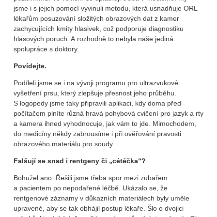
jsme i s jejich pomocí vyvinuli metodu, která usnadňuje ORL
lékařům posuzování složitých obrazových dat z kamer
zachycujících kmity hlasivek, což podporuje diagnostiku
hlasových poruch. A rozhodně to nebyla naše jediná
spolupráce s doktory.
Povídejte.
Podíleli jsme se i na vývoji programu pro ultrazvukové
vyšetření prsu, který zlepšuje přesnost jeho průběhu.
S logopedy jsme taky připravili aplikaci, kdy doma před
počítačem plníte různá hravá pohybová cvičení pro jazyk a rty
a kamera ihned vyhodnocuje, jak vám to jde. Mimochodem,
do medicíny někdy zabrousíme i při ověřování pravosti
obrazového materiálu pro soudy.
Falšují se snad i rentgeny či „cétéčka“?
Bohužel ano. Řešili jsme třeba spor mezi zubařem
a pacientem po nepodařené léčbě. Ukázalo se, že
rentgenové záznamy v důkazních materiálech byly uměle
upravené, aby se tak obhájil postup lékaře. Šlo o dvojici