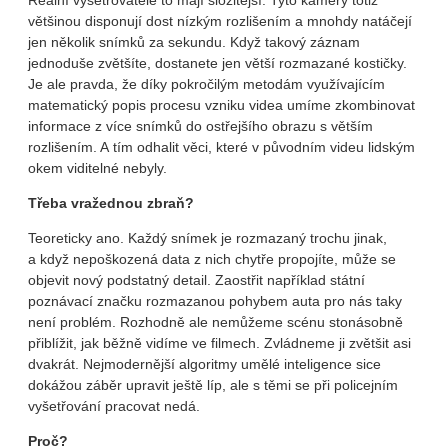
Reální vyšetřovatelé to mají složitější. Tyto kamery totiž
většinou disponují dost nízkým rozlišením a mnohdy natáčejí
jen několik snímků za sekundu. Když takový záznam
jednoduše zvětšíte, dostanete jen větší rozmazané kostičky.
Je ale pravda, že díky pokročilým metodám využívajícím
matematický popis procesu vzniku videa umíme zkombinovat
informace z více snímků do ostřejšího obrazu s větším
rozlišením. A tím odhalit věci, které v původním videu lidským
okem viditelné nebyly.
Třeba vražednou zbraň?
Teoreticky ano. Každý snímek je rozmazaný trochu jinak,
a když nepoškozená data z nich chytře propojíte, může se
objevit nový podstatný detail. Zaostřit například státní
poznávací značku rozmazanou pohybem auta pro nás taky
není problém. Rozhodně ale nemůžeme scénu stonásobně
přiblížit, jak běžně vidíme ve filmech. Zvládneme ji zvětšit asi
dvakrát. Nejmodernější algoritmy umělé inteligence sice
dokážou záběr upravit ještě líp, ale s těmi se při policejním
vyšetřování pracovat nedá.
Proč?