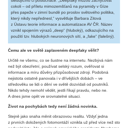
sledujícího či posluchače. „Deepfaky můžou zachycovat
cokoli – od příletu mimozemšťanů na pyramidy v Gíze
přes papeže v zimní bundě po proslov světového politika,
který nikdy nepřednesl,“ vysvětluje Barbara Zitová
z Ústavu teorie informace a automatizace AV ČR. Název
vznikl spojením výrazů „deep“ (hluboký), odkazujícího na
použití tzv. hlubokých neuronových sítí, a „fake“ (falešný).
Čemu ale ve světě zaplaveném deepfaky věřit?
Určitě ne všemu, co se šustne na internetu. Nezbývá nám
než být obezřetní, používat selský rozum, ověřovat si
informace a míru důvěry přizpůsobovat zdroji. Podobná
nejistota ostatně panovala i v dřívějších dobách – ve
středověku se lidi o dění ve světě dozvídali od poutníků.
Nikdo tehdy nemohl vědět, jestli říkají pravdu, nebo ne.
A dnes jsme opět ve srovnatelné situaci.
Život na pochybách tedy není žádná novinka.
Stejně jako snaha měnit obrazovou realitu. Vždyť jedna
z prvních doložených fotomontáží vznikla už před více než sto