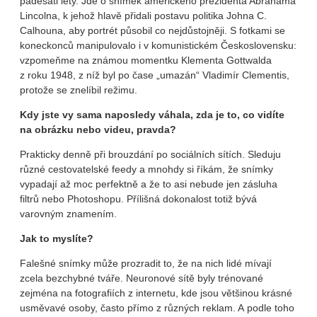
padesáti lety. Jde o snímek amerického prezidenta Abrahama
Lincolna, k jehož hlavě přidali postavu politika Johna C.
Calhouna, aby portrét působil co nejdůstojněji. S fotkami se
koneckonců manipulovalo i v komunistickém Československu:
vzpomeňme na známou momentku Klementa Gottwalda
z roku 1948, z níž byl po čase „umazán“ Vladimír Clementis,
protože se znelíbil režimu.
Kdy jste vy sama naposledy váhala, zda je to, co vidíte
na obrázku nebo videu, pravda?
Prakticky denně při brouzdání po sociálních sítích. Sleduju
různé cestovatelské feedy a mnohdy si říkám, že snímky
vypadají až moc perfektně a že to asi nebude jen zásluha
filtrů nebo Photoshopu. Přílišná dokonalost totiž bývá
varovným znamením.
Jak to myslíte?
Falešné snímky může prozradit to, že na nich lidé mívají
zcela bezchybné tváře. Neuronové sítě byly trénované
zejména na fotografiích z internetu, kde jsou většinou krásné
usměvavé osoby, často přímo z různých reklam. A podle toho