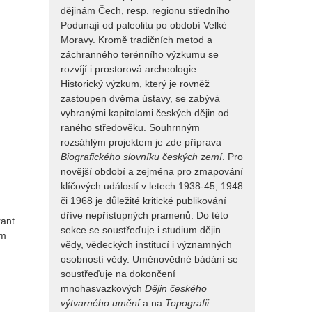
dějinám Čech, resp. regionu středního
Podunají od paleolitu po období Velké
Moravy. Kromě tradičních metod a
záchranného terénního výzkumu se
rozvíjí i prostorová archeologie.
Historický výzkum, který je rovněž
zastoupen dvěma ústavy, se zabývá
vybranými kapitolami českých dějin od
raného středověku. Souhrnným
rozsáhlým projektem je zde příprava
Biografického slovníku českých zemí
. Pro
novější období a zejména pro zmapování
klíčových událostí v letech 1938-45, 1948
či 1968 je důležité kritické publikování
dříve nepřístupných pramenů. Do této
rant
sekce se soustřeďuje i studium dějin
um
vědy, vědeckých institucí i významných
osobností vědy. Uměnovědné bádání se
soustřeďuje na dokončení
mnohasvazkových
Dějin českého
výtvarného umění
a na
Topografii