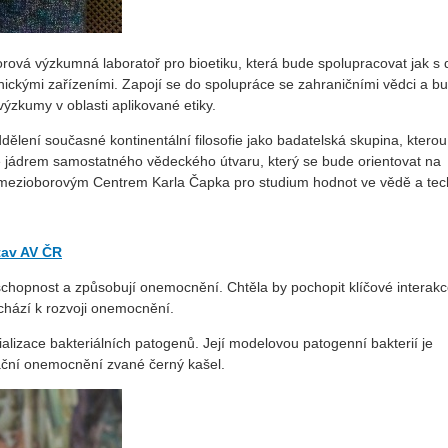
ová výzkumná laboratoř pro bioetiku, která bude spolupracovat jak s
nickými zařízeními. Zapojí se do spolupráce se zahraničními vědci a b
ýzkumy v oblasti aplikované etiky.
lení současné kontinentální filosofie jako badatelská skupina, kterou
e jádrem samostatného vědeckého útvaru, který se bude orientovat na
s mezioborovým Centrem Karla Čapka pro studium hodnot ve vědě a
tec
tav AV ČR
yschopnost a způsobují onemocnění. Chtěla by pochopit klíčové interak
hází k rozvoji onemocnění.
alizace bakteriálních patogenů. Její modelovou patogenní bakterií je
ační onemocnění zvané černý kašel.