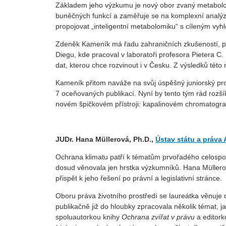
Základem jeho výzkumu je nový obor zvaný metabolom
buněčných funkcí a zaměřuje se na komplexní analý
propojovat „inteligentní metabolomiku“ s cíleným vyh
Zdeněk Kameník má řadu zahraničních zkušeností, půs
Diegu, kde pracoval v laboratoři profesora Pietera C.
dat, kterou chce rozvinout i v Česku. Z výsledků této
Kameník přitom naváže na svůj úspěšný juniorský pro
7 oceňovaných publikací. Nyní by tento tým rád rozšíři
novém špičkovém přístroji: kapalinovém chromatogra
JUDr. Hana Müllerová, Ph.D.,
Ústav státu a práva
Ochrana klimatu patří k tématům prvořadého celosp
dosud věnovala jen hrstka výzkumníků. Hana Müllerová
přispět k jeho řešení po právní a legislativní stránce.
Oboru práva životního prostředí se laureátka věnuje
publikačně již do hloubky zpracovala několik témat, j
spoluautorkou knihy
Ochrana zvířat v právu
a editork