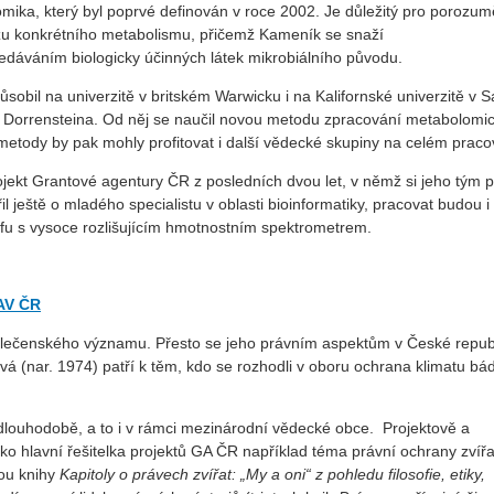
ika, který byl poprvé definován v roce 2002. Je důležitý pro porozum
zu konkrétního metabolismu, přičemž Kameník se snaží
ledáváním biologicky účinných látek mikrobiálního původu.
obil na univerzitě v britském Warwicku i
na Kalifornské univerzitě v 
Dorrensteina. Od něj se naučil novou metodu zpracování metabolomi
 metody by pak mohly profitovat i další vědecké skupiny na celém pracov
jekt Grantové agentury ČR z posledních dvou let, v němž si jeho tým p
l ještě o mladého specialistu v oblasti bioinformatiky, pracovat budou i
fu s vysoce rozlišujícím hmotnostním spektrometrem.
 AV ČR
olečenského významu. Přesto se jeho právním aspektům v České repub
 (nar. 1974) patří k těm, kdo se rozhodli v oboru ochrana klimatu bá
 dlouhodobě, a to i v rámci mezinárodní vědecké obce. Projektově a
ako hlavní řešitelka projektů GA ČR například téma právní ochrany zvířat
ou knihy
Kapitoly o
právech zvířat: „My a oni“ z pohledu filosofie, etiky,