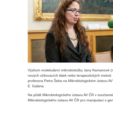
Výzkum molekulární mikrobioložky Jany Kamanové (nar
nových očkovacích látek nebo terapeutických metod. 
profesora Petra Šeba na Mikrobiologickém ústavu AV Č
E. Galána.
Na půdě Mikrobiologického ústavu AV ČR v současn
Mikrobiologického ústavu AV ČR pro manipulaci s g