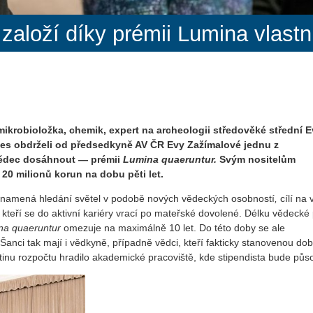
založí díky prémii Lumina vlastn
 mikrobioložka, chemik, expert na archeologii středověké střední 
dnes obdrželi od předsedkyně AV ČR Evy Zažímalové jednu z
 vědec dosáhnout —
p
rémii
Lumina quaeruntur.
Svým nositelům
 20 milionů korun na dobu pěti let.
znamená hledání světel v podobě nových vědeckých osobností
,
cílí na
 kteří se do aktivní kariéry vrací po mateřské dovolené. Délku vědecké
na quaeruntur
omezuje na maximálně 10 let. Do této doby se ale
anci tak mají i
vědkyně, případně vědci, kteří fakticky stanovenou do
tinu rozpočtu hradilo akademické pracoviště, kde stipendista bude půso