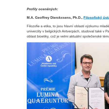
Profily oceněných:
M.A. Geoffrey Dierckxsens, Ph.D.,
Filosofický ús
Filozofie a etika, to jsou hlavní oblasti výzkumu ml
univerzity v belgických Antverpách, studoval také v
Pa
oblast bioetiky, což je velmi aktuální společenské téma