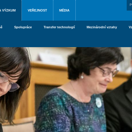
P
A VÝZKUM
VEŘEJNOST
MÉDIA
ně
Spolupráce
Transfer technologií
Mezinárodní vztahy
V