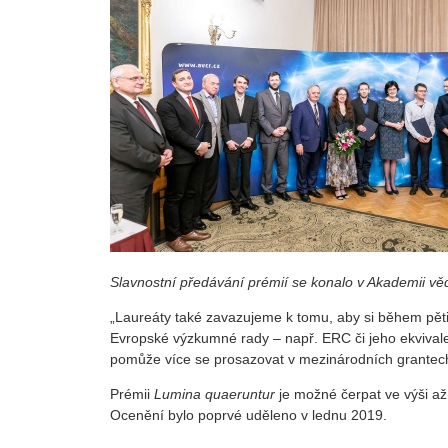
Slavnostní předávání prémií se konalo v Akademii vě
„Laureáty také zavazujeme k tomu, aby si během pěti
Evropské výzkumné rady – např. ERC či jeho ekvivale
pomůže více se prosazovat v mezinárodních grantec
Prémii
Lumina quaeruntur
je možné čerpat
ve výši až
Ocenění bylo poprvé uděleno v lednu 2019.