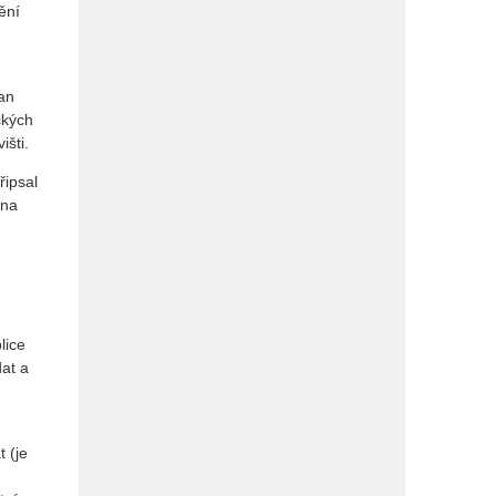
ění
San
ckých
išti.
řipsal
 na
lice
dat a
 (je