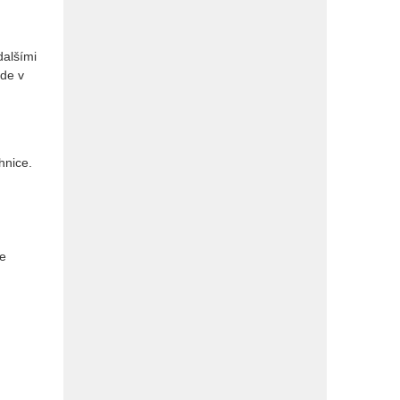
dalšími
ude v
hnice.
ce