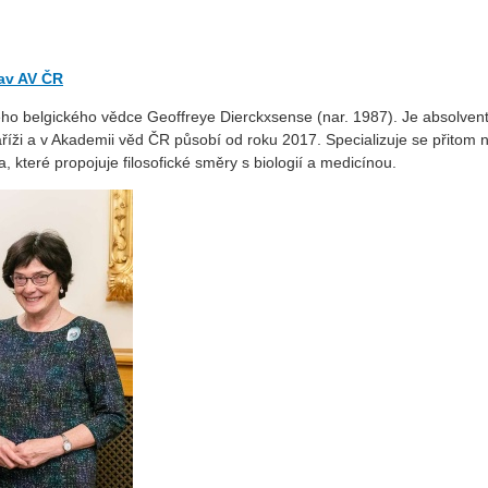
tav AV ČR
adého belgického vědce Geoffreye Dierckxsense (nar. 1987). Je absolve
říži a v Akademii věd ČR působí od roku 2017. Specializuje se přitom 
, které propojuje filosofické směry s biologií a
medicínou.