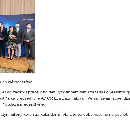
d na Národní třídě
 let od začátku práce v novém výzkumném týmu zažádali o prestižní g
nt,“ říká předsedkyně AV ČR Eva Zažímalová. „Věřím, že jim stipendi
h,“ dodává předsedkyně.
 čtyři miliony korun za kalendářní rok, a to po dobu maximálně pěti let.