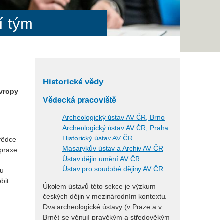
í tým
Historické vědy
Evropy
Vědecká pracoviště
Archeologický ústav AV ČR, Brno
Archeologický ústav AV ČR, Praha
Historický ústav AV ČR
 vědce
Masarykův ústav a Archiv AV ČR
 praxe
Ústav dějin umění AV ČR
Ústav pro soudobé dějiny AV ČR
bu
bit.
Úkolem ústavů této sekce je výzkum
českých dějin v mezinárodním kontextu.
Dva archeologické ústavy (v Praze a v
Brně) se věnují pravěkým a středověkým