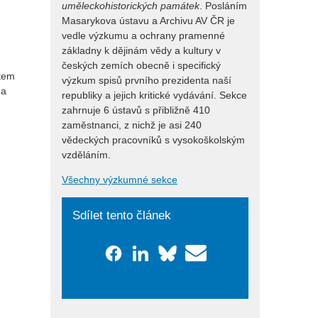
uměleckohistorických památek
. Posláním
Masarykova ústavu a Archivu AV ČR je
vedle výzkumu a ochrany pramenné
základny k dějinám vědy a kultury v
českých zemích obecně i specifický
ntem
výzkum spisů prvního prezidenta naší
na
republiky a jejich kritické vydávání. Sekce
zahrnuje 6 ústavů s přibližně 410
zaměstnanci, z nichž je asi 240
vědeckých pracovníků s vysokoškolským
vzděláním.
Všechny výzkumné sekce
Sdílet tento článek