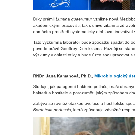
Díky prémii
Lumina quaeruntur
vznikne nová Meziobor
akademickými pracovišti, tak s univerzitami a
zdravot
domácím prostředí systematicky etablovat inovativní v
Tato výzkumná laboratoř bude zpočátku spadat do oddě
povede právě Geoffrey Dierckxsens. Později se stan
výzkumy v oblasti etiky a bude úzce spolupracovat 
RNDr. Jana Kamanová, Ph.D.,
Mikrobiologický ús
Studuje, jak patogenní bakterie potlačují naši obran
bakterií a hostitele a
porozumět, jakým způsobem doc
Zabývá se rovněž otázkou evoluce a hostitelské speci
Bordetella pertussis
, která způsobuje závažné respir