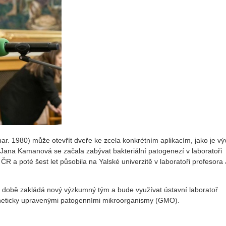
. 1980) může otevřít dveře ke zcela konkrétním aplikacím, jako je vý
Jana Kamanová se začala zabývat bakteriální patogenezí v laboratoři
R a poté šest let působila na Yalské univerzitě v laboratoři profesora
é době zakládá nový výzkumný tým a
bude využívat ústavní laboratoř
eneticky upravenými patogenními mikroorganismy (GMO).