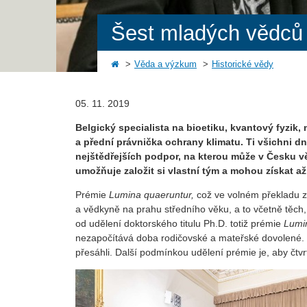
Šest mladých vědců 
Věda a výzkum
Historické vědy
05. 11. 2019
Belgický specialista na bioetiku, kvantový fyzik,
a přední právnička ochrany klimatu. Ti všichni 
nejštědřejších podpor, na kterou může v Česku
umožňuje založit si vlastní tým a mohou získat
až
Prémie
Lumina quaeruntur,
což ve volném překladu 
a vědkyně na prahu středního věku, a to včetně těch,
od udělení doktorského titulu Ph.D. totiž prémie
Lumi
nezapočítává doba rodičovské a mateřské dovolené. Š
přesáhli. Další podmínkou udělení prémie je, aby čtvr