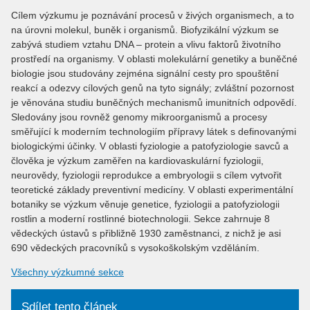
Cílem výzkumu je poznávání procesů v živých organismech, a to
na úrovni molekul, buněk i organismů. Biofyzikální výzkum se
zabývá studiem vztahu DNA – protein a vlivu faktorů životního
prostředí na organismy. V oblasti molekulární genetiky a buněčné
biologie jsou studovány zejména signální cesty pro spouštění
reakcí a odezvy cílových genů na tyto signály; zvláštní pozornost
je věnována studiu buněčných mechanismů imunitních odpovědí.
Sledovány jsou rovněž genomy mikroorganismů a procesy
směřující k moderním technologiím přípravy látek s definovanými
biologickými účinky. V oblasti fyziologie a patofyziologie savců a
člověka je výzkum zaměřen na kardiovaskulární fyziologii,
neurovědy, fyziologii reprodukce a embryologii s cílem vytvořit
teoretické základy preventivní medicíny. V oblasti experimentální
botaniky se výzkum věnuje genetice, fyziologii a patofyziologii
rostlin a moderní rostlinné biotechnologii. Sekce zahrnuje 8
vědeckých ústavů s přibližně 1930 zaměstnanci, z nichž je asi
690 vědeckých pracovníků s vysokoškolským vzděláním.
Všechny výzkumné sekce
Sdílet tento článek