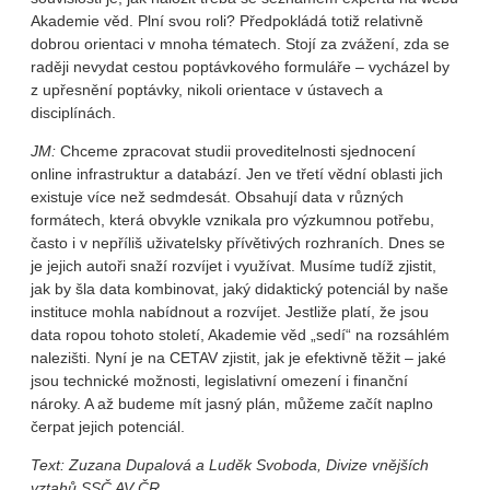
Akademie věd. Plní svou roli? Předpokládá totiž relativně
dobrou orientaci v mnoha tématech. Stojí za zvážení, zda se
raději nevydat cestou poptávkového formuláře – vycházel by
z upřesnění poptávky, nikoli orientace v ústavech a
disciplínách.
JM:
Chceme zpracovat studii proveditelnosti sjednocení
online infrastruktur a databází. Jen ve třetí vědní oblasti jich
existuje více než sedmdesát. Obsahují data v různých
formátech, která obvykle vznikala pro výzkumnou potřebu,
často i v nepříliš uživatelsky přívětivých rozhraních. Dnes se
je jejich autoři snaží rozvíjet i využívat. Musíme tudíž zjistit,
jak by šla data kombinovat, jaký didaktický potenciál by naše
instituce mohla nabídnout a rozvíjet. Jestliže platí, že jsou
data ropou tohoto století, Akademie věd „sedí“ na rozsáhlém
nalezišti. Nyní je na CETAV zjistit, jak je efektivně těžit – jaké
jsou technické možnosti, legislativní omezení i finanční
nároky. A až budeme mít jasný plán, můžeme začít naplno
čerpat jejich potenciál.
Text: Zuzana Dupalová a Luděk Svoboda, Divize vnějších
vztahů SSČ AV ČR