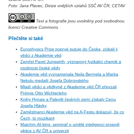
Foto: Jana Plavec, Divize vnějších vztahů SSČ AV ČR; CETAV
Text a fotografie jsou uvolněny pod svobodnou
licencí Creative Commons.
Přečtěte si také
Europhysics Prize poprvé putuje do Česka, získali ji
vědci z Akademie věd
Zemřel Pavel Jungwirth, významný fyzikální chemik a
osobnost české vědy
Akademie věd vyznamenala Neila Bermela a Marka
Nekulu medailí Josefa Dobrovského
Mladí vědci a vědkyně z Akademie věd ČR převzali
Prémie Otto Wichterleho
Knihy Hynais a Paleolit českých zemí získaly Cenu
Josefa Hlávky
Zaměstnanci Akademie věd na A-Festu dokazují, že co
Čech, to muzikant
Matchm-AI-king: seminář o umělé inteligenci propojil
vědce z AV ČR a univerzit