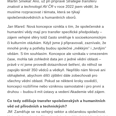
Martin Smekal:
Ano, už při přípravě
Strategie transferu
znalostí a technologií AV ČR
v roce 2022 jsem věděl, že
musíme rozpracovat i témata, která se týkají
společenskovědních a humanitních oborů.
Jan Mareš:
Nová koncepce vznikla s tím, že společenské a
humanitní vědy mají pro transfer specifické předpoklady –
zájem veřejné sféry totiž často směřuje k socioekonomickým
či kulturním otázkám. Když jsme ji připravovali, zaznívalo, že
mnohé prvky a potřeby budou společné „měkkým“ i „tvrdým“
vědám. S tím souhlasím. Koncepce ale vznikala v omezeném
čase, mohla tak zohlednit data jen z jedné vědní oblasti –
právě v ní jsme provedli dotazníkové šetření, do něhož se
zapojilo téměř 350 vědců a vědkyň. Nepřišlo nám férové ani
obhajitelné, abychom dílčí zjištění dále zobecňovali pro
všechny vědní oblasti. Pokud se některé kroky osvědčí,
koncepci rozšíříme nebo vzniknou samostatné i pro první a
druhou – budou-li mít ústavy a vedení Akademie věd zájem.
Co tedy odlišuje transfer společenských a humanitních
věd od přírodních a technických?
JM:
Zaměřuje se na veřejný sektor a občanskou společnost.