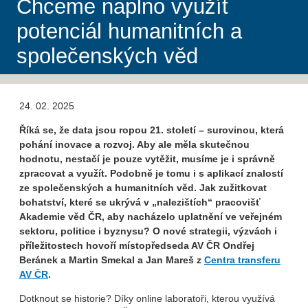
Chceme naplno využít
potenciál humanitních a
společenských věd
24. 02. 2025
Říká se, že data jsou ropou 21. století – surovinou, která
pohání inovace a rozvoj. Aby ale měla skutečnou
hodnotu, nestačí je pouze vytěžit, musíme je i správně
zpracovat a využít. Podobně je tomu i s aplikací znalostí
ze společenských a humanitních věd. Jak zužitkovat
bohatství, které se ukrývá v „nalezištích“ pracovišť
Akademie věd ČR, aby nacházelo uplatnění ve veřejném
sektoru, politice i byznysu? O nové strategii, výzvách i
příležitostech hovoří místopředseda AV ČR Ondřej
Beránek a Martin Smekal a Jan Mareš z
Centra transferu
AV ČR
.
Dotknout se historie? Díky online laboratoři, kterou využívá