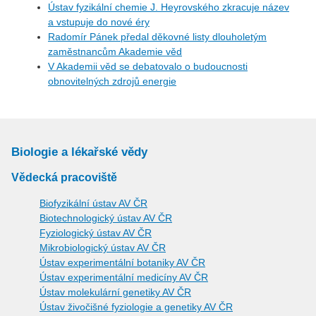
Ústav fyzikální chemie J. Heyrovského zkracuje název
a vstupuje do nové éry
Radomír Pánek předal děkovné listy dlouholetým
zaměstnancům Akademie věd
V Akademii věd se debatovalo o budoucnosti
obnovitelných zdrojů energie
Biologie a lékařské vědy
Vědecká pracoviště
Biofyzikální ústav AV ČR
Biotechnologický ústav AV ČR
Fyziologický ústav AV ČR
Mikrobiologický ústav AV ČR
Ústav experimentální botaniky AV ČR
Ústav experimentální medicíny AV ČR
Ústav molekulární genetiky AV ČR
Ústav živočišné fyziologie a genetiky AV ČR