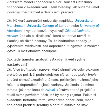
v britském modelu hodnocení a tvoří součást i letošního
hodnocení v Akademii věd. Jsem zvědavý, jak budeme umět
výsledky interpretovat a dále s nimi pracovat.
JM:
Některé zahraniční univerzity, například
University of
Manchester
,
University College of London
nebo
University of
Aberdeen
, k vyhodnocování využívají
Cíle udržitelného
rozvoje
. Jde ale o „disciplínu“, která se teprve utváří, a
zkoušejí se různé postupy. To, že hodnotíme dopady, je
vyjádřením zvědavosti, zda doporučení fungovala, a zároveň
výzvou k mezioborové spolupráci.
Jak tedy transfer znalostí v Akademii věd rychle
nastartovat?
JM:
Více tvořit
policy papers
, které shrnují výsledky výzkumu
pro tvůrce politik či podnikatelskou sféru, nebo
policy briefs
–
stručná shrnutí aktuálního tématu, politických možností jeho
řešení a doporučení nejlepší varianty. Je škoda, že mimo
témata, jež proniknou do
AVexů
, zůstává hodně projektů a
studií mimo povědomí těch, jež by mohly zajímat. Pokud si
akademici netroufají formulovat přímo doporučení, mohou
nabídnout přehled literatury a shrnutí aktuálního stavu