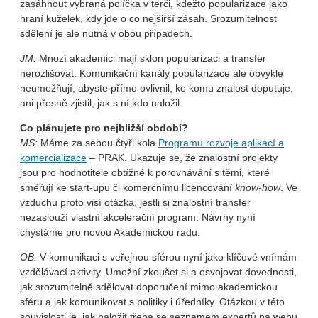
zasáhnout vybraná políčka v terči, kdežto popularizace jako
hraní kuželek, kdy jde o co nejširší zásah. Srozumitelnost
sdělení je ale nutná v obou případech.
JM:
Mnozí akademici mají sklon popularizaci a transfer
nerozlišovat. Komunikační kanály popularizace ale obvykle
neumožňují, abyste přímo ovlivnil, ke komu znalost doputuje,
ani přesně zjistil, jak s ní kdo naložil.
Co plánujete pro nejbližší období?
MS:
Máme za sebou čtyři kola
Programu rozvoje aplikací a
komercializace
– PRAK. Ukazuje se, že znalostní projekty
jsou pro hodnotitele obtížné k porovnávání s těmi, které
směřují ke start-upu či komerčnímu licencování
know-how
. Ve
vzduchu proto visí otázka, jestli si znalostní transfer
nezaslouží vlastní akcelerační program. Návrhy nyní
chystáme pro novou Akademickou radu.
OB:
V komunikaci s veřejnou sférou nyní jako klíčové vnímám
vzdělávací aktivity. Umožní zkoušet si a osvojovat dovednosti,
jak srozumitelně sdělovat doporučení mimo akademickou
sféru a jak komunikovat s politiky i úředníky. Otázkou v této
souvislosti je, jak naložit třeba se seznamem expertů na webu