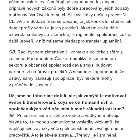
půlce ministerstev. Zaměřují se zejména na to, aby při
přípravě nových zákonů byly dobře zpracovány jejich dopady
a přínosy. Využívat k tomu chtějí i výsledky našich pracovišť.
CETAV jim dodává rešerše obsahující jak konkrétní studie, tak
data i profily vědců a jejich projektů. Akademie věd dále
uzavřela smlouvy se všemi kraji k regionální spolupráci, což je
další úroveň, v níž můžeme hledat pro transfer uplatnění.
OB:
Rádi bychom zintenzivnili i kontakt s politickou sférou,
zejména Parlamentem České republiky. V soukromém
sektoru a občanské společnosti dává smysl budovat
partnerství na úrovni projektů. A nesmíme zapomenout, že
ústavy samy navazují spolupráce, byť některé mohly
v průběhu let „usnout“.
Už jsme se toho sice dotkli, ale jak zamýšlíte motivovat
vědce k transferování, když se od humanitních a
společenských věd očekává hlavně základní výzkum?
JM:
Při šetření jsme zjistili, že vědce a vědkyně motivuje
hlavně to, že mohou komunikovat výsledky výzkumů, že
naplňují své závazky vůči společnosti nebo zvyšují reputaci
pracoviště. A to je skvělá zpráva. „Trendy“ je i zmíněná