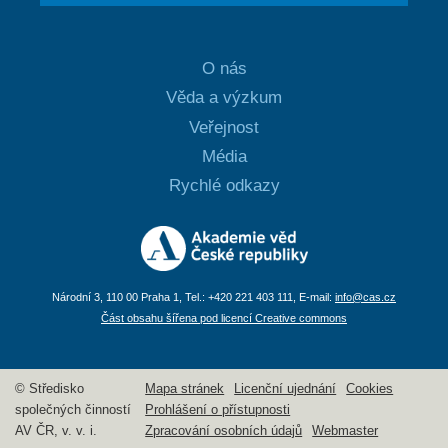
O nás
Věda a výzkum
Veřejnost
Média
Rychlé odkazy
Národní 3, 110 00 Praha 1, Tel.: +420 221 403 111, E-mail:
info@cas.cz
Část obsahu šířena pod licencí Creative commons
© Středisko
Mapa stránek
Licenční ujednání
Cookies
společných činností
Prohlášení o přístupnosti
AV ČR, v. v. i.
Zpracování osobních údajů
Webmaster