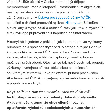
více než 1500 učitelů v Česku, nemusí být dějepis
memorováním jmen a letopočtů. Prostřednictvím digitálních
nástrojů se stává živou cestou za poznáním. S tímto
záměrem vyvinuli v
Ústavu pro soudobé dějiny AV ČR
společně s dalšími pracovišti aplikaci
HistoryLab
. Učitelům
slouží, aby u svých žáků a studentů rozvíjeli kritické myšlení a
ti tak byli lépe připraveni čelit například dezinformacím.
HistoryLab je jedním z příkladů, jak lze transferovat výzkumy
humanitních a společenských věd. A přesně o to jde i v nové
koncepci Akademie věd ČR: „nastartovat“ zájem vědců a
vědkyň, aby hledali, a hlavně naplno využívali aplikační
možnosti svých oborů. Otevírají se tak nové cesty, jak propojit
výzkumy s veřejnou sférou, občanskou společností i
soukromým sektorem. Jaké příležitosti přináší pracovištím
Akademie věd ČR? A co (ne)mají společného transfer znalostí
a popularizace vědy?
Když se řekne transfer, mnozí si představí hlavně
technologické inovace a patenty. Jaké důvody vedly
Akademii věd k tomu, že chce cíleněji rozvíjet
uplatňování výsledků společenských a humanitních