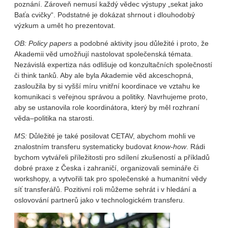
poznání. Zároveň nemusí každý vědec výstupy „sekat jako
Baťa cvičky“. Podstatné je dokázat shrnout i dlouhodobý
výzkum a umět ho prezentovat.
OB:
Policy papers
a podobné aktivity jsou důležité i proto, že
Akademii věd umožňují nastolovat společenská témata.
Nezávislá expertiza nás odlišuje od konzultačních společností
či think tanků. Aby ale byla Akademie věd akceschopná,
zasloužila by si vyšší míru vnitřní koordinace ve vztahu ke
komunikaci s veřejnou správou a politiky. Navrhujeme proto,
aby se ustanovila role koordinátora, který by měl rozhraní
věda–politika na starosti.
MS:
Důležité je také posilovat CETAV, abychom mohli ve
znalostním transferu systematicky budovat
know-how
. Rádi
bychom vytvářeli příležitosti pro sdílení zkušeností a příkladů
dobré praxe z Česka i zahraničí, organizovali semináře či
workshopy, a vytvořili tak pro společenské a humanitní vědy
síť transferářů. Pozitivní roli můžeme sehrát i v hledání a
oslovování partnerů jako v technologickém transferu.