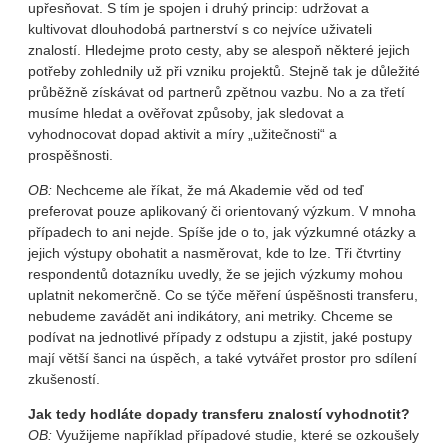
upřesňovat. S tím je spojen i druhý princip: udržovat a
kultivovat dlouhodobá partnerství s co nejvíce uživateli
znalostí. Hledejme proto cesty, aby se alespoň některé jejich
potřeby zohlednily už při vzniku projektů. Stejně tak je důležité
průběžně získávat od partnerů zpětnou vazbu. No a za třetí
musíme hledat a ověřovat způsoby, jak sledovat a
vyhodnocovat dopad aktivit a míry „užitečnosti“ a
prospěšnosti.
OB:
Nechceme ale říkat, že má Akademie věd od teď
preferovat pouze aplikovaný či orientovaný výzkum. V mnoha
případech to ani nejde. Spíše jde o to, jak výzkumné otázky a
jejich výstupy obohatit a nasměrovat, kde to lze. Tři čtvrtiny
respondentů dotazníku uvedly, že se jejich výzkumy mohou
uplatnit nekomerčně. Co se týče měření úspěšnosti transferu,
nebudeme zavádět ani indikátory, ani metriky. Chceme se
podívat na jednotlivé případy z odstupu a zjistit, jaké postupy
mají větší šanci na úspěch, a také vytvářet prostor pro sdílení
zkušeností.
Jak tedy hodláte dopady transferu znalostí vyhodnotit?
OB:
Využijeme například případové studie, které se ozkoušely