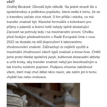
věd?
Ondřej Beránek
: Důvodů bylo několik. Na jedné straně šlo o
společenskou a politickou poptávku, která vedla k tomu, že se
o transferu začalo více mluvit. S tím přišla i otázka, co má
transfer znalostí být. Klasické formuláře s kolonkami pro
příjmy z patentů a licencí totiž nebyly úplně dostačující.
Zároveň se pohnuly ledy i na mezinárodní úrovni. Chvilku
před českým předsednictvím v Radě Evropské Unie v roce
2022 se dostala na stůl doporučení k takzvanému
zhodnocování znalostí. Zdůrazňují co nejširší využití a
maximální zhodnocení všech typů znalostí a
know-how
. Chtěli
jsme proto hledat společný jazyk, kultivovat dosavadní aktivity
a určit kroky, aby transfer znalostí nebyl jen bezobsažným a
tak trochu módním pojmem. Podporu chceme nabídnout
všem, kteří mají chuť dělat něco navíc, ale zatím jim k tomu
chyběl čas nebo motivace.