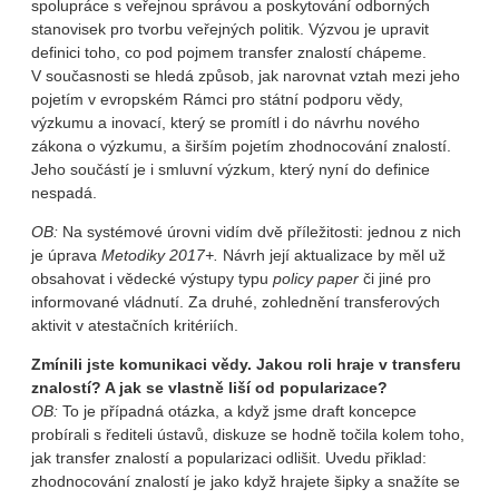
spolupráce s veřejnou správou a poskytování odborných
stanovisek pro tvorbu veřejných politik. Výzvou je upravit
definici toho, co pod pojmem transfer znalostí chápeme.
V současnosti se hledá způsob, jak narovnat vztah mezi jeho
pojetím v evropském Rámci pro státní podporu vědy,
výzkumu a inovací, který se promítl i do návrhu nového
zákona o výzkumu, a širším pojetím zhodnocování znalostí.
Jeho součástí je i smluvní výzkum, který nyní do definice
nespadá.
OB:
Na systémové úrovni vidím dvě příležitosti: jednou z nich
je úprava
Metodiky 2017+.
Návrh její aktualizace by měl už
obsahovat i vědecké výstupy typu
policy paper
či jiné pro
informované vládnutí. Za druhé, zohlednění transferových
aktivit v atestačních kritériích.
Zmínili jste komunikaci vědy. Jakou roli hraje v transferu
znalostí? A jak se vlastně liší od popularizace?
OB:
To je případná otázka, a když jsme draft koncepce
probírali s řediteli ústavů, diskuze se hodně točila kolem toho,
jak transfer znalostí a popularizaci odlišit. Uvedu přiklad:
zhodnocování znalostí je jako když hrajete šipky a snažíte se