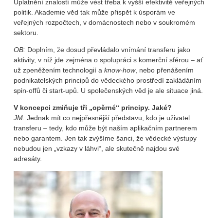
Uplatnění znalostí může vést třeba k vyšší efektivitě veřejných
politik. Akademie věd tak může přispět k úsporám ve
veřejných rozpočtech, v domácnostech nebo v soukromém
sektoru.
OB:
Doplním, že dosud převládalo vnímání transferu jako
aktivity, v níž jde zejména o spolupráci s komerční sférou – ať
už zpeněžením technologií a
know-how
, nebo přenášením
podnikatelských principů do vědeckého prostředí zakládáním
spin-offů či start-upů. U společenských věd je ale situace jiná.
V koncepci zmiňuje tři „opěrné“ principy. Jaké?
JM:
Jednak mít co nejpřesnější představu, kdo je uživatel
transferu – tedy, kdo může být naším aplikačním partnerem
nebo garantem. Jen tak zvýšíme šanci, že vědecké výstupy
nebudou jen „vzkazy v láhvi“, ale skutečně najdou své
adresáty.