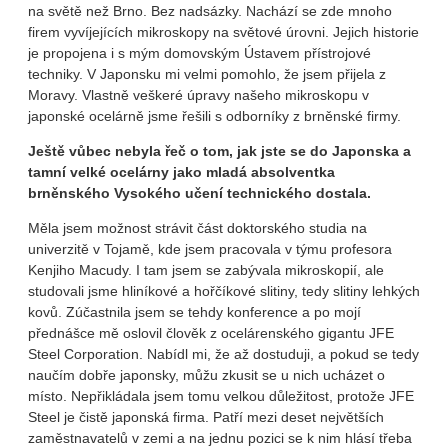
na světě než Brno. Bez nadsázky. Nachází se zde mnoho
firem vyvíjejících mikroskopy na světové úrovni. Jejich historie
je propojena i s mým domovským Ústavem přístrojové
techniky. V Japonsku mi velmi pomohlo, že jsem přijela z
Moravy. Vlastně veškeré úpravy našeho mikroskopu v
japonské ocelárně jsme řešili s odborníky z brněnské firmy.
Ještě vůbec nebyla řeč o tom, jak jste se do Japonska a
tamní velké ocelárny jako mladá absolventka
brněnského Vysokého učení technického dostala.
Měla jsem možnost strávit část doktorského studia na
univerzitě v Tojamě, kde jsem pracovala v týmu profesora
Kenjiho Macudy. I tam jsem se zabývala mikroskopií, ale
studovali jsme hliníkové a hořčíkové slitiny, tedy slitiny lehkých
kovů. Zúčastnila jsem se tehdy konference a po mojí
přednášce mě oslovil člověk z ocelárenského gigantu JFE
Steel Corporation. Nabídl mi, že až dostuduji, a pokud se tedy
naučím dobře japonsky, můžu zkusit se u nich ucházet o
místo. Nepřikládala jsem tomu velkou důležitost, protože JFE
Steel je čistě japonská firma. Patří mezi deset největších
zaměstnavatelů v zemi a na jednu pozici se k nim hlásí třeba