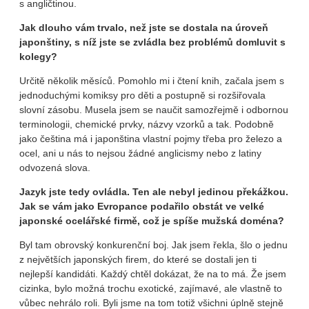
s angličtinou.
Jak dlouho vám trvalo, než jste se dostala na úroveň
japonštiny, s níž jste se zvládla bez problémů domluvit s
kolegy?
Určitě několik měsíců. Pomohlo mi i čtení knih, začala jsem s
jednoduchými komiksy pro děti a postupně si rozšiřovala
slovní zásobu. Musela jsem se naučit samozřejmě i odbornou
terminologii, chemické prvky, názvy vzorků a tak. Podobně
jako čeština má i japonština vlastní pojmy třeba pro železo a
ocel, ani u nás to nejsou žádné anglicismy nebo z latiny
odvozená slova.
Jazyk jste tedy ovládla. Ten ale nebyl jedinou překážkou.
Jak se vám jako Evropance podařilo obstát ve velké
japonské ocelářské firmě, což je spíše mužská doména?
Byl tam obrovský konkurenční boj. Jak jsem řekla, šlo o jednu
z největších japonských firem, do které se dostali jen ti
nejlepší kandidáti. Každý chtěl dokázat, že na to má. Že jsem
cizinka, bylo možná trochu exotické, zajímavé, ale vlastně to
vůbec nehrálo roli. Byli jsme na tom totiž všichni úplně stejně