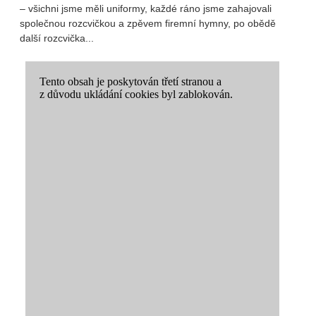
– všichni jsme měli uniformy, každé ráno jsme zahajovali
společnou rozcvičkou a zpěvem firemní hymny, po obědě
další rozcvička...