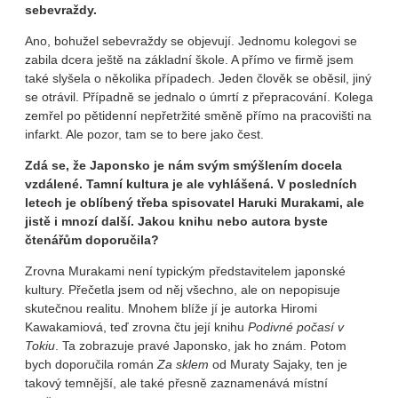
sebevraždy.
Ano, bohužel sebevraždy se objevují. Jednomu kolegovi se
zabila dcera ještě na základní škole. A přímo ve firmě jsem
také slyšela o několika případech. Jeden člověk se oběsil, jiný
se otrávil. Případně se jednalo o úmrtí z přepracování. Kolega
zemřel po pětidenní nepřetržité směně přímo na pracovišti na
infarkt. Ale pozor, tam se to bere jako čest.
Zdá se, že Japonsko je nám svým smýšlením docela
vzdálené. Tamní kultura je ale vyhlášená. V posledních
letech je oblíbený třeba spisovatel Haruki Murakami, ale
jistě i mnozí další. Jakou knihu nebo autora byste
čtenářům doporučila?
Zrovna Murakami není typickým představitelem japonské
kultury. Přečetla jsem od něj všechno, ale on nepopisuje
skutečnou realitu. Mnohem blíže jí je autorka Hiromi
Kawakamiová, teď zrovna čtu její knihu
Podivné počasí v
Tokiu
. Ta zobrazuje pravé Japonsko, jak ho znám. Potom
bych doporučila román
Za sklem
od Muraty Sajaky, ten je
takový temnější, ale také přesně zaznamenává místní