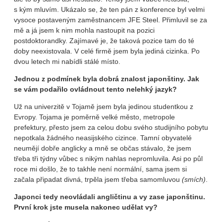
s kým mluvím. Ukázalo se, že ten pán z konference byl velmi
vysoce postaveným zaměstnancem JFE Steel. Přimluvil se za
mě a já jsem k nim mohla nastoupit na pozici
postdoktorandky. Zajímavé je, že taková pozice tam do té
doby neexistovala. V celé firmě jsem byla jediná cizinka. Po
dvou letech mi nabídli stálé místo.
Jednou z podmínek byla dobrá znalost japonštiny. Jak
se vám podařilo ovládnout tento nelehký jazyk?
Už na univerzitě v Tojamě jsem byla jedinou studentkou z
Evropy. Tojama je poměrně velké město, metropole
prefektury, přesto jsem za celou dobu svého studijního pobytu
nepotkala žádného neasijského cizince. Tamní obyvatelé
neumějí dobře anglicky a mně se občas stávalo, že jsem
třeba tři týdny vůbec s nikým nahlas nepromluvila. Asi po půl
roce mi došlo, že to takhle není normální, sama jsem si
začala připadat divná, trpěla jsem třeba samomluvou
(smích)
.
Japonci tedy neovládali angličtinu a vy zase japonštinu.
První krok jste musela nakonec udělat vy?