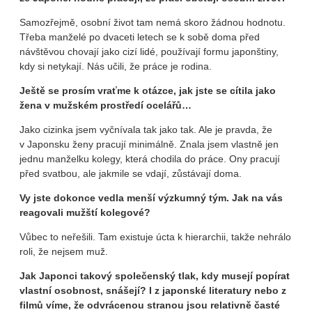
Samozřejmě, osobní život tam nemá skoro žádnou hodnotu.
Třeba manželé po dvaceti letech se k sobě doma před
návštěvou chovají jako cizí lidé, používají formu japonštiny,
kdy si netykají. Nás učili, že práce je rodina.
Ještě se prosím vraťme k otázce, jak jste se cítila jako
žena v mužském prostředí ocelářů…
Jako cizinka jsem vyčnívala tak jako tak. Ale je pravda, že
v Japonsku ženy pracují minimálně. Znala jsem vlastně jen
jednu manželku kolegy, která chodila do práce. Ony pracují
před svatbou, ale jakmile se vdají, zůstávají doma.
Vy jste dokonce vedla menší výzkumný tým. Jak na vás
reagovali mužští kolegové?
Vůbec to neřešili. Tam existuje úcta k hierarchii, takže nehrálo
roli, že nejsem muž.
Jak Japonci takový společenský tlak, kdy musejí popírat
vlastní osobnost, snášejí? I z japonské literatury nebo z
filmů víme, že odvrácenou stranou jsou relativně časté