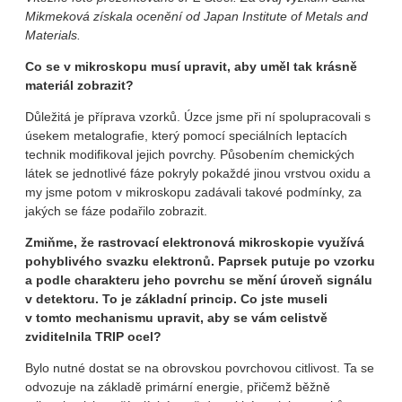
Mikmeková získala ocenění od Japan Institute of Metals and
Materials.
Co se v mikroskopu musí upravit, aby uměl tak krásně
materiál zobrazit?
Důležitá je příprava vzorků. Úzce jsme při ní spolupracovali s
úsekem metalografie, který pomocí speciálních leptacích
technik modifikoval jejich povrchy. Působením chemických
látek se jednotlivé fáze pokryly pokaždé jinou vrstvou oxidu a
my jsme potom v mikroskopu zadávali takové podmínky, za
jakých se fáze podařilo zobrazit.
Zmiňme, že rastrovací elektronová mikroskopie využívá
pohyblivého svazku elektronů. Paprsek putuje po vzorku
a podle charakteru jeho povrchu se mění úroveň signálu
v detektoru. To je základní princip. Co jste museli
v tomto mechanismu upravit, aby se vám celistvě
zviditelnila TRIP ocel?
Bylo nutné dostat se na obrovskou povrchovou citlivost. Ta se
odvozuje na základě primární energie, přičemž běžně