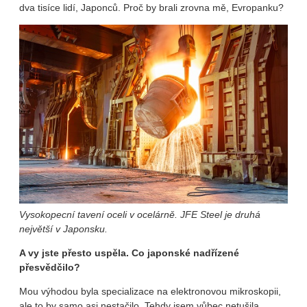
dva tisíce lidí, Japonců. Proč by brali zrovna mě, Evropanku?
Vysokopecní tavení oceli v ocelárně. JFE Steel je druhá
největší v Japonsku.
A vy jste přesto uspěla. Co japonské nadřízené
přesvědčilo?
Mou výhodou byla specializace na elektronovou mikroskopii,
ale to by samo asi nestačilo. Tehdy jsem vůbec netušila,