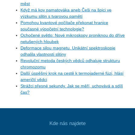
měst
Když má kov pamatováka aneb Češi na špici ve
výzkumu slitin s tvarovou pamětí
Pomohou kvantové počítače překonat hranice
současné výpočetní technologie?
Ochočené světlo: Nové mikroskopy proniknou do dříve
netušených hloubek
Deformace silou magnetu. Unikátní spektroskopie
odhalila vlastnosti slitiny
Revoluční metoda českých vědců odhaluje strukturu
chromozomu
Další úspěšný krok na cestě k termojaderné fúzi, hlásí
američtí vědci
Strážci přesné sekundy. Jak se měří, uchovává a sdílí
čas?
Kde nás najdete