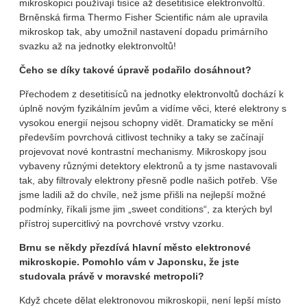
mikroskopici používají tisíce až desetitisíce elektronvoltů.
Brněnská firma Thermo Fisher Scientific nám ale upravila
mikroskop tak, aby umožnil nastavení dopadu primárního
svazku až na jednotky elektronvoltů!
Čeho se díky takové úpravě podařilo dosáhnout?
Přechodem z desetitisíců na jednotky elektronvoltů dochází k
úplně novým fyzikálním jevům a vidíme věci, které elektrony s
vysokou energií nejsou schopny vidět. Dramaticky se mění
především povrchová citlivost techniky a taky se začínají
projevovat nové kontrastní mechanismy. Mikroskopy jsou
vybaveny různými detektory elektronů a ty jsme nastavovali
tak, aby filtrovaly elektrony přesně podle našich potřeb. Vše
jsme ladili až do chvíle, než jsme přišli na nejlepší možné
podmínky, říkali jsme jim „sweet conditions“, za kterých byl
přístroj supercitlivý na povrchové vrstvy vzorku.
Brnu se někdy přezdívá hlavní město elektronové
mikroskopie. Pomohlo vám v Japonsku, že jste
studovala právě v moravské metropoli?
Když chcete dělat elektronovou mikroskopii, není lepší místo