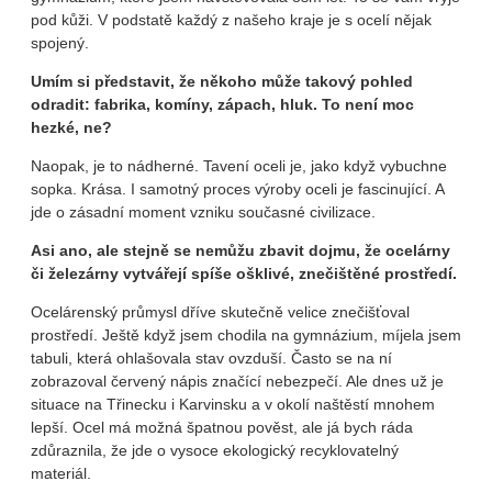
pod kůži. V podstatě každý z našeho kraje je s ocelí nějak
spojený.
Umím si představit, že někoho může takový pohled
odradit: fabrika, komíny, zápach, hluk. To není moc
hezké, ne?
Naopak, je to nádherné. Tavení oceli je, jako když vybuchne
sopka. Krása. I samotný proces výroby oceli je fascinující. A
jde o zásadní moment vzniku současné civilizace.
Asi ano, ale stejně se nemůžu zbavit dojmu, že ocelárny
či železárny vytvářejí spíše ošklivé, znečištěné prostředí.
Ocelárenský průmysl dříve skutečně velice znečišťoval
prostředí. Ještě když jsem chodila na gymnázium, míjela jsem
tabuli, která ohlašovala stav ovzduší. Často se na ní
zobrazoval červený nápis značící nebezpečí. Ale dnes už je
situace na Třinecku i Karvinsku a v okolí naštěstí mnohem
lepší. Ocel má možná špatnou pověst, ale já bych ráda
zdůraznila, že jde o vysoce ekologický recyklovatelný
materiál.