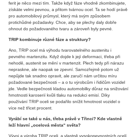
ferit je něco mezi tím. Takže když fáze vhodně zkombinujete,
získáte velmi pevnou, a přitom tvárnou ocel. Ta se hodí právě
pro automobilový průmysl, který má svým způsobem
protichůdné požadavky. Chce, aby se plechy daly dobře
ohnout do požadovaného tvaru a zároveň byly pevné.
TRIP kombinuje různé fáze a struktury?
Ano, TRIP ocel má výhodu tvarovatelného austenitu i
pevného martenzitu. Když dojde k její deformaci, třeba při
nehodě, austenit se mění v martenzit. Plech tedy při nárazu
nepraskne, ale naopak se zpevní. Samozřejmě potom už
nepůjde tak snadno opravit, ale zaručí nám určitou míru
požadované bezpečnosti – a o tu výrobcům i řidičům vozidel
jde. Vedle bezpečnosti kladou automobilky důraz na snižování
hmotnosti karoserií kvůli tlaku na redukci emisí. Díky
používání TRIP oceli se podařilo snížit hmotnost vozidel o
více než třicet procent.
Vyrábí se také u nás, třeba právě v Třinci? Kde vlastně
leží hlavní „ocelová města“ světa?
Vývoj a výroba TRIP oceli, a vlastně vysokopevnostních ocelí