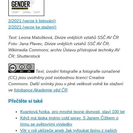
2/2021 (verze k listování)
2/2021 (verze ke stažení)
Text: Leona Matušková, Divize vnějších vztahů SSČ AV ČR
Foto: Jana Plavec, Divize vnějších vztahů SSČ AV ČR;
Wikimedia Commons; archiv Ústavu přístrojové techniky AV
ČR; Shutterstock
Text, úvodní fotografie a fotografie označené
(CC) jsou uvolněny pod svobodnou licencí Creative
Commons. Další snímky jsou v plné velikosti volně ke stažení
ve
fotobance Akademie věd ČR
.
Přečtěte si také
Kvantová fyzika, pro mnohé teorie divnosti, slaví 100 let
Když má láska jméno cold spray. S Janem Čížkem o
týmu se světovými výsledky
Vítr v roli uklízeče aneb Jak vyfoukat špínu z našich