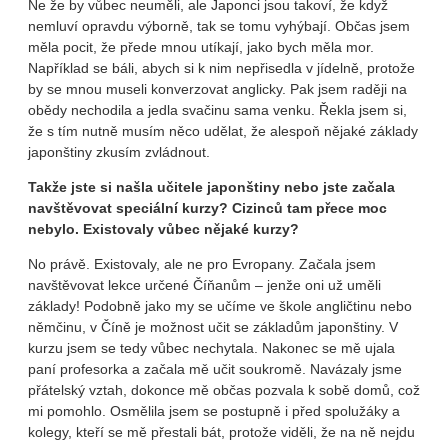
Ne že by vůbec neuměli, ale Japonci jsou takoví, že když
nemluví opravdu výborně, tak se tomu vyhýbají. Občas jsem
měla pocit, že přede mnou utíkají, jako bych měla mor.
Například se báli, abych si k nim nepřisedla v jídelně, protože
by se mnou museli konverzovat anglicky. Pak jsem raději na
obědy nechodila a jedla svačinu sama venku. Řekla jsem si,
že s tím nutně musím něco udělat, že alespoň nějaké základy
japonštiny zkusím zvládnout.
Takže jste si našla učitele japonštiny nebo jste začala
navštěvovat speciální kurzy? Cizinců tam přece moc
nebylo. Existovaly vůbec nějaké kurzy?
No právě. Existovaly, ale ne pro Evropany. Začala jsem
navštěvovat lekce určené Číňanům – jenže oni už uměli
základy! Podobně jako my se učíme ve škole angličtinu nebo
němčinu, v Číně je možnost učit se základům japonštiny. V
kurzu jsem se tedy vůbec nechytala. Nakonec se mě ujala
paní profesorka a začala mě učit soukromě. Navázaly jsme
přátelský vztah, dokonce mě občas pozvala k sobě domů, což
mi pomohlo. Osmělila jsem se postupně i před spolužáky a
kolegy, kteří se mě přestali bát, protože viděli, že na ně nejdu