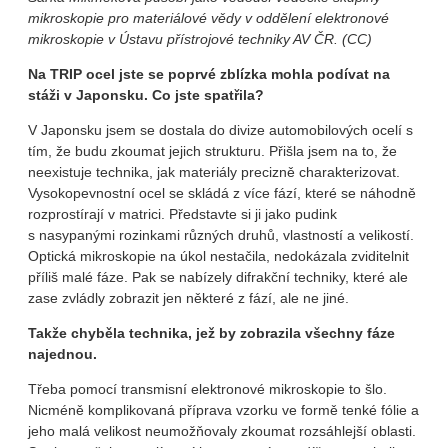
mikroskopie pro materiálové vědy v oddělení elektronové
mikroskopie v Ústavu přístrojové techniky AV ČR. (CC)
Na TRIP ocel jste se poprvé zblízka mohla podívat na
stáži v Japonsku. Co jste spatřila?
V Japonsku jsem se dostala do divize automobilových ocelí s
tím, že budu zkoumat jejich strukturu. Přišla jsem na to, že
neexistuje technika, jak materiály precizně charakterizovat.
Vysokopevnostní ocel se skládá z více fází, které se náhodně
rozprostírají v matrici. Představte si ji jako pudink
s nasypanými rozinkami různých druhů, vlastností a velikostí.
Optická mikroskopie na úkol nestačila, nedokázala zviditelnit
příliš malé fáze. Pak se nabízely difrakční techniky, které ale
zase zvládly zobrazit jen některé z fází, ale ne jiné.
Takže chyběla technika, jež by zobrazila všechny fáze
najednou.
Třeba pomocí transmisní elektronové mikroskopie to šlo.
Nicméně komplikovaná příprava vzorku ve formě tenké fólie a
jeho malá velikost neumožňovaly zkoumat rozsáhlejší oblasti.