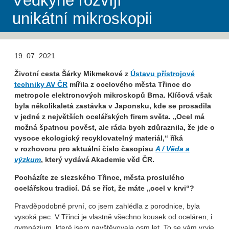
Vědkyně rozvíjí
unikátní mikroskopii
19. 07. 2021
Životní cesta Šárky Mikmekové z
Ústavu přístrojové
techniky AV ČR
mířila z ocelového města Třince do
metropole elektronových mikroskopů Brna. Klíčová však
byla několikaletá zastávka v Japonsku, kde se prosadila
v jedné z největších ocelářských firem světa. „Ocel má
možná špatnou pověst, ale ráda bych zdůraznila, že jde o
vysoce ekologický recyklovatelný materiál,“ říká
v rozhovoru pro aktuální číslo časopisu
A / Věda a
výzkum
, který vydává Akademie věd ČR.
Pocházíte ze slezského Třince, města proslulého
ocelářskou tradicí. Dá se říct, že máte „ocel v krvi“?
Pravděpodobně první, co jsem zahlédla z porodnice, byla
vysoká pec. V Třinci je vlastně všechno kousek od oceláren, i
gymnázium, které jsem navštěvovala osm let. To se vám vryje