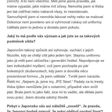
(smích)
. A to není všechno. Měli jsme jasná pravidla, jak
máme vypadat, jaké máme mít účesy. Nemohla jsem si třeba
jen tak ostříhat nebo nabarvit vlasy, to neexistovalo.
Samozřejmě jsem si nemohla lakovat nehty nebo se malovat.
Dokonce není povoleno ani si vyhrnovat rukávy od uniformy.
Udělala jsem to jednou a dostala jsem pokutu.
Jaký to má podle vás význam a jak jste se za takových
podmínek cítila?
Japoncům takový způsob asi vyhovuje, vychází z jejich
filozofie, kdy se chtějí cítit jako jeden tým. Stejnou uniformu
jako já měli paní uklízečka i generální ředitel. Nepodporuje se
tam individuální myšlení, což jsem pochopila po pár
bolestných zkušenostech, kdy jsem si dovolila něco
prezentovat formou „Já jsem udělala“. Tvrdě jsem narazila.
Řekli mi: „Nejsem já, jsme my, JFE Steel.“ Padaly za to tresty,
třeba týden nemůžete jíst s ostatními, případně vám sníží
plat. Brala jsem to jako fakt, sice mi to vadilo, ale dělala jsem
svou práci. Jsem docela odolný člověk.
Pobyt v Japonsku vás asi náležitě „zocelil“. Je pravda,
že Japonci hodně pracují, že práci obětují osobní život?