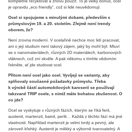
kompletně recyklovat a znovu použít. To je velký bonus, ocel
je opravdu „eco friendly“, což si lidé neuvědomují.
Ocel si spojujeme s minulými dobami, především s
průmyslovým 19. a 20. stoletím. Zřejmě není trendy
oborem, že?
Není zrovna moderní. V ocelařině nechce moc lidí pracovat,
ani o její studium není takový zájem, jaký by mohl být. Mluví
se o nanomateriálech, různých 2D materiálech, karbonových
vláknech, což zní skvěle. A pak někomu s tímhle vědomím
řekněte, ať jde studovat ocel.
Přitom není ocel jako ocel. Vyvíjejí se varianty, aby
splňovaly současné požadavky průmyslu. Třeba
k výrobě částí automobilových karoserií se používají
takzvané TRIP ocele, s nimiž máte bohatou zkušenost. O
co jde?
Ocel se vyskytuje v různých fázích, kterým se říká ferit,
austenit, martenzit, bainit, perlit… Každá z těchto fází má jiné
vlastnosti. Například martenzit je velmi tvrdý a pevný, ale
zároveň křehký. Austenit je měkký a výborně tvarovatelný. A