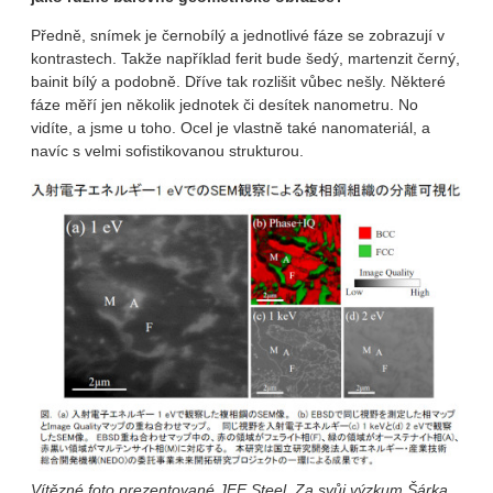
Předně, snímek je černobílý a jednotlivé fáze se zobrazují v
kontrastech. Takže například ferit bude šedý, martenzit černý,
bainit bílý a podobně. Dříve tak rozlišit vůbec nešly. Některé
fáze měří jen několik jednotek či desítek nanometru. No
vidíte, a jsme u toho. Ocel je vlastně také nanomateriál, a
navíc s velmi sofistikovanou strukturou.
Vítězné foto prezentované JFE Steel. Za svůj výzkum Šárka