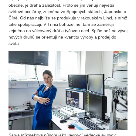
obecně, je drahá záležitost. Proto se jim věnují největší
světové ocelárny, zejména ve Spojených státech, Japonsku a
Číně. Od nás nejblíže se produkuje v rakouském Linci, s nímž
také spolupracuji. V Třinci bohužel ne, tam se zaměřují
zejména na válcovaný drát a tyčovou ocel. Spíše než na vývoj
nových druhů se orientují na kvantitu výroby a prodej do
světa.
Šárka Mikmeková působí jako vedoucí vědecké skupiny