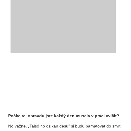
Počkejte, opravdu jste každý den musela v práci cvičit?
No vážně. „Taisó no džikan desu“ si budu pamatovat do smrti