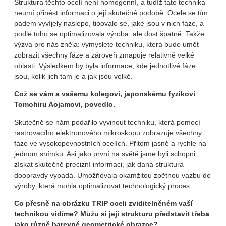
Struktura těchto ocelí není homogenní, a tudíž tato technika
neumí přinést informaci o její skutečné podobě. Ocele se tím
pádem vyvíjely naslepo, tipovalo se, jaké jsou v nich fáze, a
podle toho se optimalizovala výroba, ale dost špatně. Takže
výzva pro nás zněla: vymyslete techniku, která bude umět
zobrazit všechny fáze a zároveň zmapuje relativně velké
oblasti. Výsledkem by byla informace, kde jednotlivé fáze
jsou, kolik jich tam je a jak jsou velké.
Což se vám a vašemu kolegovi, japonskému fyzikovi
Tomohiru Aojamovi, povedlo.
Skutečně se nám podařilo vyvinout techniku, která pomocí
rastrovacího elektronového mikroskopu zobrazuje všechny
fáze ve vysokopevnostních ocelích. Přitom jasně a rychle na
jednom snímku. Asi jako první na světě jsme byli schopni
získat skutečně precizní informaci, jak daná struktura
doopravdy vypadá. Umožňovala okamžitou zpětnou vazbu do
výroby, která mohla optimalizovat technologický proces.
Co přesně na obrázku TRIP oceli zviditelněném vaší
technikou vidíme? Můžu si její strukturu představit třeba
jako různě barevné geometrické obrazce?