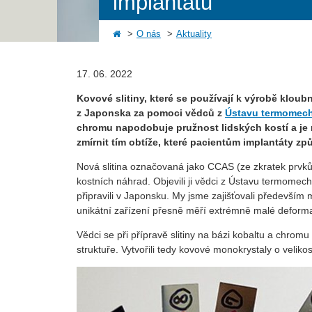
implantátů
O nás
Aktuality
17. 06. 2022
Kovové slitiny, které se používají k výrobě klou
z Japonska za pomoci vědců z
Ústavu termomech
chromu napodobuje pružnost lidských kostí a je 
zmírnit tím obtíže, které pacientům implantáty 
Nová slitina označovaná jako CCAS (ze zkratek prvků C
kostních náhrad. Objevili ji vědci z Ústavu termomec
připravili v Japonsku. My jsme zajišťovali především
unikátní zařízení přesně měří extrémně malé deformac
Vědci se při přípravě slitiny na bázi kobaltu a chromu
struktuře. Vytvořili tedy kovové monokrystaly o veliko