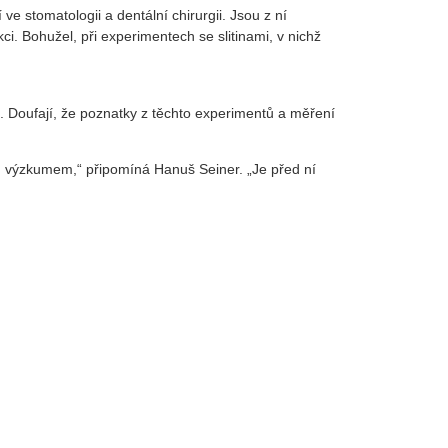
ve stomatologii a dentální chirurgii. Jsou z ní
i. Bohužel, při experimentech se slitinami, v nichž
ní. Doufají, že poznatky z těchto experimentů a měření
kým výzkumem,“ připomíná Hanuš Seiner. „Je před ní