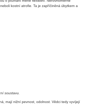
jsou o poznání méně flexibilní. Nerovnoměrné
eboli kostní atrofie. Ta je zapříčiněná úbytkem a
ní soustavu.
á, mají nižní pevnost, odolnost. Vědci tedy vyvíjejí