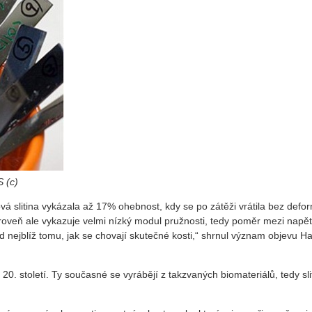
S (c)
 slitina vykázala až 17% ohebnost, kdy se po zátěži vrátila bez defo
oveň ale vykazuje velmi nízký modul pružnosti, tedy poměr mezi napětí
 nejblíž tomu, jak se chovají skutečné kosti,“ shrnul význam objevu H
0. století. Ty současné se vyrábějí z takzvaných biomateriálů, tedy slit