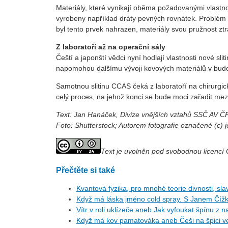
Materiály, které vynikají oběma požadovanými vlastnost
vyrobeny například dráty pevných rovnátek. Problém al
byl tento prvek nahrazen, materiály svou pružnost ztra
Z laboratoří až na operační sály
Čeští a japonští vědci nyní hodlají vlastnosti nové s
napomohou dalšímu vývoji kovových materiálů v budou
Samotnou slitinu CCAS čeká z laboratoří na chirurgic
celý proces, na jehož konci se bude moci zařadit mez
Text: Jan Hanáček, Divize vnějších vztahů SSČ AV Č
Foto: Shutterstock; Autorem fotografie označené (c) 
Text je uvolněn pod svobodnou licenc
Přečtěte si také
Kvantová fyzika, pro mnohé teorie divnosti, slav
Když má láska jméno cold spray. S Janem Číž
Vítr v roli uklízeče aneb Jak vyfoukat špínu z 
Když má kov pamatováka aneb Češi na špici ve