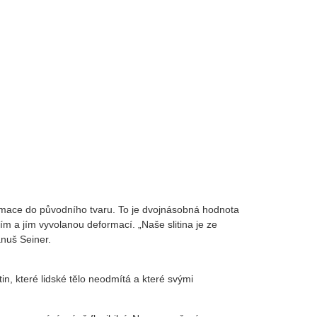
rmace do původního tvaru. To je dvojnásobná hodnota
m a jím vyvolanou deformací. „Naše slitina je ze
anuš Seiner.
in, které lidské tělo neodmítá a které svými