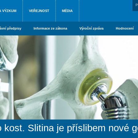
P
A VÝZKUM
VEŘEJNOST
MÉDIA
ávní předpisy
Informace ze zákona
Výroční zpráva
Hodnocení
kost. Slitina je příslibem nové 