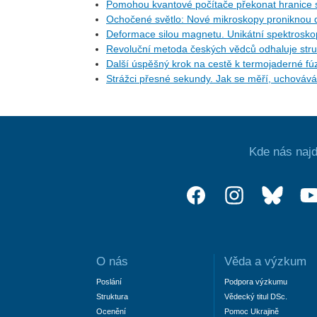
Pomohou kvantové počítače překonat hranice 
Ochočené světlo: Nové mikroskopy proniknou 
Deformace silou magnetu. Unikátní spektroskopie
Revoluční metoda českých vědců odhaluje st
Další úspěšný krok na cestě k termojaderné fúzi
Strážci přesné sekundy. Jak se měří, uchovává 
Kde nás najd
O nás
Věda a výzkum
Poslání
Podpora výzkumu
Struktura
Vědecký titul DSc.
Ocenění
Pomoc Ukrajině