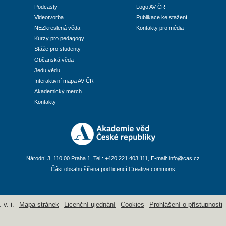
Podcasty
Logo AV ČR
Videotvorba
Publikace ke stažení
NEZkreslená věda
Kontakty pro média
Kurzy pro pedagogy
Stáže pro studenty
Občanská věda
Jedu vědu
Interaktivní mapa AV ČR
Akademický merch
Kontakty
Národní 3, 110 00 Praha 1, Tel.: +420 221 403 111, E-mail:
info@cas.cz
Část obsahu šířena pod licencí Creative commons
v. i.
Mapa stránek
Licenční ujednání
Cookies
Prohlášení o přístupnosti