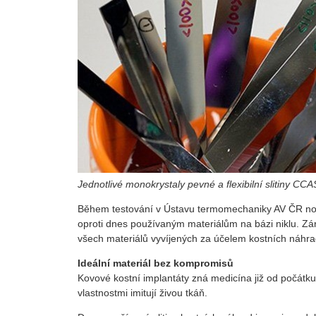
Jednotlivé monokrystaly pevné a flexibilní slitiny CCA
Během testování v Ústavu termomechaniky AV ČR nová
oproti dnes používaným materiálům na bázi niklu. Zár
všech materiálů vyvíjených za účelem kostních náhrad
Ideální materiál bez kompromisů
Kovové kostní implantáty zná medicína již od počátku 2
vlastnostmi imitují živou tkáň.