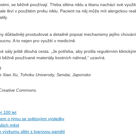
mi, se běžně používají. Třeba slitina niklu a titanu nachází své využití 
e tkví v použitém prvku niklu. Pacient na něj může mít alergickou reakc
tily.
litiny důkladněji prostudovat a detailně popsat mechanismy jejího chová
cnu. A to nejen pro využití v medicíně.
ké sály ještě dlouhá cesta. „Je potřeba, aby prošla regulérním klinic
i běžně používané materiály kostních náhrad,“ uzavírá.
R
je Xiao Xu, Tohoku University, Sendai, Japonsko
í Creative Commons.
í 100 let
kem o týmu se světovými výsledky
našich měst
 výzkumu slitin s tvarovou pamětí