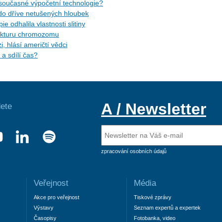
současné výpočetní technologie?
do dříve netušených hloubek
 odhalila vlastnosti slitiny
rukturu chromozomu
, hlásí američtí vědci
a sdílí čas?
A / Newsletter
ete
zpracování osobních údajů
Veřejnost
Média
Akce pro veřejnost
Tiskové zprávy
Výstavy
Seznam expertů a expertek
Časopisy
Fotobanka, video