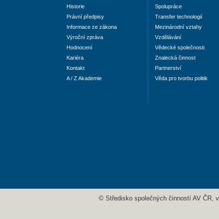
Historie
Spolupráce
Právní předpisy
Transfer technologií
Informace ze zákona
Mezinárodní vztahy
Výroční zpráva
Vzdělávání
Hodnocení
Vědecké společnosti
Kariéra
Znalecká činnost
Kontakt
Partnerství
A / Z Akademie
Věda pro tvorbu politik
© Středisko společných činností AV ČR, v. 