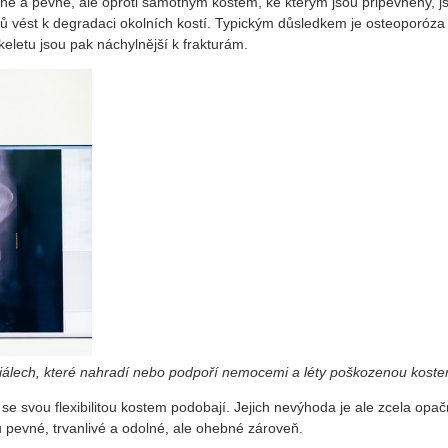
olné a pevné, ale oproti samotným kostem, ke kterým jsou připevněny, 
ů vést k degradaci okolních kostí. Typickým důsledkem je osteoporóza n
keletu jsou pak náchylnější k frakturám.
iálech, které nahradí nebo podpoří nemocemi a léty poškozenou koster
se svou flexibilitou kostem podobají. Jejich nevýhoda je ale zcela opačn
ou pevné, trvanlivé a odolné, ale ohebné zároveň.