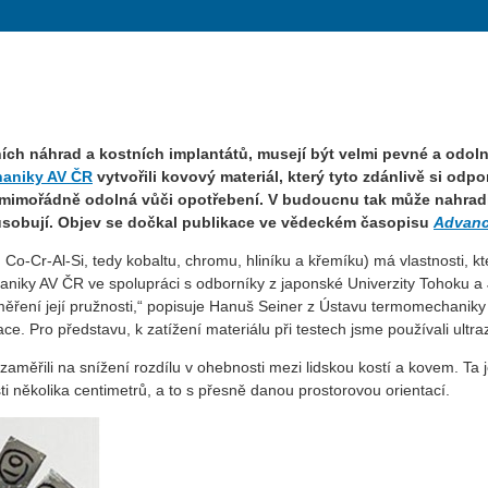
bních náhrad a kostních implantátů, musejí být velmi pevné a odol
aniky AV ČR
vytvořili kovový materiál, který tyto zdánlivě si odpor
mimořádně odolná vůči opotřebení. V budoucnu tak může nahradit 
způsobují. Objev se dočkal publikace ve vědeckém časopisu
Advanc
o-Cr-Al-Si, tedy kobaltu, chromu, hliníku a křemíku) má vlastnosti, kter
haniky AV ČR ve spolupráci s odborníky z japonské Univerzity Tohoku a
 měření její pružnosti,“ popisuje Hanuš Seiner z Ústavu termomechanik
e. Pro představu, k zatížení materiálu při testech jsme používali ultra
 zaměřili na snížení rozdílu v ohebnosti mezi lidskou kostí a kovem. Ta
sti několika centimetrů, a to s přesně danou prostorovou orientací.