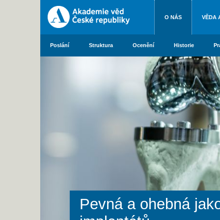
O NÁS
VĚDA 
Poslání
Struktura
Ocenění
Historie
Pr
Pevná a ohebná jako 