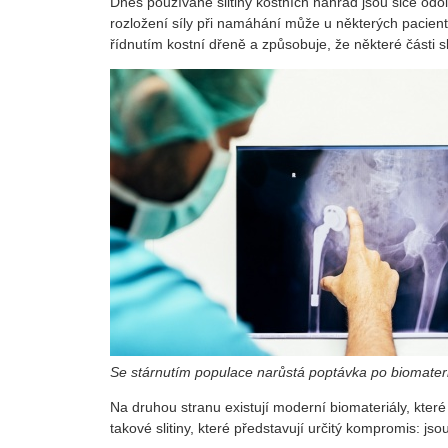
Dnes používané slitiny kostních náhrad jsou sice od
rozložení síly při namáhání může u některých pacient
řídnutím kostní dřeně a způsobuje, že některé části s
Se stárnutím populace narůstá poptávka po biomater
Na druhou stranu existují moderní biomateriály, které 
takové slitiny, které představují určitý kompromis: js