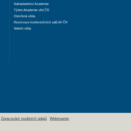
Nakladatelství Academia
Týden Akademie věd ČR
Otevřená věda
Rezervace konferenčních sálů AV ČR
Veletrh vědy
Zpracování osobních údajů
Webmaster