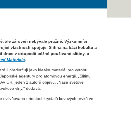
né, ale zároveň nebývale pružné. Výzkumníci
ující vlastnosti spojuje. Slitina na bázi kobaltu a
dnes v ortopedii běžně používané slitiny, a
ed Materials
.
é ji předurčují jako ideální materiál pro výrobu
 Japonské agentury pro atomovou energii. „Slitinu
y AV ČR, jeden z autorů objevu. „Naše světově
zvukové vlny,“ dodává.
 je ovlivňovaná orientací krystalů kovových prvků ve