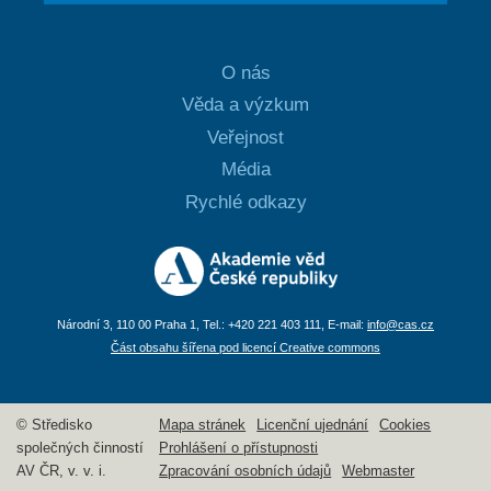
O nás
Věda a výzkum
Veřejnost
Média
Rychlé odkazy
Národní 3, 110 00 Praha 1, Tel.: +420 221 403 111, E-mail:
info@cas.cz
Část obsahu šířena pod licencí Creative commons
© Středisko
Mapa stránek
Licenční ujednání
Cookies
společných činností
Prohlášení o přístupnosti
AV ČR, v. v. i.
Zpracování osobních údajů
Webmaster