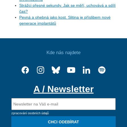
Strážci přesné sekundy. Jak se měří, uchovává a sdílí
čas?
Pevná a ohebná jako kost. Slitina je příslibem nové
generace implantátů
Kde nás najdete
A / Newsletter
zpracování osobních údajů
CHCI ODEBÍRAT