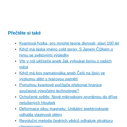
Přečtěte si také
Kvantová fyzika, pro mnohé teorie divnosti, slaví 100 let
Když má láska jméno cold spray. S Janem Čížkem o
týmu se světovými výsledky
Vítr v roli uklízeče aneb Jak vyfoukat špínu z našich
měst
Když má kov pamatováka aneb Češi na špici ve
výzkumu slitin s tvarovou pamětí
Pomohou kvantové počítače překonat hranice
současné výpočetní technologie?
Ochočené světlo: Nové mikroskopy proniknou do dříve
netušených hloubek
Deformace silou magnetu. Unikátní spektroskopie
odhalila vlastnosti slitiny
Revoluční metoda českých vědců odhaluje strukturu
chromozomu