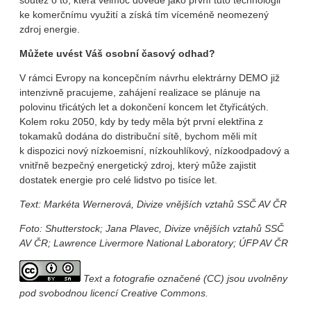
soutěž o to, která velmoc dovede jako první tuto technologii
ke komerčnímu využití a získá tím víceméně neomezený
zdroj energie.
Můžete uvést Váš osobní časový odhad?
V rámci Evropy na koncepčním návrhu elektrárny DEMO již
intenzivně pracujeme, zahájení realizace se plánuje na
polovinu třicátých let a dokončení koncem let čtyřicátých.
Kolem roku 2050, kdy by tedy měla být první elektřina z
tokamaků dodána do distribuční sítě, bychom měli mít
k dispozici nový nízkoemisní, nízkouhlíkový, nízkoodpadový a
vnitřně bezpečný energetický zdroj, který může zajistit
dostatek energie pro celé lidstvo po tisíce let.
Text: Markéta Wernerová, Divize vnějších vztahů SSČ AV ČR
Foto: Shutterstock; Jana Plavec, Divize vnějších vztahů SSČ
AV ČR; Lawrence Livermore National Laboratory; ÚFP AV ČR
Text a fotografie označené (CC) jsou uvolněny
pod svobodnou licencí Creative Commons.