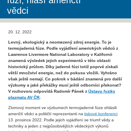
fúzi, hlásí američtí
vědci
20. 12. 2022
Levný, ekologický a neomezený zdroj energie. To je
termojaderná fúze. Podle vyjádření amerických vědců z
Lawrence Livermore National Laboratory v Kalifornii
znamená výsledek jejich experimentů v této oblasti
historický průlom. Díky jaderné fúzi totiž poprvé získali
větší množství energie, než do pokusu vložili. Vyhráno
však ještě nemají. Co pokrok v bádání znamená pro další
výzkumy a jaké překážky musí ještě odborníci překonat?
V rozhovoru odpovídá Radomír Pánek z
Ústavu fyziky
plazmatu AV ČR
.
Zlomový moment ve výzkumech termojaderné fúze ohlásili
američtí vědci a političtí reprezentanti na
tiskové konferenci
13. prosince 2022. Podle jejich vyjádření se triumf vědy a
techniky a jeden z nejpůsobivějších vědeckých výkonů