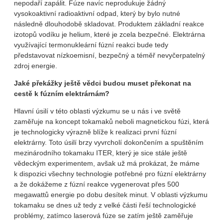
nepodaří zapálit. Fúze navíc neprodukuje žádný
vysokoaktivní radioaktivní odpad, který by bylo nutné
následně dlouhodobě skladovat. Produktem základní reakce
izotopů vodíku je helium, které je zcela bezpečné. Elektrárna
využívající termonukleární fúzní reakci bude tedy
představovat nízkoemisní, bezpečný a téměř nevyčerpatelný
zdroj energie.
Jaké překážky ještě vědci budou muset překonat na
cestě k fúzním elektrárnám?
Hlavní úsilí v této oblasti výzkumu se u nás i ve světě
zaměřuje na koncept tokamaků neboli magnetickou fúzi, která
je technologicky výrazně blíže k realizaci první fúzní
elektrárny. Toto úsilí brzy vyvrcholí dokončením a spuštěním
mezinárodního tokamaku ITER, který je sice stále ještě
vědeckým experimentem, avšak už má prokázat, že máme
k dispozici všechny technologie potřebné pro fúzní elektrárny
a že dokážeme z fúzní reakce vygenerovat přes 500
megawattů energie po dobu desítek minut. V oblasti výzkumu
tokamaku se dnes už tedy z velké části řeší technologické
problémy, zatímco laserová fúze se zatím ještě zaměřuje