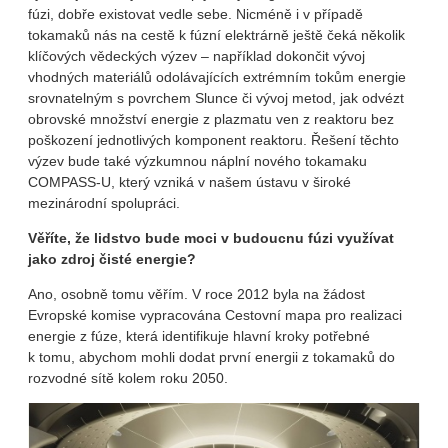
fúzi, dobře existovat vedle sebe. Nicméně i v případě
tokamaků nás na cestě k fúzní elektrárně ještě čeká několik
klíčových vědeckých výzev – například dokončit vývoj
vhodných materiálů odolávajících extrémním tokům energie
srovnatelným s povrchem Slunce či vývoj metod, jak odvézt
obrovské množství energie z plazmatu ven z reaktoru bez
poškození jednotlivých komponent reaktoru. Řešení těchto
výzev bude také výzkumnou náplní nového tokamaku
COMPASS-U, který vzniká v našem ústavu v široké
mezinárodní spolupráci.
Věříte, že lidstvo bude moci v budoucnu fúzi využívat
jako zdroj čisté energie?
Ano, osobně tomu věřím. V roce 2012 byla na žádost
Evropské komise vypracována Cestovní mapa pro realizaci
energie z fúze, která identifikuje hlavní kroky potřebné
k tomu, abychom mohli dodat první energii z tokamaků do
rozvodné sítě kolem roku 2050.