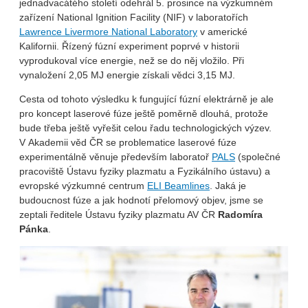
jednadvacátého století odehrál 5. prosince na výzkumném
zařízení National Ignition Facility (NIF) v laboratořích
Lawrence Livermore National Laboratory
v americké
Kalifornii. Řízený fúzní experiment poprvé v historii
vyprodukoval více energie, než se do něj vložilo. Při
vynaložení 2,05 MJ energie získali vědci 3,15 MJ.
Cesta od tohoto výsledku k fungující fúzní elektrárně je ale
pro koncept laserové fúze ještě poměrně dlouhá, protože
bude třeba ještě vyřešit celou řadu technologických výzev.
V Akademii věd ČR se problematice laserové fúze
experimentálně věnuje především laboratoř
PALS
(společné
pracoviště Ústavu fyziky plazmatu a Fyzikálního ústavu) a
evropské výzkumné centrum
ELI Beamlines
. Jaká je
budoucnost fúze a jak hodnotí přelomový objev, jsme se
zeptali ředitele Ústavu fyziky plazmatu AV ČR
Radomíra
Pánka
.