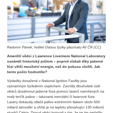
Radomír Pánek, ředitel Ústavu fyziky plazmatu AV ČR (CC)
Američtí vědci z Lawrence Livermore National Laboratory
oznámili historický průlom – poprvé získali díky jaderné
fúzi větší množství energie, než do pokusu vložili. Jak
tento počin hodnotíte?
Výsledky dosažené v National Ignition Facility jsou
významným fyzikálním úspěchem. Završily dlouholeté úsilí
vědců dosáhnout jaderné fúze pomocí laserů namířených na
malý terčík paliva – takzvané inerciální či laserové fúze.
Lasery dokázaly stlačit palivo extrémním tlakem okolo 600
miliard atmosfér a ohřát je na teplotu přesahující 130 milionů
stupňů Celsia. Dosud vědci bojovali s tím, že se jim nedařilo