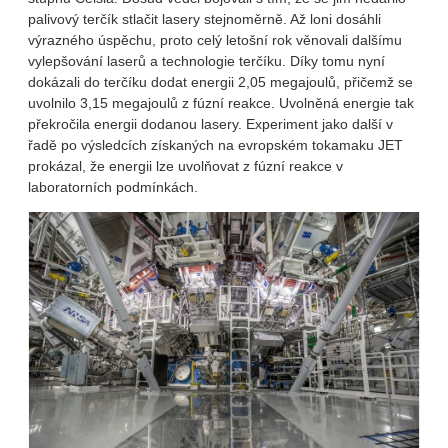
palivový terčík stlačit lasery stejnoměrně. Až loni dosáhli
výrazného úspěchu, proto celý letošní rok věnovali dalšímu
vylepšování laserů a technologie terčíku. Díky tomu nyní
dokázali do terčíku dodat energii 2,05 megajoulů, přičemž se
uvolnilo 3,15 megajoulů z fúzní reakce. Uvolněná energie tak
překročila energii dodanou lasery. Experiment jako další v
řadě po výsledcích získaných na evropském tokamaku JET
prokázal, že energii lze uvolňovat z fúzní reakce v
laboratorních podmínkách.