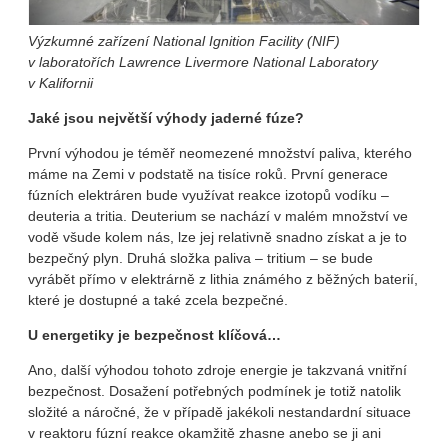
Výzkumné zařízení National Ignition Facility (NIF)
v laboratořích Lawrence Livermore National Laboratory
v Kalifornii
Jaké jsou největší výhody jaderné fúze?
První výhodou je téměř neomezené množství paliva, kterého
máme na Zemi v podstatě na tisíce roků. První generace
fúzních elektráren bude využívat reakce izotopů vodíku –
deuteria a tritia. Deuterium se nachází v malém množství ve
vodě všude kolem nás, lze jej relativně snadno získat a je to
bezpečný plyn. Druhá složka paliva – tritium – se bude
vyrábět přímo v elektrárně z lithia známého z běžných baterií,
které je dostupné a také zcela bezpečné.
U energetiky je bezpečnost klíčová…
Ano, další výhodou tohoto zdroje energie je takzvaná vnitřní
bezpečnost. Dosažení potřebných podmínek je totiž natolik
složité a náročné, že v případě jakékoli nestandardní situace
v reaktoru fúzní reakce okamžitě zhasne anebo se ji ani