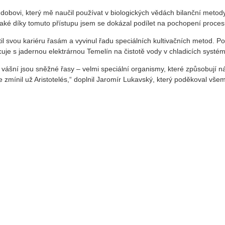
obovi, který mě naučil používat v biologických vědách bilanční metod
aké díky tomuto přístupu jsem se dokázal podílet na pochopení procesu 
il svou kariéru řasám a vyvinul řadu speciálních kultivačních metod. P
uje s jadernou elektrárnou Temelín na čistotě vody v chladicích systémec
o vášní jsou sněžné řasy – velmi speciální organismy, které způsobují 
e zmínil už Aristotelés,“ doplnil Jaromír Lukavský, který poděkoval