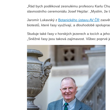
„Rád bych poděkoval zesnulému profesoru Karlu Chud
slavnostního ceremoniálu Josef Hejzlar: „Myslím, že t
Jaromír Lukavský z
Botanického ústavu AV ČR
zasvět
biotestů, které řasy využívají, a dlouhodobě spoluprac
Studuje také řasy v horských jezerech a tocích a jeh
„Sněžné řasy jsou taková zajímavost. Vůbec poprvé j