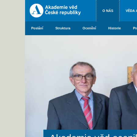
O NÁS
VĚDA 
Poslání
Struktura
Ocenění
Historie
Pr