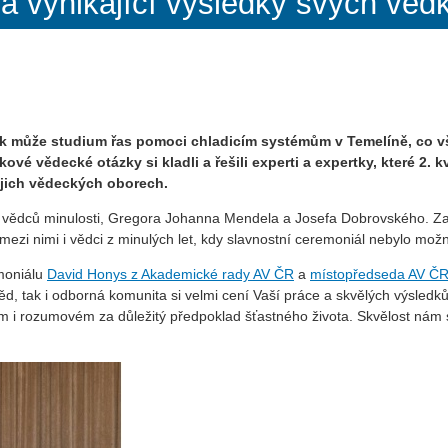
a vynikající výsledky svých věd
jak může studium řas pomoci chladicím systémům v Temelíně, co vš
é vědecké otázky si kladli a řešili experti a expertky, které 2.
jich vědeckých oborech.
dců minulosti, Gregora Johanna Mendela a Josefa Dobrovského. Za zá
 mezi nimi i vědci z minulých let, kdy slavnostní ceremoniál nebylo mo
moniálu
David Honys z Akademické rady AV ČR
a
místopředseda AV ČR
d, tak i odborná komunita si velmi cení Vaší práce a skvělých výsledk
kém i rozumovém za důležitý předpoklad šťastného života. Skvělost ná