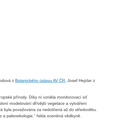
bodová z
Botanického ústavu AV ČR
, Josef Hejzlar z
ské přírody. Díky ní vznikla monitorovací síť
tivní modelování dřívější vegetace a vytváření
terá byla považována za nedotčená až do středověku.
ie a paleoekologie,“ řekla oceněná vědkyně.