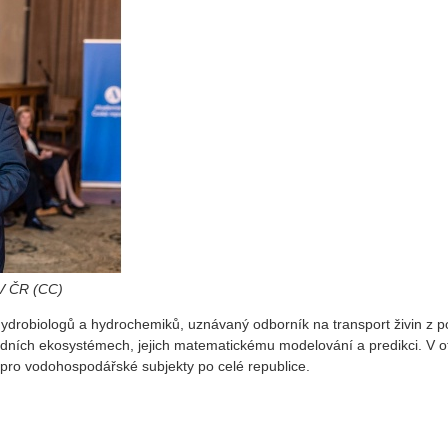
AV ČR (CC)
hydrobiologů a hydrochemiků, uznávaný odborník na transport živin z p
odních ekosystémech, jejich matematickému modelování a predikci. V ot
 pro vodohospodářské subjekty po celé republice.