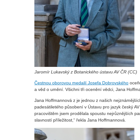
Jaromír Lukavský z Botanického ústavu AV ČR (CC)
Čestnou oborovou medailí Josefa Dobrovského
oceňu
a věd o umění. Všichni tři ocenění vědci, Jana Hoffm
Jana Hoffmannová z je jednou z našich nejznámějších
padesátiletého působení v Ústavu pro jazyk český AV
pracovištěm jsem prodělala spoustu nejrůznějších par
slavností příležitost,“ řekla Jana Hoffmannová.