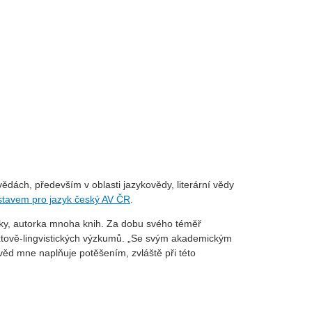
dách, především v oblasti jazykovědy, literární vědy
tavem pro jazyk český AV ČR
.
iky, autorka mnoha knih. Za dobu svého téměř
extově-lingvistických výzkumů. „Se svým akademickým
věd mne naplňuje potěšením, zvláště při této