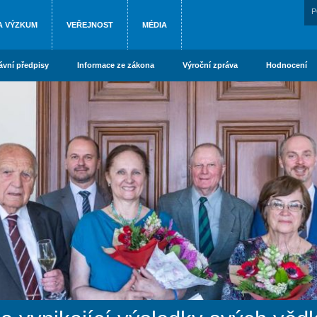
P
A VÝZKUM
VEŘEJNOST
MÉDIA
ávní předpisy
Informace ze zákona
Výroční zpráva
Hodnocení