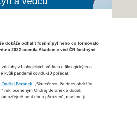
kyň a vědců
e dokáže odhalit fosilní pyl nebo co formovalo
 května 2022 ocenila Akademie věd ČR čestnými
sluhy v biologických vědách a filologických a
žné kvůli pandemii covidu-19 pořádat.
 Ondřej Beránek
. „Skutečnost, že dnes obdržíte
ů,“ řekl oceněným Ondřej Beránek a dodal:
m samozřejmě není dána přirozeně, musíme ji