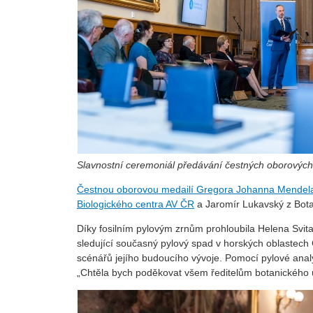
Slavnostní ceremoniál předávání čestných oborových
Čestnou oborovou medailí Gregora Johanna Mendel
Biologického centra AV ČR
a Jaromír Lukavský z Bot
Díky fosilním pylovým zrnům prohloubila Helena Svit
sledující současný pylový spad v horských oblastech 
scénářů jejího budoucího vývoje. Pomocí pylové anal
„Chtěla bych poděkovat všem ředitelům botanického ú