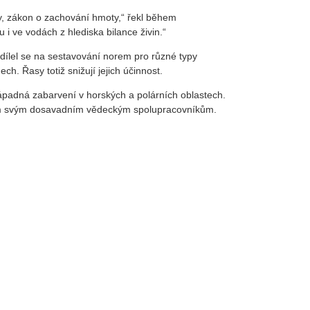
y, zákon o zachování hmoty,“ řekl během
i ve vodách z hlediska bilance živin.“
odílel se na sestavování norem pro různé typy
h. Řasy totiž snižují jejich účinnost.
nápadná zabarvení v horských a polárních oblastech.
 všem svým dosavadním vědeckým spolupracovníkům.