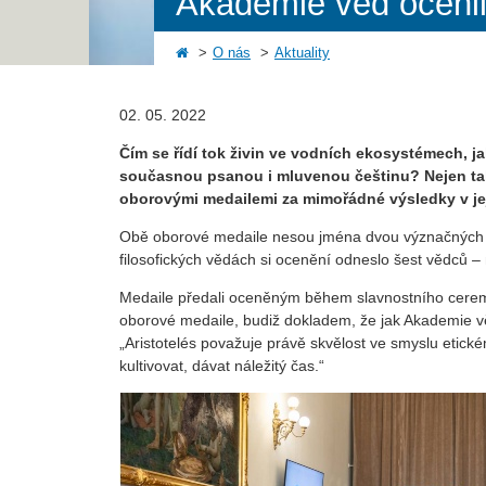
Akademie věd ocenil
O nás
Aktuality
02. 05. 2022
Čím se řídí tok živin ve vodních ekosystémech, 
současnou psanou i mluvenou češtinu? Nejen takov
oborovými medailemi za mimořádné výsledky v je
Obě oborové medaile nesou jména dvou význačných vě
filosofických vědách si ocenění odneslo šest vědců –
Medaile předali oceněným během slavnostního cere
oborové medaile, budiž dokladem, že jak Akademie vě
„Aristotelés považuje právě skvělost ve smyslu etic
kultivovat, dávat náležitý čas.“