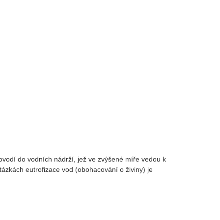
ovodí do vodních nádrží, jež ve zvýšené míře vedou k
ázkách eutrofizace vod (obohacování o živiny) je