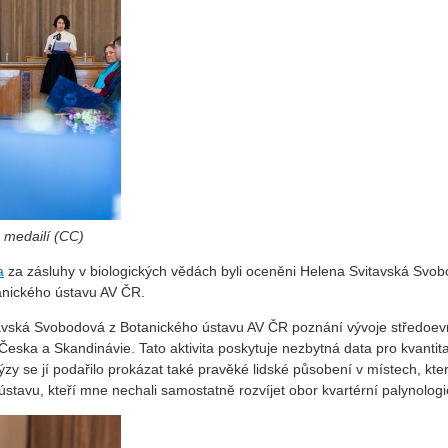
 medailí (CC)
a
za zásluhy v biologických vědách byli oceněni Helena Svitavská Svo
anického ústavu AV ČR.
avská Svobodová z Botanického ústavu AV ČR poznání vývoje středoevrop
Česka a Skandinávie. Tato aktivita poskytuje nezbytná data pro kvantita
ýzy se jí podařilo prokázat také pravěké lidské působení v místech, k
stavu, kteří mne nechali samostatně rozvíjet obor kvartérní palynolog