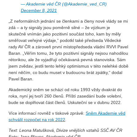
— Akademie věd ČR (@Akademie_ved_CR)
December 8, 2021
„Z neformálních jednání se členkami a členy nové vlády se mi
zdá – a ty signály jsou poměrně silné – že výzkum je
skutečně vnímán jako pozitivní součást toho, kam by měly
směřovat veřejné výdaje,“ podotkl také předseda Vědecké
rady AV ČR a zároveň první místopředseda vládní RVVI Pavel
Baran. „Věřím tomu, že tyto pozitivní signály nejsou nahodilou
rétorikou, ale že vyjadřují očekávaná pevná stanoviska. Sám
jsem zvědav, jestli tento lehký optimismus v této nelehké době
není něčím, co budu muset v budoucnu brát zpátky,“ dodal
Pavel Baran.
Akademický sněm se schází od roku 1993 vždy dvakrát do
roka, nyní jej tvoří 260 členů. Příští zasedání bude volební,
bude se doplňovat část členů. Uskuteční se v dubnu 2022.
Více informací rovněž v tiskové zprávě:
Sněm Akademie věd
schválil rozpočet na rok 2022
.
Text: Leona Matušková, Divize vnějších vztahů SSČ AV ČR
Foto: Jana Plavec, Akademie věd ČR