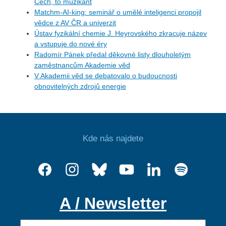
Čech, to muzikant
Matchm-AI-king: seminář o umělé inteligenci propojil
vědce z AV ČR a univerzit
Ústav fyzikální chemie J. Heyrovského zkracuje název
a vstupuje do nové éry
Radomír Pánek předal děkovné listy dlouholetým
zaměstnancům Akademie věd
V Akademii věd se debatovalo o budoucnosti
obnovitelných zdrojů energie
Kde nás najdete
A / Newsletter