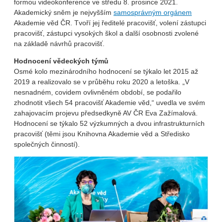
formou videokonference ve středu 8. prosince 2021.
Akademický sněm je nejvyšším
samosprávným orgánem
Akademie věd ČR. Tvoří jej ředitelé pracovišť, volení zástupci
pracovišť, zástupci vysokých škol a další osobnosti zvolené
na základě návrhů pracovišť.
Hodnocení vědeckých týmů
Osmé kolo mezinárodního hodnocení se týkalo let 2015 až
2019 a realizovalo se v průběhu roku 2020 a letoška. „V
nesnadném, covidem ovlivněném období, se podařilo
zhodnotit všech 54 pracovišť Akademie věd,“ uvedla ve svém
zahajovacím projevu předsedkyně AV ČR Eva Zažímalová.
Hodnocení se týkalo 52 výzkumných a dvou infrastrukturních
pracovišť (těmi jsou Knihovna Akademie věd a Středisko
společných činností).