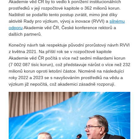
Akademie věd ČR by to vedlo k ponížení institucionálních
prostředků v její rozpočtové kapitole o 362 milionů korun.
Naštěstí se podařilo tento postup zvrátit, mimo jiné díky
aktivitě Rady pro výzkum, vývoj a inovace (RVVI) a
silnému
odporu
Akademie věd ČR, České konference rektorů a
dalších partnerů.
Konečný návrh tak respektuje původní prorůstový návrh RVVI
z května 2021. Na příští rok se v rozpočtové kapitole
Akademie věd ČR počítá s více než sedmi miliardami korun
(7 002 087 tisíc korun), což představuje nárůst o více než 232
milionů korun oproti letošní částce. Nicméně na následující
roky 2022 a 2023 se s navyšováním prostředků na vědu a
výzkum již nepočítá, což akademici zásadně rozporují.