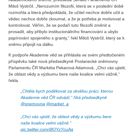
Miloš Vystrčil. „Nerozumím filozofii, která se v poslední době
rozmohla a která předpokládá, že učitel nechce dobře učit a
vědec nechce dobře zkoumat, a že je potřeba je motivovat a
kontrolovat. Věřím, že se podaří tuto filozofii změnit a
prosadit, aby přibylo institucionálního financování a ubylo
papírování spojeného s granty,“ řekl Miloš Vystrčil, který se k
sněmu připojil na dálku.
K podpoře Akademie věd se přihlásila ve svém předtočeném
příspěvku také nová předsedkyně Poslanecké sněmovny
Parlamentu ČR Markéta Pekarová Adamová. „Chci vás ujistit,
že oblast vědy a výzkumu bere naše koalice velmi vážně,“
řekla.
„Chtěla bych poděkovat za skvělou práci, kterou
Akademie věd ČR odvádí,“ říká předsedkyně
@snemovna
@market_a
.
„Chci vás ujistit, že oblast vědy a výzkumu bere
naše koalice velmi vážně.“
pic.twitter.com/i8OYzYcuAq