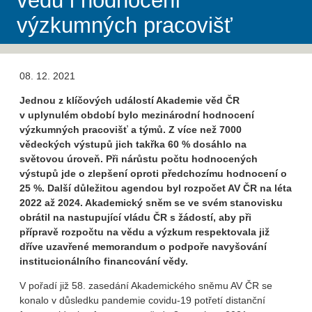
vědu i hodnocení
výzkumných pracovišť
08. 12. 2021
Jednou z klíčových událostí Akademie věd ČR
v uplynulém období bylo mezinárodní hodnocení
výzkumných pracovišť a týmů. Z více než 7000
vědeckých výstupů jich takřka 60 % dosáhlo na
světovou úroveň. Při nárůstu počtu hodnocených
výstupů jde o zlepšení oproti předchozímu hodnocení o
25 %. Další důležitou agendou byl rozpočet AV ČR na léta
2022 až 2024. Akademický sněm se ve svém stanovisku
obrátil na nastupující vládu ČR s žádostí, aby při
přípravě rozpočtu na vědu a výzkum respektovala již
dříve uzavřené memorandum o podpoře navyšování
institucionálního financování vědy.
V pořadí již 58. zasedání Akademického sněmu AV ČR se
konalo v důsledku pandemie covidu-19 potřetí distanční