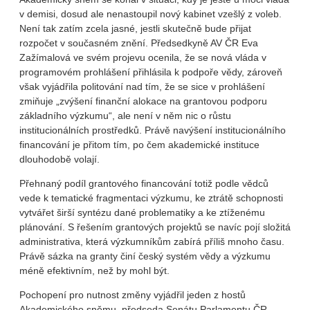
v demisi, dosud ale nenastoupil nový kabinet vzešlý z voleb.
Není tak zatím zcela jasné, jestli skutečně bude přijat
rozpočet v současném znění. Předsedkyně AV ČR Eva
Zažímalová ve svém projevu ocenila, že se nová vláda v
programovém prohlášení přihlásila k podpoře vědy, zároveň
však vyjádřila politování nad tím, že se sice v prohlášení
zmiňuje „zvýšení finanční alokace na grantovou podporu
základního výzkumu“, ale není v něm nic o růstu
institucionálních prostředků. Právě navýšení institucionálního
financování je přitom tím, po čem akademické instituce
dlouhodobě volají.
Přehnaný podíl grantového financování totiž podle vědců
vede k tematické fragmentaci výzkumu, ke ztrátě schopnosti
vytvářet širší syntézu dané problematiky a ke ztíženému
plánování. S řešením grantových projektů se navíc pojí složitá
administrativa, která výzkumníkům zabírá příliš mnoho času.
Právě sázka na granty činí český systém vědy a výzkumu
méně efektivním, než by mohl být.
Pochopení pro nutnost změny vyjádřil jeden z hostů
Akademického sněmu, předseda Senátu Parlamentu ČR