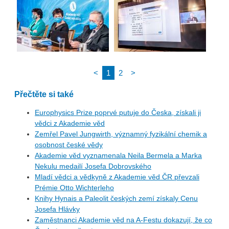
<
1
2
>
Přečtěte si také
Europhysics Prize poprvé putuje do Česka, získali ji
vědci z Akademie věd
Zemřel Pavel Jungwirth, významný fyzikální chemik a
osobnost české vědy
Akademie věd vyznamenala Neila Bermela a Marka
Nekulu medailí Josefa Dobrovského
Mladí vědci a vědkyně z Akademie věd ČR převzali
Prémie Otto Wichterleho
Knihy Hynais a Paleolit českých zemí získaly Cenu
Josefa Hlávky
Zaměstnanci Akademie věd na A-Festu dokazují, že co