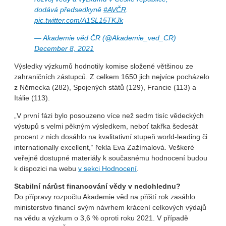
dodává předsedkyně
#AVČR
.
pic.twitter.com/A1SL15TKJk
— Akademie věd ČR (@Akademie_ved_CR)
December 8, 2021
Výsledky výzkumů hodnotily komise složené většinou ze
zahraničních zástupců. Z celkem 1650 jich nejvíce pocházelo
z Německa (282), Spojených států (129), Francie (113) a
Itálie (113).
„V první fázi bylo posouzeno více než sedm tisíc vědeckých
výstupů s velmi pěkným výsledkem, neboť takřka šedesát
procent z nich dosáhlo na kvalitativní stupeň world-leading či
internationally excellent,“ řekla Eva Zažímalová. Veškeré
veřejně dostupné materiály k současnému hodnocení budou
k dispozici na webu
v sekci Hodnocení
.
Stabilní nárůst financování vědy v nedohlednu?
Do přípravy rozpočtu Akademie věd na příští rok zasáhlo
ministerstvo financí svým návrhem krácení celkových výdajů
na vědu a výzkum o 3,6 % oproti roku 2021. V případě