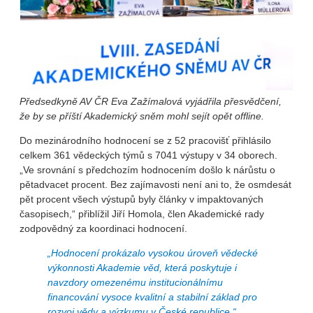
Předsedkyně AV ČR Eva Zažímalová vyjádřila přesvědčení,
že by se příští Akademický sněm mohl sejít opět offline.
Do mezinárodního hodnocení se z 52 pracovišť přihlásilo
celkem 361 vědeckých týmů s 7041 výstupy v 34 oborech.
„Ve srovnání s předchozím hodnocením došlo k nárůstu o
pětadvacet procent. Bez zajímavosti není ani to, že osmdesát
pět procent všech výstupů byly články v impaktovaných
časopisech,“ přiblížil Jiří Homola, člen Akademické rady
zodpovědný za koordinaci hodnocení.
„Hodnocení prokázalo vysokou úroveň vědecké
výkonnosti Akademie věd, která poskytuje i
navzdory omezenému institucionálnímu
financování vysoce kvalitní a stabilní základ pro
rozvoj vědy a výzkumu v České republice,“