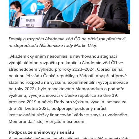
Detaily o rozpočtu Akademie věd ČR na příští rok představil
místopředseda Akademické rady Martin Bilej.
„Akademický sněm nesouhlasí s navrhovanou stagnací
výdajů státního rozpočtu pro kapitolu Akademie věd ČR ve
střednědobém výhledu pro roky 2023–2024. Obrací se na
nastupující vládu České republiky s žádostí, aby při přípravě
státního rozpočtu na výzkum, experimentální vývoj a inovace
na roky 2022+ bylo respektováno Memorandum o podpoře
výzkumu, vývoje a inovací v České republice ze dne 19.
prosince 2019 a návrh Rady pro výzkum, vývoj a inovace ze
dne 28. května 2021, podporující postupný nárůst
institucionální složky financování vědy ve smyslu uvedeného
Memoranda,“ stojí v přijatém usnesení.
Podpora ze sněmovny i senátu
Akademický sněm se konal v situaci, kdy je ještě u moci vláda