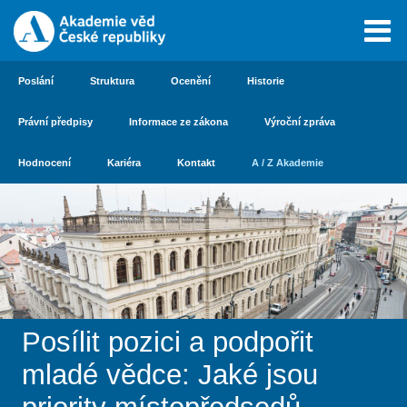
Poslání
Struktura
Ocenění
Historie
Právní předpisy
Informace ze zákona
Výroční zpráva
Hodnocení
Kariéra
Kontakt
A / Z Akademie
Posílit pozici a podpořit
mladé vědce: Jaké jsou