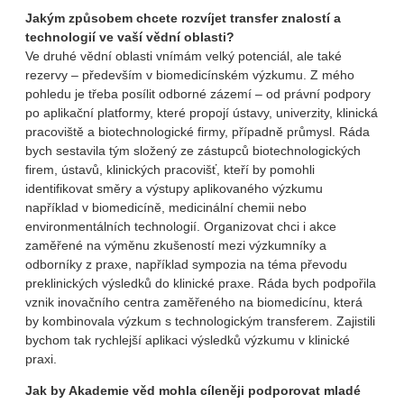
Jakým způsobem chcete rozvíjet transfer znalostí a
technologií ve vaší vědní oblasti?
Ve druhé vědní oblasti vnímám velký potenciál, ale také
rezervy – především v biomedicínském výzkumu. Z mého
pohledu je třeba posílit odborné zázemí – od právní podpory
po aplikační platformy, které propojí ústavy, univerzity, klinická
pracoviště a biotechnologické firmy, případně průmysl. Ráda
bych sestavila tým složený ze zástupců biotechnologických
firem, ústavů, klinických pracovišť, kteří by pomohli
identifikovat směry a výstupy aplikovaného výzkumu
například v biomedicíně, medicinální chemii nebo
environmentálních technologií. Organizovat chci i akce
zaměřené na výměnu zkušeností mezi výzkumníky a
odborníky z praxe, například sympozia na téma převodu
preklinických výsledků do klinické praxe. Ráda bych podpořila
vznik inovačního centra zaměřeného na biomedicínu, která
by kombinovala výzkum s technologickým transferem. Zajistili
bychom tak rychlejší aplikaci výsledků výzkumu v klinické
praxi.
Jak by Akademie věd mohla cíleněji podporovat mladé