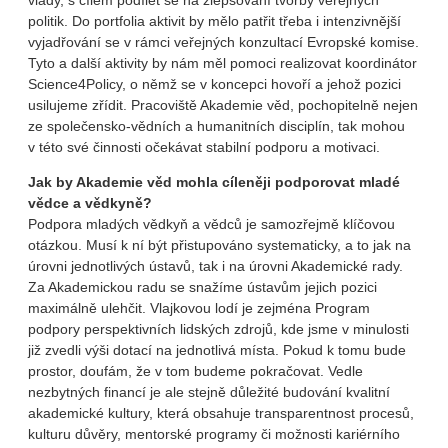
politik. Do portfolia aktivit by mělo patřit třeba i intenzivnější
vyjadřování se v rámci veřejných konzultací Evropské komise.
Tyto a další aktivity by nám měl pomoci realizovat koordinátor
Science4Policy, o němž se v koncepci hovoří a jehož pozici
usilujeme zřídit. Pracoviště Akademie věd, pochopitelně nejen
ze společensko-vědních a humanitních disciplín, tak mohou
v této své činnosti očekávat stabilní podporu a motivaci.
Jak by Akademie věd mohla cíleněji podporovat mladé
vědce a vědkyně?
Podpora mladých vědkyň a vědců je samozřejmě klíčovou
otázkou. Musí k ní být přistupováno systematicky, a to jak na
úrovni jednotlivých ústavů, tak i na úrovni Akademické rady.
Za Akademickou radu se snažíme ústavům jejich pozici
maximálně ulehčit. Vlajkovou lodí je zejména Program
podpory perspektivních lidských zdrojů, kde jsme v minulosti
již zvedli výši dotací na jednotlivá místa. Pokud k tomu bude
prostor, doufám, že v tom budeme pokračovat. Vedle
nezbytných financí je ale stejně důležité budování kvalitní
akademické kultury, která obsahuje transparentnost procesů,
kulturu důvěry, mentorské programy či možnosti kariérního