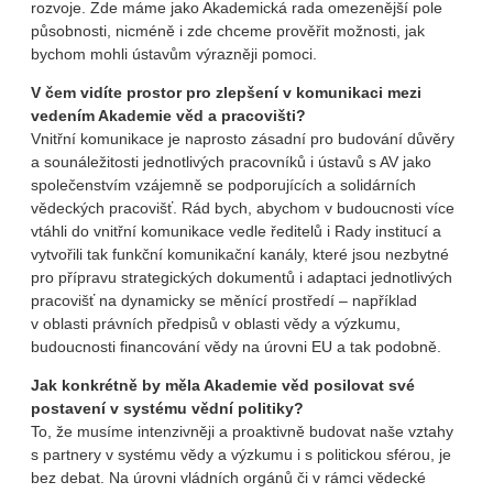
rozvoje. Zde máme jako Akademická rada omezenější pole
působnosti, nicméně i zde chceme prověřit možnosti, jak
bychom mohli ústavům výrazněji pomoci.
V čem vidíte prostor pro zlepšení v komunikaci mezi
vedením Akademie věd a pracovišti?
Vnitřní komunikace je naprosto zásadní pro budování důvěry
a sounáležitosti jednotlivých pracovníků i ústavů s AV jako
společenstvím vzájemně se podporujících a solidárních
vědeckých pracovišť. Rád bych, abychom v budoucnosti více
vtáhli do vnitřní komunikace vedle ředitelů i Rady institucí a
vytvořili tak funkční komunikační kanály, které jsou nezbytné
pro přípravu strategických dokumentů i adaptaci jednotlivých
pracovišť na dynamicky se měnící prostředí – například
v oblasti právních předpisů v oblasti vědy a výzkumu,
budoucnosti financování vědy na úrovni EU a tak podobně.
Jak konkrétně by měla Akademie věd posilovat své
postavení v systému vědní politiky?
To, že musíme intenzivněji a proaktivně budovat naše vztahy
s partnery v systému vědy a výzkumu i s politickou sférou, je
bez debat. Na úrovni vládních orgánů či v rámci vědecké