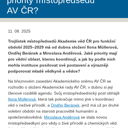
priority místopředsedů
AV ČR?
11. 08. 2025
Trojlístek místopředsedů Akademie věd ČR pro funkční
období 2025–2029 má od dubna složení Ilona Müllerová,
Ondřej Beránek a Miroslava Anděrová. Jaké priority mají
pro vědní oblast, kterou koordinují, a jak by podle nich
mohla instituce posilovat své postavení a výrazněji
podporovat mladé vědkyně a vědce?
Na březnovém zasedání Akademického sněmu AV ČR se
rozhodlo o složení Akademické rady AV ČR, v dubnu si její
členové rozdělili agendu. Svůj místopředsednický post obhájili
Ilona Müllerová
, která tak pokračuje mimo jiné v koordinaci
věd o neživé přírodě, a
Ondřej Beránek
, jenž má už po druhé
volební období na starosti pracoviště humanitní a
společenskovědná.
Miroslava Anděrová
se stala novou
místopředsedkyní pro vědy o živé přírodě a chemických věd.