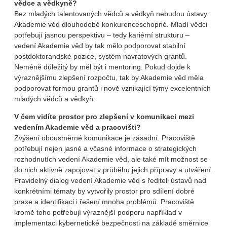
vědce a vědkyně?
Bez mladých talentovaných vědců a vědkyň nebudou ústavy
Akademie věd dlouhodobě konkurenceschopné. Mladí vědci
potřebují jasnou perspektivu – tedy kariérní strukturu –
vedení Akademie věd by tak mělo podporovat stabilní
postdoktorandské pozice, systém návratových grantů.
Neméně důležitý by měl být i mentoring. Pokud dojde k
výraznějšímu zlepšení rozpočtu, tak by Akademie věd měla
podporovat formou grantů i nově vznikající týmy excelentních
mladých vědců a vědkyň.
V čem vidíte prostor pro zlepšení v komunikaci mezi
vedením Akademie věd a pracovišti?
Zvýšení obousměrné komunikace je zásadní. Pracoviště
potřebují nejen jasné a včasné informace o strategických
rozhodnutích vedení Akademie věd, ale také mít možnost se
do nich aktivně zapojovat v průběhu jejich přípravy a utváření.
Pravidelný dialog vedení Akademie věd s řediteli ústavů nad
konkrétními tématy by vytvořily prostor pro sdílení dobré
praxe a identifikaci i řešení mnoha problémů. Pracoviště
kromě toho potřebují výraznější podporu například v
implementaci kybernetické bezpečnosti na základě směrnice