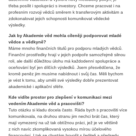
třeba posílit i spolupráci s investory. Chceme pracovat i na
profesním rozvoji vědců směrem k transferovým aktivitám a
zdokonalovat jejich schopnosti komunikovat vědecké
výsledky.
Jak by Akademie věd mohla cíleněji podporovat mladé
vědce a vědkyně?
Máme mnoho finančních titulů pro podporu mladých vědců.
Finanční prostředky hrají v jejich podpoře samozřejmě silnou
roli, ale další důležitou úlohu má každodenní spolupráce a
oceňování byť jen dílčích výsledků. Jsem přesvědčena, že
kromě peněz jim musíme nabídnout i svůj čas. Měli bychom
je vést k tomu, aby uměli své výsledky dobře prezentovat
akademické i aplikační sféře.
Kde vidíte prostor pro zlepšení v komunikaci mezi
vedením Akademie věd a pracovišti?
Tuto otázku si kladu docela často. Ráda bych s pracovišti více
komunikovala, na druhou stranu jim nechci brát čas, který
mají vymezený na už tak obtížnou práci, jež je ve většině
z nich navíc zkomplikovaná vysokou mírou účelového
financování. I tak se chystám hovořit s řediteli a předsedy