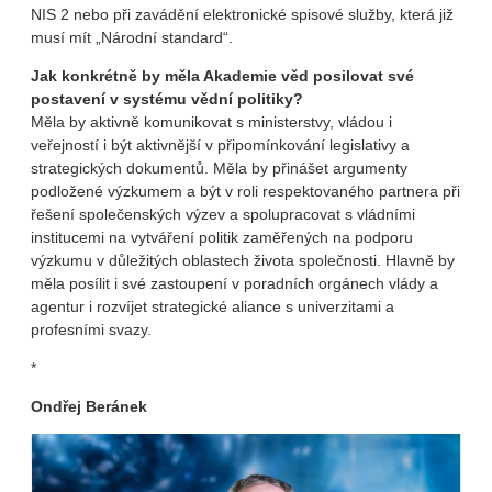
NIS 2 nebo při zavádění elektronické spisové služby, která již
musí mít „Národní standard“.
Jak konkrétně by měla Akademie věd posilovat své
postavení v systému vědní politiky?
Měla by aktivně komunikovat s ministerstvy, vládou i
veřejností i být aktivnější v připomínkování legislativy a
strategických dokumentů. Měla by přinášet argumenty
podložené výzkumem a být v roli respektovaného partnera při
řešení společenských výzev a spolupracovat s vládními
institucemi na vytváření politik zaměřených na podporu
výzkumu v důležitých oblastech života společnosti. Hlavně by
měla posílit i své zastoupení v poradních orgánech vlády a
agentur i rozvíjet strategické aliance s univerzitami a
profesními svazy.
*
Ondřej Beránek