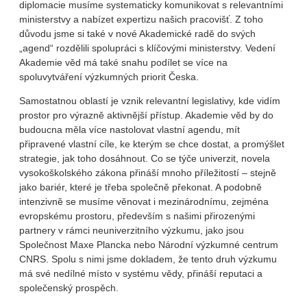
diplomacie musíme systematicky komunikovat s relevantními
ministerstvy a nabízet expertizu našich pracovišť. Z toho
důvodu jsme si také v nové Akademické radě do svých
„agend“ rozdělili spolupráci s klíčovými ministerstvy. Vedení
Akademie věd má také snahu podílet se více na
spoluvytváření výzkumných priorit Česka.
Samostatnou oblastí je vznik relevantní legislativy, kde vidím
prostor pro výrazně aktivnější přístup. Akademie věd by do
budoucna měla více nastolovat vlastní agendu, mít
připravené vlastní cíle, ke kterým se chce dostat, a promýšlet
strategie, jak toho dosáhnout. Co se týče univerzit, novela
vysokoškolského zákona přináší mnoho příležitostí – stejně
jako bariér, které je třeba společně překonat. A podobně
intenzivně se musíme věnovat i mezinárodnímu, zejména
evropskému prostoru, především s našimi přirozenými
partnery v rámci neuniverzitního výzkumu, jako jsou
Společnost Maxe Plancka nebo Národní výzkumné centrum
CNRS. Spolu s nimi jsme dokladem, že tento druh výzkumu
má své nedílné místo v systému vědy, přináší reputaci a
společenský prospěch.