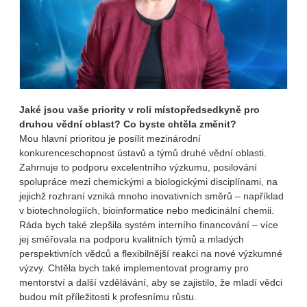
Jaké jsou vaše priority v roli místopředsedkyně pro
druhou vědní oblast? Co byste chtěla změnit?
Mou hlavní prioritou je posílit mezinárodní
konkurenceschopnost ústavů a týmů druhé vědní oblasti.
Zahrnuje to podporu excelentního výzkumu, posilování
spolupráce mezi chemickými a biologickými disciplínami, na
jejichž rozhraní vzniká mnoho inovativních směrů – například
v biotechnologiích, bioinformatice nebo medicinální chemii.
Ráda bych také zlepšila systém interního financování – více
jej směřovala na podporu kvalitních týmů a mladých
perspektivních vědců a flexibilnější reakci na nové výzkumné
výzvy. Chtěla bych také implementovat programy pro
mentorství a další vzdělávání, aby se zajistilo, že mladí vědci
budou mít příležitosti k profesnímu růstu.