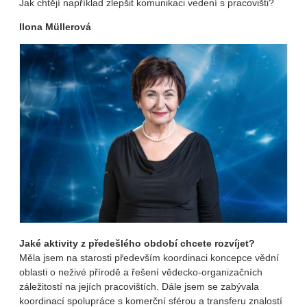
Jak chtějí například zlepšit komunikaci vedení s pracovišti?
Ilona Müllerová
Jaké aktivity z předešlého období chcete rozvíjet?
Měla jsem na starosti především koordinaci koncepce vědní
oblasti o neživé přírodě a řešení vědecko-organizačních
záležitostí na jejích pracovištích. Dále jsem se zabývala
koordinací spolupráce s komerční sférou a transferu znalostí