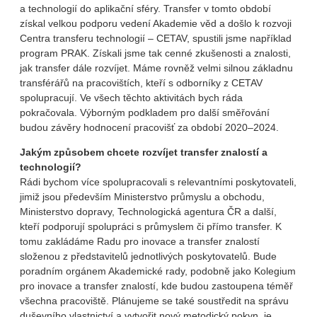
a technologií do aplikační sféry. Transfer v tomto období
získal velkou podporu vedení Akademie věd a došlo k rozvoji
Centra transferu technologií – CETAV, spustili jsme například
program PRAK. Získali jsme tak cenné zkušenosti a znalosti,
jak transfer dále rozvíjet. Máme rovněž velmi silnou základnu
transférářů na pracovištích, kteří s odborníky z CETAV
spolupracují. Ve všech těchto aktivitách bych ráda
pokračovala. Výborným podkladem pro další směřování
budou závěry hodnocení pracovišť za období 2020–2024.
Jakým způsobem chcete rozvíjet transfer znalostí a
technologií?
Rádi bychom více spolupracovali s relevantními poskytovateli,
jimiž jsou především Ministerstvo průmyslu a obchodu,
Ministerstvo dopravy, Technologická agentura ČR a další,
kteří podporují spolupráci s průmyslem či přímo transfer. K
tomu zakládáme Radu pro inovace a transfer znalostí
složenou z představitelů jednotlivých poskytovatelů. Bude
poradním orgánem Akademické rady, podobně jako Kolegium
pro inovace a transfer znalostí, kde budou zastoupena téměř
všechna pracoviště. Plánujeme se také soustředit na správu
duševního vlastnictví a vytvořit nový metodický pokyn, je