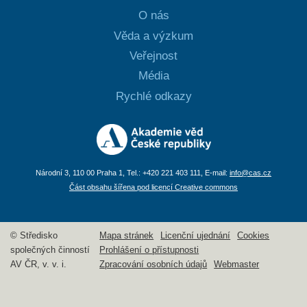
O nás
Věda a výzkum
Veřejnost
Média
Rychlé odkazy
Národní 3, 110 00 Praha 1, Tel.: +420 221 403 111, E-mail:
info@cas.cz
Část obsahu šířena pod licencí Creative commons
© Středisko
Mapa stránek
Licenční ujednání
Cookies
společných činností
Prohlášení o přístupnosti
AV ČR, v. v. i.
Zpracování osobních údajů
Webmaster