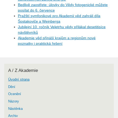
Bedlivě zaostřete: úlovky do Vědy fotogenické můžete
posílat do 6. července
Pražští symfonikové pro Akademii věd zahráli díla
Šostakoviče a Weinberga
Jubilejní 10. ročník Veletrhu vědy přilákal desetitisíce
návštěvníků
Akademie věd přináší krajům a regionům nové
poznatky i praktická řešení
A / Z Akademie
Úvodní strana
Dění
Ocenění
Názory
Nástěnka
Archiv