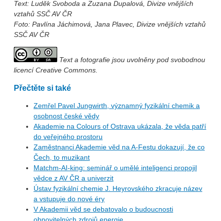
Text: Luděk Svoboda a Zuzana Dupalová, Divize vnějších
vztahů SSČ AV ČR
Foto: Pavlína Jáchimová, Jana Plavec, Divize vnějších vztahů
SSČ AV ČR
Text a fotografie jsou uvolněny pod svobodnou
licencí Creative Commons.
Přečtěte si také
Zemřel Pavel Jungwirth, významný fyzikální chemik a
osobnost české vědy
Akademie na Colours of Ostrava ukázala, že věda patří
do veřejného prostoru
Zaměstnanci Akademie věd na A-Festu dokazují, že co
Čech, to muzikant
Matchm-AI-king: seminář o umělé inteligenci propojil
vědce z AV ČR a univerzit
Ústav fyzikální chemie J. Heyrovského zkracuje název
a vstupuje do nové éry
V Akademii věd se debatovalo o budoucnosti
obnovitelných zdrojů energie