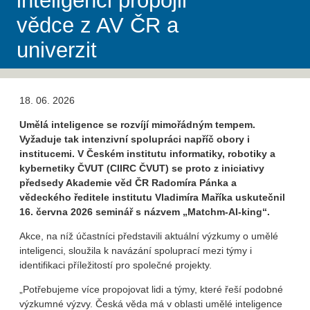
inteligenci propojil
vědce z AV ČR a
univerzit
18. 06. 2026
Umělá inteligence se rozvíjí mimořádným tempem.
Vyžaduje tak intenzivní spolupráci napříč obory i
institucemi. V Českém institutu informatiky, robotiky a
kybernetiky ČVUT (CIIRC ČVUT) se proto z iniciativy
předsedy Akademie věd ČR Radomíra Pánka a
vědeckého ředitele institutu Vladimíra Maříka uskutečnil
16. června 2026 seminář s názvem „Matchm-AI-king“.
Akce, na níž účastníci představili aktuální výzkumy o umělé
inteligenci, sloužila k navázání spoluprací mezi týmy i
identifikaci příležitostí pro společné projekty.
„Potřebujeme více propojovat lidi a týmy, které řeší podobné
výzkumné výzvy. Česká věda má v oblasti umělé inteligence