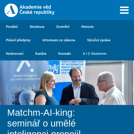
Poslání
Struktura
Ocenění
Historie
Právní předpisy
Informace ze zákona
Výroční zpráva
Hodnocení
Kariéra
Kontakt
A / Z Akademie
Matchm-AI-king:
seminář o umělé