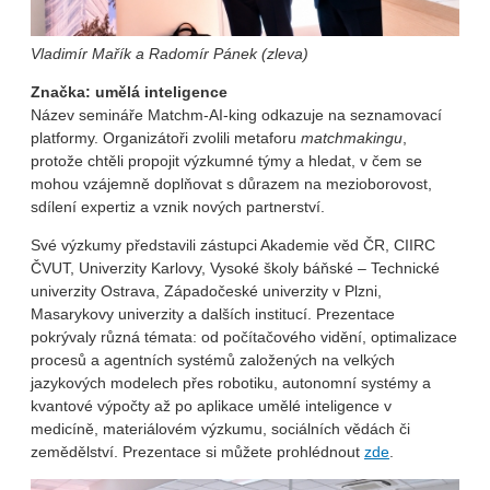
Vladimír Mařík a Radomír Pánek (zleva)
Značka: umělá inteligence
Název semináře Matchm-AI-king odkazuje na seznamovací
platformy. Organizátoři zvolili metaforu
matchmakingu
,
protože chtěli propojit výzkumné týmy a hledat, v čem se
mohou vzájemně doplňovat s důrazem na mezioborovost,
sdílení expertiz a vznik nových partnerství.
Své výzkumy představili zástupci Akademie věd ČR, CIIRC
ČVUT, Univerzity Karlovy, Vysoké školy báňské – Technické
univerzity Ostrava, Západočeské univerzity v Plzni,
Masarykovy univerzity a dalších institucí. Prezentace
pokrývaly různá témata: od počítačového vidění, optimalizace
procesů a agentních systémů založených na velkých
jazykových modelech přes robotiku, autonomní systémy a
kvantové výpočty až po aplikace umělé inteligence v
medicíně, materiálovém výzkumu, sociálních vědách či
zemědělství. Prezentace si můžete prohlédnout
zde
.