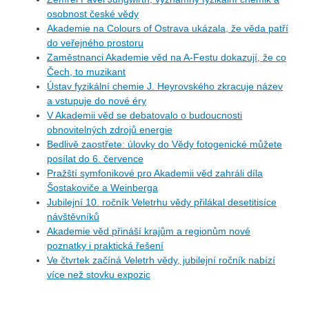
osobnost české vědy
Akademie na Colours of Ostrava ukázala, že věda patří
do veřejného prostoru
Zaměstnanci Akademie věd na A-Festu dokazují, že co
Čech, to muzikant
Ústav fyzikální chemie J. Heyrovského zkracuje název
a vstupuje do nové éry
V Akademii věd se debatovalo o budoucnosti
obnovitelných zdrojů energie
Bedlivě zaostřete: úlovky do Vědy fotogenické můžete
posílat do 6. července
Pražští symfonikové pro Akademii věd zahráli díla
Šostakoviče a Weinberga
Jubilejní 10. ročník Veletrhu vědy přilákal desetitisíce
návštěvníků
Akademie věd přináší krajům a regionům nové
poznatky i praktická řešení
Ve čtvrtek začíná Veletrh vědy, jubilejní ročník nabízí
více než stovku expozic