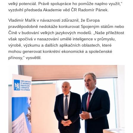
velký potenciál. Právě spolupráce ho pomůže naplno využít,“
vyzdvihl předseda Akademie věd ČR Radomír Pánek.
Vladimír Mařík v návaznosti zdůraznil, že Evropa
pravděpodobně nedokáže konkurovat Spojeným státům nebo
Číně v budování velkých jazykových modelů. „Naše příležitost
však spočívá v nasazování umělé inteligence v průmyslu,
výrobě, výzkumu a dalších aplikačních oblastech, které
mohou generovat konkrétní ekonomické a společenské
přínosy,“ vysvětlil.