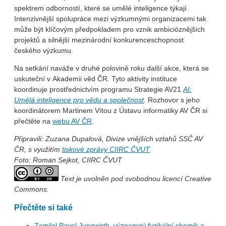
spektrem odborností, které se umělé inteligence týkají.
Intenzivnější spolupráce mezi výzkumnými organizacemi tak
může být klíčovým předpokladem pro vznik ambicióznějších
projektů a silnější mezinárodní konkurenceschopnost
českého výzkumu.
Na setkání naváže v druhé polovině roku další akce, která se
uskuteční v Akademii věd ČR. Tyto aktivity instituce
koordinuje prostřednictvím programu Strategie AV21
AI:
Umělá inteligence pro vědu a společnost
. Rozhovor s jeho
koordinátorem Martinem Vítou z Ústavu informatiky AV ČR si
přečtěte na
webu AV ČR
.
Připravili: Zuzana Dupalová, Divize vnějších vztahů SSČ AV
ČR, s využitím
tiskové zprávy CIIRC ČVUT
Foto:
Roman Sejkot, CIIRC ČVUT
Text je uvolněn pod svobodnou licencí Creative
Commons.
Přečtěte si také
Zemřel Pavel Jungwirth, významný fyzikální chemik a