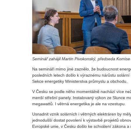
Seminář zahájil Martin Pivokonský, předseda Komise 
Na semináři mimo jiné zaznělo, že budoucnost energ
posledních letech došlo k výraznému nárůstu solární e
Sekce energetiky Ministerstva průmyslu a obchodu.
V Česku se podle něho momentálně nachází více než 23
menší střešní panely. Instalovaný výkon ze Slunce 
megawattů. I větrná energetika je ale na vzestupu.
Usnadnit vznik solárních i větrných elektráren by mě
jednodušší dostat povolení k výstavbě projektů obnovi
Evropské unie, v Česku došlo ke schválení zákona a 