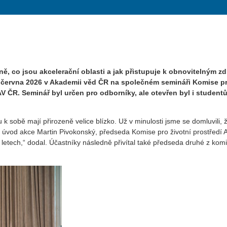
ně, co jsou akcelerační oblasti a jak přistupuje k obnovitelným z
5. června 2026 v Akademii věd ČR na společném semináři Komise p
AV ČR. Seminář byl určen pro odborníky, ale otevřen byl i student
 k sobě mají přirozeně velice blízko. Už v minulosti jsme se domluvili, 
 úvod akce Martin Pivokonský, předseda Komise pro životní prostředí 
letech,“ dodal. Účastníky následně přivítal také předseda druhé z komis