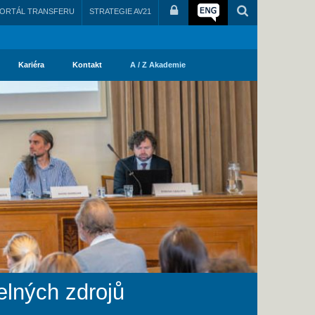
ORTÁL TRANSFERU
STRATEGIE AV21
Kariéra
Kontakt
A / Z Akademie
elných zdrojů