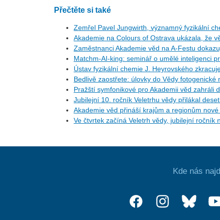
Přečtěte si také
Zemřel Pavel Jungwirth, významný fyzikální c
Akademie na Colours of Ostrava ukázala, že vě
Zaměstnanci Akademie věd na A-Festu dokazují
Matchm-AI-king: seminář o umělé inteligenci pr
Ústav fyzikální chemie J. Heyrovského zkracuj
Bedlivě zaostřete: úlovky do Vědy fotogenické 
Pražští symfonikové pro Akademii věd zahráli 
Jubilejní 10. ročník Veletrhu vědy přilákal deset
Akademie věd přináší krajům a regionům nové p
Ve čtvrtek začíná Veletrh vědy, jubilejní ročník
Kde nás najd