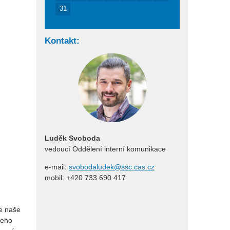
31
Kontakt:
Luděk Svoboda
vedoucí Oddělení interní komunikace
e-mail:
svobodaludek@ssc.cas.cz
mobil: +420 733 690 417
je naše
jeho