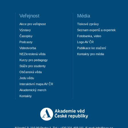
Veřejnost
Média
Akce pro veřejnost
Tiskové zprávy
Výstavy
Seznam expertů a expertek
Časopisy
Fotobanka, video
Podcasty
Logo AV ČR
Videotvorba
Publikace ke stažení
NEZkreslená věda
Kontakty pro média
Kurzy pro pedagogy
Stáže pro studenty
Občanská věda
Jedu vědu
Interaktivní mapa AV ČR
Akademický merch
Kontakty