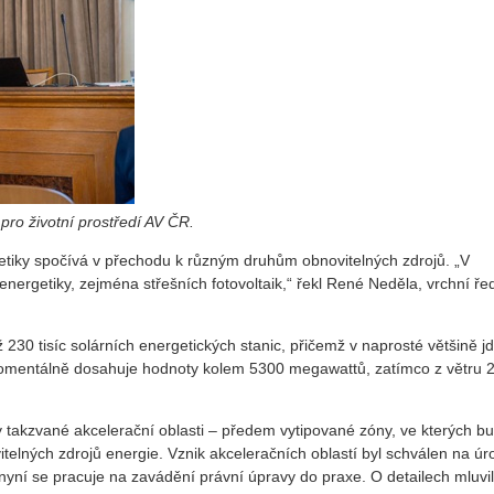
pro životní prostředí AV ČR.
etiky spočívá v přechodu k různým druhům obnovitelných zdrojů. „V
nergetiky, zejména střešních fotovoltaik,“ řekl René Neděla, vrchní řed
0 tisíc solárních energetických stanic, přičemž v naprosté většině j
momentálně dosahuje hodnoty kolem 5300 megawattů, zatímco z větru 
ly takzvané akcelerační oblasti – předem vytipované zóny, ve kterých b
telných zdrojů energie. Vznik akceleračních oblastí byl schválen na úr
nyní se pracuje na zavádění právní úpravy do praxe. O detailech mluvi