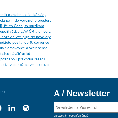
hemik a osobnost české vědy
da patří do veřejného prostoru
, že co Čech, to muzikant
opojil vědce z AV ČR a univerzit
e název a vstupuje do nové éry
můžete posílat do 6. července
díla Šostakoviče a Weinberga
itisíce návštěvníků
oznatky i praktická řešení
 nabízí více než stovku expozic
A / Newsletter
ete
zpracování osobních údajů