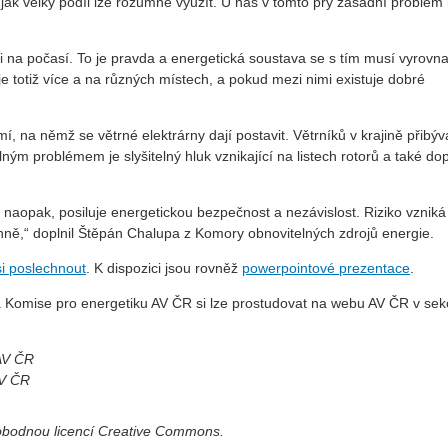
a jak velký podíl lze rozumně využít. U nás v tomto prý zásadní problém
ti na počasí. To je pravda a energetická soustava se s tím musí vyrovna
je totiž více a na různých místech, a pokud mezi nimi existuje dobré
mí, na němž se větrné elektrárny dají postavit. Větrníků v krajině přibýv
eálným problémem je slyšitelný hluk vznikající na listech rotorů a také d
 naopak, posiluje energetickou bezpečnost a nezávislost. Riziko vzniká
ronně,“ doplnil Štěpán Chalupa z Komory obnovitelných zdrojů energie.
i poslechnout
. K dispozici jsou rovněž
powerpointové prezentace
.
 a Komise pro energetiku AV ČR si lze prostudovat na webu AV ČR v sek
 AV ČR
AV ČR
vobodnou licencí Creative Commons.