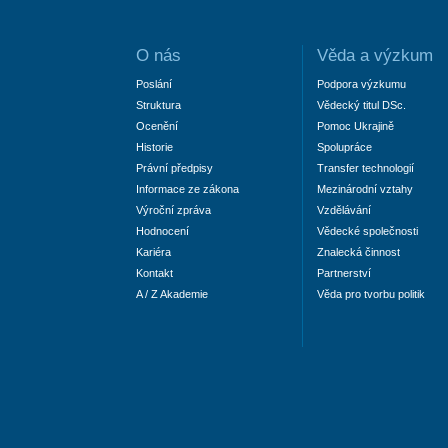
O nás
Věda a výzkum
Poslání
Podpora výzkumu
Struktura
Vědecký titul DSc.
Ocenění
Pomoc Ukrajině
Historie
Spolupráce
Právní předpisy
Transfer technologií
Informace ze zákona
Mezinárodní vztahy
Výroční zpráva
Vzdělávání
Hodnocení
Vědecké společnosti
Kariéra
Znalecká činnost
Kontakt
Partnerství
A / Z Akademie
Věda pro tvorbu politik