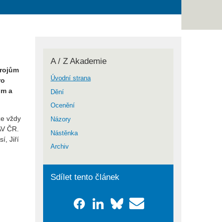
A / Z Akademie
drojům
Úvodní strana
ro
ům a
Dění
Ocenění
že vždy
Názory
AV ČR.
Nástěnka
í, Jiří
Archiv
Sdílet tento článek