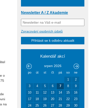
Newsletter A / Z Akademie
Zpracování osobních údajů
Přihlásit se k odběru aktualit
Kalendář akcí
itel
srpen
2026
po
út
st
čt
pá
so
ne
de o
1
2
275
3
4
5
6
7
8
9
10
11
12
13
14
15
16
ude
ovni
17
18
19
20
21
22
23
la na
24
25
26
27
28
29
30