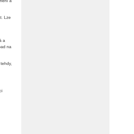
 není a
t. Lze
á a
opad na
 tehdy,
ci