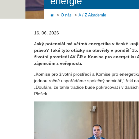
energie
O nás
A / Z Akademie
16. 06. 2026
Jaký potenciál má větrná energetika v české kraji
právo? Také tyto otázky se otevřely v pondělí 1
životní prostředí AV ČR a Komise pro energetiku 
zájemcům z veřejnosti.
„Komise pro životní prostředí a Komise pro energetiku
jednou ročně uspořádáme společný seminář,“ řekl na
„Doufám, že tahle tradice bude pokračovat i v dalších 
Plešek.