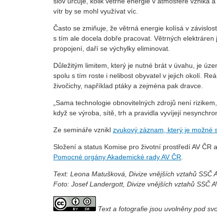
slov určuje, kolik větrné energie v atmosféře vzniká 
vítr by se mohl využívat víc.
Často se zmiňuje, že větrná energie kolísá v závislos
s tím ale docela dobře pracovat. Větrných elektráren 
propojení, daří se výchylky eliminovat.
Důležitým limitem, který je nutné brát v úvahu, je úze
spolu s tím roste i nelibost obyvatel v jejich okolí. R
živočichy, například ptáky a zejména pak dravce.
„Sama technologie obnovitelných zdrojů není rizikem,
když se výroba, sítě, trh a pravidla vyvíjejí nesynch
Ze semináře vznikl
zvukový záznam, který je možné s
Složení a status Komise pro životní prostředí AV ČR
Pomocné orgány Akademické rady AV ČR
.
Text: Leona Matušková, Divize vnějších vztahů SSČ
Foto: Josef Landergott, Divize vnějších vztahů SSČ 
Text a fotografie jsou uvolněny pod s