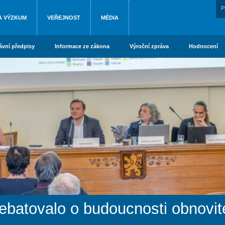
P
A VÝZKUM
VEŘEJNOST
MÉDIA
ávní předpisy
Informace ze zákona
Výroční zpráva
Hodnocení
ebatovalo o budoucnosti obnovit