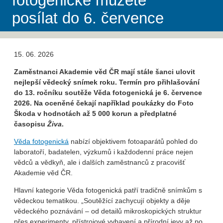
fotogenické můžete
posílat do 6. července
15. 06. 2026
Zaměstnanci Akademie věd ČR mají stále šanci ulovit
nejlepší vědecký snímek roku. Termín pro přihlašování
do 13. ročníku soutěže Věda fotogenická je 6. července
2026. Na oceněné čekají například poukázky do Foto
Škoda v hodnotách až 5 000 korun a předplatné
časopisu
Živa
.
Věda fotogenická
nabízí objektivem fotoaparátů pohled do
laboratoří, badatelen, výzkumů i každodenní práce nejen
vědců a vědkyň, ale i dalších zaměstnanců z pracovišť
Akademie věd ČR.
Hlavní kategorie Věda fotogenická patří tradičně snímkům s
vědeckou tematikou. „Soutěžící zachycují objekty a děje
vědeckého poznávání – od detailů mikroskopických struktur
přes experimenty, přístrojové vybavení a přírodní jevy až po