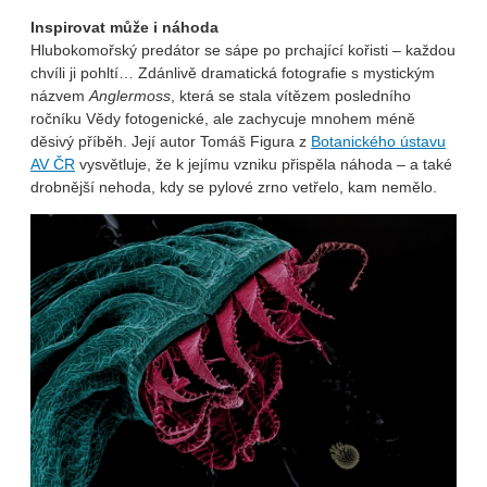
Inspirovat může i náhoda
Hlubokomořský predátor se sápe po prchající kořisti – každou
chvíli ji pohltí… Zdánlivě dramatická fotografie s mystickým
názvem
Anglermoss
, která se stala vítězem posledního
ročníku Vědy fotogenické, ale zachycuje mnohem méně
děsivý příběh. Její autor Tomáš Figura z
Botanického ústavu
AV ČR
vysvětluje, že k jejímu vzniku přispěla náhoda – a také
drobnější nehoda, kdy se pylové zrno vetřelo, kam nemělo.