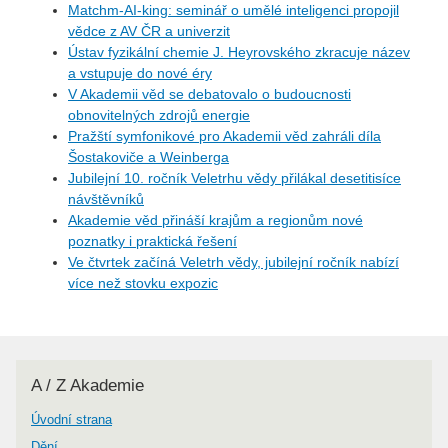
Matchm-AI-king: seminář o umělé inteligenci propojil
vědce z AV ČR a univerzit
Ústav fyzikální chemie J. Heyrovského zkracuje název
a vstupuje do nové éry
V Akademii věd se debatovalo o budoucnosti
obnovitelných zdrojů energie
Pražští symfonikové pro Akademii věd zahráli díla
Šostakoviče a Weinberga
Jubilejní 10. ročník Veletrhu vědy přilákal desetitisíce
návštěvníků
Akademie věd přináší krajům a regionům nové
poznatky i praktická řešení
Ve čtvrtek začíná Veletrh vědy, jubilejní ročník nabízí
více než stovku expozic
A / Z Akademie
Úvodní strana
Dění