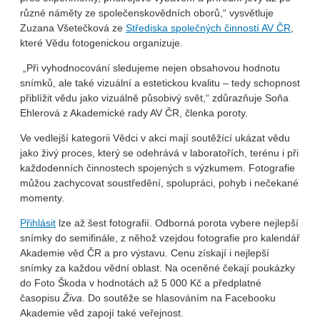
různé náměty ze společenskovědních oborů,“ vysvětluje
Zuzana Všetečková ze
Střediska společných činností AV ČR
,
které Vědu fotogenickou organizuje.
„Při vyhodnocování sledujeme nejen obsahovou hodnotu
snímků, ale také vizuální a estetickou kvalitu – tedy schopnost
přiblížit vědu jako vizuálně působivý svět,“ zdůrazňuje Soňa
Ehlerová z Akademické rady AV ČR, členka poroty.
Ve vedlejší kategorii Vědci v akci mají soutěžící ukázat vědu
jako živý proces, který se odehrává v laboratořích, terénu i při
každodenních činnostech spojených s výzkumem. Fotografie
můžou zachycovat soustředění, spolupráci, pohyb i nečekané
momenty.
Přihlásit
lze až šest fotografií. Odborná porota vybere nejlepší
snímky do semifinále, z něhož vzejdou fotografie pro kalendář
Akademie věd ČR a pro výstavu. Cenu získají i nejlepší
snímky za každou vědní oblast. Na oceněné čekají poukázky
do Foto Škoda v hodnotách až 5 000 Kč a předplatné
časopisu
Živa
. Do soutěže se hlasováním na Facebooku
Akademie věd zapojí také veřejnost.