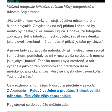
Vítězná fotografie loňského ročníku Vědy fotogenické s
názvem
Anglermoss
„Na terčíku, kam vzorky umisťuji, zůstává místo, které je
škoda nevyužít. Obvykle tak na něj přidám i něco, co by
mohlo být hezké,“ říká Tomáš Figura. Dodává, že fotografie
zobrazuje štět s tobolkou mechu: „Jelikož rostl ve skleníku
jako plevel, ‚cvrnknul‘ mě do nosu. A pěkný je také pyl slézu.“
A právě tady zapracovala náhoda: „Prašník slézu jsem sebral
i s mechem, pomíchaly se mi v ruce a sléz se dostal k mechu
jako jakýsi ‚bordel‘. Tobolka mechu byla otevřená, a tak
vypadala jako chřtán podmořského predátora ďasa
mořského, anglicky
angler
, který se chystá ulovit svou kořist.
Tou je pyl slézu.“
Celý rozhovor s Tomášem Figurou si přečtěte v sekci A /
Z Akademie –
Pylový vetřelec a predátor. Snímek vznikl
náhodou, říká vítěz Vědy fotogenické
.
Registrovat se do soutěže můžete
zde
.