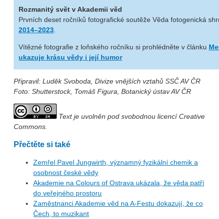
Rozmanitý svět v Akademii věd
Prvních deset ročníků fotografické soutěže Věda fotogenická sh
2014–2023
.
Vítězné fotografie z loňského ročníku si prohlédněte v článku
Me
ukazuje krásu vědy i její humor
Připravil: Luděk Svoboda, Divize vnějších vztahů SSČ AV ČR
Foto: Shutterstock, Tomáš Figura, Botanický ústav AV ČR
Text je uvolněn pod svobodnou licencí Creative
Commons.
Přečtěte si také
Zemřel Pavel Jungwirth, významný fyzikální chemik a
osobnost české vědy
Akademie na Colours of Ostrava ukázala, že věda patří
do veřejného prostoru
Zaměstnanci Akademie věd na A-Festu dokazují, že co
Čech, to muzikant