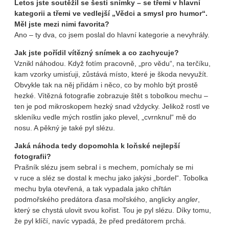
Letos jste soutěžil se šesti snímky – se třemi v hlavní
kategorii a třemi ve vedlejší „Vědci a smysl pro humor“.
Měl jste mezi nimi favorita?
Ano – ty dva, co jsem poslal do hlavní kategorie a nevyhrály.
Jak jste pořídil vítězný snímek a co zachycuje?
Vznikl náhodou. Když fotím pracovně, „pro vědu“, na terčíku,
kam vzorky umisťuji, zůstává místo, které je škoda nevyužít.
Obvykle tak na něj přidám i něco, co by mohlo být prostě
hezké. Vítězná fotografie zobrazuje štět s tobolkou mechu –
ten je pod mikroskopem hezký snad vždycky. Jelikož rostl ve
skleníku vedle mých rostlin jako plevel, „cvrnknul“ mě do
nosu. A pěkný je také pyl slézu.
Jaká náhoda tedy dopomohla k loňské nejlepší
fotografii?
Prašník slézu jsem sebral i s mechem, pomíchaly se mi
v ruce a sléz se dostal k mechu jako jakýsi „bordel“. Tobolka
mechu byla otevřená, a tak vypadala jako chřtán
podmořského predátora ďasa mořského, anglicky
angler
,
který se chystá ulovit svou kořist. Tou je pyl slézu. Díky tomu,
že pyl klíčí, navíc vypadá, že před predátorem prchá.