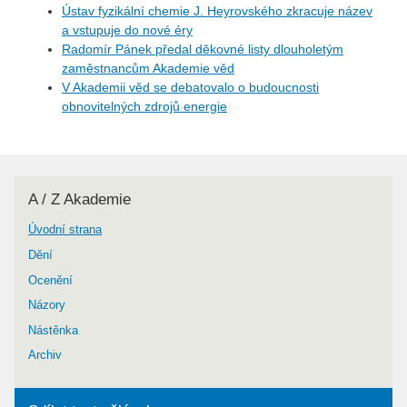
Ústav fyzikální chemie J. Heyrovského zkracuje název
a vstupuje do nové éry
Radomír Pánek předal děkovné listy dlouholetým
zaměstnancům Akademie věd
V Akademii věd se debatovalo o budoucnosti
obnovitelných zdrojů energie
A / Z Akademie
Úvodní strana
Dění
Ocenění
Názory
Nástěnka
Archiv