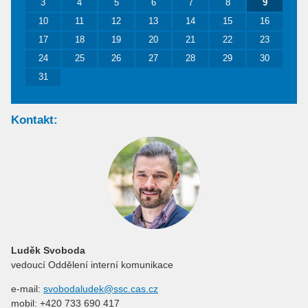
3
4
5
6
7
8
9
10
11
12
13
14
15
16
17
18
19
20
21
22
23
24
25
26
27
28
29
30
31
Kontakt:
Luděk Svoboda
vedoucí Oddělení interní komunikace
e-mail:
svobodaludek@ssc.cas.cz
mobil: +420 733 690 417