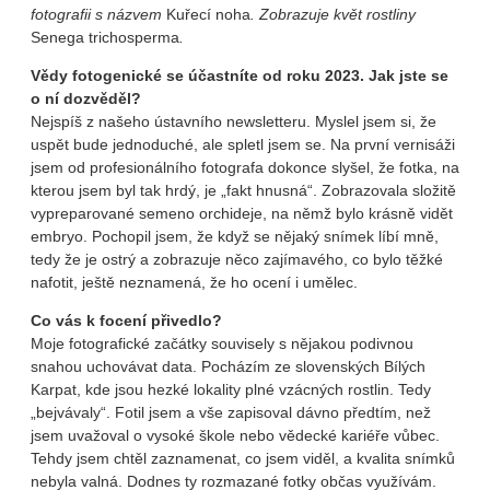
fotografii s názvem
Kuřecí noha
. Zobrazuje květ rostliny
Senega trichosperma
.
Vědy fotogenické se účastníte od roku 2023. Jak jste se
o ní dozvěděl?
Nejspíš z našeho ústavního newsletteru. Myslel jsem si, že
uspět bude jednoduché, ale spletl jsem se. Na první vernisáži
jsem od profesionálního fotografa dokonce slyšel, že fotka, na
kterou jsem byl tak hrdý, je „fakt hnusná“. Zobrazovala složitě
vypreparované semeno orchideje, na němž bylo krásně vidět
embryo. Pochopil jsem, že když se nějaký snímek líbí mně,
tedy že je ostrý a zobrazuje něco zajímavého, co bylo těžké
nafotit, ještě neznamená, že ho ocení i umělec.
Co vás k focení přivedlo?
Moje fotografické začátky souvisely s nějakou podivnou
snahou uchovávat data. Pocházím ze slovenských Bílých
Karpat, kde jsou hezké lokality plné vzácných rostlin. Tedy
„bejvávaly“. Fotil jsem a vše zapisoval dávno předtím, než
jsem uvažoval o vysoké škole nebo vědecké kariéře vůbec.
Tehdy jsem chtěl zaznamenat, co jsem viděl, a kvalita snímků
nebyla valná. Dodnes ty rozmazané fotky občas využívám.