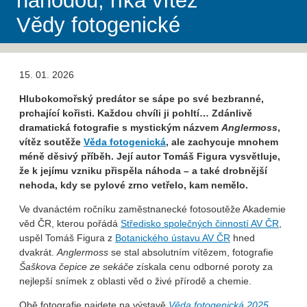
náhodou, říká vítěz
Vědy fotogenické
15. 01. 2026
Hlubokomořský predátor se sápe po své bezbranné,
prchající kořisti. Každou chvíli ji pohltí… Zdánlivě
dramatická fotografie s mystickým názvem
Anglermoss
,
vítěz soutěže
Věda fotogenická
, ale zachycuje mnohem
méně děsivý příběh. Její autor Tomáš Figura vysvětluje,
že k jejímu vzniku přispěla náhoda – a také drobnější
nehoda, kdy se pylové zrno vetřelo, kam nemělo.
Ve dvanáctém ročníku zaměstnanecké fotosoutěže Akademie
věd ČR, kterou pořádá
Středisko společných činností AV ČR
,
uspěl Tomáš Figura z
Botanického ústavu AV ČR
hned
dvakrát.
Anglermoss
se stal absolutním vítězem, fotografie
Šaškova čepice ze sekáče
získala cenu odborné poroty za
nejlepší snímek z oblasti věd o živé přírodě a chemie.
Obě fotografie najdete na výstavě
Věda fotogenická 2025
,