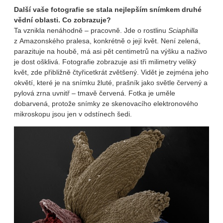
Další vaše fotografie se stala nejlepším snímkem druhé
vědní oblasti. Co zobrazuje?
Ta vznikla nenáhodně – pracovně. Jde o rostlinu
Sciaphilla
z Amazonského pralesa, konkrétně o její květ. Není zelená,
parazituje na houbě, má asi pět centimetrů na výšku a naživo
je dost ošklivá. Fotografie zobrazuje asi tři milimetry veliký
květ, zde přibližně čtyřicetkrát zvětšený. Vidět je zejména jeho
okvětí, které je na snímku žluté, prašník jako světle červený a
pylová zrna uvnitř – tmavě červená. Fotka je uměle
dobarvená, protože snímky ze skenovacího elektronového
mikroskopu jsou jen v odstínech šedi.