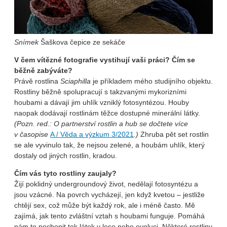
Snímek
Šaškova čepice ze sekáče
V čem vítězné fotografie vystihují vaši práci? Čím se
běžně zabýváte?
Právě rostlina
Sciaphilla
je příkladem mého studijního objektu.
Rostliny běžně spolupracují s takzvanými mykorizními
houbami a dávají jim uhlík vzniklý fotosyntézou. Houby
naopak dodávají rostlinám těžce dostupné minerální látky.
(Pozn. red.: O partnerství rostlin a hub se dočtete více
v časopise
A / Věda a výzkum 3/2021
.)
Zhruba pět set rostlin
se ale vyvinulo tak, že nejsou zelené, a houbám uhlík, který
dostaly od jiných rostlin, kradou.
Čím vás tyto rostliny zaujaly?
Žijí poklidný undergroundový život, nedělají fotosyntézu a
jsou vzácné. Na povrch vycházejí, jen když kvetou – jestliže
chtějí sex, což může být každý rok, ale i méně často. Mě
zajímá, jak tento zvláštní vztah s houbami funguje. Pomáhá
nám to pochopit tok látek v lese nebo evoluci. Některé rostliny