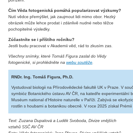
Čím Věda fotogenická pomáhá popularizovat výzkumy?
Nutí vědce přemýšlet, jak zaujmout lidi mimo obor. Hezký
obrázek může lehce prodat i zdánlivě nudné nebo těžce
pochopitelné výsledky.
Zúčastníte se i příštího ročníku?
Jestli budu pracovat v Akademii věd, rád to zkusím zas.
Všechny snímky, které Tomáš Figura zaslal do Vědy
fotogenické, si prohlédněte na
webu soutěže
.
RNDr. Ing. Tomáš Figura, Ph.D.
Vystudoval biologii na Přírodovědecké fakultě UK v Praze. V sou
symbióz Botanického ústavu AV ČR, na katedře experimentální bio
Muséum national d’Histoire naturelle v Paříži. Zabývá se ekofyzio
rostlin s houbami a botanikou obecně. V roce 2025 získal Prémii 
Text: Zuzana Dupalová a Luděk Svoboda, Divize vnějších
vztahů SSČ AV ČR
Foto: Věda fotogenická; Jana Plavec, Divize vnějších vztahů