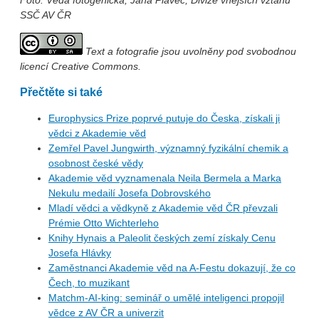
SSČ AV ČR
Text a fotografie jsou uvolněny pod svobodnou
licencí Creative Commons.
Přečtěte si také
Europhysics Prize poprvé putuje do Česka, získali ji
vědci z Akademie věd
Zemřel Pavel Jungwirth, významný fyzikální chemik a
osobnost české vědy
Akademie věd vyznamenala Neila Bermela a Marka
Nekulu medailí Josefa Dobrovského
Mladí vědci a vědkyně z Akademie věd ČR převzali
Prémie Otto Wichterleho
Knihy Hynais a Paleolit českých zemí získaly Cenu
Josefa Hlávky
Zaměstnanci Akademie věd na A-Festu dokazují, že co
Čech, to muzikant
Matchm-AI-king: seminář o umělé inteligenci propojil
vědce z AV ČR a univerzit