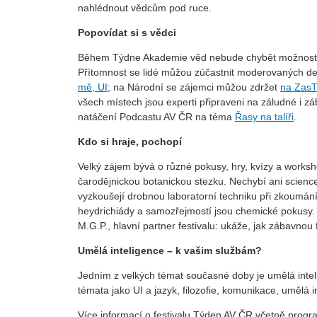
nahlédnout vědcům pod ruce.
Popovídat si s vědci
Během Týdne Akademie věd nebude chybět možnost se
Přítomnost se lidé můžou zúčastnit moderovaných d
mě, UI
; na Národní se zájemci můžou zdržet
na Zas
všech místech jsou experti připraveni na záludné i zá
natáčení Podcastu AV ČR na téma
Řasy na talíři
.
Kdo si hraje, pochopí
Velký zájem bývá o různé pokusy, hry, kvízy a workshop
čarodějnickou botanickou stezku. Nechybí ani science 
vyzkoušejí drobnou laboratorní techniku při zkoumání 
heydrichiády a samozřejmostí jsou chemické pokusy. 
M.G.P., hlavní partner festivalu: ukáže, jak zábavno
Umělá inteligence – k vašim službám?
Jedním z velkých témat současné doby je umělá intel
témata jako UI a jazyk, filozofie, komunikace, umělá i
Více informací o festivalu Týden AV ČR včetně progr