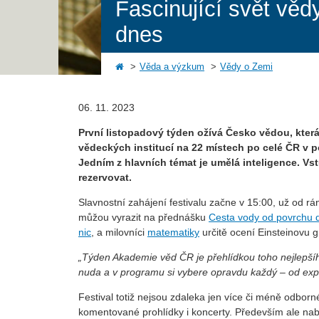
Fascinující svět věd
dnes
Věda a výzkum
Vědy o Zemi
06. 11. 2023
První listopadový týden ožívá Česko vědou, kte
vědeckých institucí na 22 místech po celé ČR v p
Jedním z hlavních témat je umělá inteligence. Vst
rezervovat.
Slavnostní zahájení festivalu začne v 15:00, už od
můžou vyrazit na přednášku
Cesta vody od povrchu 
nic
, a milovníci
matematiky
určitě ocení Einsteinovu g
„Týden Akademie věd ČR je přehlídkou toho nejlepšího
nuda a v programu si vybere opravdu každý – od expe
Festival totiž nejsou zdaleka jen více či méně odborn
komentované prohlídky i koncerty. Především ale nab