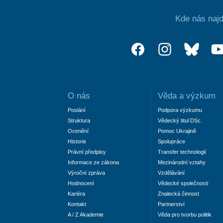
Kde nás najd
O nás
Věda a výzkum
Poslání
Podpora výzkumu
Struktura
Vědecký titul DSc.
Ocenění
Pomoc Ukrajině
Historie
Spolupráce
Právní předpisy
Transfer technologií
Informace ze zákona
Mezinárodní vztahy
Výroční zpráva
Vzdělávání
Hodnocení
Vědecké společnosti
Kariéra
Znalecká činnost
Kontakt
Partnerství
A / Z Akademie
Věda pro tvorbu politik