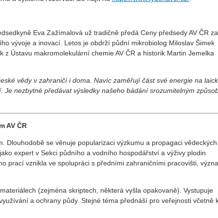
edsedkyně Eva Zažímalová už tradičně předá Ceny předsedy AV ČR za
o vývoje a inovací. Letos je obdrží půdní mikrobiolog Miloslav Šimek
tek z Ústavu makromolekulární chemie AV ČR a historik Martin Jemelka
české vědy v zahraničí i doma. Navíc zaměřují část své energie na laic
tější. Je nezbytné předávat výsledky našeho bádání srozumitelným způs
um AV ČR
m. Dlouhodobě se věnuje popularizaci výzkumu a propagaci vědeckých
l jako expert v Sekci půdního a vodního hospodářství a výživy plodin
o prací vznikla ve spolupráci s předními zahraničními pracovišti, výz
 materiálech (zejména skriptech, některá vyšla opakovaně). Vystupuje
yužívání a ochrany půdy. Stejné téma přednáší pro veřejnosti včetně 