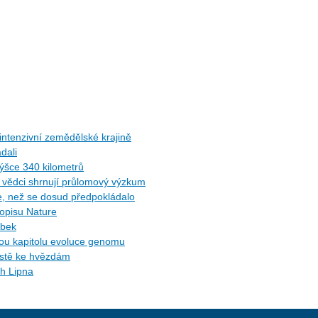
ntenzivní zemědělské krajině
dali
ýšce 340 kilometrů
ů: vědci shrnují průlomový výzkum
ce, než se dosud předpokládalo
sopisu Nature
ybek
ytou kapitolu evoluce genomu
cestě ke hvězdám
ch Lipna