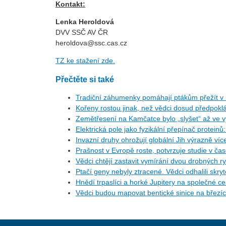
Kontakt:
Lenka Heroldová
DVV SSČ AV ČR
heroldova@ssc.cas.cz
TZ ke stažení zde.
Přečtěte si také
Tradiční záhumenky pomáhají ptákům přežít v i
Kořeny rostou jinak, než vědci dosud předpoklá
Zemětřesení na Kamčatce bylo „slyšet“ až ve v
Elektrická pole jako fyzikální přepínač protein
Invazní druhy ohrožují globální Jih výrazně ví
Prašnost v Evropě roste, potvrzuje studie v ča
Vědci chtějí zastavit vymírání dvou drobných r
Ptačí geny nebyly ztracené. Vědci odhalili skr
Hnědí trpaslíci a horké Jupitery na společné 
Vědci budou mapovat bentické sinice na březí