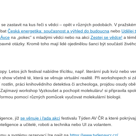
 zastavit na kus řeči s vědci – opět v různých podobách. V pražském
ebat
Česká energetika: současnost a výhled do budoucna
nebo
Udělej 
TÁvce
na „pokec“ s mladými vědci nebo na akci
Zeptej se vědce!
a témě
bavné otázky. Kromě toho mají lidé ojedinělou šanci být součástí živéh
y. Letos jich festival nabídne třicítku, např. literární pub kvíz nebo v
show včetně té, která se věnuje virtuální realitě. Při workshopech si z
rostlin, práci knihovědního detektiva či archeologa, projdou osudy obě
Zajímavý workshop Vyzkoušet a pochopit molekuláru! si připravila spo
u formou pomocí různých pomůcek vyučovat molekulární biologii.
igence, jíž
se věnuje i řada akcí
festivalu Týden AV ČR a které pokrývaj
nteligence a učitelé, roboti a technika nebo UI za volantem.
amu a systému rezervací lze najít na
https://www.tydenavcr.cz/
.