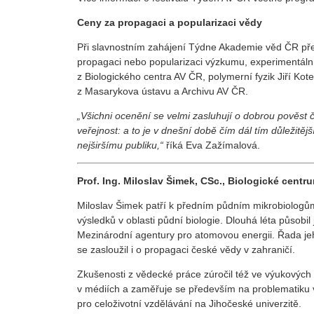
Ceny za propagaci a popularizaci vědy
Při slavnostním zahájení Týdne Akademie věd ČR př
propagaci nebo popularizaci výzkumu, experimentálníh
z Biologického centra AV ČR, polymerní fyzik Jiří Ko
z Masarykova ústavu a Archivu AV ČR.
„Všichni ocenění se velmi zasluhují o dobrou pověst 
veřejnost: a to je v dnešní době čím dál tím důleži
nejširšímu publiku,“
říká Eva Zažímalová.
Prof. Ing. Miloslav Šimek, CSc., Biologické centr
Miloslav Šimek patří k předním půdním mikrobiologů
výsledků v oblasti půdní biologie. Dlouhá léta působi
Mezinárodní agentury pro atomovou energii. Řada jeh
se zasloužil i o propagaci české vědy v zahraničí.
Zkušenosti z vědecké práce zúročil též ve výukových
v médiích a zaměřuje se především na problematiku v
pro celoživotní vzdělávání na Jihočeské univerzitě.