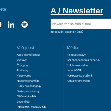
A / Newsletter
ete
zpracování osobních údajů
Veřejnost
Média
Akce pro veřejnost
Tiskové zprávy
Výstavy
Seznam expertů a expertek
Časopisy
Fotobanka, video
Podcasty
Logo AV ČR
Videotvorba
Publikace ke stažení
NEZkreslená věda
Kontakty pro média
Kurzy pro pedagogy
Stáže pro studenty
Občanská věda
Jedu vědu
Interaktivní mapa AV ČR