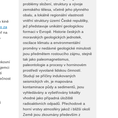
problémy složení, struktury a vývoje
zemského tělesa, včetně jeho plynného
obalu, a lokálně regionální vlastnosti
vnitřní struktury území České republiky,
 kině
jež představuje unikátní geologickou
to za
formaci v Evropě. Historie českých a
ř na
moravských geologických jednotek,
o
oscilace klimatu a environmentální
proměny v nedávné geologické minulosti
jsou předmětem rostoucího zájmu, stejně
tak jako paleomagnetismus,
enkovní
paleontologie a procesy v horninovém
ájemci
prostředí vyvolané lidskou činností.
tí
Studují se příčiny indukovaných
lečnost
seismických vln, je mapována
kontaminace půdy a sedimentů, jsou
vyhledávány a vyšetřovány lokality
vhodné jako případná úložiště
í
radioaktivních odpadů. Přechodové a
horní vrstvy atmosféry jakož i bližší okolí
Země jsou zkoumány především z