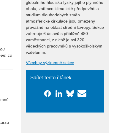
globálního hlediska fyziky jejího plynného
obalu, zatímco klimatické předpovědi a
studium dlouhodobých změn
atmosférické cirkulace jsou omezeny
převážně na oblast střední Evropy. Sekce
zahrnuje 6 ústavů s přibližně 480
zaměstnanci, z nichž je asi 320
vědeckých pracovníků s vysokoškolským
kou
vzděláním.
obem co
Všechny výzkumné sekce
Sdílet tento článek
namně
kurzu