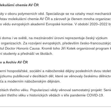
molekulární chemie AV ČR
ity v oboru polymerních věd. Specializuje se na vztahy mezi mechani
Ústav molekulární chemie AV ČR a zároveň je členem mnoha organizac
ro vědu evropských akademií Evropské komise. V období 2020–2022 b
i doma i ve světě, na mezinárodní úrovni reprezentuje český výzkum
h organizacích. Za rozvíjení evropských, především česko-francouzský
itul
Doctor Honoris Causa
. Kromě toho Jiří Kotek organizoval program 
 studenty a přednáší ve školách.
v a Archiv AV ČR
rní hospodářské, sociální a náboženské dějiny posledních dvou stolet
ýzkumu publikoval v desítkách děl, které se věnovaly českému dělnictv
Baťa a moderním náboženským dějinám.
itách třetího věku. Popularizaci vědy věnoval samostatný projekt: Seni
ělávání třetího věku v historických vědách v éře pandemie COVID-19.