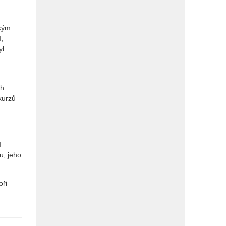
ckým
í,
yl
ch
kurzů
í
u, jeho
oři –