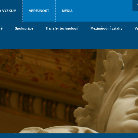
P
A VÝZKUM
VEŘEJNOST
MÉDIA
ně
Spolupráce
Transfer technologií
Mezinárodní vztahy
V