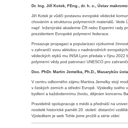
Dr. Ing. Jiří Kotek, FEng., dr. h. c., Ústav makro
Jiří Kotek je vůdčí postavou evropské vědecké komun
chováním a strukturou polymerních materiálů. Vede 
např. Inženýrské akademie ČR nebo Expertní rady p
prezidentem Evropské polymerní federace.
Prosazuje propagaci a popularizaci výzkumné činnost
v zahraničí svou aktivitou v nadnárodních evropskýc
vědeckých styků mu INSA Lyon předala v říjnu 2022 t
polymerní vědy pod patronací UNESCO pro zahraniční
Doc. PhDr. Martin Jemelka, Ph.D., Masarykův ústa
V centru odborného zájmu Martina Jemelky stojí mode
v českých zemích a střední Evropě. Výsledky svého v
bydlení a každodennímu životu, dějinám koncernu 
Pravidelně spolupracuje s médii a přednáší na univerz
nositelé historické paměti 20. století: distanční vzd
Výsledkem je web Tohle jsme prožili a série videí.