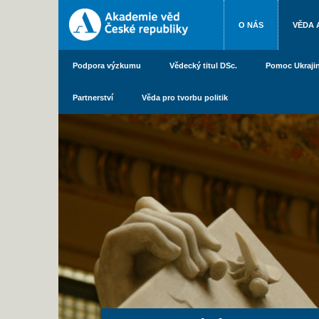
O NÁS
VĚDA 
Podpora výzkumu
Vědecký titul DSc.
Pomoc Ukraji
Partnerství
Věda pro tvorbu politik