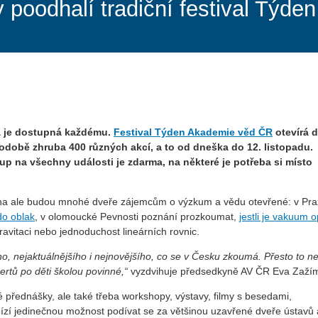
y poodhalí tradiční festival Týd
rá je dostupná každému.
Festival Týden Akademie věd ČR
otevírá 
odobě zhruba 400 různých akcí, a to od dneška do 12. listopadu.
up na všechny události je zdarma, na některé je potřeba si místo
 rána ale budou mnohé dveře zájemcům o výzkum a vědu otevřené: v Pr
do oblak
, v olomoucké Pevnosti poznání prozkoumat,
jestli je vakuum 
ravitaci nebo jednoduchost lineárních rovnic.
, nejaktuálnějšího i nejnovějšího, co se v Česku zkoumá. Přesto to n
rtů po děti školou povinné,“
vyzdvihuje předsedkyně AV ČR Eva Zažím
é přednášky, ale také třeba workshopy, výstavy, filmy s besedami,
ízí jedinečnou možnost podívat se za většinou uzavřené dveře ústavů 