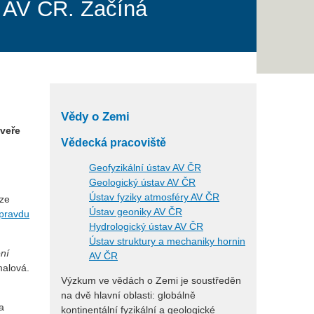
en AV ČR. Začíná
Vědy o Zemi
dveře
Vědecká pracoviště
Geofyzikální ústav AV ČR
Geologický ústav AV ČR
Ústav fyziky atmosféry AV ČR
aze
Ústav geoniky AV ČR
opravdu
Hydrologický ústav AV ČR
Ústav struktury a mechaniky hornin
ení
AV ČR
alová.
Výzkum ve vědách o Zemi je soustředěn
na dvě hlavní oblasti: globálně
a
kontinentální fyzikální a geologické