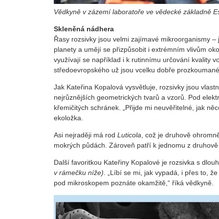
Vědkyně v zázemí laboratoře ve vědecké základně E
Skleněná nádhera
Řasy rozsivky jsou velmi zajímavé mikroorganismy – j
planety a umějí se přizpůsobit i extrémním vlivům ok
využívají se například i k rutinnímu určování kvality
středoevropského už jsou vcelku dobře prozkoumané,
Jak Kateřina Kopalová vysvětluje, rozsivky jsou vlas
nejrůznějších geometrických tvarů a vzorů. Pod elekt
křemičitých schránek. „Přijde mi neuvěřitelné, jak n
ekoložka.
Asi nejraději má rod
Luticola
, což je druhově ohromně
mokrých půdách. Zároveň patří k jednomu z druhově ne
Další favoritkou Kateřiny Kopalové je rozsivka s dl
v rámečku níže)
. „Líbí se mi, jak vypadá, i přes to, 
pod mikroskopem poznáte okamžitě,“ říká vědkyně.