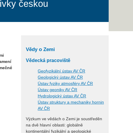
sivky českou
Vědy o Zemi
mi
Vědecká pracoviště
kamení
imečné
Geofyzikální ústav AV ČR
Geologický ústav AV ČR
Ústav fyziky atmosféry AV ČR
Ústav geoniky AV ČR
Hydrologický ústav AV ČR
Ústav struktury a mechaniky hornin
AV ČR
Výzkum ve vědách o Zemi je soustředěn
na dvě hlavní oblasti: globálně
kontinentální fyzikální a geologické