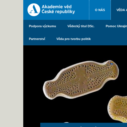
O NÁS
VĚDA 
Podpora výzkumu
Vědecký titul DSc.
Pomoc Ukraji
Partnerství
Věda pro tvorbu politik