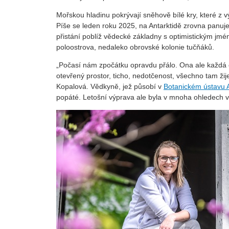
Mořskou hladinu pokrývají sněhově bílé kry, které z v
Píše se leden roku 2025, na Antarktidě zrovna panuje 
přistání poblíž vědecké základny s optimistickým jm
poloostrova, nedaleko obrovské kolonie tučňáků.
„Počasí nám zpočátku opravdu přálo. Ona ale každá ce
otevřený prostor, ticho, nedotčenost, všechno tam ži
Kopalová. Vědkyně, jež působí v
Botanickém ústavu
popáté. Letošní výprava ale byla v mnoha ohledech 