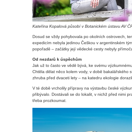
Kateřina Kopalová působí v Botanickém ústavu AV ČR
Dosud se vždy pohybovala po okolních ostrovech, ten
expedicím nebyla jedinou Češkou v argentinském týmu
popořadě – začátky její vědecké cesty nebyly přímoč
Od nezdarů k úspěchům
Jak už to často ve vědě bývá, ke svému výzkumnému 
Chtěla dělat něco kolem vody, v době bakalářského stu
zhruba před dvaceti lety – na katedru ekologie dorazil
V té době vrcholily přípravy na výstavbu české výz
přibývalo. Dostávali se do lokalit, v nichž před nimi p
třeba prozkoumat.