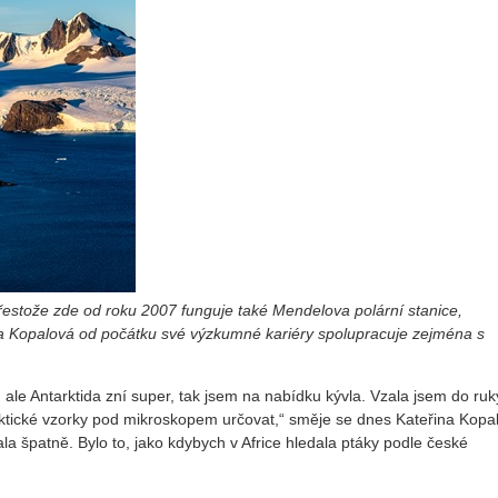
řestože zde od roku 2007 funguje také Mendelova polární stanice,
a Kopalová od počátku své výzkumné kariéry spolupracuje zejména s
, ale Antarktida zní super, tak jsem na nabídku kývla. Vzala jsem do ruk
arktické vzorky pod mikroskopem určovat,“ směje se dnes Kateřina Kopa
 špatně. Bylo to, jako kdybych v Africe hledala ptáky podle české