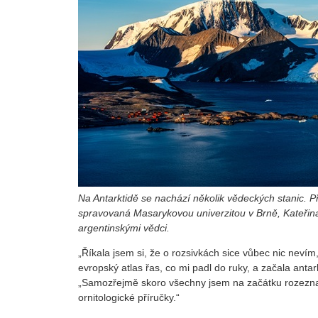
Na Antarktidě se nachází několik vědeckých stanic. P
spravovaná Masarykovou univerzitou v Brně, Kateřin
argentinskými vědci.
„Říkala jsem si, že o rozsivkách sice vůbec nic nevím
evropský atlas řas, co mi padl do ruky, a začala ant
„Samozřejmě skoro všechny jsem na začátku rozeznala
ornitologické příručky.“