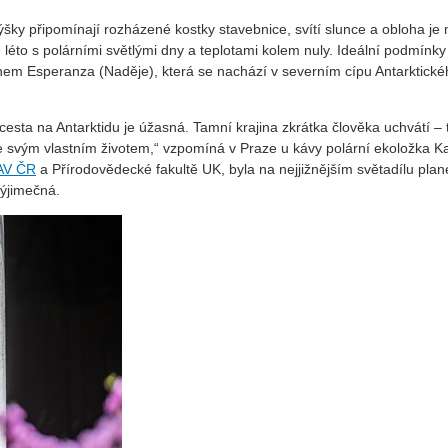
ýšky připomínají rozházené kostky stavebnice, svítí slunce a obloha je
léto s polárními světlými dny a teplotami kolem nuly. Ideální podmínky
énem Esperanza (Naděje), která se nachází v severním cípu Antarktické
sta na Antarktidu je úžasná. Tamní krajina zkrátka člověka uchvátí – 
je svým vlastním životem,“ vzpomíná v Praze u kávy polární ekoložka K
 AV ČR
a Přírodovědecké fakultě UK, byla na nejjižnějším světadílu plan
výjimečná.