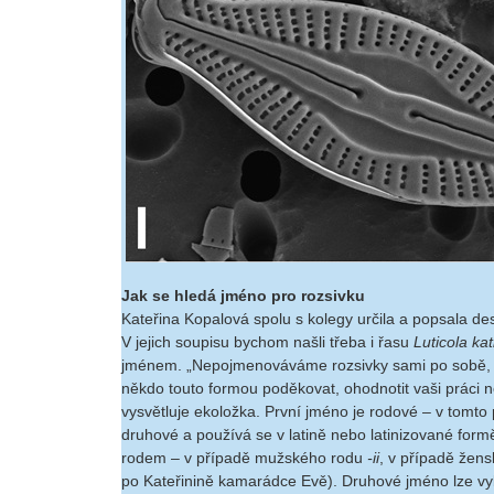
Jak se hledá jméno pro rozsivku
Kateřina Kopalová spolu s kolegy určila a popsala de
V jejich soupisu bychom našli třeba i řasu
Luticola ka
jménem. „Nepojmenováváme rozsivky sami po sobě, s
někdo touto formou poděkovat, ohodnotit vaši práci n
vysvětluje ekoložka. První jméno je rodové – v tomto
druhové a používá se v latině nebo latinizované for
rodem – v případě mužského rodu
-ii
, v případě žen
po Kateřinině kamarádce Evě). Druhové jméno lze vyb