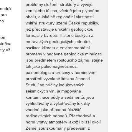
problémy složení, struktury a vývoje
 modrá.
zemského tělesa, včetně jeho plynného
 pro
obalu, a lokálně regionální vlastnosti
ho
vnitřní struktury území České republiky,
jež představuje unikátní geologickou
formaci v Evropě. Historie českých a
ten
moravských geologických jednotek,
ateřina
oscilace klimatu a environmentální
ety už
proměny v nedávné geologické minulosti
jsou předmětem rostoucího zájmu, stejně
tak jako paleomagnetismus,
paleontologie a procesy v horninovém
prostředí vyvolané lidskou činností.
Studují se příčiny indukovaných
seismických vln, je mapována
kontaminace půdy a sedimentů, jsou
vyhledávány a vyšetřovány lokality
vhodné jako případná úložiště
radioaktivních odpadů. Přechodové a
horní vrstvy atmosféry jakož i bližší okolí
Země jsou zkoumány především z