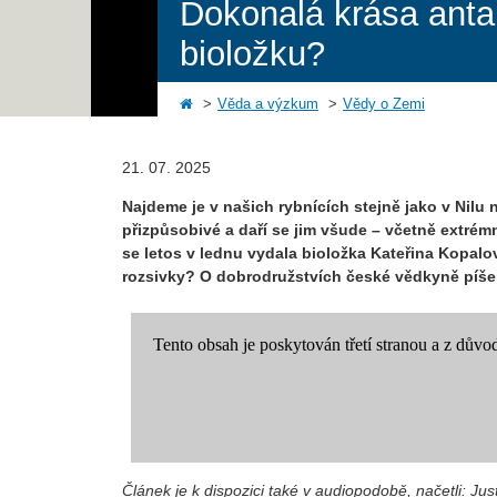
Dokonalá krása antar
bioložku?
Věda a výzkum
Vědy o Zemi
21. 07. 2025
Najdeme je v našich rybnících stejně jako v Nilu
přizpůsobivé a daří se jim všude – včetně extrémn
se letos v lednu vydala bioložka Kateřina Kopalov
rozsivky? O dobrodružstvích české vědkyně píše
Článek je k dispozici také v audiopodobě, načetli: Ju