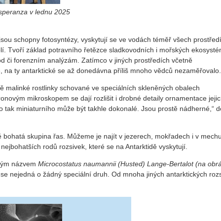
speranza v lednu 2025
sou schopny fotosyntézy, vyskytují se ve vodách téměř všech prostředí
olí. Tvoří základ potravního řetězce sladkovodních i mořských ekosyst
 vod či forenzním analýzám. Zatímco v jiných prostředích včetně
 na ty antarktické se až donedávna příliš mnoho vědců nezaměřovalo.
tně malinké rostlinky schované ve speciálních skleněných obalech
ronovým mikroskopem se dají rozlišit i drobné detaily ornamentace jeji
ěco tak miniaturního může být takhle dokonalé. Jsou prostě nádherné,“ 
 bohatá skupina řas. Můžeme je najít v jezerech, mokřadech i v mechu
jbohatších rodů rozsivek, které se na Antarktidě vyskytují.
ouhým názvem
Microcostatus naumannii (Husted) Lange-Bertalot (na obr
že se nejedná o žádný speciální druh. Od mnoha jiných antarktických rozs