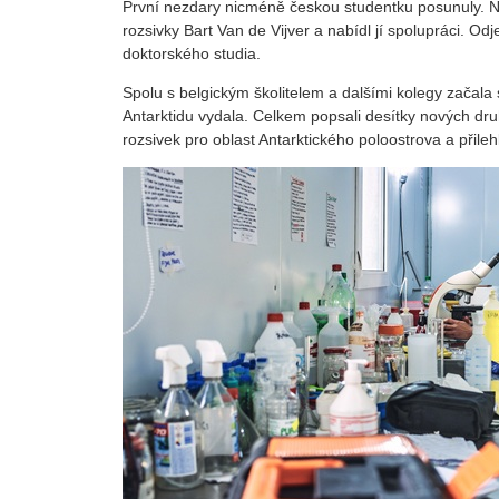
První nezdary nicméně českou studentku posunuly. Na 
rozsivky Bart Van de Vijver a nabídl jí spolupráci. Od
doktorského studia.
Spolu s belgickým školitelem a dalšími kolegy začal
Antarktidu vydala. Celkem popsali desítky nových dr
rozsivek pro oblast Antarktického poloostrova a přileh