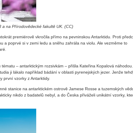
 a na Přírodovědecké fakultě UK. (CC)
tokrát premiérově vkročila přímo na pevninskou Antarktidu. Proti před
 a poprvé si v zemi ledu a sněhu zahrála na violu. Ale vezměme to
aré.
tématu – antarktickým rozsivkám – přišla Kateřina Kopalová náhodou.
dia ji lákalo například bádání v oblasti pyrenejských jezer. Jenže tehd
y první vzorky z Antarktidy.
kumné stanice na antarktickém ostrově Jamese Rosse a tuzemských věd
rakticky nikdo z badatelů nebyl, a do Česka přiváželi unikátní vzorky, kte