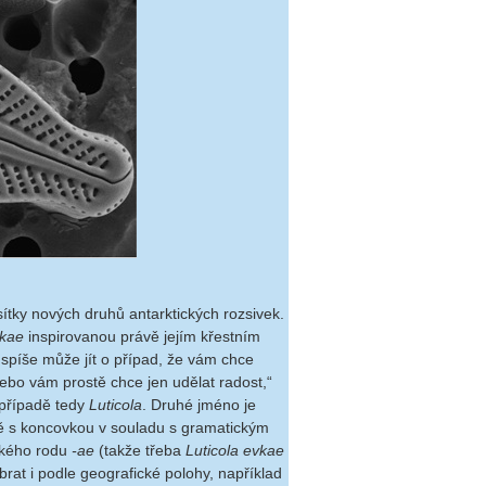
sítky nových druhů antarktických rozsivek.
tkae
inspirovanou právě jejím křestním
píše může jít o případ, že vám chce
ebo vám prostě chce jen udělat radost,“
 případě tedy
Luticola
. Druhé jméno je
mě s koncovkou v souladu s gramatickým
ského rodu
-ae
(takže třeba
Luticola evkae
rat i podle geografické polohy, například