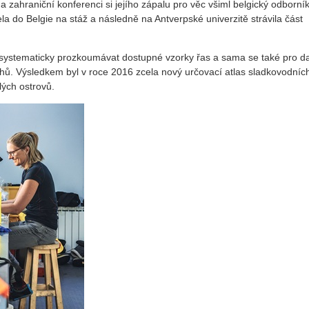
zahraniční konferenci si jejího zápalu pro věc všiml belgický odborní
jela do Belgie na stáž a následně na Antverpské univerzitě strávila část
a systematicky prozkoumávat dostupné vzorky řas a sama se také pro da
uhů. Výsledkem byl v roce 2016 zcela nový určovací atlas sladkovodníc
lých ostrovů.