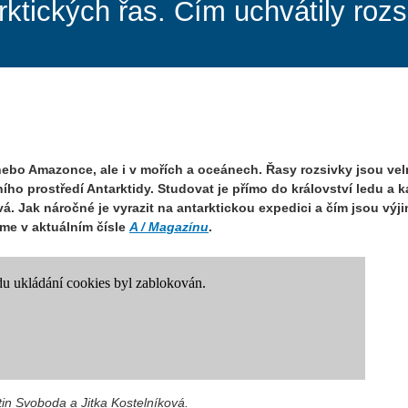
ktických řas. Čím uchvátily roz
 nebo Amazonce, ale i v mořích a oceánech. Řasy rozsivky jsou vel
ího prostředí Antarktidy. Studovat je přímo do království ledu a 
á. Jak náročné je vyrazit na antarktickou expedici a čím jsou výj
me v aktuálním čísle
A / Magazínu
.
stin Svoboda a Jitka Kostelníková.