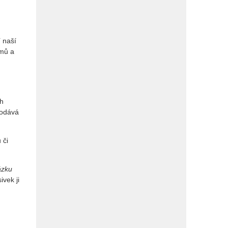
 naší
émů a
ch
dodává
 či
ázku
ivek ji