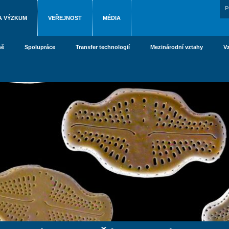
P
A VÝZKUM
VEŘEJNOST
MÉDIA
ně
Spolupráce
Transfer technologií
Mezinárodní vztahy
V