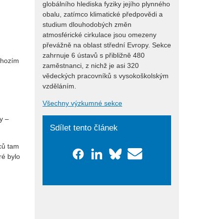
globálního hlediska fyziky jejího plynného
obalu, zatímco klimatické předpovědi a
studium dlouhodobých změn
atmosférické cirkulace jsou omezeny
převážně na oblast střední Evropy. Sekce
zahrnuje 6 ústavů s přibližně 480
chozím
zaměstnanci, z nichž je asi 320
vědeckých pracovníků s vysokoškolským
vzděláním.
Všechny výzkumné sekce
y –
Sdílet tento článek
ců tam
ré bylo