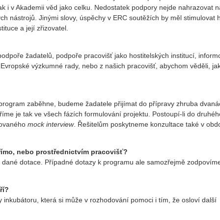
 tak i v Akademii věd jako celku. Nedostatek podpory nejde nahrazovat n
ných nástrojů. Jinými slovy, úspěchy v ERC soutěžích by měl stimulovat 
tuce a její zřizovatel.
 podpoře žadatelů, podpoře pracovišť jako hostitelských institucí, inform
Evropské výzkumné rady, nebo z našich pracovišť, abychom věděli, jak
 program zaběhne, budeme žadatele přijímat do přípravy zhruba dvaná
me je tak ve všech fázích formulování projektu. Postoupí-li do druhéh
izovaného
mock interview
. Řešitelům poskytneme konzultace také v obd
římo, nebo prostřednictvím pracovišť?
em dané dotace. Případné dotazy k programu ale samozřejmě zodpovíme
ří?
nkubátoru, která si může v rozhodování pomoci i tím, že osloví další