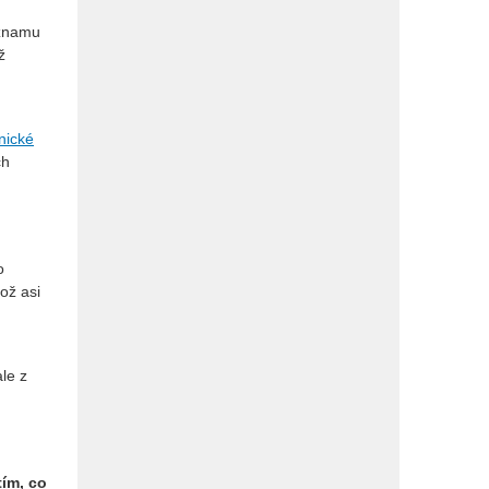
ýznamu
ž
nické
ch
o
ož asi
le z
tím, co