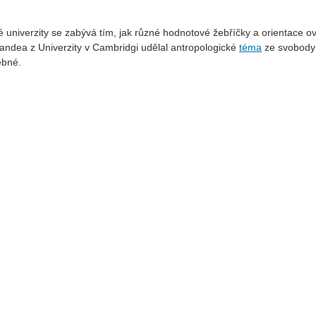
niverzity se zabývá tím, jak různé hodnotové žebříčky a orientace ovl
Candea z Univerzity v Cambridgi udělal antropologické
téma
ze svobody 
ebné.