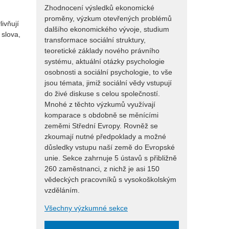
Zhodnocení výsledků ekonomické
proměny, výzkum otevřených problémů
ivňují
dalšího ekonomického vývoje, studium
slova,
transformace sociální struktury,
teoretické základy nového právního
systému, aktuální otázky psychologie
osobnosti a sociální psychologie, to vše
jsou témata, jimiž sociální vědy vstupují
do živé diskuse s celou společností.
Mnohé z těchto výzkumů využívají
komparace s obdobně se měnícími
zeměmi Střední Evropy. Rovněž se
zkoumají nutné předpoklady a možné
důsledky vstupu naší země do Evropské
unie. Sekce zahrnuje 5 ústavů s přibližně
260 zaměstnanci, z nichž je asi 150
vědeckých pracovníků s vysokoškolským
vzděláním.
Všechny výzkumné sekce