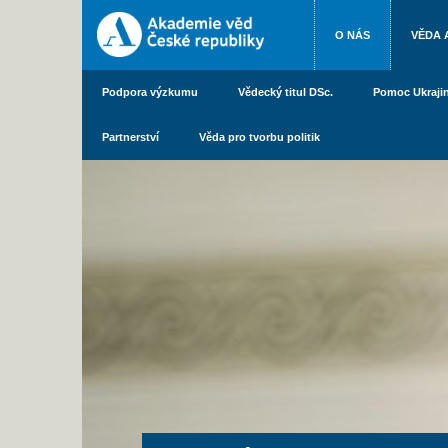
O NÁS
VĚDA 
Podpora výzkumu
Vědecký titul DSc.
Pomoc Ukraji
Partnerství
Věda pro tvorbu politik