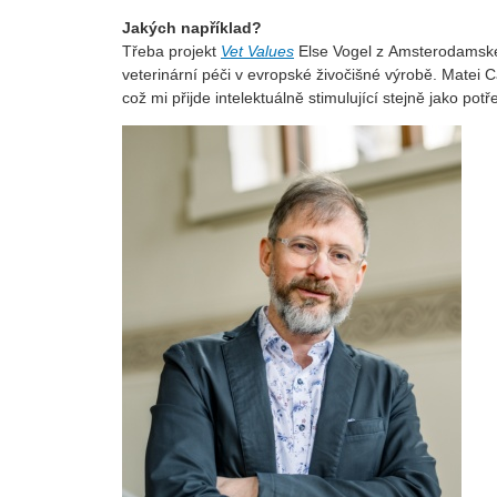
Jakých například?
Třeba projekt
Vet Values
Else Vogel z Amsterodamské u
veterinární péči v evropské živočišné výrobě. Matei 
což mi přijde intelektuálně stimulující stejně jako potř