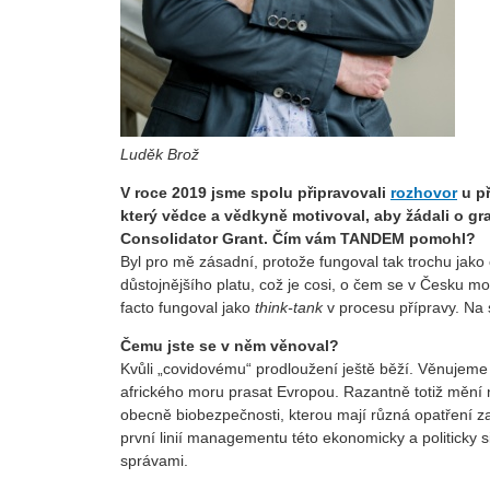
Luděk Brož
V roce 2019 jsme spolu připravovali
rozhovor
u př
který vědce a vědkyně motivoval, aby žádali o gr
Consolidator Grant. Čím vám TANDEM pomohl?
Byl pro mě zásadní, protože fungoval tak trochu jako 
důstojnějšího platu, což je cosi, o čem se v Česku moc
facto fungoval jako
think-tank
v procesu přípravy. Na 
Čemu jste se v něm věnoval?
Kvůli „covidovému“ prodloužení ještě běží. Věnujeme 
afrického moru prasat Evropou. Razantně totiž mění n
obecně biobezpečnosti, kterou mají různá opatření zar
první linií managementu této ekonomicky a politicky si
správami.