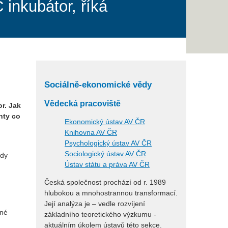
inkubátor, říká
Sociálně-ekonomické vědy
Vědecká pracoviště
r. Jak
nty co
Ekonomický ústav AV ČR
Knihovna AV ČR
Psychologický ústav AV ČR
Sociologický ústav AV ČR
ady
Ústav státu a práva AV ČR
Česká společnost prochází od r. 1989
hlubokou a mnohostrannou transformací.
Její analýza je – vedle rozvíjení
sné
základního teoretického výzkumu -
aktuálním úkolem ústavů této sekce.