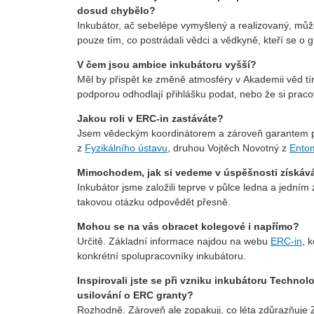
dosud chybělo?
Inkubátor, ač sebelépe vymyšlený a realizovaný, můž
pouze tím, co postrádali vědci a vědkyně, kteří se o g
V čem jsou ambice inkubátoru vyšší?
Měl by přispět ke změně atmosféry v Akademii věd tí
podporou odhodlají přihlášku podat, nebo že si praco
Jakou roli v ERC-in zastáváte?
Jsem vědeckým koordinátorem a zároveň garantem pro 
z
Fyzikálního ústavu
, druhou Vojtěch Novotný z
Entom
Mimochodem, jak si vedeme v úspěšnosti získáván
Inkubátor jsme založili teprve v půlce ledna a jední
takovou otázku odpovědět přesně.
Mohou se na vás obracet kolegové i napřímo?
Určitě. Základní informace najdou na webu
ERC-in
, 
konkrétní spolupracovníky inkubátoru.
Inspirovali jste se při vzniku inkubátoru Techno
usilování o ERC granty?
Rozhodně. Zároveň ale zopakuji, co léta zdůrazňuje