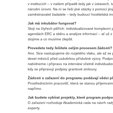
v institucích – v našem případě tedy jak v ústavech,
národní úrovni. Na ní se řeší jiné otázky s pomocí ji
zaměstnavatel žadatele – tedy budoucí hostitelská insti
Jak má inkubátor fungovat?
Stojí na čtyřech pilířích: individualizované komplexní
agendách ERC a sběru a analýze informací – ať už z 
stojíme a co musíme zlepšit.
Provedete tedy řešitele celým procesem žádosti?
Ano. Sice nastupujeme do rozjetého vlaku, ale až se
deset měsíců před uzávěrkou příslušné výzvy. Podpoří
nabídneme i přípravu na
interview
včetně individual
kdy se připravují podpisy grantové smlouvy.
Žádosti o zařazení do programu podávají vědci p
Prostřednictvím pracovišť, která se stanou příjemc
napřímo.
Jak budete vybírat projekty, které program podpo
O zařazení rozhoduje Akademická rada na návrh rady i
experty.