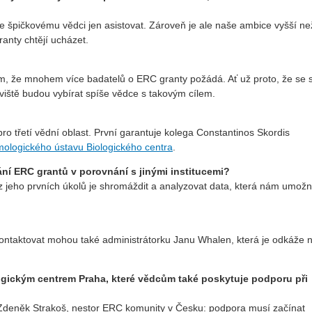
e špičkovému vědci jen asistovat. Zároveň je ale naše ambice vyšší ne
ranty chtějí ucházet.
m, že mnohem více badatelů o ERC granty požádá. Ať už proto, že se s
viště budou vybírat spíše vědce s takovým cílem.
třetí vědní oblast. První garantuje kolega Constantinos Skordis
ologického ústavu Biologického centra
.
í ERC grantů v porovnání s jinými institucemi?
m z jeho prvních úkolů je shromáždit a analyzovat data, která nám umožn
kontaktovat mohou také administrátorku Janu Whalen, která je odkáže 
logickým centrem Praha, které vědcům také poskytuje podporu při
 Zdeněk Strakoš, nestor ERC komunity v Česku: podpora musí začínat