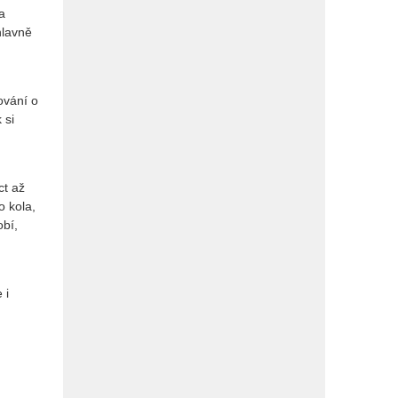
a
hlavně
ování o
 si
ct až
o kola,
obí,
 i