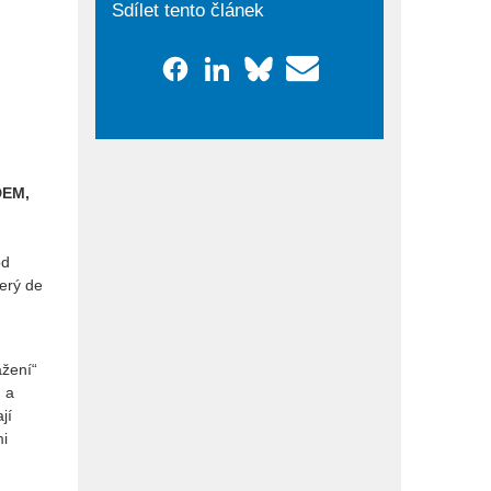
Sdílet tento článek
DEM,
od
terý de
ažení“
ů a
jí
mi