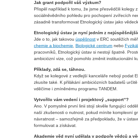
Jak grant podpořil váš výzkum?
Přispěl například k tomu, že jsme přesvědčili kolegy 
sociálněvědního pohledu pro pochopení zvířecích nemo
zásadně transformovat Etnologický ústav jako vědeck
Etnologický ústav je nyní jedním z nejúspěšnější
Jde o to, jak takovou
úspěšnost
v ERC soutěžích měří
chemie a biochemie
,
Biologické centrum
nebo
Fyziká
pracovníků, Etnologický ústav si nestojí špatně. Prost
ambiciózní vize, což pomohlo změnit institucionální ku
Příklady, zdá se, táhnou.
Když se kolegové z vedlejší kanceláře nebojí podat E
zkusíte také. K přilákání ambiciózních badatelů určitě
vděčíme i zmíněnému programu TANDEM.
Vytvořilo vám vedení i projektový „support“?
Ano. V pomyslné první linii stojí skvěle fungující od
naší zkušenosti o nutnost, pokud míníte komplexní g
návratnost – samozřejmě za předpokladu, že v ústavu 
formulovat a získávat.
Akademie věd nyní udělala v podpoře vědců a vědk