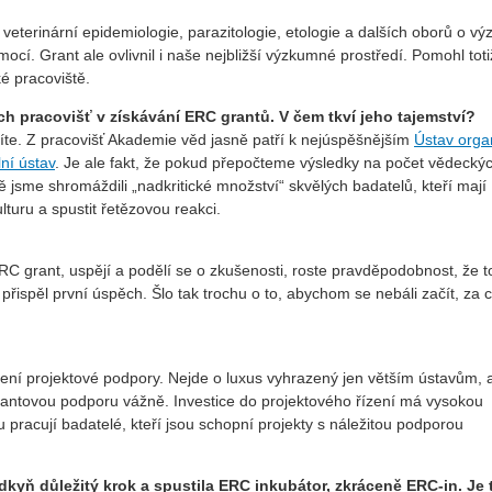
z veterinární epidemiologie, parazitologie, etologie a dalších oborů o v
cí. Grant ale ovlivnil i naše nejbližší výzkumné prostředí. Pomohl toti
é pracoviště.
ch pracovišť v získávání ERC grantů. V čem tkví jeho tajemství?
te. Z pracovišť Akademie věd jasně patří k nejúspěšnějším
Ústav orga
lní ústav
. Je ale fakt, že pokud přepočteme výsledky na počet vědecký
ě jsme shromáždili „nadkritické množství“ skvělých badatelů, kteří mají
lturu a spustit řetězovou reakci.
RC grant, uspějí a podělí se o zkušenosti, roste pravděpodobnost, že t
 přispěl první úspěch. Šlo tak trochu o to, abychom se nebáli začít, za c
dělení projektové podpory. Nejde o luxus vyhrazený jen větším ústavům, a
rantovou podporu vážně. Investice do projektového řízení má vysokou
pracují badatelé, kteří jsou schopní projekty s náležitou podporou
yň důležitý krok a spustila ERC inkubátor, zkráceně ERC-in. Je 