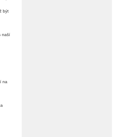
ž být
 naší
í na
na