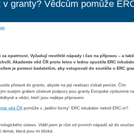
 v granty? Vědcům pomůže ERC 
ědy
 opatrnost. Vyžadují neotřelé nápady i čas na přípravu – a také
chvíli. Akademie věd ČR proto letos v lednu spustila ERC inkubáto
 cílem je pomoci badatelům, aby vstupovali do soutěže o ERC gra
síte přetavit do grantu, abyste na její realizaci získali peníze. Čím
slným svatým grálem účelové podpory jsou granty Evropské výzkumné r
vědkyně a vědci, kteří jsou nejlépe připraveni.
emie věd ČR
pomůže v „ladění formy“ ERC inkubátor neboli ERC-in?
Etnologického ústavu. Viděl jsem je růst od prvních nápadů až do souča
í témat, která jsou mi blízká.