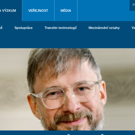
P
A VÝZKUM
VEŘEJNOST
MÉDIA
ně
Spolupráce
Transfer technologií
Mezinárodní vztahy
V