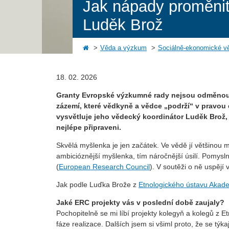
Jak nápady proměnit
Luděk Brož
Věda a výzkum
Sociálně-ekonomické v
18. 02. 2026
Granty Evropské výzkumné rady nejsou odměnou za
zázemí, které vědkyně a vědce „podrží“ v pravou 
vysvětluje jeho vědecký koordinátor Luděk Brož,
nejlépe připraveni.
Skvělá myšlenka je jen začátek. Ve vědě jí většinou mu
ambicióznější myšlenka, tím náročnější úsilí. Pomy
(
European Research Council
). V soutěži o ně uspějí 
Jak podle Luďka Brože z
Etnologického ústavu Akad
Jaké ERC projekty vás v poslední době zaujaly?
Pochopitelně se mi líbí projekty kolegyň a kolegů z 
fáze realizace. Dalších jsem si všiml proto, že se týkaj