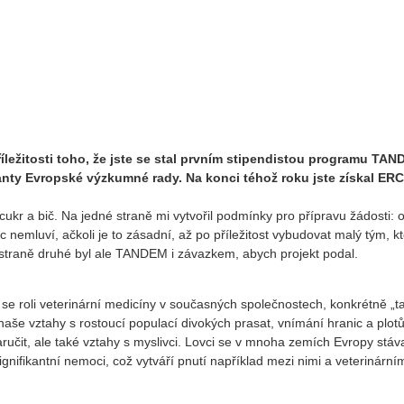
íležitosti toho, že jste se stal prvním stipendistou programu TAN
anty Evropské výzkumné rady. Na konci téhož roku jste získal ERC
cukr a bič. Na jedné straně mi vytvořil podmínky pro přípravu žádosti: 
 nemluví, ačkoli je to zásadní, až po příležitost vybudovat malý tým, k
straně druhé byl ale TANDEM i závazkem, abych projekt podal.
se roli veterinární medicíny v současných společnostech, konkrétně „t
aše vztahy s rostoucí populací divokých prasat, vnímání hranic a plot
učit, ale také vztahy s myslivci. Lovci se v mnoha zemích Evropy stáva
gnifikantní nemoci, což vytváří pnutí například mezi nimi a veterinární