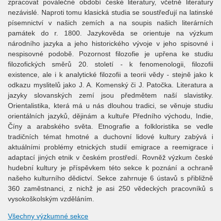
zpracovat poválečné období české literatury, včetně literatury
nezávislé. Naproti tomu klasická studia se soustřeďují na latinské
písemnictví v našich zemích a na soupis našich literárních
památek do r. 1800. Jazykověda se orientuje na výzkum
národního jazyka a jeho historického vývoje v jeho spisovné i
nespisovné podobě. Pozornost filozofie je upřena ke studiu
filozofických směrů 20. století - k fenomenologii, filozofii
existence, ale i k analytické filozofii a teorii vědy - stejně jako k
odkazu myslitelů jako J. A. Komenský či J. Patočka. Literatura a
jazyky slovanských zemí jsou předmětem naší slavistiky.
Orientalistika, která má u nás dlouhou tradici, se věnuje studiu
orientálních jazyků, dějinám a kultuře Předního východu, Indie,
Číny a arabského světa. Etnografie a folkloristika se vedle
tradičních témat hmotné a duchovní lidové kultury zabývá i
aktuálními problémy etnických studií emigrace a reemigrace i
adaptací jiných etnik v českém prostředí. Rovněž výzkum české
hudební kultury je příspěvkem této sekce k poznání a ochraně
našeho kulturního dědictví. Sekce zahrnuje 6 ústavů s přibližně
360 zaměstnanci, z nichž je asi 250 vědeckých pracovníků s
vysokoškolským vzděláním.
Všechny výzkumné sekce