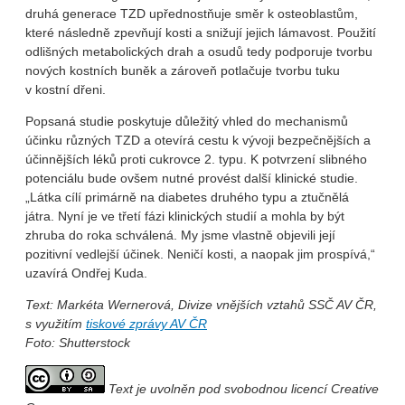
druhá generace TZD upřednostňuje směr k osteoblastům,
které následně zpevňují kosti a snižují jejich lámavost. Použití
odlišných metabolických drah a osudů tedy podporuje tvorbu
nových kostních buněk a zároveň potlačuje tvorbu tuku
v kostní dřeni.
Popsaná studie poskytuje důležitý vhled do mechanismů
účinku různých TZD a otevírá cestu k vývoji bezpečnějších a
účinnějších léků proti cukrovce 2. typu. K potvrzení slibného
potenciálu bude ovšem nutné provést další klinické studie.
„Látka cílí primárně na diabetes druhého typu a ztučnělá
játra. Nyní je ve třetí fázi klinických studií a mohla by být
zhruba do roka schválená. My jsme vlastně objevili její
pozitivní vedlejší účinek. Neničí kosti, a naopak jim prospívá,“
uzavírá Ondřej Kuda.
Text: Markéta Wernerová, Divize vnějších vztahů SSČ AV ČR,
s využitím
tiskové zprávy AV ČR
Foto: Shutterstock
Text je uvolněn pod svobodnou licencí Creative