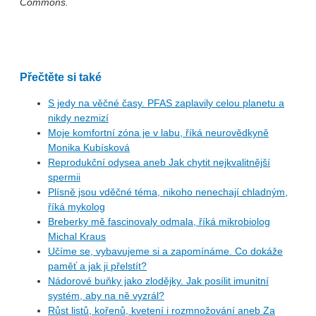
Commons.
Přečtěte si také
S jedy na věčné časy. PFAS zaplavily celou planetu a
nikdy nezmizí
Moje komfortní zóna je v labu, říká neurovědkyně
Monika Kubísková
Reprodukční odysea aneb Jak chytit nejkvalitnější
spermii
Plísně jsou vděčné téma, nikoho nenechají chladným,
říká mykolog
Breberky mě fascinovaly odmala, říká mikrobiolog
Michal Kraus
Učíme se, vybavujeme si a zapomínáme. Co dokáže
paměť a jak ji přelstít?
Nádorové buňky jako zlodějky. Jak posílit imunitní
systém, aby na ně vyzrál?
Růst listů, kořenů, kvetení i rozmnožování aneb Za