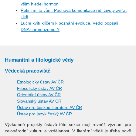
vším hledej hormon
Řekni mi to vůní. Pachová komunikace řídí životy zvířat
i lidí
Luční kvítí klíčem k poznání evoluce. Vědci popsali
DNA chromozomu Y
Humanitní a filologické vědy
Vědecká pracoviště
Etnologický ústav AV ČR
Filosofický ústav AV ČR
Orientální ústav AV ČR
Slovanský ústav AV ČR
Ústav pro českou literaturu AV ČR
Ústav pro jazyk český AV ČR
Výzkumné projekty ústavů této sekce mají rovněž význam pro
celonárodní kulturu a vzdělanost. V literární vědě je třeba nově