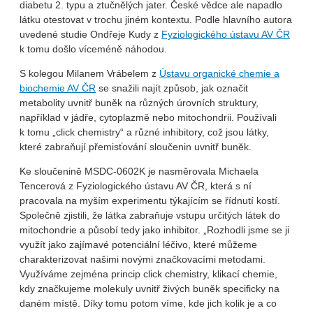
diabetu 2. typu a ztučnělých jater. České vědce ale napadlo
látku otestovat v trochu jiném kontextu. Podle hlavního autora
uvedené studie Ondřeje Kudy z
Fyziologického ústavu AV ČR
k tomu došlo víceméně náhodou.
S kolegou Milanem Vrábelem z
Ústavu organické chemie a
biochemie AV ČR
se snažili najít způsob, jak označit
metabolity uvnitř buněk na různých úrovních struktury,
například v jádře, cytoplazmě nebo mitochondrii. Používali
k tomu „click chemistry“ a různé inhibitory, což jsou látky,
které zabraňují přemisťování sloučenin uvnitř buněk.
Ke sloučenině MSDC-0602K je nasměrovala Michaela
Tencerová z Fyziologického ústavu AV ČR, která s ní
pracovala na myším experimentu týkajícím se řídnutí kostí.
Společně zjistili, že látka zabraňuje vstupu určitých látek do
mitochondrie a působí tedy jako inhibitor. „Rozhodli jsme se ji
využít jako zajímavé potenciální léčivo, které můžeme
charakterizovat našimi novými značkovacími metodami.
Využíváme zejména princip click chemistry, klikací chemie,
kdy značkujeme molekuly uvnitř živých buněk specificky na
daném místě. Díky tomu potom víme, kde jich kolik je a co