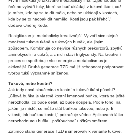
První molekula je takzvaně metabolicky líná. „Zjednodušeně
řečeno vytváří tuky, které se buď ukládají v tukové tkáni, což
je místo, kde by se to dít mělo, nebo se ukládají v kostech,
kde by se to naopak dít nemělo. Kosti jsou pak křehčí,“
dodává Ondřej Kuda.
Rosiglitazon je metabolicky kreativnější. Vytvoří sice stejné
množství tukové tkáně a tukových buněk, ale jiným
způsobem. Kombinuje co nejvíce různých prekurzorů, zbytků
aminokyselin a cukrů, a z nich staví triglyceridy. Na kreativní
proces se spotřebuje více energie a metabolismus je
aktivnější. Druhá generace TZD má již schopnost podporovat
tvorbu tuků významně sníženou.
Tuková, nebo kostní?
Jak tedy nová sloučenina v kostní a tukové tkáni působí?
„Cílová buňka je vlastně kostní kmenová buňka, která se ještě
nerozhodla, co bude dělat, až bude dospělá. Podle toho, na
jakém je místě, se může stát buňkou tukovou, nebo je-li
v kosti, tak buňkou kostní,“ pokračuje vědec. Aplikovaná látka
nerozhodnutou buňku „pošťouchne“ určitým směrem.
Zatímco starší generace TZD ji směřovaly k variantě tukové,