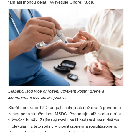
tam asi mohou dělat,“ vysvětluje Ondřej Kuda.
Diabetici jsou více ohroženi úbytkem kostní dřeně a
zlomeninami než zdraví jedinci.
Starší generace TZD fungují zcela jinak než druhá generace
zastoupená sloučeninou MSDC. Podporují totiž tvorbu a růst
tukových buněk. Zajímavý rozdíl našli badatelé mezi dvěma
molekulami z této rodiny – pioglitazonem a rosiglitazonem.