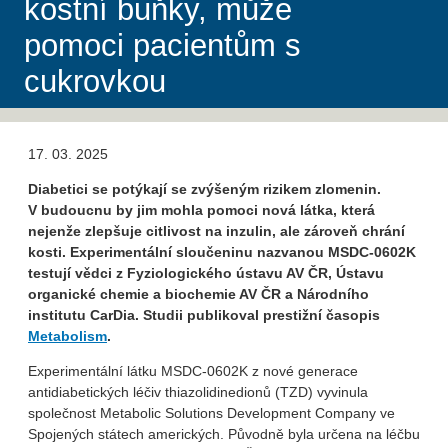
kostní buňky, může
pomoci pacientům s
cukrovkou
17. 03. 2025
Diabetici se potýkají se zvýšeným rizikem zlomenin.
V budoucnu by jim mohla pomoci nová látka, která
nejenže zlepšuje citlivost na inzulin, ale zároveň chrání
kosti. Experimentální sloučeninu nazvanou MSDC-0602K
testují vědci z Fyziologického ústavu AV ČR, Ústavu
organické chemie a biochemie AV ČR a Národního
institutu CarDia. Studii publikoval prestižní časopis
Metabolism
.
Experimentální látku MSDC-0602K z nové generace
antidiabetických léčiv thiazolidinedionů (TZD) vyvinula
společnost Metabolic Solutions Development Company ve
Spojených státech amerických. Původně byla určena na léčbu