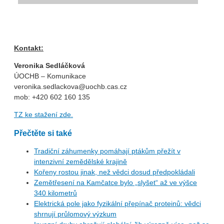
Kontakt:
Veronika Sedláčková
ÚOCHB – Komunikace
veronika.sedlackova@uochb.cas.cz
mob: +420 602 160 135
TZ ke stažení zde.
Přečtěte si také
Tradiční záhumenky pomáhají ptákům přežít v
intenzivní zemědělské krajině
Kořeny rostou jinak, než vědci dosud předpokládali
Zemětřesení na Kamčatce bylo „slyšet“ až ve výšce
340 kilometrů
Elektrická pole jako fyzikální přepínač proteinů: vědci
shrnují průlomový výzkum