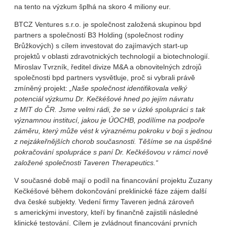
na tento na výzkum šplhá na skoro 4 miliony eur.
BTCZ Ventures s.r.o. je společnost založená skupinou bpd
partners a společností B3 Holding (společnost rodiny
Brůžkových) s cílem investovat do zajímavých start-up
projektů v oblasti zdravotnických technologií a biotechnologií.
Miroslav Tvrzník, ředitel divize M&A a obnovitelných zdrojů
společnosti bpd partners vysvětluje, proč si vybrali právě
zmíněný projekt:
„Naše společnost identifikovala velký
potenciál výzkumu Dr. Kečkéšové hned po jejím návratu
z MIT do ČR. Jsme velmi rádi, že se v úzké spolupráci s tak
významnou institucí, jakou je ÚOCHB, podílíme na podpoře
záměru, který může vést k výraznému pokroku v boji s jednou
z nejzákeřnějších chorob současnosti. Těšíme se na úspěšné
pokračování spolupráce s paní Dr. Kečkéšovou v rámci nově
založené společnosti Taveren Therapeutics.“
V současné době mají o podíl na financování projektu Zuzany
Kečkéšové během dokončování preklinické fáze zájem další
dva české subjekty. Vedení firmy Taveren jedná zároveň
s americkými investory, kteří by finančně zajistili následné
klinické testování. Cílem je zvládnout financování prvních