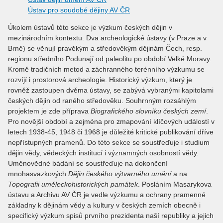
Ústav pro soudobé dějiny AV ČR
Úkolem ústavů této sekce je výzkum českých dějin v
mezinárodním kontextu. Dva archeologické ústavy (v Praze a v
Brně) se věnují pravěkým a středověkým dějinám Čech, resp.
regionu středního Podunají od paleolitu po období Velké Moravy.
Kromě tradičních metod a záchranného terénního výzkumu se
rozvíjí i prostorová archeologie. Historický výzkum, který je
rovněž zastoupen dvěma ústavy, se zabývá vybranými kapitolami
českých dějin od raného středověku. Souhrnným rozsáhlým
projektem je zde příprava
Biografického slovníku českých zemí
.
Pro novější období a zejména pro zmapování klíčových událostí v
letech 1938-45, 1948 či 1968 je důležité kritické publikování dříve
nepřístupných pramenů. Do této sekce se soustřeďuje i studium
dějin vědy, vědeckých institucí i významných osobností vědy.
Uměnovědné bádání se soustřeďuje na dokončení
mnohasvazkových
Dějin českého výtvarného umění
a na
Topografii uměleckohistorických památek
. Posláním Masarykova
ústavu a Archivu AV ČR je vedle výzkumu a ochrany pramenné
základny k dějinám vědy a kultury v českých zemích obecně i
specifický výzkum spisů prvního prezidenta naší republiky a jejich