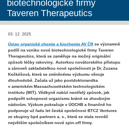
biotechnologické firmy
Taveren Therapeutics
03. 12. 2025
Ústav organické chemie a biochemie AV ČR
se významně
podílí na vzniku nové biotechnologické firmy Taveren
Therapeutics, která se zaměřuje na možný originální
způsob léčby rakoviny. Autorkou novátorského přístupu
a zároveň zakladatelkou nové společnosti je Dr. Zuzana
Kečkéšová, která se zmíněnému výzkumu věnuje
dlouhodobě. Začala už jako postdoktorandka
v americkém Massachusettském technologickém
institutu (MIT). Vědkyně nabízí neotřelý způsob, jak
podpořit schopnost organismu bránit se zhoubným
nádorům. Výzkum pokračuje v ÚOCHB a finančně ho
podporuje už řadu let česká společnost BTCZ Ventures
ze skupiny bpd partners a. s., která se stala rovněž
největším společníkem nové spin-off firmy.