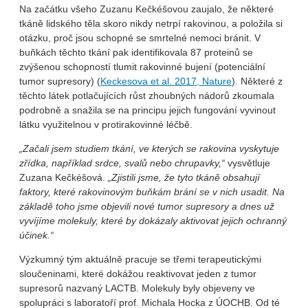
Na začátku všeho Zuzanu Kečkéšovou zaujalo, že některé
tkáně lidského těla skoro nikdy netrpí rakovinou, a položila si
otázku, proč jsou schopné se smrtelné nemoci bránit. V
buňkách těchto tkání pak identifikovala 87 proteinů se
zvýšenou schopností tlumit rakovinné bujení (potenciální
tumor supresory) (
Keckesova et al. 2017, Nature
). Některé z
těchto látek potlačujících růst zhoubných nádorů zkoumala
podrobně a snažila se na principu jejich fungování vyvinout
látku využitelnou v protirakovinné léčbě.
„Začali jsem studiem tkání, ve kterých se rakovina vyskytuje
zřídka, například srdce, svalů nebo chrupavky,“
vysvětluje
Zuzana Kečkéšová.
„Zjistili jsme, že tyto tkáně obsahují
faktory, které rakovinovým buňkám brání se v nich usadit. Na
základě toho jsme objevili nové tumor supresory a dnes už
vyvíjíme molekuly, které by dokázaly aktivovat jejich ochranný
účinek.“
Výzkumný tým aktuálně pracuje se třemi terapeutickými
sloučeninami, které dokážou reaktivovat jeden z tumor
supresorů nazvaný LACTB. Molekuly byly objeveny ve
spolupráci s laboratoří prof. Michala Hocka z ÚOCHB. Od té