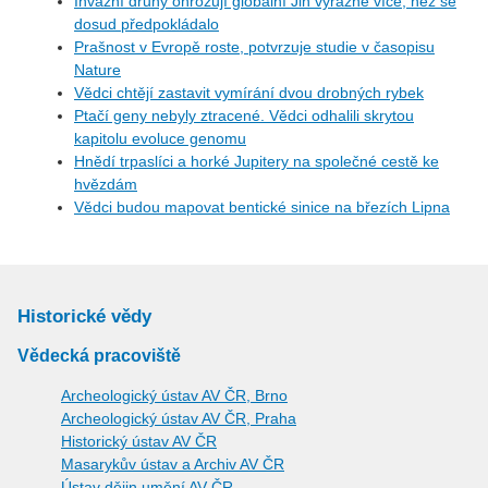
Invazní druhy ohrožují globální Jih výrazně více, než se
dosud předpokládalo
Prašnost v Evropě roste, potvrzuje studie v časopisu
Nature
Vědci chtějí zastavit vymírání dvou drobných rybek
Ptačí geny nebyly ztracené. Vědci odhalili skrytou
kapitolu evoluce genomu
Hnědí trpaslíci a horké Jupitery na společné cestě ke
hvězdám
Vědci budou mapovat bentické sinice na březích Lipna
Historické vědy
Vědecká pracoviště
Archeologický ústav AV ČR, Brno
Archeologický ústav AV ČR, Praha
Historický ústav AV ČR
Masarykův ústav a Archiv AV ČR
Ústav dějin umění AV ČR