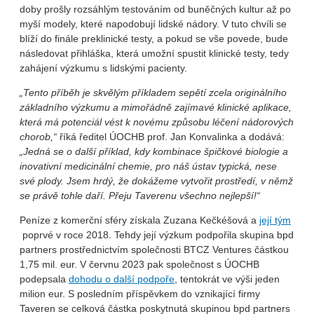
doby prošly rozsáhlým testováním od buněčných kultur až po
myší modely, které napodobují lidské nádory. V tuto chvíli se
blíží do finále preklinické testy, a pokud se vše povede, bude
následovat přihláška, která umožní spustit klinické testy, tedy
zahájení výzkumu s lidskými pacienty.
„Tento příběh je skvělým příkladem sepětí zcela originálního
základního výzkumu a mimořádně zajímavé klinické aplikace,
která má potenciál vést k novému způsobu léčení nádorových
chorob,“
říká ředitel ÚOCHB prof. Jan Konvalinka a dodává:
„Jedná se o další příklad, kdy kombinace špičkové biologie a
inovativní medicinální chemie, pro náš ústav typická, nese
své plody. Jsem hrdý, že dokážeme vytvořit prostředí, v němž
se právě tohle daří. Přeju Taverenu všechno nejlepší!“
Peníze z komerční sféry získala Zuzana Kečkéšová a
její tým
poprvé v roce 2018. Tehdy její výzkum podpořila skupina bpd
partners prostřednictvím společnosti BTCZ Ventures částkou
1,75 mil. eur. V červnu 2023 pak společnost s ÚOCHB
podepsala
dohodu o další podpoře
, tentokrát ve výši jeden
milion eur. S posledním příspěvkem do vznikající firmy
Taveren se celková částka poskytnutá skupinou bpd partners