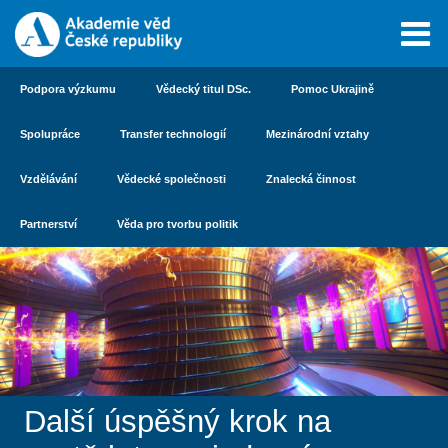
Podpora výzkumu
Vědecký titul DSc.
Pomoc Ukrajině
Spolupráce
Transfer technologií
Mezinárodní vztahy
Vzdělávání
Vědecké společnosti
Znalecká činnost
Partnerství
Věda pro tvorbu politik
Další úspěšný krok na