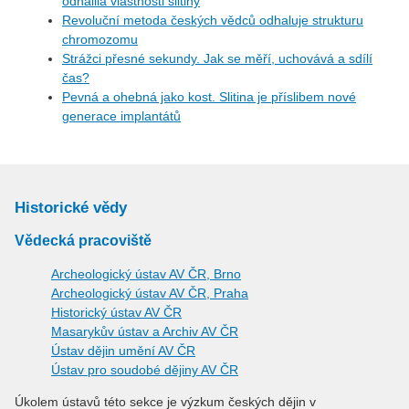
odhalila vlastnosti slitiny
Revoluční metoda českých vědců odhaluje strukturu
chromozomu
Strážci přesné sekundy. Jak se měří, uchovává a sdílí
čas?
Pevná a ohebná jako kost. Slitina je příslibem nové
generace implantátů
Historické vědy
Vědecká pracoviště
Archeologický ústav AV ČR, Brno
Archeologický ústav AV ČR, Praha
Historický ústav AV ČR
Masarykův ústav a Archiv AV ČR
Ústav dějin umění AV ČR
Ústav pro soudobé dějiny AV ČR
Úkolem ústavů této sekce je výzkum českých dějin v