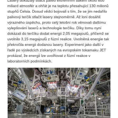
Lasery dokázaly stlačit palivo extrémním tlakem okolo 600
miliard atmosfér a ohřát je na teplotu přesahující 130 milionů
stupňů Celsia. Dosud vědci bojovali s tím, že se jim nedařilo
palivový terčík stlačit lasery stejnoměrně. Až loni dosáhli
výrazného úspěchu, proto celý letošní rok věnovali dalšímu
vylepšování laserů a technologie terčíku. Díky tomu nyní
dokázali do terčíku dodat energii 2,05 megajoulů, přičemž se
uvolnilo 3,15 megajoulů z fúzní reakce. Uvolněná energie tak
překročila energii dodanou lasery. Experiment jako další v
řadě po výsledcích získaných na evropském tokamaku JET
prokázal, že energii lze uvolňovat z fúzní reakce v
laboratorních podmínkách.