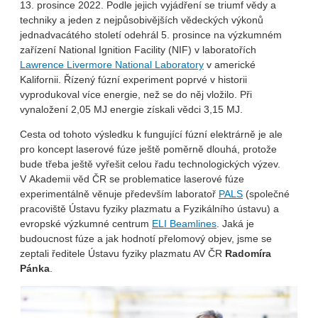
13. prosince 2022. Podle jejich vyjádření se triumf vědy a
techniky a jeden z nejpůsobivějších vědeckých výkonů
jednadvacátého století odehrál 5. prosince na výzkumném
zařízení National Ignition Facility (NIF) v laboratořích
Lawrence Livermore National Laboratory
v americké
Kalifornii. Řízený fúzní experiment poprvé v historii
vyprodukoval více energie, než se do něj vložilo. Při
vynaložení 2,05 MJ energie získali vědci 3,15 MJ.
Cesta od tohoto výsledku k fungující fúzní elektrárně je ale
pro koncept laserové fúze ještě poměrně dlouhá, protože
bude třeba ještě vyřešit celou řadu technologických výzev.
V Akademii věd ČR se problematice laserové fúze
experimentálně věnuje především laboratoř
PALS
(společné
pracoviště Ústavu fyziky plazmatu a Fyzikálního ústavu) a
evropské výzkumné centrum
ELI Beamlines
. Jaká je
budoucnost fúze a jak hodnotí přelomový objev, jsme se
zeptali ředitele Ústavu fyziky plazmatu AV ČR
Radomíra
Pánka
.