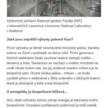
Výzkumné zařízení National Ignition Facility (NIF)
v laboratořích Lawrence Livermore National Laboratory
v Kalifornii
Jaké jsou největší výhody jaderné fúze?
První výhodou je téměř neomezené množství paliva, kterého
máme na Zemi v podstatě na tisíce roků. První generace
fúzních elektráren bude využívat reakce izotopů vodíku –
deuteria a tritia. Deuterium se nachází v malém množství ve
vodě všude kolem nás, lze jej relativně snadno získat a je to
bezpečný plyn. Druhá složka paliva – tritium – se bude
vyrábět přímo v elektrárně z lithia známého z běžných baterií,
které je dostupné a také zcela bezpečné.
U energetiky je bezpečnost klíčová…
Ano, další výhodou tohoto zdroje energie je takzvaná vnitřní
bezpečnost. Dosažení potřebných podmínek je totiž natolik