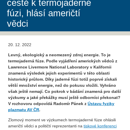
cestě k termojaderné
fúzi, hlásí američtí
vědci
20. 12. 2022
Levný, ekologický a neomezený zdroj energie. To je
termojaderná fúze. Podle vyjádření amerických vědců z
Lawrence Livermore National Laboratory v Kalifornii
znamená výsledek jejich experimentů v této oblasti
historický průlom. Díky jaderné fúzi totiž poprvé získali
větší množství energie, než do pokusu vložili. Vyhráno
však ještě nemají. Co pokrok v bádání znamená pro další
výzkumy a jaké překážky musí ještě odborníci překonat?
V rozhovoru odpovídá Radomír Pánek z
Ústavu fyziky
plazmatu AV ČR
.
Zlomový moment ve výzkumech termojaderné fúze ohlásili
američtí vědci a političtí reprezentanti na
tiskové konferenci