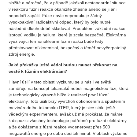
složité a náročné, že v případě jakékoli nestandardní situace
v reaktoru fúzní reakce okamžitě zhasne anebo se ji ani
nepodaří zapálit. Fúze navíc neprodukuje žádný
vysokoaktivní radioaktivní odpad, který by bylo nutné
následně dlouhodobě skladovat. Produktem základní reakce
izotopů vodíku je helium, které je zcela bezpečné. Elektrárna
využívající termonukleární fúzní reakci bude tedy
představovat nízkoemisní, bezpečný a téměř nevyčerpatelný
zdroj energie.
Jaké překážky ještě vědci budou muset překonat na
cestě k fúzním elektrárnám?
Hlavní úsilí v této oblasti výzkumu se u nás i ve světě
zaměřuje na koncept tokamaků neboli magnetickou fúzi, která
je technologicky výrazně blíže k realizaci první fúzní
elektrárny. Toto úsilí brzy vyvrcholí dokončením a spuštěním
mezinárodního tokamaku ITER, který je sice stále ještě
vědeckým experimentem, avšak už má prokázat, že máme
k dispozici všechny technologie potřebné pro fúzní elektrárny
a že dokážeme z fúzní reakce vygenerovat přes 500
megawattů energie po dobu desítek minut. V oblasti výzkumu