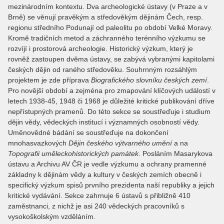
mezinárodním kontextu. Dva archeologické ústavy (v Praze a v
Brně) se věnují pravěkým a středověkým dějinám Čech, resp.
regionu středního Podunají od paleolitu po období Velké Moravy.
Kromě tradičních metod a záchranného terénního výzkumu se
rozvíjí i prostorová archeologie. Historický výzkum, který je
rovněž zastoupen dvěma ústavy, se zabývá vybranými kapitolami
českých dějin od raného středověku. Souhrnným rozsáhlým
projektem je zde příprava
Biografického slovníku českých zemí
.
Pro novější období a zejména pro zmapování klíčových událostí v
letech 1938-45, 1948 či 1968 je důležité kritické publikování dříve
nepřístupných pramenů. Do této sekce se soustřeďuje i studium
dějin vědy, vědeckých institucí i významných osobností vědy.
Uměnovědné bádání se soustřeďuje na dokončení
mnohasvazkových
Dějin českého výtvarného umění
a na
Topografii uměleckohistorických památek
. Posláním Masarykova
ústavu a Archivu AV ČR je vedle výzkumu a ochrany pramenné
základny k dějinám vědy a kultury v českých zemích obecně i
specifický výzkum spisů prvního prezidenta naší republiky a jejich
kritické vydávání. Sekce zahrnuje 6 ústavů s přibližně 410
zaměstnanci, z nichž je asi 240 vědeckých pracovníků s
vysokoškolským vzděláním.