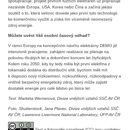
spolupracuje, projekt prvních fúzních elektráren už připravuje
nezávisle Evropa, USA, Korea nebo Čína a začíná jakási
soutěž o to, která velmoc dovede jako první tuto technologii
ke komerčnímu využití a získá tím víceméně neomezený
zdroj energie.
Můžete uvést Váš osobní časový odhad?
V rámci Evropy na koncepčním návrhu elektrárny DEMO již
intenzivně pracujeme, zahájení realizace se plánuje na
polovinu třicátých let a dokončení koncem let čtyřicátých.
Kolem roku 2050, kdy by tedy měla být první elektřina z
tokamaků dodána do distribuční sítě, bychom měli mít
k dispozici nový nízkoemisní, nízkouhlíkový, nízkoodpadový a
vnitřně bezpečný energetický zdroj, který může zajistit
dostatek energie pro celé lidstvo po tisíce let.
Text: Markéta Wernerová, Divize vnějších vztahů SSČ AV ČR
Foto: Shutterstock; Jana Plavec, Divize vnějších vztahů SSČ
AV ČR; Lawrence Livermore National Laboratory; ÚFP AV ČR
Text a fotografie označené (CC) jsou uvolněny