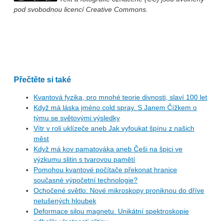
pod svobodnou licencí Creative Commons.
Přečtěte si také
Kvantová fyzika, pro mnohé teorie divnosti, slaví 100 let
Když má láska jméno cold spray. S Janem Čížkem o
týmu se světovými výsledky
Vítr v roli uklízeče aneb Jak vyfoukat špínu z našich
měst
Když má kov pamatováka aneb Češi na špici ve
výzkumu slitin s tvarovou pamětí
Pomohou kvantové počítače překonat hranice
současné výpočetní technologie?
Ochočené světlo: Nové mikroskopy proniknou do dříve
netušených hloubek
Deformace silou magnetu. Unikátní spektroskopie