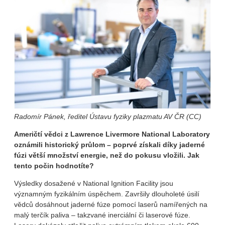
Radomír Pánek, ředitel Ústavu fyziky plazmatu AV ČR (CC)
Američtí vědci z Lawrence Livermore National Laboratory
oznámili historický průlom – poprvé získali díky jaderné
fúzi větší množství energie, než do pokusu vložili. Jak
tento počin hodnotíte?
Výsledky dosažené v National Ignition Facility jsou
významným fyzikálním úspěchem. Završily dlouholeté úsilí
vědců dosáhnout jaderné fúze pomocí laserů namířených na
malý terčík paliva – takzvané inerciální či laserové fúze.