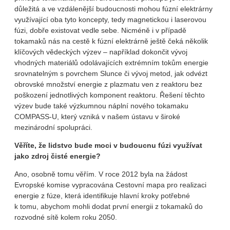
důležitá a ve vzdálenější budoucnosti mohou fúzní elektrárny
využívající oba tyto koncepty, tedy magnetickou i laserovou
fúzi, dobře existovat vedle sebe. Nicméně i v případě
tokamaků nás na cestě k fúzní elektrárně ještě čeká několik
klíčových vědeckých výzev – například dokončit vývoj
vhodných materiálů odolávajících extrémním tokům energie
srovnatelným s povrchem Slunce či vývoj metod, jak odvézt
obrovské množství energie z plazmatu ven z reaktoru bez
poškození jednotlivých komponent reaktoru. Řešení těchto
výzev bude také výzkumnou náplní nového tokamaku
COMPASS-U, který vzniká v našem ústavu v široké
mezinárodní spolupráci.
Věříte, že lidstvo bude moci v budoucnu fúzi využívat
jako zdroj čisté energie?
Ano, osobně tomu věřím. V roce 2012 byla na žádost
Evropské komise vypracována Cestovní mapa pro realizaci
energie z fúze, která identifikuje hlavní kroky potřebné
k tomu, abychom mohli dodat první energii z tokamaků do
rozvodné sítě kolem roku 2050.