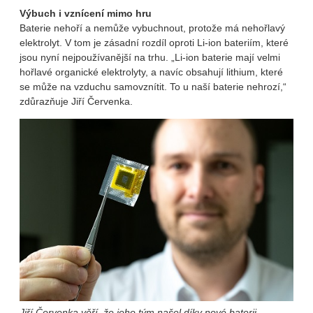
Výbuch i vznícení mimo hru
Baterie nehoří a nemůže vybuchnout, protože má nehořlavý
elektrolyt. V tom je zásadní rozdíl oproti Li-ion bateriím, které
jsou nyní nejpoužívanější na trhu. „Li-ion baterie mají velmi
hořlavé organické elektrolyty, a navíc obsahují lithium, které
se může na vzduchu samovznítit. To u naší baterie nehrozí,“
zdůrazňuje Jiří Červenka.
Jiří Červenka věří, že jeho tým našel díky nové baterii