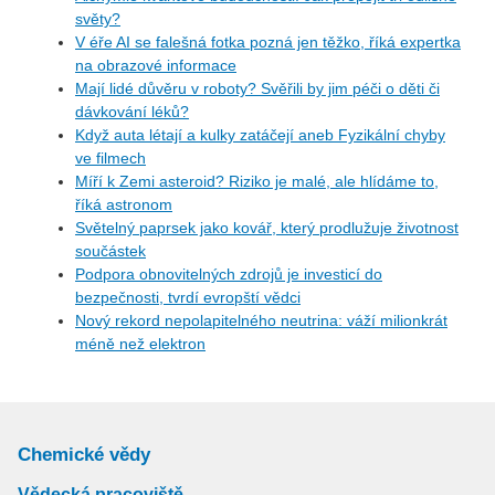
světy?
V éře AI se falešná fotka pozná jen těžko, říká expertka
na obrazové informace
Mají lidé důvěru v roboty? Svěřili by jim péči o děti či
dávkování léků?
Když auta létají a kulky zatáčejí aneb Fyzikální chyby
ve filmech
Míří k Zemi asteroid? Riziko je malé, ale hlídáme to,
říká astronom
Světelný paprsek jako kovář, který prodlužuje životnost
součástek
Podpora obnovitelných zdrojů je investicí do
bezpečnosti, tvrdí evropští vědci
Nový rekord nepolapitelného neutrina: váží milionkrát
méně než elektron
Chemické vědy
Vědecká pracoviště