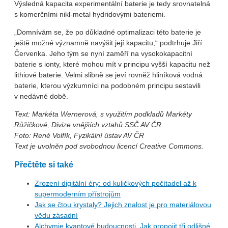
Výsledná kapacita experimentální baterie je tedy srovnatelná
s komerčními nikl-metal hydridovými bateriemi.
„Domnívám se, že po důkladné optimalizaci této baterie je
ještě možné významně navýšit její kapacitu,“ podtrhuje Jiří
Červenka. Jeho tým se nyní zaměří na vysokokapacitní
baterie s ionty, které mohou mít v principu vyšší kapacitu než
lithiové baterie. Velmi slibně se jeví rovněž hliníková vodná
baterie, kterou výzkumníci na podobném principu sestavili
v nedávné době.
Text: Markéta Wernerová, s využitím podkladů Markéty
Růžičkové, Divize vnějších vztahů SSČ AV ČR
Foto: René Volfík, Fyzikální ústav AV ČR
Text je uvolněn pod svobodnou licencí Creative Commons.
Přečtěte si také
Zrození digitální éry: od kuličkových počítadel až k
supermoderním přístrojům
Jak se čtou krystaly? Jejich znalost je pro materiálovou
vědu zásadní
Alchymie kvantové budoucnosti. Jak propojit tři odlišné