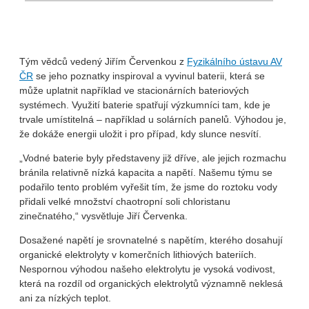
Tým vědců vedený Jiřím Červenkou z
Fyzikálního ústavu AV
ČR
se jeho poznatky inspiroval a vyvinul baterii, která se
může uplatnit například ve stacionárních bateriových
systémech. Využití baterie spatřují výzkumníci tam, kde je
trvale umístitelná – například u solárních panelů. Výhodou je,
že dokáže energii uložit i pro případ, kdy slunce nesvítí.
„Vodné baterie byly představeny již dříve, ale jejich rozmachu
bránila relativně nízká kapacita a napětí. Našemu týmu se
podařilo tento problém vyřešit tím, že jsme do roztoku vody
přidali velké množství chaotropní soli chloristanu
zinečnatého,“ vysvětluje Jiří Červenka.
Dosažené napětí je srovnatelné s napětím, kterého dosahují
organické elektrolyty v komerčních lithiových bateriích.
Nespornou výhodou našeho elektrolytu je vysoká vodivost,
která na rozdíl od organických elektrolytů významně neklesá
ani za nízkých teplot.