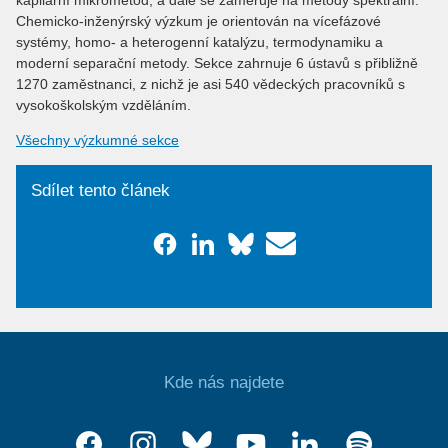
kapilární mikrometod, a dále se zaměřuje na metody spektrální.
Chemicko-inženýrský výzkum je orientován na vícefázové
systémy, homo- a heterogenní katalýzu, termodynamiku a
moderní separační metody. Sekce zahrnuje 6 ústavů s přibližně
1270 zaměstnanci, z nichž je asi 540 vědeckých pracovníků s
vysokoškolským vzděláním.
Všechny výzkumné sekce
Sdílet tento článek
Kde nás najdete