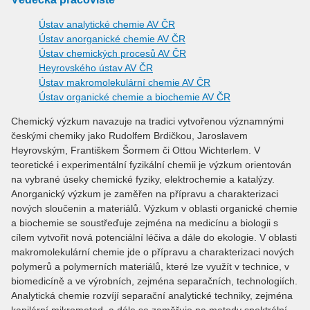
Ústav analytické chemie AV ČR
Ústav anorganické chemie AV ČR
Ústav chemických procesů AV ČR
Heyrovského ústav AV ČR
Ústav makromolekulární chemie AV ČR
Ústav organické chemie a biochemie AV ČR
Chemický výzkum navazuje na tradici vytvořenou významnými
českými chemiky jako Rudolfem Brdičkou, Jaroslavem
Heyrovským, Františkem Šormem či Ottou Wichterlem. V
teoretické i experimentální fyzikální chemii je výzkum orientován
na vybrané úseky chemické fyziky, elektrochemie a katalýzy.
Anorganický výzkum je zaměřen na přípravu a charakterizaci
nových sloučenin a materiálů. Výzkum v oblasti organické chemie
a biochemie se soustřeďuje zejména na medicínu a biologii s
cílem vytvořit nová potenciální léčiva a dále do ekologie. V oblasti
makromolekulární chemie jde o přípravu a charakterizaci nových
polymerů a polymerních materiálů, které lze využít v technice, v
biomedicíně a ve výrobních, zejména separačních, technologiích.
Analytická chemie rozvíjí separační analytické techniky, zejména