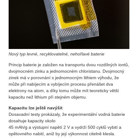
Nový typ levné, recyklovatelné, nehořlavé baterie
Princip baterie je založen na transportu dvou rozdílných iontů,
dvojmocném zinku a jednomocném chloristanu. Dvojmocný
zinek má v porovnání s jednomocným lithiem výhodu, že
může při nabíjecím a vybíjecím procesu přenášet dva
elektrony na atom, a díky tomu může mít teoreticky větší
kapacitu než lithium při stejném objemu.
Kapacitu lze ještě navýšit
Dosavadní testy prokázaly, že experimentální vodná baterie
dosahuje kapacity okolo
45 mAh/g a výstupní napětí 2 V a vydrží 500 cyklů vybití a
opětovného nabití, aniž by její výkonnost citelně klesla.