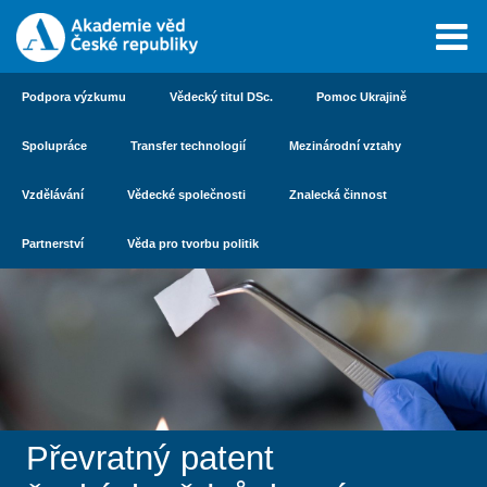
Podpora výzkumu
Vědecký titul DSc.
Pomoc Ukrajině
Spolupráce
Transfer technologií
Mezinárodní vztahy
Vzdělávání
Vědecké společnosti
Znalecká činnost
Partnerství
Věda pro tvorbu politik
Převratný patent