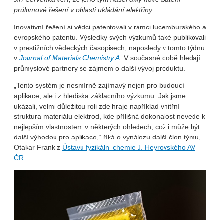
průlomové řešení v oblasti ukládání elektřiny.
Inovativní řešení si vědci patentovali v rámci lucemburského a
evropského patentu. Výsledky svých výzkumů také publikovali
v prestižních vědeckých časopisech, naposledy v tomto týdnu
v
Journal of Materials Chemistry A
.
V současné době hledají
průmyslové partnery se zájmem o další vývoj produktu.
„Tento systém je nesmírně zajímavý nejen pro budoucí
aplikace, ale i z hlediska základního výzkumu. Jak jsme
ukázali, velmi důležitou roli zde hraje například vnitřní
struktura materiálu elektrod, kde přílišná dokonalost nevede k
nejlepším vlastnostem v některých ohledech, což i může být
další výhodou pro aplikace,“ říká o vynálezu další člen týmu,
Otakar Frank z
Ústavu fyzikální chemie J. Heyrovského AV
ČR
.