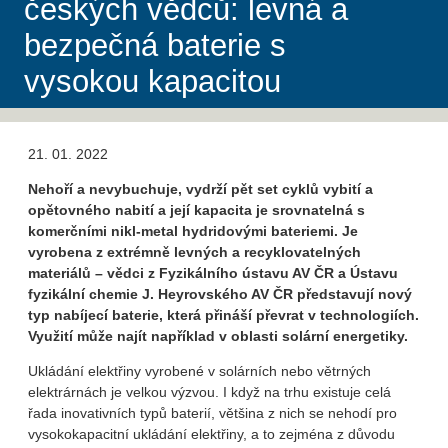
českých vědců: levná a
bezpečná baterie s
vysokou kapacitou
21. 01. 2022
Nehoří a nevybuchuje, vydrží pět set cyklů
vybití a
opětovného nabití a její kapacita je srovnatelná s
komerčními nikl-metal hydridovými bateriemi. Je
vyrobena z extrémně levných a recyklovatelných
materiálů – vědci z Fyzikálního ústavu AV ČR a Ústavu
fyzikální chemie J. Heyrovského AV ČR představují nový
typ nabíjecí baterie, která přináší převrat v technologiích.
Využití může najít například v oblasti solární energetiky.
Ukládání elektřiny vyrobené v solárních nebo větrných
elektrárnách je velkou výzvou. I když na trhu existuje celá
řada inovativních typů baterií, většina z nich se nehodí pro
vysokokapacitní ukládání elektřiny, a to zejména z důvodu