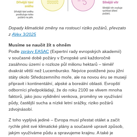
Dopady klimatické změny na rostoucí riziko požárů, převzato
z
AVex 3/2025
Musíme se naučit žít s ohněm
Podle
zprávy EASAC
(Expertní rady evropských akademií)
v současné době požáry v Evropské unii každoročně
zasáhnou území o rozloze půl milionu hektarů – téměř
dvakrát větší než Lucembursko. Nejvíce postižené jsou jižní
státy okolo Středozemního moře, ale na novou éru se musejí
připravit i kontinentální, alpské a boreální oblasti. Evropští
odborníci předpokládají, že do roku 2100 se vlivem mnoha
faktorů, jako jsou vylidnění venkova, proměny ve využívání
půdy, častější sucha a nízké letní srážky, riziko požárů
zdvojnásobí.
Z toho vyplývá jediné – Evropa musí přestat otálet a začít
rychle plnit své klimatické plány a současně upravit způsob,
jakým využíváme půdu a spravujeme krajinu. A také je