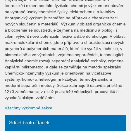
teoretické i experimentální fyzikální chemii je výzkum orientován
na vybrané úseky chemické fyziky, elektrochemie a katalýzy.
Anorganický výzkum je zaměřen na přípravu a charakterizaci
nových sloučenin a materiálů. Výzkum v oblasti organické chemie
a biochemie se soustřeďuje zejména na medicínu a biologii s
cílem vytvořit nová potenciální léčiva a dále do ekologie. V oblasti
makromolekulární chemie jde o přípravu a charakterizaci nových
polymerů a polymerních materiálů, které lze využít v technice, v
biomedicíně a ve výrobních, zejména separačních, technologiích.
Analytická chemie rozvíjí separační analytické techniky, zejména
kapilární mikrometod, a dále se zaměřuje na metody spektrální.
Chemicko-inženýrský výzkum je orientován na vícefázové
systémy, homo- a heterogenní katalýzu, termodynamiku a
moderní separační metody. Sekce zahrnuje 6 ústavů s přibližně
1270 zaměstnanci, z nichž je asi 540 vědeckých pracovníků s
vysokoškolským vzděláním.
Všechny výzkumné sekce
Sdílet tento článek