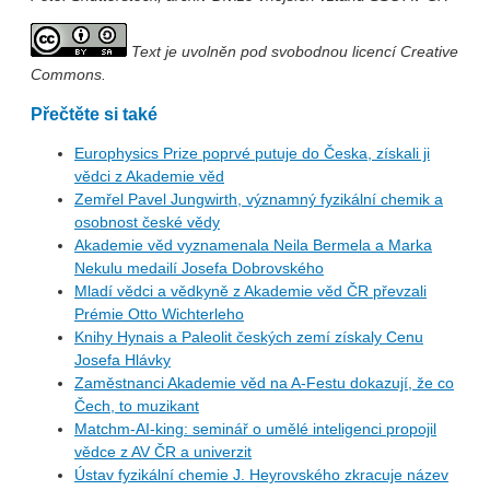
Text je uvolněn pod svobodnou licencí Creative
Commons.
Přečtěte si také
Europhysics Prize poprvé putuje do Česka, získali ji
vědci z Akademie věd
Zemřel Pavel Jungwirth, významný fyzikální chemik a
osobnost české vědy
Akademie věd vyznamenala Neila Bermela a Marka
Nekulu medailí Josefa Dobrovského
Mladí vědci a vědkyně z Akademie věd ČR převzali
Prémie Otto Wichterleho
Knihy Hynais a Paleolit českých zemí získaly Cenu
Josefa Hlávky
Zaměstnanci Akademie věd na A-Festu dokazují, že co
Čech, to muzikant
Matchm-AI-king: seminář o umělé inteligenci propojil
vědce z AV ČR a univerzit
Ústav fyzikální chemie J. Heyrovského zkracuje název