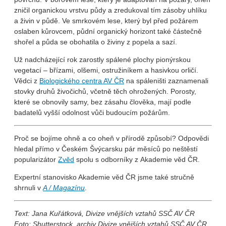
zničil organickou vrstvu půdy a zredukoval tím zásoby uhlíku
a živin v půdě. Ve smrkovém lese, který byl před požárem
oslaben kůrovcem, půdní organický horizont také částečně
shořel a půda se obohatila o živiny z popela a sazí.
Už nadcházející rok zarostly spálené plochy pionýrskou
vegetací – břízami, olšemi, ostružiníkem a hasivkou orličí.
Vědci z
Biologického centra AV ČR
na spáleništi zaznamenali
stovky druhů živočichů, včetně těch ohrožených. Porosty,
které se obnovily samy, bez zásahu člověka, mají podle
badatelů vyšší odolnost vůči budoucím požárům.
Proč se bojíme ohně a co oheň v přírodě způsobí? Odpovědi
hledal přímo v Českém Švýcarsku pár měsíců po neštěstí
popularizátor
Zvěd
spolu s odborníky z Akademie věd ČR.
Expertní stanovisko Akademie věd ČR jsme také stručně
shrnuli v
A / Magazínu
.
Text: Jana Kuřátková
, Divize vnějších vztahů SSČ AV ČR
Foto: Shutterstock, archiv Divize vnějších vztahů SSČ AV ČR