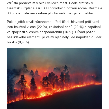
vzrůstá především v okolí velkých měst. Podle statistik v
tuzemsku vzplane asi 1300 přírodních požárů ročně. Bezmála
90 procent ale nezasáhne plochu větší než jeden hektar.
Pokud ještě chvíli zůstaneme u řeči čísel, hlavními příčinami
jsou kouření v lese (22 %), zakládání ohňů (22 %) a zapálení
ve spojitosti s lesním hospodařením (10 %). Původ požáru
bez lidského elementu je velmi ojedinělý, jde například o úder
blesku (0,4 %).