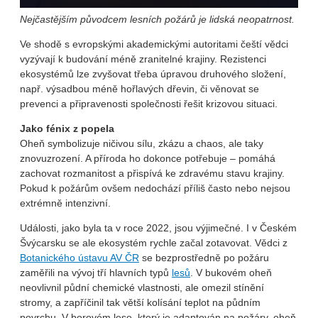
Nejčastějším původcem lesních požárů je lidská neopatrnost.
Ve shodě s evropskými akademickými autoritami čeští vědci
vyzývají k budování méně zranitelné krajiny. Rezistenci
ekosystémů lze zvyšovat třeba úpravou druhového složení,
např. výsadbou méně hořlavých dřevin, či věnovat se
prevenci a připravenosti společnosti řešit krizovou situaci.
Jako fénix z popela
Oheň symbolizuje ničivou sílu, zkázu a chaos, ale taky
znovuzrození. A příroda ho dokonce potřebuje – pomáhá
zachovat rozmanitost a přispívá ke zdravému stavu krajiny.
Pokud k požárům ovšem nedochází příliš často nebo nejsou
extrémně intenzivní.
Události, jako byla ta v roce 2022, jsou výjimečné. I v Českém
Švýcarsku se ale ekosystém rychle začal zotavovat. Vědci z
Botanického ústavu AV ČR
se bezprostředně po požáru
zaměřili na vývoj tří hlavních typů
lesů
. V bukovém oheň
neovlivnil půdní chemické vlastnosti, ale omezil stínění
stromy, a zapříčinil tak větší kolísání teplot na půdním
povrchu. V borovém lese, který je adaptován na požáry, oheň