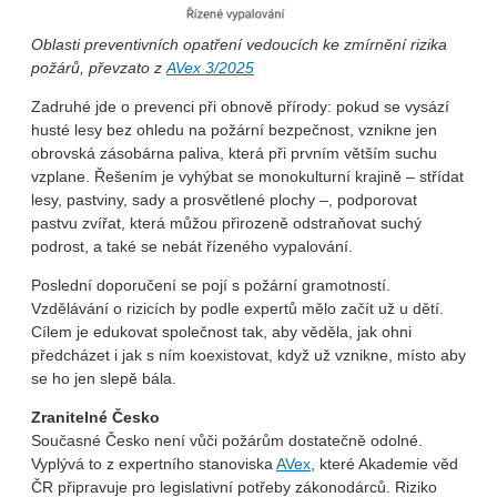
Oblasti preventivních opatření vedoucích ke zmírnění rizika
požárů, převzato z
AVex 3/2025
Zadruhé jde o prevenci při obnově přírody: pokud se vysází
husté lesy bez ohledu na požární bezpečnost, vznikne jen
obrovská zásobárna paliva, která při prvním větším suchu
vzplane. Řešením je vyhýbat se monokulturní krajině – střídat
lesy, pastviny, sady a prosvětlené plochy –, podporovat
pastvu zvířat, která můžou přirozeně odstraňovat suchý
podrost, a také se nebát řízeného vypalování.
Poslední doporučení se pojí s požární gramotností.
Vzdělávání o rizicích by podle expertů mělo začít už u dětí.
Cílem je edukovat společnost tak, aby věděla, jak ohni
předcházet i jak s ním koexistovat, když už vznikne, místo aby
se ho jen slepě bála.
Zranitelné Česko
Současné Česko není vůči požárům dostatečně odolné.
Vyplývá to z expertního stanoviska
AVex
, které Akademie věd
ČR připravuje pro legislativní potřeby zákonodárců. Riziko