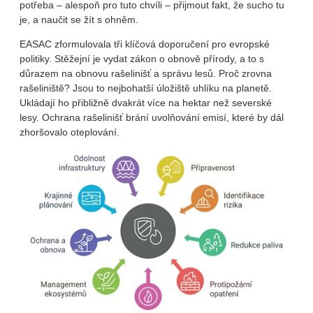
potřeba – alespoň pro tuto chvíli – přijmout fakt, že sucho tu
je, a naučit se žít s ohněm.
EASAC zformulovala tři klíčová doporučení pro evropské
politiky. Stěžejní je vydat zákon o obnově přírody, a to s
důrazem na obnovu rašelinišť a správu lesů. Proč zrovna
rašeliniště? Jsou to nejbohatší úložiště uhlíku na planetě.
Ukládají ho přibližně dvakrát více na hektar než severské
lesy. Ochrana rašelinišť brání uvolňování emisí, které by dál
zhoršovalo oteplování.