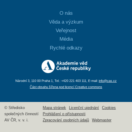
O nás
Věda a výzkum
Veřejnost
Média
Rychlé odkazy
Národní 3, 110 00 Praha 1, Tel.: +420 221 403 111, E-mail:
info@cas.cz
Část obsahu šířena pod licencí Creative commons
© Středisko
Mapa stránek
Licenční ujednání
Cookies
společných činností
Prohlášení o přístupnosti
AV ČR, v. v. i.
Zpracování osobních údajů
Webmaster