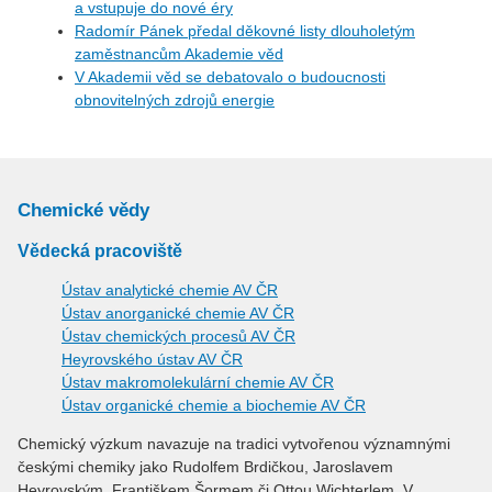
a vstupuje do nové éry
Radomír Pánek předal děkovné listy dlouholetým
zaměstnancům Akademie věd
V Akademii věd se debatovalo o budoucnosti
obnovitelných zdrojů energie
Chemické vědy
Vědecká pracoviště
Ústav analytické chemie AV ČR
Ústav anorganické chemie AV ČR
Ústav chemických procesů AV ČR
Heyrovského ústav AV ČR
Ústav makromolekulární chemie AV ČR
Ústav organické chemie a biochemie AV ČR
Chemický výzkum navazuje na tradici vytvořenou významnými
českými chemiky jako Rudolfem Brdičkou, Jaroslavem
Heyrovským, Františkem Šormem či Ottou Wichterlem. V