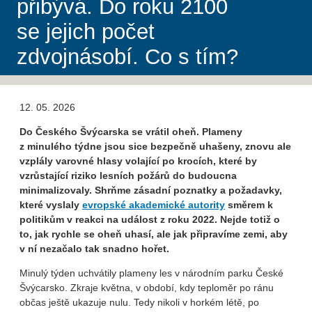
přibývá. Do roku 2100
se jejich počet
zdvojnásobí. Co s tím?
12. 05. 2026
Do Českého Švýcarska se vrátil oheň. Plameny
z minulého týdne jsou sice bezpečně uhašeny, znovu ale
vzplály varovné hlasy volající po krocích, které by
vzrůstající riziko lesních požárů do budoucna
minimalizovaly. Shrňme zásadní poznatky a požadavky,
které vyslaly
evropské akademické autority
směrem k
politikům v reakci na událost z roku 2022. Nejde totiž o
to, jak rychle se oheň uhasí, ale jak připravíme zemi, aby
v ní nezačalo tak snadno hořet.
Minulý týden uchvátily plameny les v národním parku České
Švýcarsko. Zkraje května, v období, kdy teploměr po ránu
občas ještě ukazuje nulu. Tedy nikoli v horkém létě, po