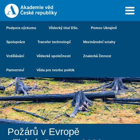
Podpora výzkumu
Vědecký titul DSc.
Pomoc Ukrajině
Spolupráce
Transfer technologií
Mezinárodní vztahy
Vzdělávání
Vědecké společnosti
Znalecká činnost
Partnerství
Věda pro tvorbu politik
Požárů v Evropě