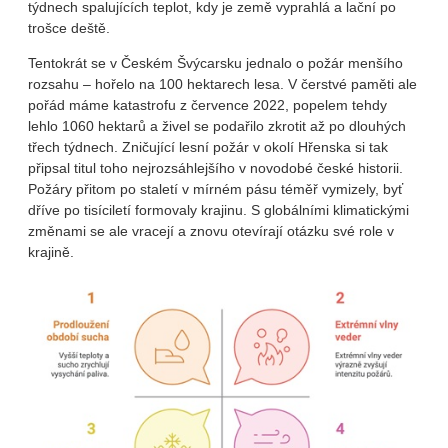
týdnech spalujících teplot, kdy je země vyprahlá a lační po
trošce deště.
Tentokrát se v Českém Švýcarsku jednalo o požár menšího
rozsahu – hořelo na 100 hektarech lesa. V čerstvé paměti ale
pořád máme katastrofu z července 2022, popelem tehdy
lehlo 1060 hektarů a živel se podařilo zkrotit až po dlouhých
třech týdnech. Zničující lesní požár v okolí Hřenska si tak
připsal titul toho nejrozsáhlejšího v novodobé české historii.
Požáry přitom po staletí v mírném pásu téměř vymizely, byť
dříve po tisíciletí formovaly krajinu. S globálními klimatickými
změnami se ale vracejí a znovu otevírají otázku své role v
krajině.