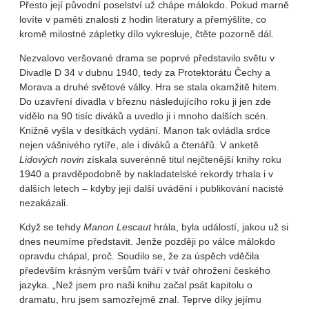
Přesto její původní poselství už chápe málokdo. Pokud marně
lovíte v paměti znalosti z hodin literatury a přemýšlíte, co
kromě milostné zápletky dílo vykresluje, čtěte pozorně dál.
Nezvalovo veršované drama se poprvé představilo světu v
Divadle D 34 v dubnu 1940, tedy za Protektorátu Čechy a
Morava a druhé světové války. Hra se stala okamžitě hitem.
Do uzavření divadla v březnu následujícího roku ji jen zde
vidělo na 90 tisíc diváků a uvedlo ji i mnoho dalších scén.
Knižně vyšla v desítkách vydání. Manon tak ovládla srdce
nejen vášnivého rytíře, ale i diváků a čtenářů. V anketě
Lidových novin
získala suverénně titul nejčtenější knihy roku
1940 a pravděpodobně by nakladatelské rekordy trhala i v
dalších letech – kdyby její další uvádění i publikování nacisté
nezakázali.
Když se tehdy
Manon Lescaut
hrála, byla událostí, jakou už si
dnes neumíme představit. Jenže později po válce málokdo
opravdu chápal, proč. Soudilo se, že za úspěch vděčila
především krásným veršům tváří v tvář ohrožení českého
jazyka. „Než jsem pro naši knihu začal psát kapitolu o
dramatu, hru jsem samozřejmě znal. Teprve díky jejímu