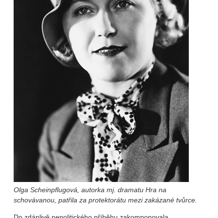
Olga Scheinpflugová, autorka mj. dramatu Hra na
schovávanou, patřila za protektorátu mezi zakázané tvůrce.
Do zdánlivě nepolitického příběhu zakomponovala