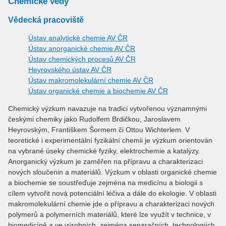
Chemické vědy
Vědecká pracoviště
Ústav analytické chemie AV ČR
Ústav anorganické chemie AV ČR
Ústav chemických procesů AV ČR
Heyrovského ústav AV ČR
Ústav makromolekulární chemie AV ČR
Ústav organické chemie a biochemie AV ČR
Chemický výzkum navazuje na tradici vytvořenou významnými
českými chemiky jako Rudolfem Brdičkou, Jaroslavem
Heyrovským, Františkem Šormem či Ottou Wichterlem. V
teoretické i experimentální fyzikální chemii je výzkum orientován
na vybrané úseky chemické fyziky, elektrochemie a katalýzy.
Anorganický výzkum je zaměřen na přípravu a charakterizaci
nových sloučenin a materiálů. Výzkum v oblasti organické chemie
a biochemie se soustřeďuje zejména na medicínu a biologii s
cílem vytvořit nová potenciální léčiva a dále do ekologie. V oblasti
makromolekulární chemie jde o přípravu a charakterizaci nových
polymerů a polymerních materiálů, které lze využít v technice, v
biomedicíně a ve výrobních, zejména separačních, technologiích.