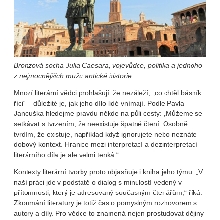
Bronzová socha Julia Caesara, vojevůdce, politika a jednoho
z nejmocnějších mužů antické historie
Mnozí literární vědci prohlašují, že nezáleží, „co chtěl básník
říci“ – důležité je, jak jeho dílo lidé vnímají. Podle Pavla
Janouška hledejme pravdu někde na půli cesty: „Můžeme se
setkávat s tvrzením, že neexistuje špatné čtení. Osobně
tvrdím, že existuje, například když ignorujete nebo neznáte
dobový kontext. Hranice mezi interpretací a dezinterpretací
literárního díla je ale velmi tenká.“
Kontexty literární tvorby proto objasňuje i kniha jeho týmu. „V
naší práci jde v podstatě o dialog s minulostí vedený v
přítomnosti, který je adresovaný současným čtenářům,“ říká.
Zkoumání literatury je totiž často pomyslným rozhovorem s
autory a díly. Pro vědce to znamená nejen prostudovat dějiny