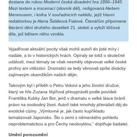
dostane do rukou
Moderní česká divadelní hra 1896–1945.
Mezi textem a inscenací
(slovník děl), redigovaná Alešem
Merenusem, i kniha
V souřadnicích neklidu
, jejíž hlavní
redaktorkou je Alena Šidáková Fialová. Čtenářům připomene
literární dění druhého desetiletí 21. století a vyloží klíčová
díla, jež během něho vznikla.
Vyjadřovat aktuální pocity však mohli autoři do jisté míry i
nadále, a to v historických hrách. Opíraly se totiž o skutečné
události, mezi tématy se však nesměly objevovat velké české
prohry ani vítězství. Dramatici se tedy věnovali spíše divácky
zajímavým okamžikům našich dějin.
Takovým byl i příběh o Petru Vokovi a jeho životní družce,
který ve hře
Zuzana Vojířová
převyprávěl podle povídek
Františka Kubky Jan Bor, jenž v dramatu o velké lásce bránil
právo na svobodný život. Autoři také mnohdy přenášeli děj do
exotické ciziny. „Výmluvné je, jak často kupříkladu
tematizovali Japonsko. Šlo o zemi z německého pohledu
neproblematickou a pro Čechy neobvyklou,“ doplňuje badatel.
Umění porozumění