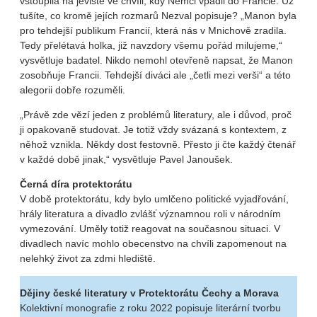
vstoupila na jeviště ve chvíli, kdy Němci vpadli do Francie. Už
tušíte, co kromě jejích rozmarů Nezval popisuje? „Manon byla
pro tehdejší publikum Francií, která nás v Mnichově zradila.
Tedy přelétavá holka, již navzdory všemu pořád milujeme,“
vysvětluje badatel. Nikdo nemohl otevřeně napsat, že Manon
zosobňuje Francii. Tehdejší diváci ale „četli mezi verši“ a této
alegorii dobře rozuměli.
„Právě zde vězí jeden z problémů literatury, ale i důvod, proč
ji opakovaně studovat. Je totiž vždy svázaná s kontextem, z
něhož vznikla. Někdy dost festovně. Přesto ji čte každý čtenář
v každé době jinak,“ vysvětluje Pavel Janoušek.
Černá díra protektorátu
V době protektorátu, kdy bylo umlčeno politické vyjadřování,
hrály literatura a divadlo zvlášť významnou roli v národním
vymezování. Uměly totiž reagovat na současnou situaci. V
divadlech navíc mohlo obecenstvo na chvíli zapomenout na
nelehký život za zdmi hlediště.
Dějiny české literatury v Protektorátu Čechy a Morava
Kolektivní monografie z roku 2022 popisuje literární tvorbu