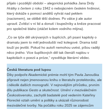
přijalo i pozdější období – alegorická pohádka Jana Drdy
Hrátky s čertem
z roku 1942 o nebojácném českém hrdinovi,
který dokáže s pomocí andělů vyhrát nad peklem
(nacismem), se oblibě těší dodnes. Po válce ji ale autor
upravil. Zvítězí v ní lid a donutí i loupežníky a kněze pracovat
pro společné blaho (otáčet kolem vodního mlýna).
„Co se týče děl ukrývaných v šuplících, při psaní kapitoly o
dramatu jsem to měl jednodušší než kolegové. Drama totiž
touží po jevišti. Pokud ho autoři nemohou uvést, píšou raději
něco jiného. Více šuplíkových děl tak čtenáři najdou v
kapitolách o poezii a próze,“ vysvětluje literární vědec.
Česká literatura pod lupou
Díky podpoře Akademické prémie mohl tým Pavla Janouška
připravit nejen jmenovanou knihu o literatuře protektorátu, ale
i několik dalších monografií. V nejnovějším přírůstku, prvním
dílu publikace
Gesto a skutečnost. Umění v meziválečném
Československu
, zachytili badatelé pod vedením Kateřiny
Piorecké vztah umění a politiky a ukázali různorodost
meziválečné tvorby. Na počátku roku 2025 se zájemcům