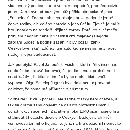
vlastenecký podtext – a to velmi nenápadně, prostřednictvím
jmen. Darebným příbuzným totiž přiřkla německé příjmení
„Schneider“. Drama tak nepopisuje pouze peripetie jedné
české rodiny, ale celého národa a jeho údělu. Zjevně je tudíž
hra jinotajem na tehdejší dějinné zvraty. Poté, co si němečtí
příbuzní neoprávněně přivlastnili cizí majetek (alegorie
zabrání Sudet) a podnik zasáhl ničivý požár (zánik
Československa), zdůrazňuje autorka, že nesmíme ztrácet
naději v lepší budoucnost.
Jak podotýká Pavel Janoušek, všichni, kteří měli s inscenací
co do činění, si uvědomovali, že podtext musí prohlédnout
snad každý. „Počítali s tím, že by se mohl někdo začít
vyptávat. Olga Scheinpflugová byla dokonce připravená
dokázat, že sama má příbuzné s příjmením
Schneider,“ říká. Zpočátku ale žádné otázky nepřicházely, a
tak se drama záhy objevilo na dalších profesionálních i
ochotnických scénách. Začátkem roku 1940 sice muselo hru
stáhnout Jihočeské divadlo v Českých Budějovicích kvůli
všímavosti tamního hejtmana, jenž na hru upozornil německé
orgány, plošný zákaz přišel ale až v roce 1941. Následovalo