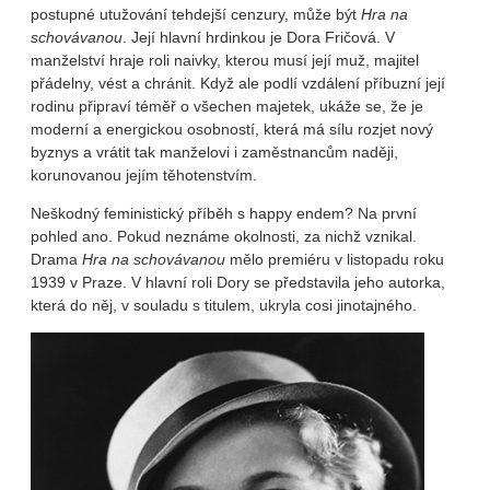
postupné utužování tehdejší cenzury, může být
Hra na
schovávanou
. Její hlavní hrdinkou je Dora Fričová. V
manželství hraje roli naivky, kterou musí její muž, majitel
přádelny, vést a chránit. Když ale podlí vzdálení příbuzní její
rodinu připraví téměř o všechen majetek, ukáže se, že je
moderní a energickou osobností, která má sílu rozjet nový
byznys a vrátit tak manželovi i zaměstnancům naději,
korunovanou jejím těhotenstvím.
Neškodný feministický příběh s happy endem? Na první
pohled ano. Pokud neznáme okolnosti, za nichž vznikal.
Drama
Hra na schovávanou
mělo premiéru v listopadu roku
1939 v Praze. V hlavní roli Dory se představila jeho autorka,
která do něj, v souladu s titulem, ukryla cosi jinotajného.