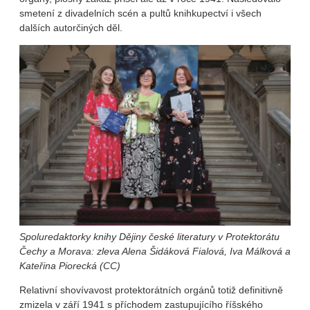
smetení z divadelních scén a pultů knihkupectví i všech
dalších autorčiných děl.
Spoluredaktorky knihy Dějiny české literatury v Protektorátu
Čechy a Morava: zleva Alena Šidáková Fialová, Iva Málková a
Kateřina Piorecká (CC)
Relativní shovívavost protektorátních orgánů totiž definitivně
zmizela v září 1941 s příchodem zastupujícího říšského