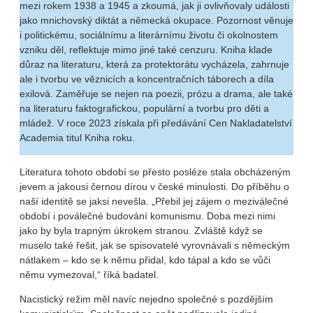
mezi rokem 1938 a 1945 a zkoumá, jak ji ovlivňovaly události
jako mnichovský diktát a německá okupace. Pozornost věnuje
i politickému, sociálnímu a literárnímu životu či okolnostem
vzniku děl, reflektuje mimo jiné také cenzuru. Kniha klade
důraz na literaturu, která za protektorátu vycházela, zahrnuje
ale i tvorbu ve věznicích a koncentračních táborech a díla
exilová. Zaměřuje se nejen na poezii, prózu a drama, ale také
na literaturu faktografickou, populární a tvorbu pro děti a
mládež. V roce 2023 získala při předávání Cen Nakladatelství
Academia titul Kniha roku.
Literatura tohoto období se přesto posléze stala obcházeným
jevem a jakousi černou dírou v české minulosti. Do příběhu o
naší identitě se jaksi nevešla. „Přebil jej zájem o meziválečné
období i poválečné budování komunismu. Doba mezi nimi
jako by byla trapným úkrokem stranou. Zvláště když se
muselo také řešit, jak se spisovatelé vyrovnávali s německým
nátlakem – kdo se k němu přidal, kdo tápal a kdo se vůči
němu vymezoval,“ říká badatel.
Nacistický režim měl navíc nejedno společné s pozdějším