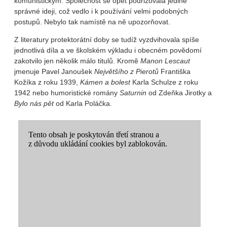
komunistickým. Společnost se opět podřizovala jediné
správné ideji, což vedlo i k používání velmi podobných
postupů. Nebylo tak namístě na ně upozorňovat.
Z literatury protektorátní doby se tudíž vyzdvihovala spíše
jednotlivá díla a ve školském výkladu i obecném povědomí
zakotvilo jen několik málo titulů. Kromě
Manon Lescaut
jmenuje Pavel Janoušek
Největšího z Pierotů
Františka
Kožíka z roku 1939,
Kámen a bolest
Karla Schulze z roku
1942 nebo humoristické romány
Saturnin
od Zdeňka Jirotky a
Bylo nás pět
od Karla Poláčka.