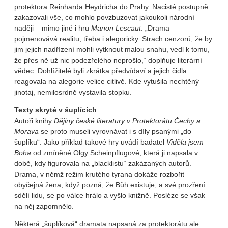
protektora Reinharda Heydricha do Prahy. Nacisté postupně
zakazovali vše, co mohlo povzbuzovat jakoukoli národní
naději – mimo jiné i hru
Manon Lescaut
. „Drama
pojmenovává realitu, třeba i alegoricky. Strach cenzorů, že by
jim jejich nadřízení mohli vytknout malou snahu, vedl k tomu,
že přes ně už nic podezřelého neprošlo,“ doplňuje literární
vědec. Dohlížitelé byli zkrátka předvídaví a jejich čidla
reagovala na alegorie velice citlivě. Kde vytušila nechtěný
jinotaj, nemilosrdně vystavila stopku.
Texty skryté v šuplících
Autoři knihy
Dějiny české literatury v Protektorátu Čechy a
Morava
se proto museli vyrovnávat i s díly psanými „do
šuplíku“. Jako příklad takové hry uvádí badatel
Viděla jsem
Boha
od zmíněné Olgy Scheinpflugové, která ji napsala v
době, kdy figurovala na „blacklistu“ zakázaných autorů.
Drama, v němž režim krutého tyrana dokáže rozbořit
obyčejná žena, když pozná, že Bůh existuje, a své prozření
sdělí lidu, se po válce hrálo a vyšlo knižně. Posléze se však
na něj zapomnělo.
Některá „šuplíková“ dramata napsaná za protektorátu ale