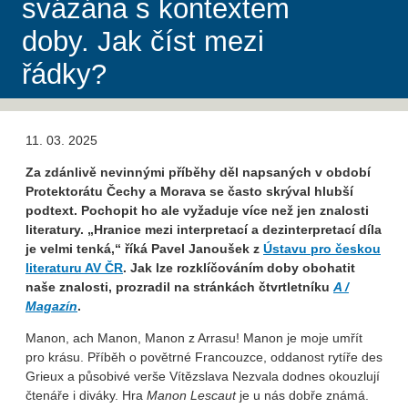
svázána s kontextem
doby. Jak číst mezi
řádky?
11. 03. 2025
Za zdánlivě nevinnými příběhy děl napsaných v období
Protektorátu Čechy a Morava se často skrýval hlubší
podtext. Pochopit ho ale vyžaduje více než jen znalosti
literatury. „Hranice mezi interpretací a dezinterpretací díla
je velmi tenká,“ říká Pavel Janoušek z
Ústavu pro českou
literaturu AV ČR
. Jak lze rozklíčováním doby obohatit
naše znalosti, prozradil na stránkách čtvrtletníku
A /
Magazín
.
Manon, ach Manon, Manon z Arrasu! Manon je moje umřít
pro krásu. Příběh o povětrné Francouzce, oddanost rytíře des
Grieux a působivé verše Vítězslava Nezvala dodnes okouzlují
čtenáře i diváky. Hra
Manon Lescaut
je u nás dobře známá.