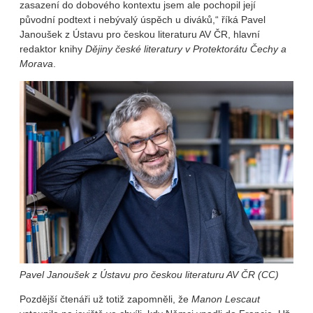
zasazení do dobového kontextu jsem ale pochopil její
původní podtext i nebývalý úspěch u diváků,“ říká Pavel
Janoušek z Ústavu pro českou literaturu AV ČR, hlavní
redaktor knihy
Dějiny české literatury v Protektorátu Čechy a
Morava
.
Pavel Janoušek z Ústavu pro českou literaturu AV ČR (CC)
Pozdější čtenáři už totiž zapomněli, že
Manon Lescaut