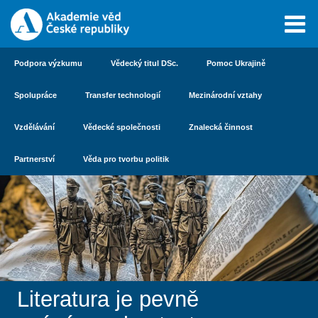
Podpora výzkumu
Vědecký titul DSc.
Pomoc Ukrajině
Spolupráce
Transfer technologií
Mezinárodní vztahy
Vzdělávání
Vědecké společnosti
Znalecká činnost
Partnerství
Věda pro tvorbu politik
Literatura je pevně