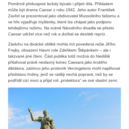
Poměrně překvapivé leckdy bývalo i přijetí díla. Příkladem
může být drama
Caesar
z roku 1942. Jeho autor František
Zavřel se prezentoval jako obdivovatel Mussoliniho fašismu a
ve hře vyjadřuje myšlenky, které lze chápat jako podporu
tehdejšímu režimu. Na scéně Národního divadla se přesto
Caesar
udržel více než rok a dočkal se desítek repríz.
Zásluhu na divácké oblibě mohla mít povedená režie Jiřího
Frejky, obsazení hlavní role Zdeňkem Štěpánkem – ale i
takzvané jiné čtení. Část publika totiž možná do hlediště
přitahoval právě neslavný konec Caesara jako krutého
diktátora, zatímco jeho protivník Vercingetorix mohl naplňovat
představu hrdiny, jenž se raději nechá popravit, než by se
podřídil cizí moci a přijal roli „protektora“ ve své vlastní zemi.