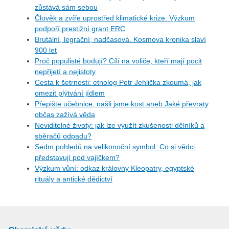
zůstává sám sebou
Člověk a zvíře uprostřed klimatické krize. Výzkum
podpoří prestižní grant ERC
Brutální, legrační, nadčasová. Kosmova kronika slaví
900 let
Proč populisté bodují? Cílí na voliče, kteří mají pocit
nepřijetí a nejistoty
Cesta k šetrnosti: etnolog Petr Jehlička zkoumá, jak
omezit plýtvání jídlem
Přepište učebnice, našli jsme kost aneb Jaké převraty
občas zažívá věda
Neviditelné životy: jak lze využít zkušenosti dělníků a
sběračů odpadu?
Sedm pohledů na velikonoční symbol. Co si vědci
představují pod vajíčkem?
Výzkum vůní: odkaz královny Kleopatry, egyptské
rituály a antické dědictví