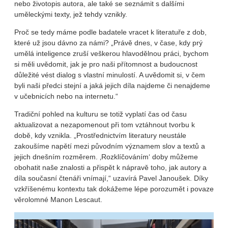
nebo životopis autora, ale také se seznámit s dalšími
uměleckými texty, jež tehdy vznikly.
Proč se tedy máme podle badatele vracet k literatuře z dob,
které už jsou dávno za námi? „Právě dnes, v čase, kdy prý
umělá inteligence zruší veškerou hlavodělnou práci, bychom
si měli uvědomit, jak je pro naši přítomnost a budoucnost
důležité vést dialog s vlastní minulostí. A uvědomit si, v čem
byli naši předci stejní a jaká jejich díla najdeme či nenajdeme
v učebnicích nebo na internetu.“
Tradiční pohled na kulturu se totiž vyplatí čas od času
aktualizovat a nezapomenout při tom vztáhnout tvorbu k
době, kdy vznikla. „Prostřednictvím literatury neustále
zakoušíme napětí mezi původním významem slov a textů a
jejich dnešním rozměrem. ‚Rozklíčováním‘ doby můžeme
obohatit naše znalosti a přispět k nápravě toho, jak autory a
díla současní čtenáři vnímají,“ uzavírá Pavel Janoušek. Díky
vzkříšenému kontextu tak dokážeme lépe porozumět i povaze
věrolomné Manon Lescaut.