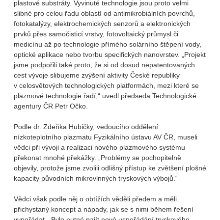
plastové substráty. Vyvinuté technologie jsou proto velmi
slibné pro celou řadu oblastí od antimikrobiálních povrchů,
fotokatalýzy, elektrochemických senzorů a elektronických
prvků přes samočisticí vrstvy, fotovoltaický průmysl či
medicínu až po technologie přímého solárního štěpení vody,
optické aplikace nebo tvorbu specifických nanovrstev. „Projekt
jsme podpořili také proto, že si od dosud nepatentovaných
cest vývoje slibujeme zvýšení aktivity České republiky
v celosvětových technologických platformách, mezi které se
plazmové technologie řadí,“ uvedl předseda Technologické
agentury ČR Petr Očko.
Podle dr. Zdeňka Hubičky, vedoucího oddělení
nízkoteplotního plazmatu Fyzikálního ústavu AV ČR, museli
vědci při vývoji a realizaci nového plazmového systému
překonat mnohé překážky. „Problémy se pochopitelně
objevily, protože jsme zvolili odlišný přístup ke zvětšení plošné
kapacity původních mikrovlnných tryskových výbojů.“
Vědci však podle něj o obtížích věděli předem a měli
přichystaný koncept a nápady, jak se s nimi během řešení
vypořádat. „Bylo nutné najít nové uspořádání tryskového