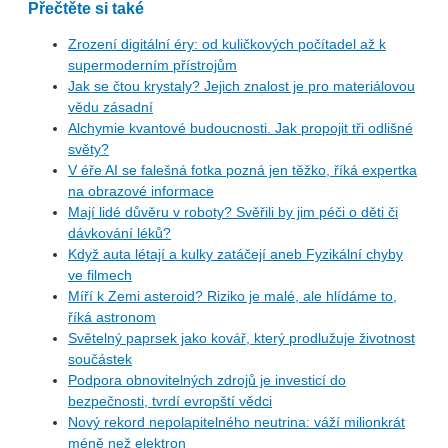
Přečtěte si také
Zrození digitální éry: od kuličkových počítadel až k
supermoderním přístrojům
Jak se čtou krystaly? Jejich znalost je pro materiálovou
vědu zásadní
Alchymie kvantové budoucnosti. Jak propojit tři odlišné
světy?
V éře AI se falešná fotka pozná jen těžko, říká expertka
na obrazové informace
Mají lidé důvěru v roboty? Svěřili by jim péči o děti či
dávkování léků?
Když auta létají a kulky zatáčejí aneb Fyzikální chyby
ve filmech
Míří k Zemi asteroid? Riziko je malé, ale hlídáme to,
říká astronom
Světelný paprsek jako kovář, který prodlužuje životnost
součástek
Podpora obnovitelných zdrojů je investicí do
bezpečnosti, tvrdí evropští vědci
Nový rekord nepolapitelného neutrina: váží milionkrát
méně než elektron