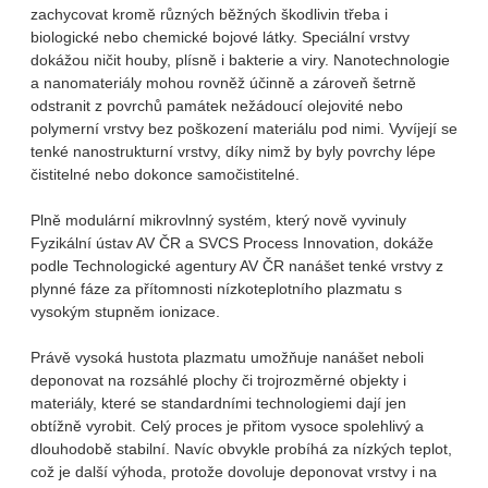
zachycovat kromě různých běžných škodlivin třeba i
biologické nebo chemické bojové látky. Speciální vrstvy
dokážou ničit houby, plísně i bakterie a viry. Nanotechnologie
a nanomateriály mohou rovněž účinně a zároveň šetrně
odstranit z povrchů památek nežádoucí olejovité nebo
polymerní vrstvy bez poškození materiálu pod nimi. Vyvíjejí se
tenké nanostrukturní vrstvy, díky nimž by byly povrchy lépe
čistitelné nebo dokonce samočistitelné.
Plně modulární mikrovlnný systém, který nově vyvinuly
Fyzikální ústav AV ČR a SVCS Process Innovation, dokáže
podle Technologické agentury AV ČR nanášet tenké vrstvy z
plynné fáze za přítomnosti nízkoteplotního plazmatu s
vysokým stupněm ionizace.
Právě vysoká hustota plazmatu umožňuje nanášet neboli
deponovat na rozsáhlé plochy či trojrozměrné objekty i
materiály, které se standardními technologiemi dají jen
obtížně vyrobit. Celý proces je přitom vysoce spolehlivý a
dlouhodobě stabilní. Navíc obvykle probíhá za nízkých teplot,
což je další výhoda, protože dovoluje deponovat vrstvy i na