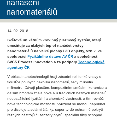
nanášení
nanomateriálů
14. 02. 2018
Světově unikátní
mikrovlnný plazmový systém, který
umožňuje za nízkých teplot nanášet vrstvy
nanomateriálů na velké plochy i 3D objekty, vznikl ve
spolupráci
Fyzikálního ústavu AV ČR
a společnosti
SVCS Process Innovation a za podpory
Technologické
agentury ČR
.
V oblasti nanotechnologií hrají zásadní roli tenké vrstvy o
tloušťce pouhých několika nanometrů, tedy miliontin
milimetru. Dávají plastům, kompozitním směsím, keramice a
dalším hmotám zcela nové a u tradičních běžných materiálů
nedosažitelné fyzikální a chemické vlastnosti, a tím rovněž
nové technologické možnosti. Využívat se mohou například
pro displeje a solární články, super tvrdé ochranné pokrytí
řezných nástrojů či senzory plynů, speciální filtry schopné