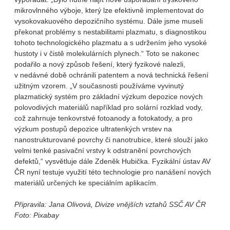
mikrovlnného výboje, který lze efektivně implementovat do
vysokovakuového depozičního systému. Dále jsme museli
překonat problémy s nestabilitami plazmatu, s diagnostikou
tohoto technologického plazmatu a s udržením jeho vysoké
hustoty i v čistě molekulárních plynech.“ Toto se nakonec
podařilo a nový způsob řešení, který fyzikové nalezli,
v nedávné době ochránili patentem a nová technická řešení
užitným vzorem. „V současnosti používáme vyvinutý
plazmatický systém pro základní výzkum depozice nových
polovodivých materiálů například pro solární rozklad vody,
což zahrnuje tenkovrstvé fotoanody a fotokatody, a pro
výzkum postupů depozice ultratenkých vrstev na
nanostrukturované povrchy či nanotrubice, které slouží jako
velmi tenké pasivační vrstvy k odstranění povrchových
defektů,“ vysvětluje dále Zdeněk Hubička. Fyzikální ústav AV
ČR nyní testuje využití této technologie pro nanášení nových
materiálů určených ke speciálním aplikacím.
Připravila: Jana Olivová, Divize vnějších vztahů SSČ AV ČR
Foto: Pixabay