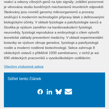
reakcí a odezvy cílových genů na tyto signály; zvláštní pozornost
je věnována studiu buněčných mechanismů imunitních odpovědí.
Sledovány jsou rovněž genomy mikroorganismů a procesy
směřující k moderním technologiím přípravy látek s definovanými
biologickými účinky. V oblasti fyziologie a patofyziologie savců a
člověka je výzkum zaměřen na kardiovaskulární fyziologii,
neurovědy, fyziologii reprodukce a embryologii s cílem vytvořit
teoretické základy preventivní medicíny. V oblasti experimentální
botaniky se výzkum věnuje genetice, fyziologii a patofyziologii
rostlin a moderní rostlinné biotechnologii. Sekce zahrnuje 8
vědeckých ústavů s přibližně 1930 zaměstnanci, z nichž je asi
690 vědeckých pracovníků s vysokoškolským vzděláním.
Všechny výzkumné sekce
Sdílet tento článek