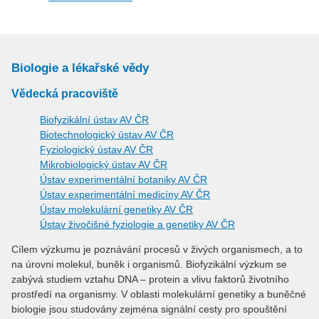
Biologie a lékařské vědy
Vědecká pracoviště
Biofyzikální ústav AV ČR
Biotechnologický ústav AV ČR
Fyziologický ústav AV ČR
Mikrobiologický ústav AV ČR
Ústav experimentální botaniky AV ČR
Ústav experimentální medicíny AV ČR
Ústav molekulární genetiky AV ČR
Ústav živočišné fyziologie a genetiky AV ČR
Cílem výzkumu je poznávání procesů v živých organismech, a to
na úrovni molekul, buněk i organismů. Biofyzikální výzkum se
zabývá studiem vztahu DNA – protein a vlivu faktorů životního
prostředí na organismy. V oblasti molekulární genetiky a buněčné
biologie jsou studovány zejména signální cesty pro spouštění