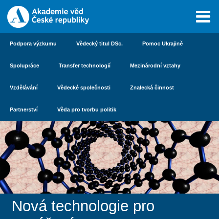
Podpora výzkumu
Vědecký titul DSc.
Pomoc Ukrajině
Spolupráce
Transfer technologií
Mezinárodní vztahy
Vzdělávání
Vědecké společnosti
Znalecká činnost
Partnerství
Věda pro tvorbu politik
Nová technologie pro