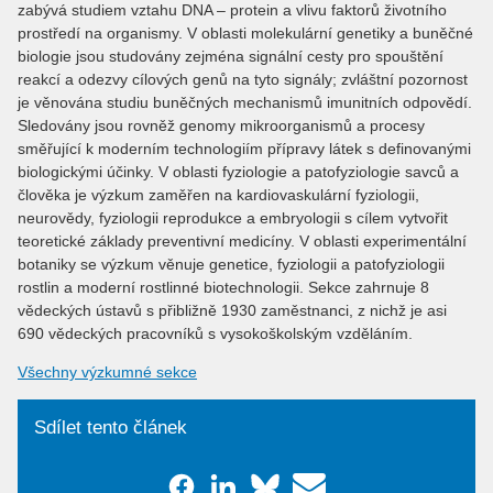
zabývá studiem vztahu DNA – protein a vlivu faktorů životního
prostředí na organismy. V oblasti molekulární genetiky a buněčné
biologie jsou studovány zejména signální cesty pro spouštění
reakcí a odezvy cílových genů na tyto signály; zvláštní pozornost
je věnována studiu buněčných mechanismů imunitních odpovědí.
Sledovány jsou rovněž genomy mikroorganismů a procesy
směřující k moderním technologiím přípravy látek s definovanými
biologickými účinky. V oblasti fyziologie a patofyziologie savců a
člověka je výzkum zaměřen na kardiovaskulární fyziologii,
neurovědy, fyziologii reprodukce a embryologii s cílem vytvořit
teoretické základy preventivní medicíny. V oblasti experimentální
botaniky se výzkum věnuje genetice, fyziologii a patofyziologii
rostlin a moderní rostlinné biotechnologii. Sekce zahrnuje 8
vědeckých ústavů s přibližně 1930 zaměstnanci, z nichž je asi
690 vědeckých pracovníků s vysokoškolským vzděláním.
Všechny výzkumné sekce
Sdílet tento článek