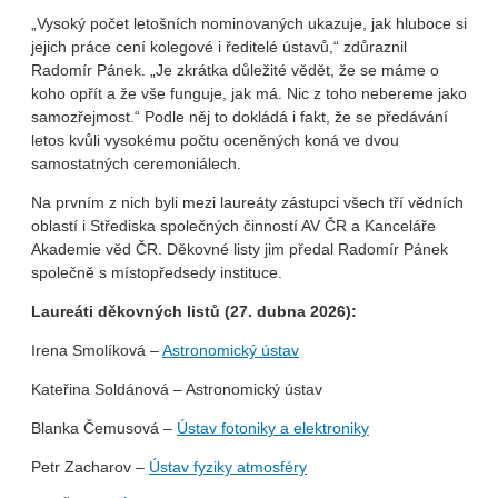
„Vysoký počet letošních nominovaných ukazuje, jak hluboce si
jejich práce cení kolegové i ředitelé ústavů,“ zdůraznil
Radomír Pánek. „Je zkrátka důležité vědět, že se máme o
koho opřít a že vše funguje, jak má. Nic z toho nebereme jako
samozřejmost.“ Podle něj to dokládá i fakt, že se předávání
letos kvůli vysokému počtu oceněných koná ve dvou
samostatných ceremoniálech.
Na prvním z nich byli mezi laureáty zástupci všech tří vědních
oblastí i Střediska společných činností AV ČR a Kanceláře
Akademie věd ČR. Děkovné listy jim předal Radomír Pánek
společně s místopředsedy instituce.
Laureáti děkovných listů (27. dubna 2026):
Irena Smolíková –
Astronomický ústav
Kateřina Soldánová – Astronomický ústav
Blanka Čemusová –
Ústav fotoniky a elektroniky
Petr Zacharov –
Ústav fyziky atmosféry