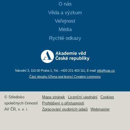
O nás
Věda a výzkum
Veřejnost
Média
Rychlé odkazy
Národní 3, 110 00 Praha 1, Tel.: +420 221 403 111, E-mail:
info@cas.cz
Část obsahu šířena pod licencí Creative commons
© Středisko
Mapa stránek
Licenční ujednání
Cookies
společných činností
Prohlášení o přístupnosti
AV ČR, v. v. i.
Zpracování osobních údajů
Webmaster