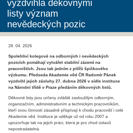
vyzdvihla děkovnými
listy význam
nevědeckých pozic
28. 04. 2026
Spolehliví kolegové na odborných i nevědeckých
pozicích pomáhají vytvářet stabilní zázemí na
pracovištích. Jsou tak jedním z pilířů špičkového
výzkumu. Předseda Akademie věd ČR Radomír Pánek
vyzdvihl jejich zásluhy 27. dubna 2026 v sídle instituce
na Národní třídě v Praze předáním děkovných listů.
Děkovné listy jsou určeny zvláště zasloužilým odborným,
organizačním, administrativním a technickým pracovníkům,
kteří svou činností zásadně přispívají k chodu pracovišť i celé
Akademie věd. Instituce je uděluje už od roku 2007 a
upozorňuje tak na jejich práci, která je pro chod ústavů
nepostradatelná.