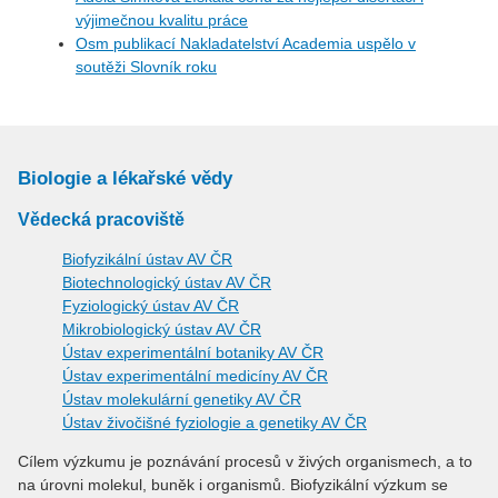
výjimečnou kvalitu práce
Osm publikací Nakladatelství Academia uspělo v
soutěži Slovník roku
Biologie a lékařské vědy
Vědecká pracoviště
Biofyzikální ústav AV ČR
Biotechnologický ústav AV ČR
Fyziologický ústav AV ČR
Mikrobiologický ústav AV ČR
Ústav experimentální botaniky AV ČR
Ústav experimentální medicíny AV ČR
Ústav molekulární genetiky AV ČR
Ústav živočišné fyziologie a genetiky AV ČR
Cílem výzkumu je poznávání procesů v živých organismech, a to
na úrovni molekul, buněk i organismů. Biofyzikální výzkum se