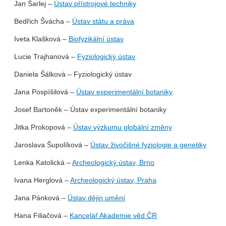
Jan Šarlej –
Ústav přístrojové techniky
Bedřich Švácha –
Ústav státu a práva
Iveta Klašková –
Biofyzikální ústav
Lucie Trajhanová –
Fyziologický ústav
Daniela Šálková – Fyziologický ústav
Jana Pospíšilová –
Ústav experimentální botaniky
Josef Bartoněk – Ústav experimentální botaniky
Jitka Prokopová –
Ústav výzkumu globální změny
Jaroslava Šupolíková –
Ústav živočišné fyziologie a genetiky
Lenka Katolická –
Archeologický ústav, Brno
Ivana Herglová –
Archeologický ústav, Praha
Jana Pánková –
Ústav dějin umění
Hana Filiačová –
Kancelář Akademie věd ČR