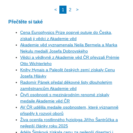
<
1
2
>
Přečtěte si také
Cena Europhysics Prize poprvé putuje do Česka,
získali ji vědci z Akademie věd
Akademie věd vyznamenala Neila Bermela a Marka
Nekulu medailí Josefa Dobrovského
Vědci a vědkyně z Akademie věd ČR převzali Prémie
Otto Wichterleho
Knihy Hynais a Paleolit českých zemí získaly Cenu
Josefa Hlávky
Radomír Pánek předal děkovné listy dlouholetým
zaměstnancům Akademie věd
Čtyři osobnosti s mezinárodním renomé získaly
medaile Akademie věd ČR
AV ČR udělila medaile osobnostem, které významně
přispěly k rozvoji oborů
Živa ocenila rostlinného fyziologa Jiřího Šantrůčka a
nejlepší články roku 2025
Adéla Šimková získala cenu za nejlepší disertaci i