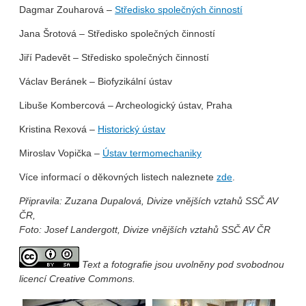
Dagmar Zouharová –
Středisko společných činností
Jana Šrotová – Středisko společných činností
Jiří Padevět – Středisko společných činností
Václav Beránek – Biofyzikální ústav
Libuše Kombercová – Archeologický ústav, Praha
Kristina Rexová –
Historický ústav
Miroslav Vopička –
Ústav termomechaniky
Více informací o děkovných listech naleznete
zde
.
Připravila: Zuzana Dupalová, Divize vnějších vztahů SSČ AV
ČR,
Foto: Josef Landergott, Divize vnějších vztahů SSČ AV ČR
Text a fotografie jsou uvolněny pod svobodnou
licencí Creative Commons.