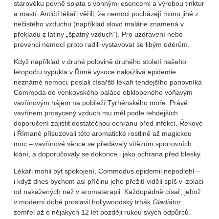
starověku pevně spjata s vonnými esencemi a výrobou tinktur
a mastí. Antičtí lékaři věřili, že nemoci pocházejí mimo jiné z
nečistého vzduchu (například slovo malárie znamená v
překladu z latiny „špatný vzduch“). Pro uzdravení nebo
prevenci nemocí proto radili vystavovat se libým odérům.
Když například v druhé polovině druhého století našeho
letopočtu vypukla v Římě vysoce nakažlivá epidemie
neznámé nemoci, poslali císařští lékaři tehdejšího panovníka
Commoda do venkovského paláce obklopeného voňavým
vavřínovým hájem na pobřeží Tyrhénského moře. Právě
vavřínem prosycený vzduch mu měl podle tehdejších
doporučení zajistit dostatečnou ochranu před infekcí. Řekové
i Římané přisuzovali této aromatické rostlině až magickou
moc – vavřínové věnce se předávaly vítězům sportovních
klání, a doporučovaly se dokonce i jako ochrana před blesky.
Lékaři mohli být spokojení, Commodus epidemii nepodlehl –
i když dnes bychom asi příčinu jeho přežití viděli spíš v izolaci
od nakažených než v aromaterapii. Každopádně císař, jehož
v moderní době proslavil hollywoodský trhák
Gladiátor
,
zemřel až o nějakých 12 let později rukou svých odpůrců.