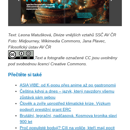
Text: Leona Matušková, Divize vnějších vztahů SSČ AV ČR
Foto: Midjourney, Wikimedia Commons, Jana Plavec,
Filosofický ústav AV ČR
Text a fotografie označené CC jsou uvolněny
pod svobodnou licencí Creative Commons.
Přečtěte si také
ASIA VIBE: od K-popu přes anime až po gastronomii
Čeština kdysi a dnes – jazyk, který navzdory všemu
zůstává sám sebou
Člověk a zvíře uprostřed klimatické krize. Výzkum
podpoří prestižní grant ERC
Brutální, legrační, nadčasová. Kosmova kronika slaví
900 let
Proč populisté bodují? Cílí na voliče, kteří mají pocit