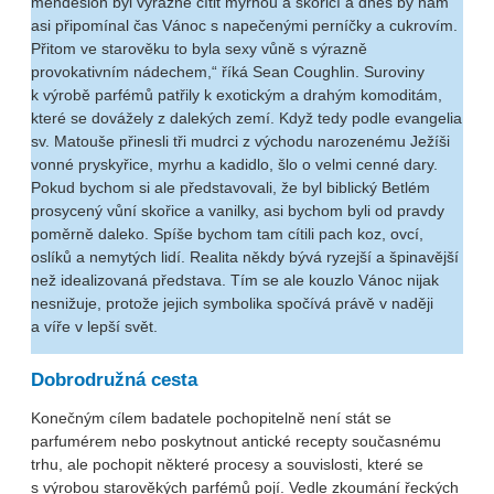
mendésion byl výrazně cítit myrhou a skořicí a dnes by nám
asi připomínal čas Vánoc s napečenými perníčky a cukrovím.
Přitom ve starověku to byla sexy vůně s výrazně
provokativním nádechem,“ říká Sean Coughlin. Suroviny
k výrobě parfémů patřily k exotickým a drahým komoditám,
které se dovážely z dalekých zemí. Když tedy podle evangelia
sv. Matouše přinesli tři mudrci z východu narozenému Ježíši
vonné pryskyřice, myrhu a kadidlo, šlo o velmi cenné dary.
Pokud bychom si ale představovali, že byl biblický Betlém
prosycený vůní skořice a vanilky, asi bychom byli od pravdy
poměrně daleko. Spíše bychom tam cítili pach koz, ovcí,
oslíků a nemytých lidí. Realita někdy bývá ryzejší a špinavější
než idealizovaná představa. Tím se ale kouzlo Vánoc nijak
nesnižuje, protože jejich symbolika spočívá právě v naději
a víře v lepší svět.
Dobrodružná cesta
Konečným cílem badatele pochopitelně není stát se
parfumérem nebo poskytnout antické recepty současnému
trhu, ale pochopit některé procesy a souvislosti, které se
s výrobou starověkých parfémů pojí. Vedle zkoumání řeckých