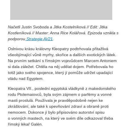
Načetli Justin Svoboda a Jitka Kostelníková // Edit: Jitka
Kostleníková // Master: Anna Rice Kolářová. Epizoda vznikla s
podporou
Strategie AV21
.
Oslnivou krásu královny Kleopatry podtrhovala přitažlivá
všeobjímající vůně myrhy, skořice a dalších exotických látek.
Na prvním setkání s římským vojevůdcem Marcem Antoniem
si dala záležet. Chtěla na něj udělat dojem. Potřebovala ho
totiž jako svého spojence, který jí pomůže udržet upadající
vládu nad Egyptem.
Kleopatra VII., poslední egyptská vládkyně z makedonského
rodu Ptolemaiovců, byla svým zájmem o parfémy a vonné
masti proslulá. Používala je pravděpodobně nejen ke
zkrášlování, ale také k upevňování zdraví a obraně proti
nemocem. Dokonce jí bylo připisováno autorství spisu
o vonných mastech, na který ve svém díle odkazoval třeba
římský lékař Galén.