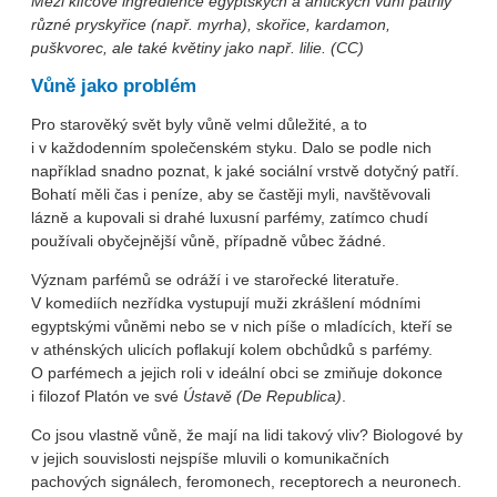
Mezi klíčové ingredience egyptských a antických vůní patřily
různé pryskyřice (např. myrha), skořice, kardamon,
puškvorec, ale také květiny jako např. lilie. (CC)
Vůně jako problém
Pro starověký svět byly vůně velmi důležité, a to
i v každodenním společenském styku. Dalo se podle nich
například snadno poznat, k jaké sociální vrstvě dotyčný patří.
Bohatí měli čas i peníze, aby se častěji myli, navštěvovali
lázně a kupovali si drahé luxusní parfémy, zatímco chudí
používali obyčejnější vůně, případně vůbec žádné.
Význam parfémů se odráží i ve starořecké literatuře.
V komediích nezřídka vystupují muži zkrášlení módními
egyptskými vůněmi nebo se v nich píše o mladících, kteří se
v athénských ulicích poflakují kolem obchůdků s parfémy.
O parfémech a jejich roli v ideální obci se zmiňuje dokonce
i filozof Platón ve své
Ústavě (De Republica)
.
Co jsou vlastně vůně, že mají na lidi takový vliv? Biologové by
v jejich souvislosti nejspíše mluvili o komunikačních
pachových signálech, feromonech, receptorech a neuronech.