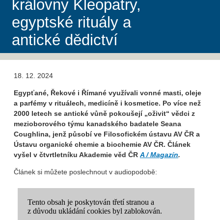
královny Kleopatry,
egyptské rituály a
antické dědictví
18. 12. 2024
Egypťané, Řekové i Římané využívali vonné masti, oleje
a parfémy v rituálech, medicíně i kosmetice. Po více než
2000 letech se antické vůně pokoušejí „oživit“ vědci z
mezioborového týmu kanadského badatele Seana
Coughlina, jenž působí ve Filosofickém ústavu AV ČR a
Ústavu organické chemie a biochemie AV ČR. Článek
vyšel v čtvrtletníku Akademie věd ČR
A / Magazín
.
Článek si můžete poslechnout v audiopodobě: