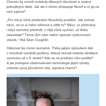
Chemici by zmínili molekuly těkavých sloučenin a reakce
jednotlivých látek. Jak ale k vůním přistupuje filozof a co jej na
nich zajímá?
„Pro mě je vůně především filozofický problém. Jak vnímat
něco, na co si nelze sáhnout a vidět to? Něco, co přetrvává,
i když samotný předmět, z nějž vůně vychází, už třeba
neexistuje? Téma vůní nám nabízí spoustu výzkumných
otázek,“ říká Sean Coughlin.
Odkrývat lze různé neznámé. Třeba jakým způsobem lidé
v minulosti vytvářeli parfémy, dokud neznali metodu destilace
vyvinutou až v 9. století? Kdo se na produkci vůní podílel?
A jak postupné zdokonalování technologie jejich výroby
ovlivnilo vývoj přírodních věd, zejména chemii?