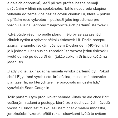
a dalších odborníků, kteří při své profesi běžně nemají
s rýpáním v hlíně nic společného. Tahle nesourodá skupina
vkládala do země více než tisícovku cibulek lilií, které – pokud
v příštím roce vykvetou – poslouží jako ingredience pro
výrobu súsina, jednoho z nejikoničtějších parfémů starověku.
Když půjde všechno podle plánu, mělo by ze zasazených
cibulek vyrůst a vykvést několik tisícovek lilií. Podle receptu
zaznamenaného řeckým učencem Dioskúridem (40–90 n. l.)
je k jednomu litru súsina zapotřebí zpracovat jednu tisícovku
květů denně po dobu tří dní (takže celkem tři tisíce květů na
jeden litr).
„Tady vidíte, jak nákladná musela výroba parfémů být. Pokud
chtěli Egypťané vyrobit sto litrů súsina, museli mít obrovské
plantáže lilií, na kterých zřejmě pracovalo množství lidí,“
vysvětluje Sean Coughlin.
Tolik parfému tým produkovat nebude. Jinak se ale chce řídit
veškerými radami a postupy, které lze z dochovaných návodů
vyčíst. Súsinon zatím zkoušeli namíchat v malém množství,
jen zkušební vzorek, příští rok s tisícovkami květů to ovšem