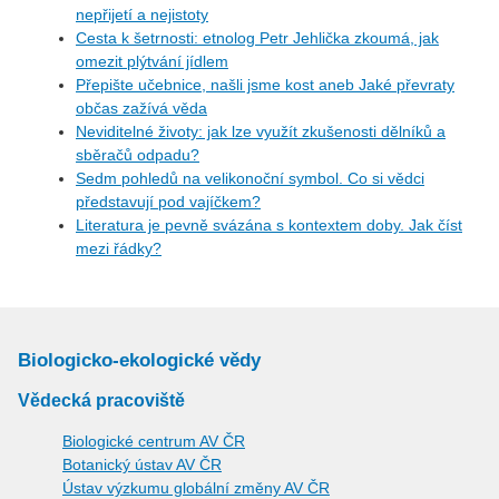
nepřijetí a nejistoty
Cesta k šetrnosti: etnolog Petr Jehlička zkoumá, jak
omezit plýtvání jídlem
Přepište učebnice, našli jsme kost aneb Jaké převraty
občas zažívá věda
Neviditelné životy: jak lze využít zkušenosti dělníků a
sběračů odpadu?
Sedm pohledů na velikonoční symbol. Co si vědci
představují pod vajíčkem?
Literatura je pevně svázána s kontextem doby. Jak číst
mezi řádky?
Biologicko-ekologické vědy
Vědecká pracoviště
Biologické centrum AV ČR
Botanický ústav AV ČR
Ústav výzkumu globální změny AV ČR