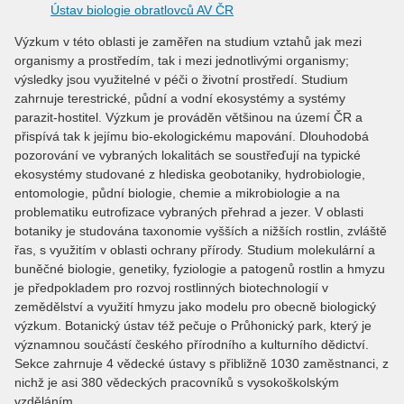
Ústav biologie obratlovců AV ČR
Výzkum v této oblasti je zaměřen na studium vztahů jak mezi
organismy a prostředím, tak i mezi jednotlivými organismy;
výsledky jsou využitelné v péči o životní prostředí. Studium
zahrnuje terestrické, půdní a vodní ekosystémy a systémy
parazit-hostitel. Výzkum je prováděn většinou na území ČR a
přispívá tak k jejímu bio-ekologickému mapování. Dlouhodobá
pozorování ve vybraných lokalitách se soustřeďují na typické
ekosystémy studované z hlediska geobotaniky, hydrobiologie,
entomologie, půdní biologie, chemie a mikrobiologie a na
problematiku eutrofizace vybraných přehrad a jezer. V oblasti
botaniky je studována taxonomie vyšších a nižších rostlin, zvláště
řas, s využitím v oblasti ochrany přírody. Studium molekulární a
buněčné biologie, genetiky, fyziologie a patogenů rostlin a hmyzu
je předpokladem pro rozvoj rostlinných biotechnologií v
zemědělství a využití hmyzu jako modelu pro obecně biologický
výzkum. Botanický ústav též pečuje o Průhonický park, který je
významnou součástí českého přírodního a kulturního dědictví.
Sekce zahrnuje 4 vědecké ústavy s přibližně 1030 zaměstnanci, z
nichž je asi 380 vědeckých pracovníků s vysokoškolským
vzděláním.