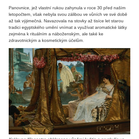
Panovnice, jež vlastní rukou zahynula v roce 30 před naším
letopočtem, však nebyla svou zálibou ve vůních ve své době
až tak výjimečná. Navazovala na stovky až tisíce let starou
tradici egyptského umění vnímat a využívat aromatické látky
zejména k rituálním a náboženským, ale také ke
zdravotnickým a kosmetickým účelům.