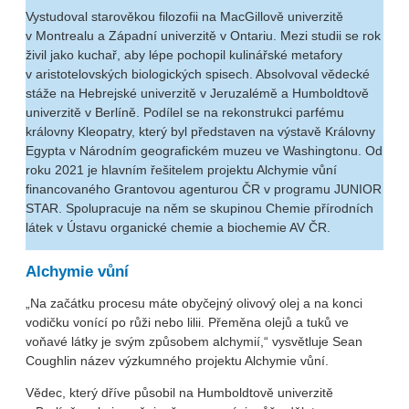
Vystudoval starověkou filozofii na MacGillově univerzitě
v Montrealu a Západní univerzitě v Ontariu. Mezi studii se rok
živil jako kuchař, aby lépe pochopil kulinářské metafory
v aristotelovských biologických spisech. Absolvoval vědecké
stáže na Hebrejské univerzitě v Jeruzalémě a Humboldtově
univerzitě v Berlíně. Podílel se na rekonstrukci parfému
královny Kleopatry, který byl představen na výstavě Královny
Egypta v Národním geografickém muzeu ve Washingtonu. Od
roku 2021 je hlavním řešitelem projektu Alchymie vůní
financovaného Grantovou agenturou ČR v programu JUNIOR
STAR. Spolupracuje na něm se skupinou Chemie přírodních
látek v Ústavu organické chemie a biochemie AV ČR.
Alchymie vůní
„Na začátku procesu máte obyčejný olivový olej a na konci
vodičku vonící po růži nebo lilii. Přeměna olejů a tuků ve
voňavé látky je svým způsobem alchymií,“ vysvětluje Sean
Coughlin název výzkumného projektu Alchymie vůní.
Vědec, který dříve působil na Humboldtově univerzitě