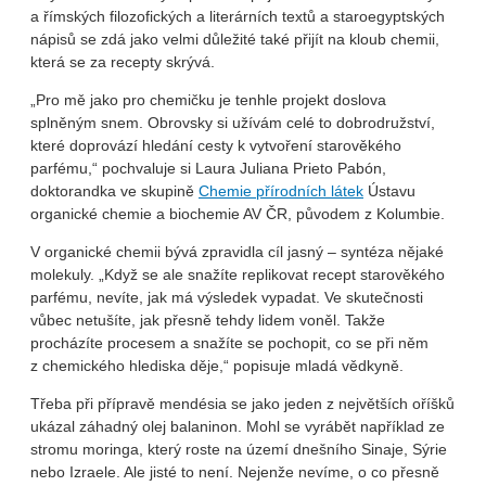
a římských filozofických a literárních textů a staroegyptských
nápisů se zdá jako velmi důležité také přijít na kloub chemii,
která se za recepty skrývá.
„Pro mě jako pro chemičku je tenhle projekt doslova
splněným snem. Obrovsky si užívám celé to dobrodružství,
které doprovází hledání cesty k vytvoření starověkého
parfému,“ pochvaluje si Laura Juliana Prieto Pabón,
doktorandka ve skupině
Chemie přírodních látek
Ústavu
organické chemie a biochemie AV ČR, původem z Kolumbie.
V organické chemii bývá zpravidla cíl jasný – syntéza nějaké
molekuly. „Když se ale snažíte replikovat recept starověkého
parfému, nevíte, jak má výsledek vypadat. Ve skutečnosti
vůbec netušíte, jak přesně tehdy lidem voněl. Takže
procházíte procesem a snažíte se pochopit, co se při něm
z chemického hlediska děje,“ popisuje mladá vědkyně.
Třeba při přípravě mendésia se jako jeden z největších oříšků
ukázal záhadný olej balaninon. Mohl se vyrábět například ze
stromu moringa, který roste na území dnešního Sinaje, Sýrie
nebo Izraele. Ale jisté to není. Nejenže nevíme, o co přesně