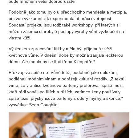
bude mnohem větší dobrodružství.
Podobně jako tomu bylo u předchozího mendésia a metópia,
přizvou výzkumníci k experimentální práci i veřejnost.
Součástí projektu jsou totiž také workshopy, při kterých si
můžou zájemci starobylé postupy výroby vůní vyzkoušet na
vlastní kůži.
Výsledkem zpracování lilií by měla být příjemná svěží
květinová vůně. V dnešní době by možná zaujala leckterou
dámu. Ale mohla by se líbit třeba Kleopatře?
Překvapivě spíše ne. Vůně totiž, podobně jako oblékání,
podléhají módním vlnám a odrážejí kulturní rozdíly. „Z textů
víme, že v antice květinové parfémy preferovali spíše muži,
kteří rádi voněli po liliích a růžích, zatímco ženy používaly
spíše těžší pryskyřicové parfémy s odéry myrhy a skořice,“
vysvětluje Sean Coughlin.