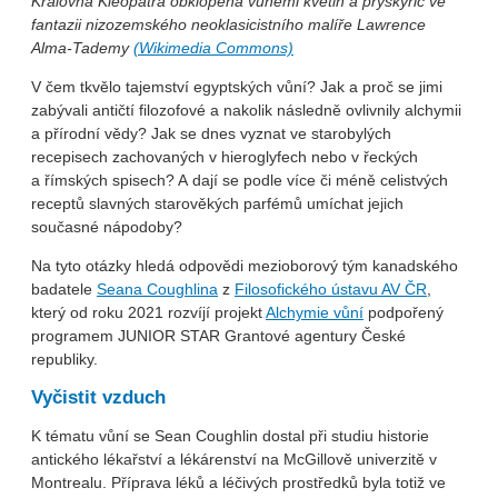
Královna Kleopatra obklopena vůněmi květin a pryskyřic ve
fantazii nizozemského neoklasicistního malíře Lawrence
Alma-Tademy
(Wikimedia Commons)
V čem tkvělo tajemství egyptských vůní? Jak a proč se jimi
zabývali antičtí filozofové a nakolik následně ovlivnily alchymii
a přírodní vědy? Jak se dnes vyznat ve starobylých
recepisech zachovaných v hieroglyfech nebo v řeckých
a římských spisech? A dají se podle více či méně celistvých
receptů slavných starověkých parfémů umíchat jejich
současné nápodoby?
Na tyto otázky hledá odpovědi mezioborový tým kanadského
badatele
Seana Coughlina
z
Filosofického ústavu AV ČR
,
který od roku 2021 rozvíjí projekt
Alchymie vůní
podpořený
programem JUNIOR STAR Grantové agentury České
republiky.
Vyčistit vzduch
K tématu vůní se Sean Coughlin dostal při studiu historie
antického lékařství a lékárenství na McGillově univerzitě v
Montrealu. Příprava léků a léčivých prostředků byla totiž ve