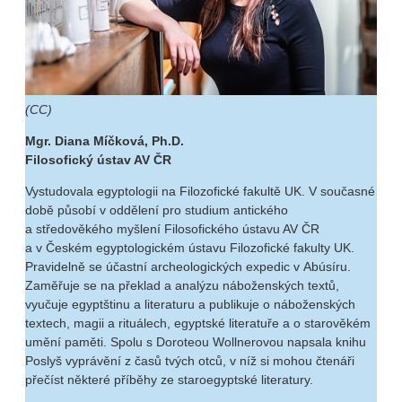
(CC)
Mgr. Diana Míčková, Ph.D.
Filosofický ústav AV ČR
Vystudovala egyptologii na Filozofické fakultě UK. V současné
době působí v oddělení pro studium antického
a středověkého myšlení Filosofického ústavu AV ČR
a v Českém egyptologickém ústavu Filozofické fakulty UK.
Pravidelně se účastní archeologických expedic v Abúsíru.
Zaměřuje se na překlad a analýzu náboženských textů,
vyučuje egyptštinu a literaturu a publikuje o náboženských
textech, magii a rituálech, egyptské literatuře a o starověkém
umění paměti. Spolu s Doroteou Wollnerovou napsala knihu
Poslyš vyprávění z časů tvých otců, v níž si mohou čtenáři
přečíst některé příběhy ze staroegyptské literatury.