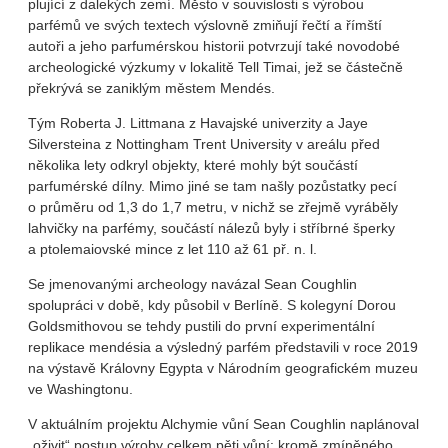
plující z dalekých zemí. Město v souvislosti s výrobou
parfémů ve svých textech výslovně zmiňují řečtí a římští
autoři a jeho parfumérskou historii potvrzují také novodobé
archeologické výzkumy v lokalitě Tell Timai, jež se částečně
překrývá se zaniklým městem Mendés.
Tým Roberta J. Littmana z Havajské univerzity a Jaye
Silversteina z Nottingham Trent University v areálu před
několika lety odkryl objekty, které mohly být součástí
parfumérské dílny. Mimo jiné se tam našly pozůstatky pecí
o průměru od 1,3 do 1,7 metru, v nichž se zřejmě vyráběly
lahvičky na parfémy, součástí nálezů byly i stříbrné šperky
a ptolemaiovské mince z let 110 až 61 př. n. l.
Se jmenovanými archeology navázal Sean Coughlin
spolupráci v době, kdy působil v Berlíně. S kolegyní Dorou
Goldsmithovou se tehdy pustili do první experimentální
replikace mendésia a výsledný parfém představili v roce 2019
na výstavě Královny Egypta v Národním geografickém muzeu
ve Washingtonu.
V aktuálním projektu Alchymie vůní Sean Coughlin naplánoval
„oživit“ postup výroby celkem pěti vůní: kromě zmíněného