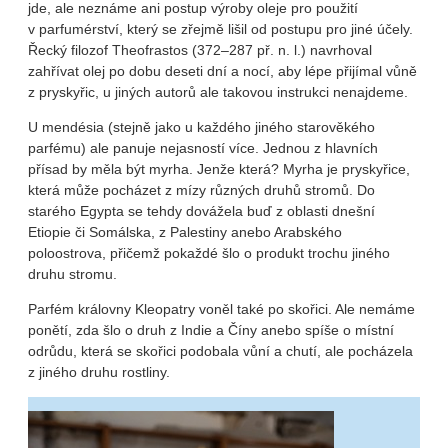
jde, ale neznáme ani postup výroby oleje pro použití
v parfumérství, který se zřejmě lišil od postupu pro jiné účely.
Řecký filozof Theofrastos (372–287 př. n. l.) navrhoval
zahřívat olej po dobu deseti dní a nocí, aby lépe přijímal vůně
z pryskyřic, u jiných autorů ale takovou instrukci nenajdeme.
U mendésia (stejně jako u každého jiného starověkého
parfému) ale panuje nejasností více. Jednou z hlavních
přísad by měla být myrha. Jenže která? Myrha je pryskyřice,
která může pocházet z mízy různých druhů stromů. Do
starého Egypta se tehdy dovážela buď z oblasti dnešní
Etiopie či Somálska, z Palestiny anebo Arabského
poloostrova, přičemž pokaždé šlo o produkt trochu jiného
druhu stromu.
Parfém královny Kleopatry voněl také po skořici. Ale nemáme
ponětí, zda šlo o druh z Indie a Číny anebo spíše o místní
odrůdu, která se skořici podobala vůní a chutí, ale pocházela
z jiného druhu rostliny.