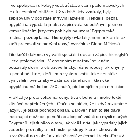
I ve spolupráci s kolegy však zůstává čtení ptolemaiovských
textů nesmírně obtížné. Už v době, kdy vznikaly, byly
zapisovány v podstatě mrtvým jazykem. „Tehdejší běžná
egyptština vypadala jinak a zapisovala se odlišným písmem,
komunikačním jazykem pak byla na území Egypta také
řečtina, později latina. Hieroglyfy ovládali jenom někteří kněží,
kteří pracovali se starými texty,“ vysvětluje Diana Míčková.
Tito kněží dokonce vytvořili speciální systém zápisu hieroglyfů
– tzv. ptolemajštinu. V enormním množství se v něm
používaly slovní a obrazové hříčky, různé rébusy, akronymy
a podobně. Lidé, kteří tento systém tvořili, také neustále
vymýšleli nové znaky – zatímco standardní, klasická
egyptština má kolem 750 znaků, ptolemajština jich má tisíce!
Překlad je proto velice náročný, trvá dlouho a mnoho textů
zůstává nepřeložených. „Občas se stává, že i když rozumíme
jazyku, je těžké pochopit obsah. Zároveň nám to ale dává
fascinující možnost ponořit se alespoň zčásti do mysli starých
Egypťanů, zjistit něco o tom, jak viděli svět, jak vypadaly jejich
vědecké poznatky a technické postupy, které uchovávali
a využívali po staletí a z nichž posléze čerpal i řecko-římský