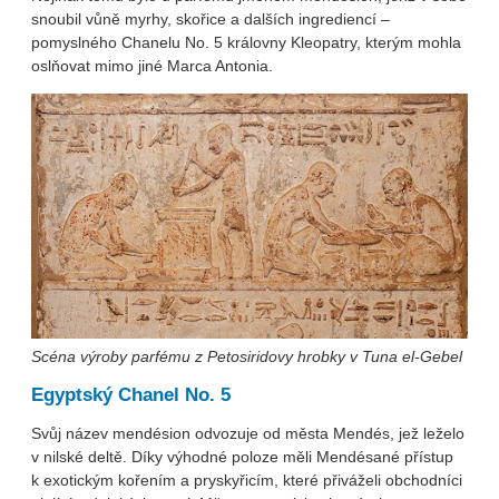
snoubil vůně myrhy, skořice a dalších ingrediencí –
pomyslného Chanelu No. 5 královny Kleopatry, kterým mohla
oslňovat mimo jiné Marca Antonia.
Scéna výroby parfému z Petosiridovy hrobky v Tuna el-Gebel
Egyptský Chanel No. 5
Svůj název mendésion odvozuje od města Mendés, jež leželo
v nilské deltě. Díky výhodné poloze měli Mendésané přístup
k exotickým kořením a pryskyřicím, které přiváželi obchodníci