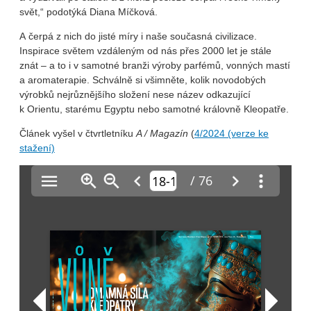
svět,“ podotýká Diana Míčková.
A čerpá z nich do jisté míry i naše současná civilizace.
Inspirace světem vzdáleným od nás přes 2000 let je stále
znát – a to i v samotné branži výroby parfémů, vonných mastí
a aromaterapie. Schválně si všimněte, kolik novodobých
výrobků nejrůznějšího složení nese název odkazující
k Orientu, starému Egyptu nebo samotné královně Kleopatře.
Článek vyšel v čtvrtletníku
A / Magazín
(
4/2024 (verze ke
stažení)