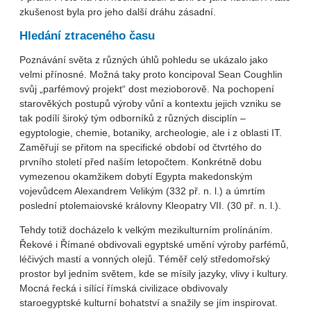
zkušenost byla pro jeho další dráhu zásadní.
Hledání ztraceného času
Poznávání světa z různých úhlů pohledu se ukázalo jako
velmi přínosné. Možná taky proto koncipoval Sean Coughlin
svůj „parfémový projekt“ dost mezioborově. Na pochopení
starověkých postupů výroby vůní a kontextu jejich vzniku se
tak podílí široký tým odborníků z různých disciplín –
egyptologie, chemie, botaniky, archeologie, ale i z oblasti IT.
Zaměřují se přitom na specifické období od čtvrtého do
prvního století před naším letopočtem. Konkrétně dobu
vymezenou okamžikem dobytí Egypta makedonským
vojevůdcem Alexandrem Velikým (332 př. n. l.) a úmrtím
poslední ptolemaiovské královny Kleopatry VII. (30 př. n. l.).
Tehdy totiž docházelo k velkým mezikulturním prolínáním.
Řekové i Římané obdivovali egyptské umění výroby parfémů,
léčivých mastí a vonných olejů. Téměř celý středomořský
prostor byl jedním světem, kde se mísily jazyky, vlivy i kultury.
Mocná řecká i sílící římská civilizace obdivovaly
staroegyptské kulturní bohatství a snažily se jím inspirovat.