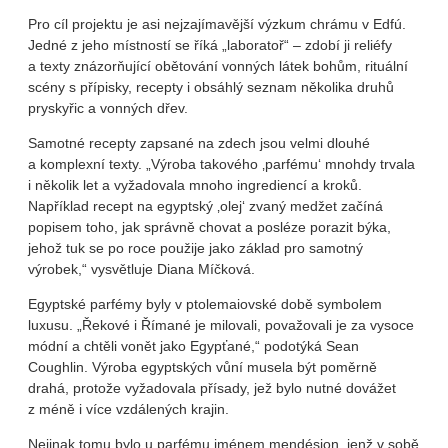
Pro cíl projektu je asi nejzajímavější výzkum chrámu v Edfú.
Jedné z jeho místností se říká „laboratoř“ – zdobí ji reliéfy
a texty znázorňující obětování vonných látek bohům, rituální
scény s přípisky, recepty i obsáhlý seznam několika druhů
pryskyřic a vonných dřev.
Samotné recepty zapsané na zdech jsou velmi dlouhé
a komplexní texty. „Výroba takového ‚parfému‘ mnohdy trvala
i několik let a vyžadovala mnoho ingrediencí a kroků.
Například recept na egyptský ‚olej‘ zvaný medžet začíná
popisem toho, jak správně chovat a posléze porazit býka,
jehož tuk se po roce použije jako základ pro samotný
výrobek,“ vysvětluje Diana Míčková.
Egyptské parfémy byly v ptolemaiovské době symbolem
luxusu. „Řekové i Římané je milovali, považovali je za vysoce
módní a chtěli vonět jako Egypťané,“ podotýká Sean
Coughlin. Výroba egyptských vůní musela být poměrně
drahá, protože vyžadovala přísady, jež bylo nutné dovážet
z méně i více vzdálených krajin.
Nejinak tomu bylo u parfému jménem mendésion, jenž v sobě