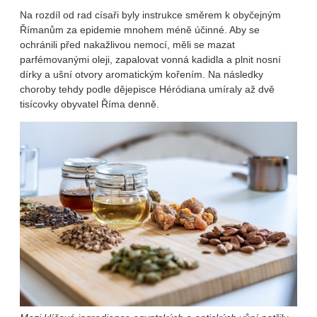
Na rozdíl od rad císaři byly instrukce směrem k obyčejným
Římanům za epidemie mnohem méně účinné. Aby se
ochránili před nakažlivou nemocí, měli se mazat
parfémovanými oleji, zapalovat vonná kadidla a plnit nosní
dírky a ušní otvory aromatickým kořením. Na následky
choroby tehdy podle dějepisce Héródiana umíraly až dvě
tisícovky obyvatel Říma denně.