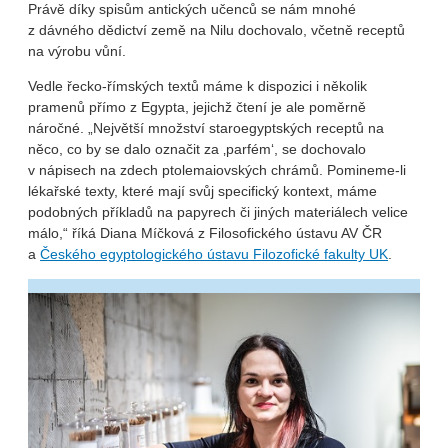
Právě díky spisům antických učenců se nám mnohé
z dávného dědictví země na Nilu dochovalo, včetně receptů
na výrobu vůní.
Vedle řecko-římských textů máme k dispozici i několik
pramenů přímo z Egypta, jejichž čtení je ale poměrně
náročné. „Největší množství staroegyptských receptů na
něco, co by se dalo označit za ‚parfém‘, se dochovalo
v nápisech na zdech ptolemaiovských chrámů. Pomineme-li
lékařské texty, které mají svůj specifický kontext, máme
podobných příkladů na papyrech či jiných materiálech velice
málo,“ říká Diana Míčková z Filosofického ústavu AV ČR
a
Českého egyptologického ústavu Filozofické fakulty UK
.