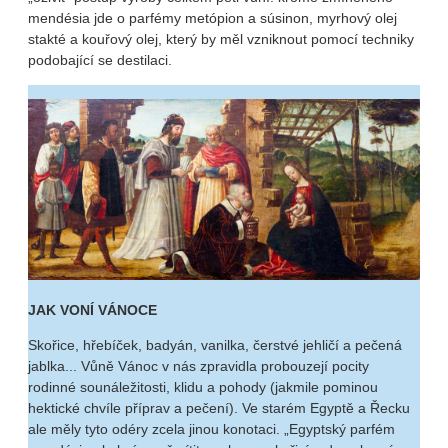
mendésia jde o parfémy metópion a súsinon, myrhový olej
stakté a kouřový olej, který by měl vzniknout pomocí techniky
podobající se destilaci.
JAK VONÍ VÁNOCE
Skořice, hřebíček, badyán, vanilka, čerstvé jehličí a pečená
jablka... Vůně Vánoc v nás zpravidla probouzejí pocity
rodinné sounáležitosti, klidu a pohody (jakmile pominou
hektické chvíle příprav a pečení). Ve starém Egyptě a Řecku
ale měly tyto odéry zcela jinou konotaci. „Egyptský parfém