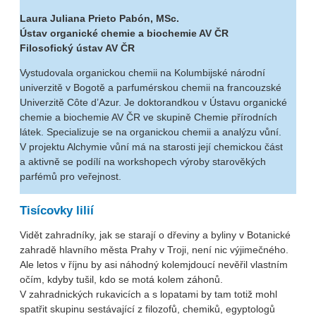
Laura Juliana Prieto Pabón, MSc.
Ústav organické chemie a biochemie AV ČR
Filosofický ústav AV ČR
Vystudovala organickou chemii na Kolumbijské národní
univerzitě v Bogotě a parfumérskou chemii na francouzské
Univerzitě Côte d’Azur. Je doktorandkou v Ústavu organické
chemie a biochemie AV ČR ve skupině Chemie přírodních
látek. Specializuje se na organickou chemii a analýzu vůní.
V projektu Alchymie vůní má na starosti její chemickou část
a aktivně se podílí na workshopech výroby starověkých
parfémů pro veřejnost.
Tisícovky lilií
Vidět zahradníky, jak se starají o dřeviny a byliny v Botanické
zahradě hlavního města Prahy v Troji, není nic výjimečného.
Ale letos v říjnu by asi náhodný kolemjdoucí nevěřil vlastním
očím, kdyby tušil, kdo se motá kolem záhonů.
V zahradnických rukavicích a s lopatami by tam totiž mohl
spatřit skupinu sestávající z filozofů, chemiků, egyptologů