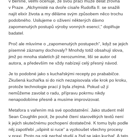
v Berlíně, velmi oceňuje, že svou práci může dělat zrovna
v Praze. „Alchymisté na dvoře císaře Rudolfa II. se snažili
najít elixír života a my děláme svým způsobem něco trochu
podobného. Usilujeme o oživení některých dávno
zapomenutých postupů výroby vonných esencí,“ doplňuje
badatel.
Proč ale mluvíme o „zapomenutých postupech“, když se jejich
písemné záznamy dochovaly? Mnohdy totiž obsahují slova,
jimž po mnoha staletích již nerozumíme, liší se autor od
autora, a především ne vždy nabízejí celý přesný návod.
Je to podobné jako s kuchařskými recepty po prababičce.
Zkušená kuchařka si do nich nezapisovala vše krok po kroku,
protože technologie prací jí byla zřejmá. Pokud už jí
nemůžeme zavolat o radu, přípravu pokrmu nikdy
nenapodobíme přesně a musíme improvizovat.
Metafora s vařením má své opodstatnění. Jako student měl
Sean Coughlin pocit, že pouhé čtení starověkých textů není
k jejich skutečnému pochopení dostatečné. K tomu bylo podle
něj zapotřebí „ušpinit si ruce“ a vyzkoušet všechny procesy
v praxi. Proto na rok nechal studií a živil se jako kuchař. A tato