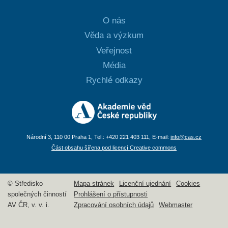
O nás
Věda a výzkum
Veřejnost
Média
Rychlé odkazy
Národní 3, 110 00 Praha 1, Tel.: +420 221 403 111, E-mail:
info@cas.cz
Část obsahu šířena pod licencí Creative commons
© Středisko
Mapa stránek
Licenční ujednání
Cookies
společných činností
Prohlášení o přístupnosti
AV ČR, v. v. i.
Zpracování osobních údajů
Webmaster