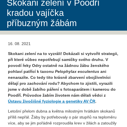
Skokani zelení v Poodří
kradou vajíčka
příbuzným žábám
16. 08. 2021
Skokani zelení na to vyzráli! Dokázali si vytvořit strategii,
při které vůbec nepotřebují samičky svého druhu. V
povodí řeky Odry ostatně na žádnou žábu ženského
pohlaví patřící k taxonu
Pelophylax esculentus
ani
nenarazíte. Co tedy tito krásně zbarvení obojživelníci
dělají pro zachování rodu? Abychom to zjistili, vyrazili
jsme v době žabího páření s fotoaparátem i kamerou do
Poodří. Průvodce žabím životem nám dělali vědci z
Ústavu živočišné fyziologie a genetiky AV ČR
.
Letošní přelom dubna a května milostným hrátkám skokanů
příliš nepřál. Žáby by potřebovaly o pár stupňů na teploměru
více, aby se jim pořádně rozproudila krev v žilách a zatoužily