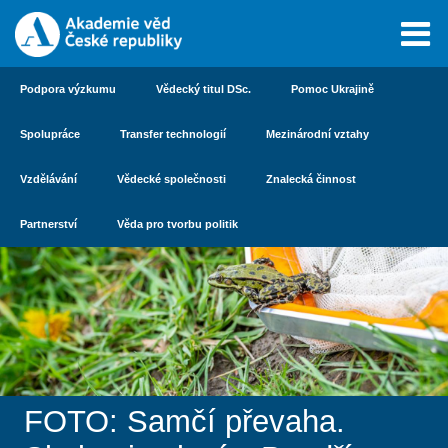
Podpora výzkumu
Vědecký titul DSc.
Pomoc Ukrajině
Spolupráce
Transfer technologií
Mezinárodní vztahy
Vzdělávání
Vědecké společnosti
Znalecká činnost
Partnerství
Věda pro tvorbu politik
FOTO: Samčí převaha.