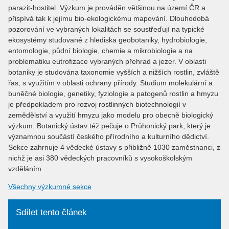
parazit-hostitel. Výzkum je prováděn většinou na území ČR a
přispívá tak k jejímu bio-ekologickému mapování. Dlouhodobá
pozorování ve vybraných lokalitách se soustřeďují na typické
ekosystémy studované z hlediska geobotaniky, hydrobiologie,
entomologie, půdní biologie, chemie a mikrobiologie a na
problematiku eutrofizace vybraných přehrad a jezer. V oblasti
botaniky je studována taxonomie vyšších a nižších rostlin, zvláště
řas, s využitím v oblasti ochrany přírody. Studium molekulární a
buněčné biologie, genetiky, fyziologie a patogenů rostlin a hmyzu
je předpokladem pro rozvoj rostlinných biotechnologií v
zemědělství a využití hmyzu jako modelu pro obecně biologický
výzkum. Botanický ústav též pečuje o Průhonický park, který je
významnou součástí českého přírodního a kulturního dědictví.
Sekce zahrnuje 4 vědecké ústavy s přibližně 1030 zaměstnanci, z
nichž je asi 380 vědeckých pracovníků s vysokoškolským
vzděláním.
Všechny výzkumné sekce
Sdílet tento článek