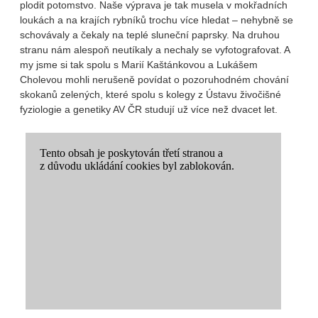
plodit potomstvo. Naše výprava je tak musela v mokřadních
loukách a na krajích rybníků trochu více hledat – nehybně se
schovávaly a čekaly na teplé sluneční paprsky. Na druhou
stranu nám alespoň neutíkaly a nechaly se vyfotografovat. A
my jsme si tak spolu s Marií Kaštánkovou a Lukášem
Cholevou mohli nerušeně povídat o pozoruhodném chování
skokanů zelených, které spolu s kolegy z Ústavu živočišné
fyziologie a genetiky AV ČR studují už více než dvacet let.