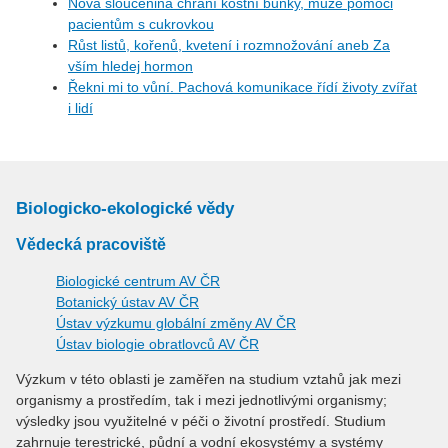
Nová sloučenina chrání kostní buňky, může pomoci
pacientům s cukrovkou
Růst listů, kořenů, kvetení i rozmnožování aneb Za
vším hledej hormon
Řekni mi to vůní. Pachová komunikace řídí životy zvířat
i lidí
Biologicko-ekologické vědy
Vědecká pracoviště
Biologické centrum AV ČR
Botanický ústav AV ČR
Ústav výzkumu globální změny AV ČR
Ústav biologie obratlovců AV ČR
Výzkum v této oblasti je zaměřen na studium vztahů jak mezi
organismy a prostředím, tak i mezi jednotlivými organismy;
výsledky jsou využitelné v péči o životní prostředí. Studium
zahrnuje terestrické, půdní a vodní ekosystémy a systémy