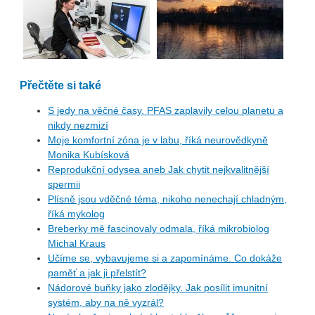
Přečtěte si také
S jedy na věčné časy. PFAS zaplavily celou planetu a
nikdy nezmizí
Moje komfortní zóna je v labu, říká neurovědkyně
Monika Kubísková
Reprodukční odysea aneb Jak chytit nejkvalitnější
spermii
Plísně jsou vděčné téma, nikoho nenechají chladným,
říká mykolog
Breberky mě fascinovaly odmala, říká mikrobiolog
Michal Kraus
Učíme se, vybavujeme si a zapomínáme. Co dokáže
paměť a jak ji přelstít?
Nádorové buňky jako zlodějky. Jak posílit imunitní
systém, aby na ně vyzrál?