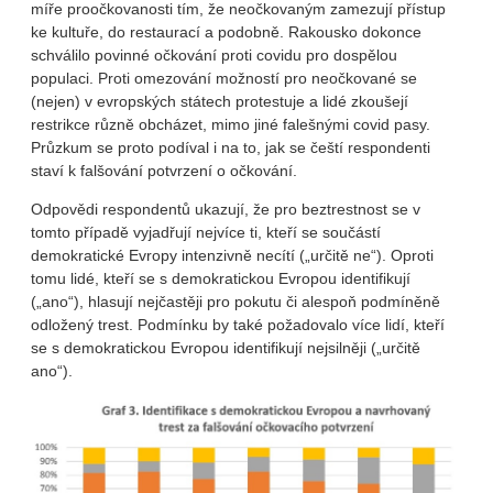
míře proočkovanosti tím, že neočkovaným zamezují přístup
ke kultuře, do restaurací a podobně. Rakousko dokonce
schválilo povinné očkování proti covidu pro dospělou
populaci. Proti omezování možností pro neočkované se
(nejen) v evropských státech protestuje a lidé zkoušejí
restrikce různě obcházet, mimo jiné falešnými covid pasy.
Průzkum se proto podíval i na to, jak se čeští respondenti
staví k falšování potvrzení o očkování.
Odpovědi respondentů ukazují, že pro beztrestnost se v
tomto případě vyjadřují nejvíce ti, kteří se součástí
demokratické Evropy intenzivně necítí („určitě ne“). Oproti
tomu lidé, kteří se s demokratickou Evropou identifikují
(„ano“), hlasují nejčastěji pro pokutu či alespoň podmíněně
odložený trest. Podmínku by také požadovalo více lidí, kteří
se s demokratickou Evropou identifikují nejsilněji („určitě
ano“).