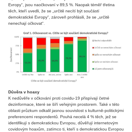
Evropy“, jsou naočkovaní v 89,5 %. Naopak téměř třetina
těch, kteří uvedli, že se „určitě necítí být součástí
demokratické Evropy“, zároveň prohlásili, že se „určitě
nenechají očkovat“.
Důvěra v hoaxy
K nedůvěře v očkování proti covidu-19 přispívají četné
dezinformace, které se šíří veřejným prostorem. Také v této
oblasti průzkum odkalil jasnou souvislost s kulturně-politickými
preferencemi respondentů. Pouhá necelá 4 % těch, jež se
identifikují s demokratickou Evropou, důvěřují internetovým
covidovým hoaxům, zatímco ti, kteří s demokratickou Evropou