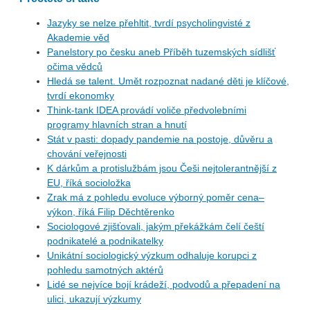
Jazyky se nelze přehltit, tvrdí psycholingvisté z
Akademie věd
Panelstory po česku aneb Příběh tuzemských sídlišť
očima vědců
Hledá se talent. Umět rozpoznat nadané děti je klíčové,
tvrdí ekonomky
Think-tank IDEA provádí voliče předvolebními
programy hlavních stran a hnutí
Stát v pasti: dopady pandemie na postoje, důvěru a
chování veřejnosti
K dárkům a protislužbám jsou Češi nejtolerantnější z
EU, říká socioložka
Zrak má z pohledu evoluce výborný poměr cena–
výkon, říká Filip Děchtěrenko
Sociologové zjišťovali, jakým překážkám čelí čeští
podnikatelé a podnikatelky
Unikátní sociologický výzkum odhaluje korupci z
pohledu samotných aktérů
Lidé se nejvíce bojí krádeží, podvodů a přepadení na
ulici, ukazují výzkumy