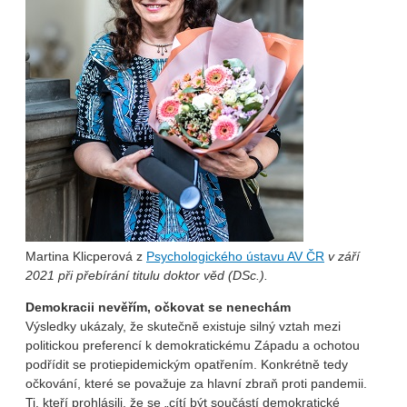
Martina Klicperová z
Psychologického ústavu AV ČR
v září
2021 při přebírání titulu doktor věd (DSc.).
Demokracii nevěřím, očkovat se nenechám
Výsledky ukázaly, že skutečně existuje silný vztah mezi
politickou preferencí k demokratickému Západu a ochotou
podřídit se protiepidemickým opatřením. Konkrétně tedy
očkování, které se považuje za hlavní zbraň proti pandemii.
Ti, kteří prohlásili, že se „cítí být součástí demokratické