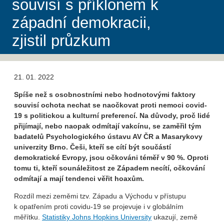
souvisí s příklonem k
západní demokracii,
zjistil průzkum
21. 01. 2022
Spíše než s osobnostními nebo hodnotovými faktory
souvisí ochota nechat se naočkovat proti nemoci covid-
19 s politickou a kulturní preferencí. Na důvody, proč lidé
přijímají, nebo naopak odmítají vakcínu, se zaměřil tým
badatelů Psychologického ústavu AV ČR a Masarykovy
univerzity Brno. Češi, kteří se cítí být součástí
demokratické Evropy, jsou očkováni téměř v 90 %. Oproti
tomu ti, kteří sounáležitost ze Západem necítí, očkování
odmítají a mají tendenci věřit hoaxům.
Rozdíl mezi zeměmi tzv. Západu a Východu v přístupu
k opatřením proti covidu-19 se projevuje i v globálním
měřítku.
Statistiky Johns Hopkins University
ukazují, země