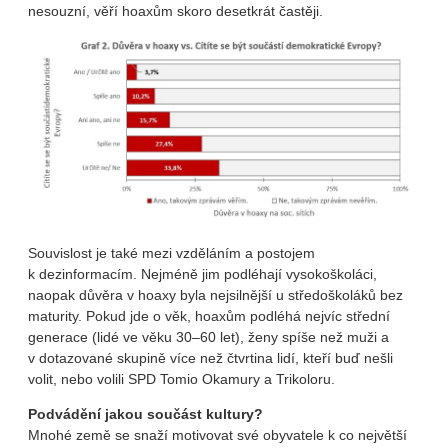
nesouzní, věří hoaxům skoro desetkrát častěji.
Souvislost je také mezi vzděláním a postojem
k dezinformacím. Nejméně jim podléhají vysokoškoláci,
naopak důvěra v hoaxy byla nejsilnější u středoškoláků bez
maturity. Pokud jde o věk, hoaxům podléhá nejvíc střední
generace (lidé ve věku 30–60 let), ženy spíše než muži a
v dotazované skupině více než čtvrtina lidí, kteří buď nešli
volit, nebo volili SPD Tomio Okamury a Trikoloru.
Podvádění jakou součást kultury?
Mnohé země se snaží motivovat své obyvatele k co největší