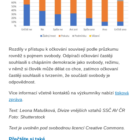
Rozdíly v přístupu k očkování souvisejí podle průzkumu
rovněž s pojmem svobody. Odpírači očkování častěji
souhlasili s chápáním demokracie jako svobody, režimu,
v němž si člověk může dělat co chce, zatímco očkovaní
častěji souhlasili s tvrzením, že součástí svobody je
odpovědnost.
Více informací včetně kontaktů na výzkumníky nabízí
tisková
zpráva
.
Text: Leona Matušková, Divize vnějších vztahů SSČ AV ČR
Foto: Shutterstock
Text je uvolněn pod svobodnou licencí Creative Commons.
Přečtěte si také