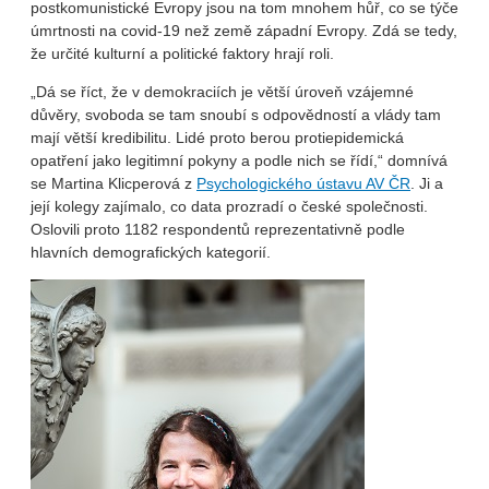
postkomunistické Evropy jsou na tom mnohem hůř, co se týče
úmrtnosti na covid-19 než země západní Evropy. Zdá se tedy,
že určité kulturní a politické faktory hrají roli.
„Dá se říct, že v demokraciích je větší úroveň vzájemné
důvěry, svoboda se tam snoubí s odpovědností a vlády tam
mají větší kredibilitu. Lidé proto berou protiepidemická
opatření jako legitimní pokyny a podle nich se řídí,“ domnívá
se Martina Klicperová z
Psychologického ústavu AV ČR
. Ji a
její kolegy zajímalo, co data prozradí o české společnosti.
Oslovili proto 1182 respondentů reprezentativně podle
hlavních demografických kategorií.