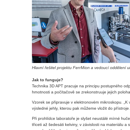
Hlavní řešitel projektu FerrMion a vedoucí oddělen
Jak to funguje?
Technika 3D APT pracuje na principu postupného odpr
hmotnosti a počítačově se zrekonstruuje jejich poloh
Vzorek se připravuje v elektronovém mikroskopu. „K 
výsledné jehly, kterou pak můžeme vložit do přístroj
Při prohlídce laboratoře je slyšet neustálé mírné huč
třiceti až šedesáti kelviny, v závislosti na materiál