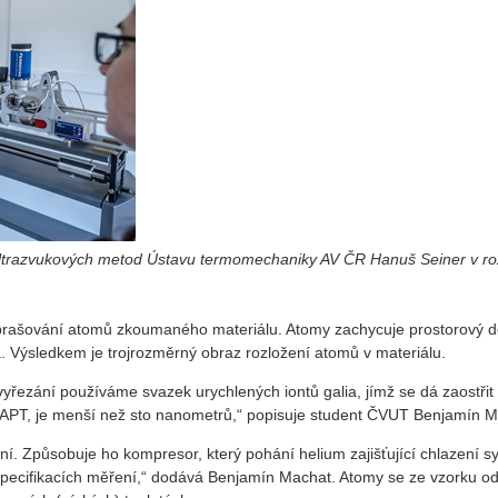
í ultrazvukových metod Ústavu termomechaniky AV ČR Hanuš Seiner v r
ašování atomů zkoumaného materiálu. Atomy zachycuje prostorový detekt
a. Výsledkem je trojrozměrný obraz rozložení atomů v materiálu.
vyřezání používáme svazek urychlených iontů galia, jímž se dá zaostři
e APT, je menší než sto nanometrů,“ popisuje student ČVUT Benjamín Mac
ení. Způsobuje ho kompresor, který pohání helium zajišťující chlazení 
u a specifikacích měření,“ dodává Benjamín Machat. Atomy se ze vzorku 