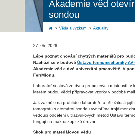
Akademie věd otevírá
sondou
Věda a výzkum
Aktuality
27. 05. 2026
Lépe poznat chování chytrých materiálů pro budo
Nachází se v budově
Ústavu termomechaniky AV
Akademie věd a dvě univerzitní pracoviště. V pon
FerrMionu.
Laboratoř sestává ze dvou propojených místností, v 
kterém budou vědci připravovat vzorky v podobě mal
Jak zaznělo na prohlídce laboratoře u příležitosti je
tomografu s atomární sondou vytvoříme trojdimenzioná
vedoucí oddělení ultrazvukových metod Ústavu termom
fungují na makroskopické úrovni.
Skok pro materiálovou vědu