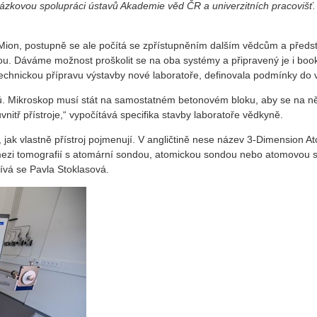
zkovou spolupráci ústavů Akademie věd ČR a univerzitních pracovišť.
ion, postupně se ale počítá se zpřístupněním dalším vědcům a předsta
rou. Dáváme možnost proškolit se na oba systémy a připravený je i book
chnickou přípravu výstavby nové laboratoře, definovala podmínky do 
ynů. Mikroskop musí stát na samostatném betonovém bloku, aby se na něj
 uvnitř přístroje,“ vypočítává specifika stavby laboratoře vědkyně.
 jak vlastně přístroj pojmenují. V angličtině nese název 3-Dimension A
mezi tomografií s atomární sondou, atomickou sondou nebo atomovou 
mívá se Pavla Stoklasová.