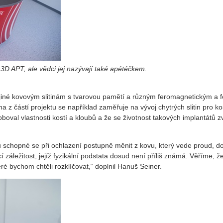
3D APT, ale vědci jej nazývají také apétéčkem.
iné kovovým slitinám s tvarovou pamětí a různým feromagnetickým a fe
na z částí projektu se například zaměřuje na vývoj chytrých slitin pro
boval vlastnosti kostí a kloubů a že se životnost takových implantátů zv
ou schopné se při ochlazení postupně měnit z kovu, který vede proud, d
ující záležitost, jejíž fyzikální podstata dosud není příliš známá. Věřím
ré bychom chtěli rozklíčovat,“ doplnil Hanuš Seiner.