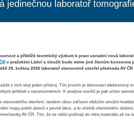
 jedinečnou laboratoř tomografi
ucnost a přiblížit teoretický výzkum k praxi usnadní nová labora
 ČR
v pražském Ládví a sloužit bude mimo jiné členům konsorcia 
dělí 25. května 2026 laboratoř slavnostně otevřel předseda AV ČR
každé z nich stojí jeden přístroj. Tím prvním je skenovací elektronov
inkých jehliček v nanorozměrech. K analýze vzorků je pak určen samo
jího slavnostního otevření, tandem obou zařízení vědcům umožní kvalitat
lní mapy poloh atomů v pevné látce, a to včetně chemického složení,“
echaniky AV ČR. Tím, že se vědci podívají do nitra materiálu až na úr