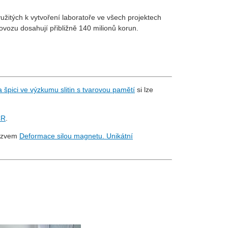
užitých k vytvoření laboratoře ve všech projektech
ozu dosahují přibližně 140 milionů korun.
pici ve výzkumu slitin s tvarovou pamětí
si lze
ČR
.
názvem
Deformace silou magnetu. Unikátní