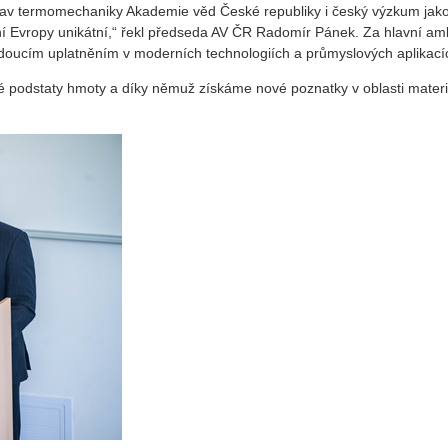
tav termomechaniky Akademie věd České republiky i český výzkum jako
dní Evropy unikátní,“ řekl předseda AV ČR Radomír Pánek. Za hlavní amb
budoucím uplatněním v moderních technologiích a průmyslových aplikac
é podstaty hmoty a díky němuž získáme nové poznatky v oblasti materiá