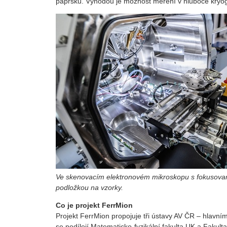
paprsku. Výhodou je možnost měření v hluboce kryog
Ve skenovacím elektronovém mikroskopu s fokusovaný
podložkou na vzorky.
Co je projekt FerrMion
Projekt FerrMion propojuje tři ústavy AV ČR – hlavním 
se podílejí Matematicko-fyzikální fakulta UK a Fakult