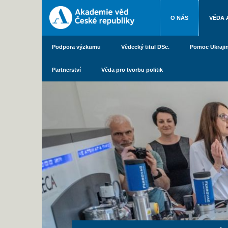
O NÁS
VĚDA 
Podpora výzkumu
Vědecký titul DSc.
Pomoc Ukraji
Partnerství
Věda pro tvorbu politik