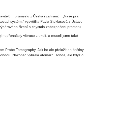
vitelům průmyslu z Česka i zahraničí. „Naše přání
ovací systém,“ vysvětlila Pavla Stoklasová z Ústavu
výběrového řízení a chystala zabezpečení prostoru.
 nepřenášely vibrace z okolí, a museli jsme také
tom Probe Tomography. Jak ho ale přeložit do češtiny,
sondou. Nakonec vyhrála atomární sonda, ale když o