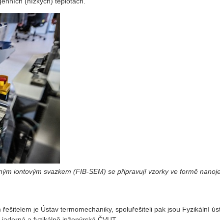
enních (nízkých) teplotách.
m iontovým svazkem (FIB-SEM) se připravují vzorky ve formě nanojeh
řešitelem je Ústav termomechaniky, spoluřešiteli pak jsou Fyzikální úst
a jaderná a fyzikálně inženýrská ČVUT.