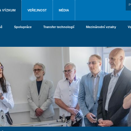
P
A VÝZKUM
VEŘEJNOST
MÉDIA
ně
Spolupráce
Transfer technologií
Mezinárodní vztahy
V