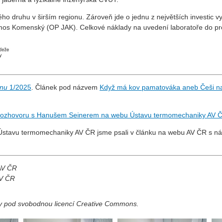
o druhu v širším regionu. Zároveň jde o jednu z největších investic vy
s Komenský (OP JAK). Celkové náklady na uvedení laboratoře do prov
ínu
1/2025
. Článek pod názvem
Když má kov pamatováka aneb Češi na š
rozhovoru s Hanušem Seinerem na webu Ústavu termomechaniky AV 
 Ústavu termomechaniky AV ČR jsme psali v článku na webu AV ČR s 
 AV ČR
AV ČR
ny pod svobodnou licencí Creative Commons.