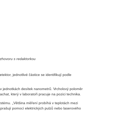
ozhovoru s redaktorkou
or, jednotlivé částice se identifikují podle
t v jednotkách desítek nanometrů. Vrcholový poloměr
hat, který v laboratoři pracuje na pozici technika.
systému. „Většina měření probíhá v teplotách mezi
odprašují pomocí elektrických pulzů nebo laserového