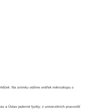
liček. Na snímku vidíme vnitřek mikroskopu s
av a Ústav jaderné fyziky; z univerzitních pracovišť