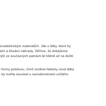
roelektrickým materiálům. Jde o látky, které by
 kostní a kloubní náhrady. Věříme, že dokážeme
ýší ze současných patnácti let klidně až na dožití
o formy polokovu, čímž vznikne fakticky nová látka
e, že by mohla souviset s nanodoménami určitého