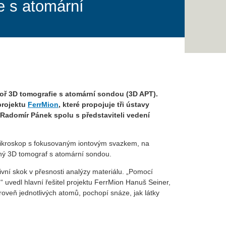
e s atomární
toř 3D tomografie s atomární sondou (3D APT).
projektu
FerrMion
, které propojuje tři ústavy
 Radomír Pánek spolu s představiteli vedení
ý mikroskop s fokusovaným iontovým svazkem, na
tný 3D tomograf s atomární sondou.
ivní skok v přesnosti analýzy materiálu. „Pomocí
 uvedl hlavní řešitel projektu FerrMion Hanuš Seiner,
oveň jednotlivých atomů, pochopí snáze, jak látky