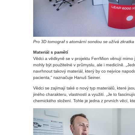
Pro 3D tomograf s atomární sondou se užívá zkratka 
Materiál s pamětí
Vědci a vědkyně se v projektu FerrMion věnují mimo j
mohly být použitelné v průmyslu, ale i medicíně. „Jed
navrhnout takový materiál, který by co nejvíce napodo
pacienta,“ naznačuje Hanuš Seiner.
Vědci se zajímají také o nový typ materiálů, které js
jiného charakteru, vlastností a využití. „Je to fascin
chemického složení. Tohle je jedna z prvních věcí, kte