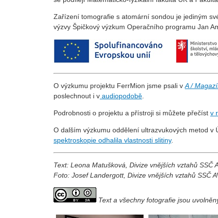
Zařízení tomografie s atomární sondou je jediným svéh
výzvy Špičkový výzkum Operačního programu Jan Amo
O výzkumu projektu FerrMion jsme psali v
A / Magaz
poslechnout i v
audiopodobě
.
Podrobnosti o projektu a přístroji si můžete přečíst
v 
O dalším výzkumu oddělení ultrazvukových metod v
spektroskopie odhalila vlastnosti slitiny
.
Text: Leona Matušková, Divize vnějších vztahů SSČ
Foto: Josef Landergott, Divize vnějších vztahů SSČ 
Text a všechny fotografie jsou uvolně