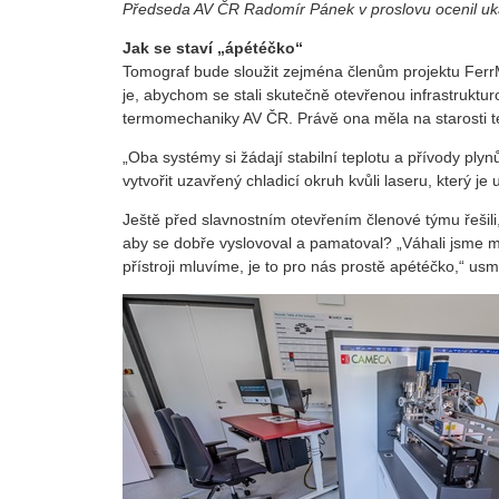
Předseda AV ČR Radomír Pánek v proslovu ocenil uká
Jak se staví „ápétéčko“
Tomograf bude sloužit zejména členům projektu FerrM
je, abychom se stali skutečně otevřenou infrastruktu
termomechaniky AV ČR. Právě ona měla na starosti te
„Oba systémy si žádají stabilní teplotu a přívody pl
vytvořit uzavřený chladicí okruh kvůli laseru, který je
Ještě před slavnostním otevřením členové týmu řešili,
aby se dobře vyslovoval a pamatoval? „Váhali jsme 
přístroji mluvíme, je to pro nás prostě apétéčko,“ us