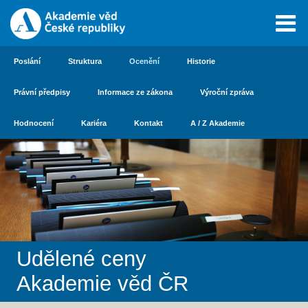
Poslání
Struktura
Ocenění
Historie
Právní předpisy
Informace ze zákona
Výroční zpráva
Hodnocení
Kariéra
Kontakt
A / Z Akademie
Udělené ceny
Akademie věd ČR