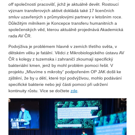
off
společností pracovišť, jichž je aktuálně devět. Rostoucí
význam transferových aktivit dokládá také 17 licenčních
smluv uzavřených s průmyslovými partnery v letošním roce.
Důležitým milníkem je Koncepce transferu humanitních a
společenských věd, kterou aktuálně projednává Akademická
rada AV ČR.
Podvýživa je problémem hlavně v zemích třetího světa, v
dětském věku je fatální. Vědci z Mikrobiologického ústavu AV
ČR s kolegy z tuzemska i zahraničí zkoumají specifický
bakteriální kmen, jenž by mohl problém pomoci řešit. V
projektu „Mluvíme s mikroby“ podpořeném OP JAK došli ke
zjištění, že by u dětí, které trpí podvýživou, mohlo podávání
specifické bakterie nebo její části pomoci při udržení
kontinuity růstu. Více se dočtete
zde
.