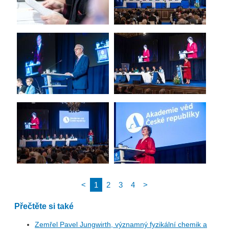
<
1
2
3
4
>
Přečtěte si také
Zemřel Pavel Jungwirth, významný fyzikální chemik a