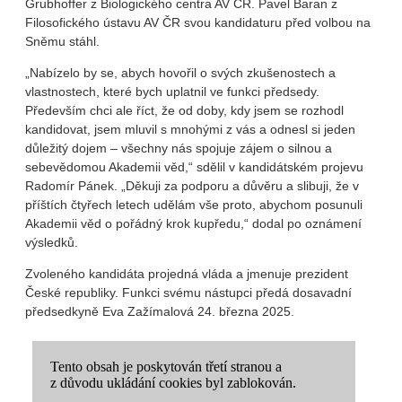
Grubhoffer z Biologického centra AV ČR. Pavel Baran z
Filosofického ústavu AV ČR svou kandidaturu před volbou na
Sněmu stáhl.
„Nabízelo by se, abych hovořil o svých zkušenostech a
vlastnostech, které bych uplatnil ve funkci předsedy.
Především chci ale říct, že od doby, kdy jsem se rozhodl
kandidovat, jsem mluvil s mnohými z vás a odnesl si jeden
důležitý dojem – všechny nás spojuje zájem o silnou a
sebevědomou Akademii věd,“ sdělil v kandidátském projevu
Radomír Pánek. „Děkuji za podporu a důvěru a slibuji, že v
příštích čtyřech letech udělám vše proto, abychom posunuli
Akademii věd o pořádný krok kupředu,“ dodal po oznámení
výsledků.
Zvoleného kandidáta projedná vláda a jmenuje prezident
České republiky. Funkci svému nástupci předá dosavadní
předsedkyně Eva Zažímalová 24. března 2025.