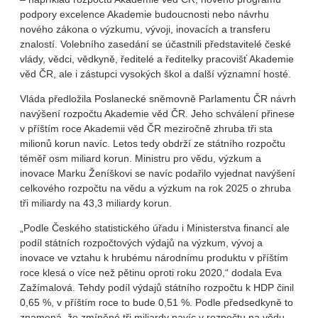
podpory excelence Akademie budoucnosti nebo návrhu
nového zákona o výzkumu, vývoji, inovacích a transferu
znalostí. Volebního zasedání se účastnili představitelé české
vlády, vědci, vědkyně, ředitelé a ředitelky pracovišť Akademie
věd ČR, ale i zástupci vysokých škol a další významní hosté.
Vláda předložila Poslanecké sněmovně Parlamentu ČR návrh
navýšení rozpočtu Akademie věd ČR. Jeho schválení přinese
v příštím roce Akademii věd ČR meziročně zhruba tři sta
milionů korun navíc. Letos tedy obdrží ze státního rozpočtu
téměř osm miliard korun. Ministru pro vědu, výzkum a
inovace Marku Ženíškovi se navíc podařilo vyjednat navýšení
celkového rozpočtu na vědu a výzkum na rok 2025 o zhruba
tři miliardy na 43,3 miliardy korun.
„Podle Českého statistického úřadu i Ministerstva financí ale
podíl státních rozpočtových výdajů na výzkum, vývoj a
inovace ve vztahu k hrubému národnímu produktu v příštím
roce klesá o více než pětinu oproti roku 2020,“ dodala Eva
Zažímalová. Tehdy podíl výdajů státního rozpočtu k HDP činil
0,65 %, v příštím roce to bude 0,51 %. Podle předsedkyně to
znamená, že zmíněné tři miliardy navíc v rozpočtu na vědu