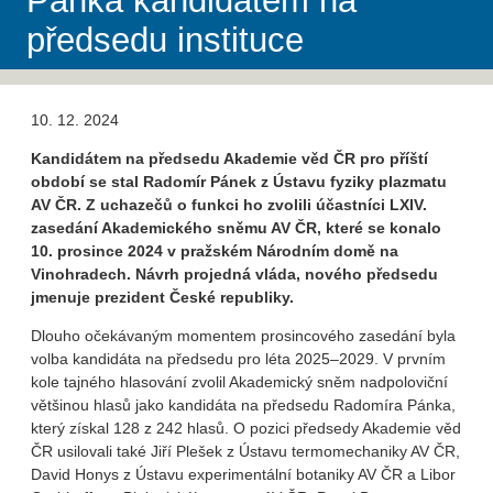
Pánka kandidátem na
předsedu instituce
10. 12. 2024
Kandidátem na předsedu Akademie věd ČR pro příští
období se stal Radomír Pánek z Ústavu fyziky plazmatu
AV ČR. Z uchazečů o funkci ho zvolili účastníci LXIV.
zasedání Akademického sněmu AV ČR, které se konalo
10. prosince 2024 v pražském Národním domě na
Vinohradech. Návrh projedná vláda, nového předsedu
jmenuje prezident České republiky.
Dlouho očekávaným momentem prosincového zasedání byla
volba kandidáta na předsedu pro léta 2025–2029. V prvním
kole tajného hlasování zvolil Akademický sněm nadpoloviční
většinou hlasů jako kandidáta na předsedu Radomíra Pánka,
který získal 128 z 242 hlasů. O pozici předsedy Akademie věd
ČR usilovali také Jiří Plešek z Ústavu termomechaniky AV ČR,
David Honys z Ústavu experimentální botaniky AV ČR a Libor