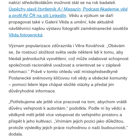
nabízí středoškolákům možnost stát se na rok badateli.
Úspěchy slavil čtvrtletník
A / Magazín
, Podcast Akademie věd
a profil AV ČR na síti LinkedIn
. Vědu a výzkum se daří
propagovat také v Galerii Věda a umění, kde aktuálně
návštěvníci najdou výstavu fotografií zaměstnanecké soutěže
Věda fotogenická
.
Význam popularizace zdůraznila i Věra Kovářová: „Obávám
se, že rostoucí složitost světa vede některé lidi k tomu, aby
hledali jednoduchá vysvětlení, což může oslabovat schopnost
společnosti racionálně uvažovat a orientovat se v záplavě
informací.“ Právě v tomto ohledu vidí místopředsedkyně
Poslanecké sněmovny klíčovou roli vědy a vědecké komunity
– pomoci lidem lépe chápat složité otázky a předat jim
důvěryhodné informace.
„Potřebujeme ale ještě více pracovat na tom, abychom vrátili
důvěru veřejnosti k autoritám,“ podotkla. Podle ní by vědci a
vědkyně měli ještě více vstupovat do veřejného prostoru a
přispět k jeho kultivaci. „Vnímám jejich pozici jako důležitou,
protože výsledky jejich práce rozhodnou o naší budoucnosti,“
dodala.