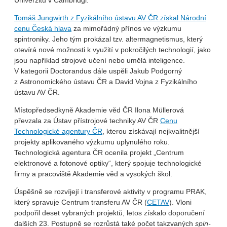
Univerzitu v Cambridgi.
Tomáš Jungwirth z Fyzikálního ústavu AV ČR získal Národní
cenu Česká hlava
za mimořádný přínos ve výzkumu
spintroniky. Jeho tým prokázal tzv. altermagnetismus, který
otevírá nové možnosti k využití v pokročilých technologií, jako
jsou například strojové učení nebo umělá inteligence.
V kategorii Doctorandus dále uspěli Jakub Podgorný
z Astronomického ústavu ČR a David Vojna z Fyzikálního
ústavu AV ČR.
Místopředsedkyně Akademie věd ČR Ilona Müllerová
převzala za Ústav přístrojové techniky AV ČR
Cenu
Technologické agentury ČR
, kterou získávají nejkvalitnější
projekty aplikovaného výzkumu uplynulého roku.
Technologická agentura ČR ocenila projekt „Centrum
elektronové a fotonové optiky“, který spojuje technologické
firmy a pracoviště Akademie věd a vysokých škol.
Úspěšně se rozvíjejí i transferové aktivity v programu PRAK,
který spravuje Centrum transferu AV ČR (
CETAV
). Vloni
podpořil deset vybraných projektů, letos získalo doporučení
dalších 23. Postupně se rozrůstá také počet takzvaných
spin-