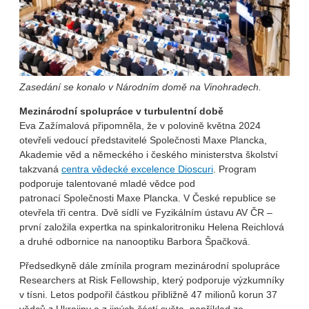
Zasedání se konalo v Národním domě na Vinohradech.
Mezinárodní spolupráce v turbulentní době
Eva Zažímalová připomněla, že v polovině května 2024
otevřeli vedoucí představitelé Společnosti Maxe Plancka,
Akademie věd a německého i českého ministerstva školství
takzvaná
centra vědecké excelence Dioscuri
. Program
podporuje talentované mladé vědce pod
patronací Společnosti Maxe Plancka. V České republice se
otevřela tři centra. Dvě sídlí ve Fyzikálním ústavu AV ČR –
první založila expertka na spinkaloritroniku Helena Reichlová
a druhé odbornice na nanooptiku Barbora Špačková.
Předsedkyně dále zmínila program mezinárodní spolupráce
Researchers at Risk Fellowship, který podporuje výzkumníky
v tísni. Letos podpořil částkou přibližně 47 milionů korun 37