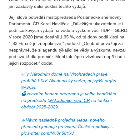
jen zastavily další pokles těchto výdajů.
Její slova potvrdil i místopředseda Poslanecké sněmovny
Parlamentu ČR Karel Havlíček. „Důležitým ukazatelem je i
podíl celkových výdajů na vědu a výzkum vůči HDP – GERD.
V roce 2020 jsme dosáhli 1,95 %, od té doby podíl klesl na
1,83 %, což je znepokojivé,“ podotkl. „Osobně považuji za
nesprávné, že si agendu týkající se vědy a výzkumu nevzal
pod svá křídla premiér. Mohl tak lépe ovlivňovat například i
jejich rozpočet,“ dodal.
✅ V Národním domě na Vinohradech právě
probíhá LXIV. Akademický sněm, nejvyšší orgán
#AVČR
.
🗳️ Hlavním bodem programu je volba kandidáta
na předsedu
@Akademie_ved_CR
na funkční
období 2025-2029.
🔹Návrh následně projedná vláda, nového
předsedu jmenuje prezident České republiky.…
pic.twitter.com/NrI0n58YkJ