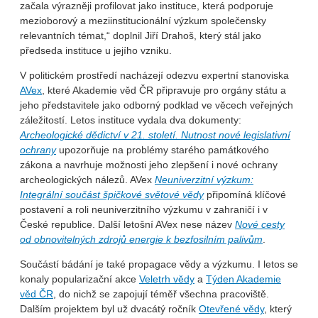
začala výrazněji profilovat jako instituce, která podporuje
mezioborový a meziinstitucionální výzkum společensky
relevantních témat,“ doplnil Jiří Drahoš, který stál jako
předseda instituce u jejího vzniku.
V politickém prostředí nacházejí odezvu expertní stanoviska
AVex
, které Akademie věd ČR připravuje pro orgány státu a
jeho představitele jako odborný podklad ve věcech veřejných
záležitostí. Letos instituce vydala dva dokumenty:
Archeologické dědictví v 21. století. Nutnost nové legislativní
ochrany
upozorňuje na problémy starého památkového
zákona a navrhuje možnosti jeho zlepšení i nové ochrany
archeologických nálezů. AVex
Neuniverzitní výzkum:
Integrální součást špičkové světové vědy
připomíná klíčové
postavení a roli neuniverzitního výzkumu v zahraničí i v
České republice. Další letošní AVex nese název
Nové cesty
od obnovitelných zdrojů energie k bezfosilním palivům
.
Součástí bádání je také propagace vědy a výzkumu. I letos se
konaly popularizační akce
Veletrh vědy
a
Týden Akademie
věd ČR
, do nichž se zapojují téměř všechna pracoviště.
Dalším projektem byl už dvacátý ročník
Otevřené vědy
, který