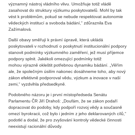
významný nástroj vládního vlivu. Umožňuje totiž vládě
zasahovat do struktury výzkumu poskytovatelů. Mohl by tak
vést k problémům, pokud se nebude respektovat autonomie
vědeckých institucí a svoboda bádání,“ zdůraznila Eva
Zažímalová.
Další obavy směřují k právní úpravě, která ukládá
poskytovateli v rozhodnutí o poskytnutí institucionální podpory
stanovit podmínky výzkumného zaměření, jež musí příjemce
podpory splnit. Jakékoli omezující podmínky totiž
mohou výrazně okleštit potřebnou dynamiku bádání. „Věřím
ale, že společným úsilím nakonec dosáhneme toho, aby nový
zákon efektivně podporoval vědu, výzkum a inovace v naší
zemi,“ vyzdvihla předsedkyně.
Podobného názoru je i první místopředseda Senátu
Parlamentu ČR Jiří Drahoš: „Doufám, že se zákon podaří
dopracovat do podoby, kdy podpoří rozvoj vědy a současně
omezí byrokracii, což bylo i jedním z jeho deklarovaných cílů,“
podotkl a dodal, že pro zvyšování kontroly vědecké činnosti
neexistují racionální důvody.