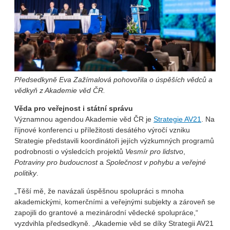
Předsedkyně Eva Zažímalová pohovořila o úspěších vědců a
vědkyň z Akademie věd ČR.
Věda pro veřejnost i státní správu
Významnou agendou Akademie věd ČR je
Strategie AV21
. Na
říjnové konferenci u příležitosti desátého výročí vzniku
Strategie představili koordinátoři jejích výzkumných programů
podrobnosti o výsledcích projektů
Vesmír pro lidstvo
,
Potraviny pro budoucnost
a
Společnost v pohybu a veřejné
politiky
.
„Těší mě, že navázali úspěšnou spolupráci s mnoha
akademickými, komerčními a veřejnými subjekty a zároveň se
zapojili do grantové a mezinárodní vědecké spolupráce,“
vyzdvihla předsedkyně. „Akademie věd se díky Strategii AV21