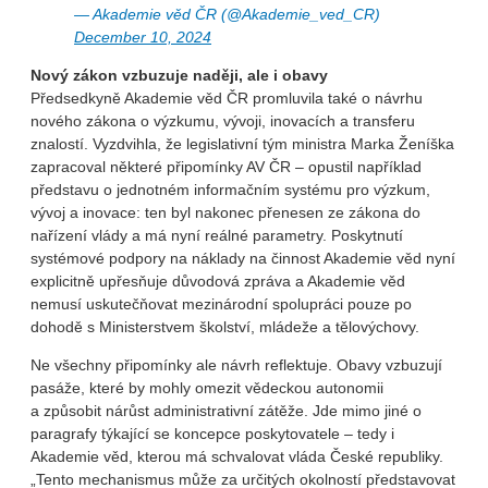
— Akademie věd ČR (@Akademie_ved_CR)
December 10, 2024
Nový zákon vzbuzuje naději, ale i obavy
Předsedkyně Akademie věd ČR promluvila také o návrhu
nového zákona o výzkumu, vývoji, inovacích a transferu
znalostí. Vyzdvihla, že legislativní tým ministra Marka Ženíška
zapracoval některé připomínky AV ČR – opustil například
představu o jednotném informačním systému pro výzkum,
vývoj a inovace: ten byl nakonec přenesen ze zákona do
nařízení vlády a má nyní reálné parametry. Poskytnutí
systémové podpory na náklady na činnost Akademie věd nyní
explicitně upřesňuje důvodová zpráva a Akademie věd
nemusí uskutečňovat mezinárodní spolupráci pouze po
dohodě s Ministerstvem školství, mládeže a tělovýchovy.
Ne všechny připomínky ale návrh reflektuje. Obavy vzbuzují
pasáže, které by mohly omezit vědeckou autonomii
a způsobit nárůst administrativní zátěže. Jde mimo jiné o
paragrafy týkající se koncepce poskytovatele – tedy i
Akademie věd, kterou má schvalovat vláda České republiky.
„Tento mechanismus může za určitých okolností představovat