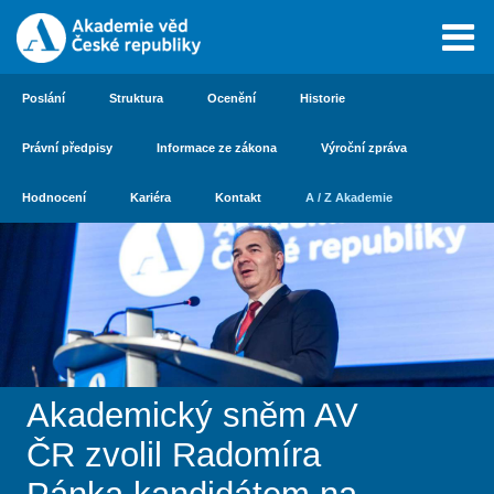
Poslání
Struktura
Ocenění
Historie
Právní předpisy
Informace ze zákona
Výroční zpráva
Hodnocení
Kariéra
Kontakt
A / Z Akademie
Akademický sněm AV
ČR zvolil Radomíra