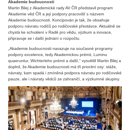
Akademie budoucnosti
Martin Bilej z Akademické rady AV ČR představil program
Akademie věd ČR a její podpory pracovišť s názvem
Akademie budoucnosti. Koncipován je tak, že obsahuje
podporu návratu rodičů po rodičovské přestávce. Aktuálně se
chystá ke schválení v Radě pro vědu, výzkum a inovace,
připravuje se i další jednání o rozpočtu.
„Akademie budoucnosti navazuje na současné programy
podpory excelence, tedy Akademickou prémii, Luminu
quaeruntur, Wichterleho prémii a další,“ vysvětlil Martin Bilej a
doplnil, že Akademie budoucnosti má tři prioritní osy: stáže,
návraty, kam spadá i zmíněná podpora návratu po rodičovské
pauze, ale i návraty vědců ze zahraničí, a výzkumné skupiny.