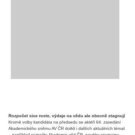
Rozpočet sice roste, výdaje na vědu ale obecně stagnují
Kromě volby kandidáta na předsedu se aktéři 64. zasedání
Akademického sněmu AV ČR dotkli i dalších aktuálních témat
– například rozpočtu Akademie věd ČR, nového programu