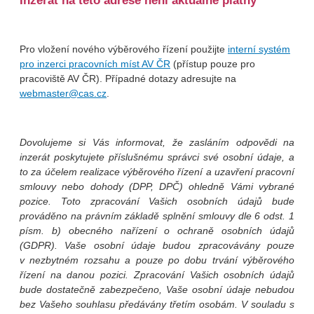
Inzerát na této adrese není aktuálně platný
Pro vložení nového výběrového řízení použijte
interní systém
pro inzerci pracovních míst AV ČR
(přístup pouze pro
pracoviště AV ČR). Případné dotazy adresujte na
webmaster@cas.cz
.
Dovolujeme si Vás informovat, že zasláním odpovědi na
inzerát poskytujete příslušnému správci své osobní údaje, a
to za účelem realizace výběrového řízení a uzavření pracovní
smlouvy nebo dohody (DPP, DPČ) ohledně Vámi vybrané
pozice. Toto zpracování Vašich osobních údajů bude
prováděno na právním základě splnění smlouvy dle 6 odst. 1
písm. b) obecného nařízení o ochraně osobních údajů
(GDPR). Vaše osobní údaje budou zpracovávány pouze
v nezbytném rozsahu a pouze po dobu trvání výběrového
řízení na danou pozici. Zpracování Vašich osobních údajů
bude dostatečně zabezpečeno, Vaše osobní údaje nebudou
bez Vašeho souhlasu předávány třetím osobám. V souladu s