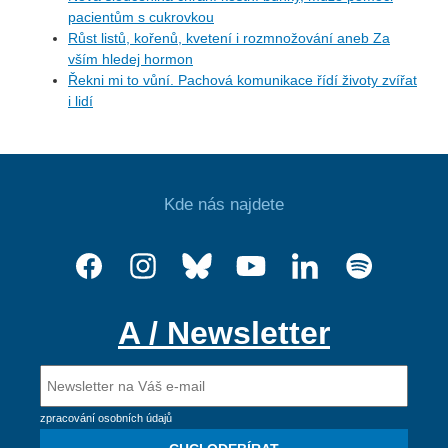
pacientům s cukrovkou
Růst listů, kořenů, kvetení i rozmnožování aneb Za
vším hledej hormon
Řekni mi to vůní. Pachová komunikace řídí životy zvířat
i lidí
Kde nás najdete
A / Newsletter
zpracování osobních údajů