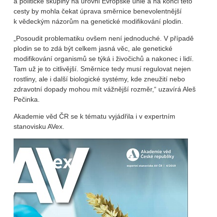
a politické skupiny na úrovni Evropské unie a na konci této
cesty by mohla čekat úprava směrnice benevolentnější
k vědeckým názorům na genetické modifikování plodin.
„Posoudit problematiku ovšem není jednoduché. V případě
plodin se to zdá být celkem jasná věc, ale genetické
modifikování organismů se týká i živočichů a nakonec i lidí.
Tam už je to citlivější. Směrnice tedy musí regulovat nejen
rostliny, ale i další biologické systémy, kde zneužití nebo
zdravotní dopady mohou mít vážnější rozměr,“ uzavírá Aleš
Pečinka.
Akademie věd ČR se k tématu vyjádřila i v expertním
stanovisku AVex.