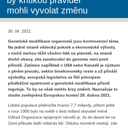
by kritikou pravidel
mohli vyvolat změnu
30. 04. 2021
Genetické modifikace organismů jsou kontroverzní téma.
Na jedné straně vědecký pokrok a ekonomické výhody,
z nichž mohou těžit všichni lidé na planetě, na straně
druhé obavy, zda zasahování do genomu není proti
přírodě. Zatímco například v USA nebo Kanadě je výzkum
v plném proudu, sektor bioekonomiky roste a už přináší
výsledky, evropská legislativa se řídí principem
předběžné opatrnosti a genetické modifikace přísně
reguluje. To by se však mohlo brzy změnit. Naznačuje to
studie zveřejněná Evropskou komisí 29. dubna 2021.
Lidská populace překročila hranici 7,7 miliardy, přitom ještě
v roce 1900 bylo na světě o šest miliard obyvatel méně.
Odhad Organizace spojených národů je, že do deseti let na
Zemi přibude další miliarda lidí. Otázka nicméně nestojí, zda