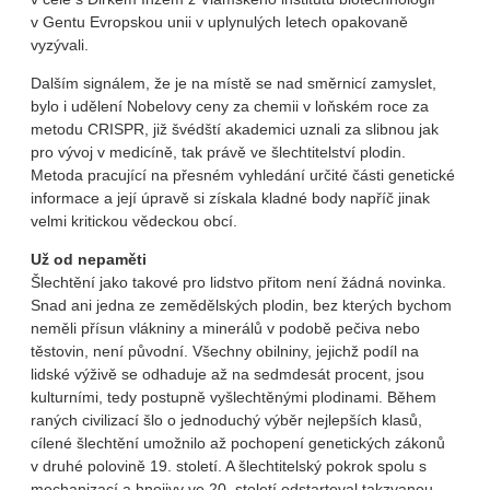
v Gentu Evropskou unii v uplynulých letech opakovaně
vyzývali.
Dalším signálem, že je na místě se nad směrnicí zamyslet,
bylo i udělení Nobelovy ceny za chemii v loňském roce za
metodu CRISPR, již švédští akademici uznali za slibnou jak
pro vývoj v medicíně, tak právě ve šlechtitelství plodin.
Metoda pracující na přesném vyhledání určité části genetické
informace a její úpravě si získala kladné body napříč jinak
velmi kritickou vědeckou obcí.
Už od nepaměti
Šlechtění jako takové pro lidstvo přitom není žádná novinka.
Snad ani jedna ze zemědělských plodin, bez kterých bychom
neměli přísun vlákniny a minerálů v podobě pečiva nebo
těstovin, není původní. Všechny obilniny, jejichž podíl na
lidské výživě se odhaduje až na sedmdesát procent, jsou
kulturními, tedy postupně vyšlechtěnými plodinami. Během
raných civilizací šlo o jednoduchý výběr nejlepších klasů,
cílené šlechtění umožnilo až pochopení genetických zákonů
v druhé polovině 19. století. A šlechtitelský pokrok spolu s
mechanizací a hnojivy ve 20. století odstartoval takzvanou