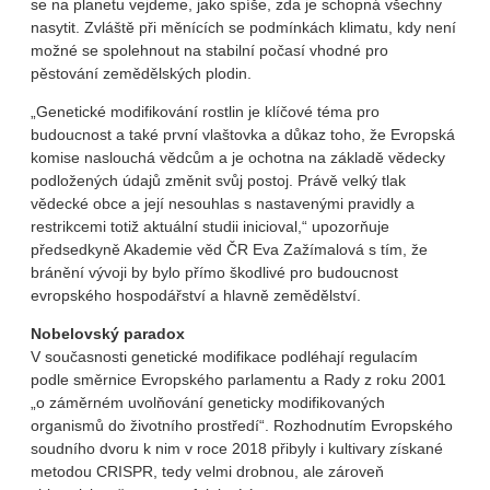
se na planetu vejdeme, jako spíše, zda je schopná všechny
nasytit. Zvláště při měnících se podmínkách klimatu, kdy není
možné se spolehnout na stabilní počasí vhodné pro
pěstování zemědělských plodin.
„Genetické modifikování rostlin je klíčové téma pro
budoucnost a také první vlaštovka a důkaz toho, že Evropská
komise naslouchá vědcům a je ochotna na základě vědecky
podložených údajů změnit svůj postoj. Právě velký tlak
vědecké obce a její nesouhlas s nastavenými pravidly a
restrikcemi totiž aktuální studii inicioval,“ upozorňuje
předsedkyně Akademie věd ČR Eva Zažímalová s tím, že
bránění vývoji by bylo přímo škodlivé pro budoucnost
evropského hospodářství a hlavně zemědělství.
Nobelovský paradox
V současnosti genetické modifikace podléhají regulacím
podle směrnice Evropského parlamentu a Rady z roku 2001
„o záměrném uvolňování geneticky modifikovaných
organismů do životního prostředí“. Rozhodnutím Evropského
soudního dvoru k nim v roce 2018 přibyly i kultivary získané
metodou CRISPR, tedy velmi drobnou, ale zároveň