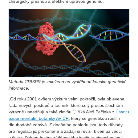
chirurgicky přesnou a efektivní úpravou genomu.
Metoda CRISPR je založena na vystřihnutí kousku genetické
informace.
„Od roku 2001 ovšem výzkum velmi pokročil, byla objevena
řada nových postupů a technik, které celý proces šlechtění
výrazně usnadňují a také zlevňují,“ říká Aleš Pečinka z
Ústavu
experimentální botaniky AV ČR
, který se genetikou rostlin
dlouhodobě zabývá. Z dnešního pohledu jsou tedy důvody
pro regulaci již překonané a žádají si revizi, k čemuž vědci
v čele s Dirkem Inzém z Vlámského institutu biotechnologií