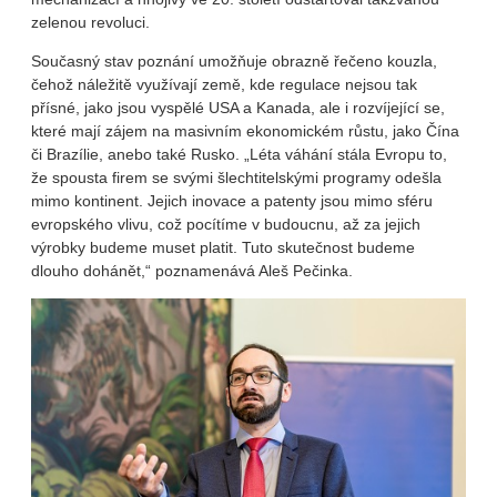
zelenou revoluci.
Současný stav poznání umožňuje obrazně řečeno kouzla,
čehož náležitě využívají země, kde regulace nejsou tak
přísné, jako jsou vyspělé USA a Kanada, ale i rozvíjející se,
které mají zájem na masivním ekonomickém růstu, jako Čína
či Brazílie, anebo také Rusko. „Léta váhání stála Evropu to,
že spousta firem se svými šlechtitelskými programy odešla
mimo kontinent. Jejich inovace a patenty jsou mimo sféru
evropského vlivu, což pocítíme v budoucnu, až za jejich
výrobky budeme muset platit. Tuto skutečnost budeme
dlouho dohánět,“ poznamenává Aleš Pečinka.