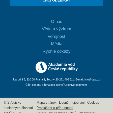
CHCI ODEBÍRAT
O nás
Věda a výzkum
Veřejnost
Média
Rychlé odkazy
Národní 3, 110 00 Praha 1, Tel.: +420 221 403 111, E-mail:
info@cas.cz
Část obsahu šířena pod licencí Creative commons
© Středisko
Mapa stránek
Licenční ujednání
Cookies
společných činností
Prohlášení o přístupnosti