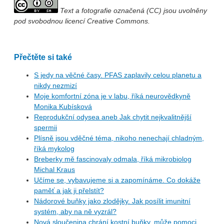
Text a fotografie označená (CC) jsou uvolněny
pod svobodnou licencí Creative Commons.
Přečtěte si také
S jedy na věčné časy. PFAS zaplavily celou planetu a
nikdy nezmizí
Moje komfortní zóna je v labu, říká neurovědkyně
Monika Kubísková
Reprodukční odysea aneb Jak chytit nejkvalitnější
spermii
Plísně jsou vděčné téma, nikoho nenechají chladným,
říká mykolog
Breberky mě fascinovaly odmala, říká mikrobiolog
Michal Kraus
Učíme se, vybavujeme si a zapomínáme. Co dokáže
paměť a jak ji přelstít?
Nádorové buňky jako zlodějky. Jak posílit imunitní
systém, aby na ně vyzrál?
Nová sloučenina chrání kostní buňky, může pomoci