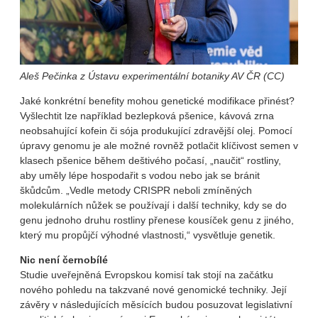
Aleš Pečinka z Ústavu experimentální botaniky AV ČR (CC)
Jaké konkrétní benefity mohou genetické modifikace přinést?
Vyšlechtit lze například bezlepková pšenice, kávová zrna
neobsahující kofein či sója produkující zdravější olej. Pomocí
úpravy genomu je ale možné rovněž potlačit klíčivost semen v
klasech pšenice během deštivého počasí, „naučit“ rostliny,
aby uměly lépe hospodařit s vodou nebo jak se bránit
škůdcům. „Vedle metody CRISPR neboli zmíněných
molekulárních nůžek se používají i další techniky, kdy se do
genu jednoho druhu rostliny přenese kousíček genu z jiného,
který mu propůjčí výhodné vlastnosti,“ vysvětluje genetik.
Nic není černobílé
Studie uveřejněná Evropskou komisí tak stojí na začátku
nového pohledu na takzvané nové genomické techniky. Její
závěry v následujících měsících budou posuzovat legislativní