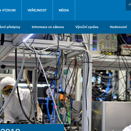
P
A VÝZKUM
VEŘEJNOST
MÉDIA
ávní předpisy
Informace ze zákona
Výroční zpráva
Hodnocení