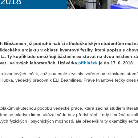
 2018
ch Břežanech již podruhé nabízí středoškolským studentům možno
deckého projektu v oblasti kvantové fyziky, která popisuje chová
ta. Ty kupříkladu umožňují částicím existovat na dvou místech zár
ovat i ve svých laboratořích. Uzávěrka
přihlášek
je do 17. 6. 2018.
éma kvantových teček, což jsou malé krystaly tvořené pár stovkami ato
ubka, vědecký pracovník ELI Beamlines. Právě kvantové tečky dnes už 
olákům skutečnou podobu vědecké práce, která začíná studiem literatu
íme se mladým lidem ukázat vědu bez předstírání. Tedy i možná úskalí
 svých fyzických i psychických možností, ale především ty okamžiky euf