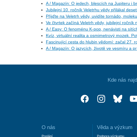
A / Magazín: O jedech, blescích na Jupiteru i b
Jubilejní 10. ročník Veletrhu vědy přilákal deset
Přijďte na Veletrh vědy, uvidíte tornádo, molekulu
Ve čtvrtek začíná Veletrh vědy, jubilejní ročník
A / Easy: O fenoménu K-pop, nenávisti na sítíc
Kvíz, virtuální realita a osmimetrový mozek. Po
Fascinující cesta do hlubin vědomí: začal 27.
A / Magazín: O jazycích, životě ve vesmíru a p
Kde nás najd
O nás
Věda a výzkum
Poslání
Podpora výzkumu