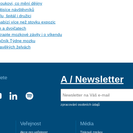
roukovi, co mění dějiny
itisíce návštěvníků
, špitál i družici
 nabízí více než stovku expozic
h a dvojčatech
trapte mozkové závity i o víkendu
 ročník Týdne mozku
ravěkých želvách
A / Newsletter
ete
zpracování osobních údajů
Veřejnost
Média
Akce pro veřejnost
Tiskové zprávy