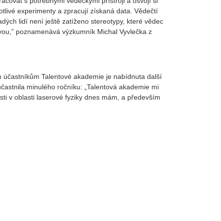
acovat s potřebnými vědeckými přístroji a osvojí si
tlivé experimenty a zpracují získaná data. Vědečtí
ých lidí není ještě zatíženo stereotypy, které vědec
lavou,” poznamenává výzkumník Michal Vyvlečka z
 účastníkům Talentové akademie je nabídnuta další
zúčastnila minulého ročníku: „Talentová akademie mi
sti v oblasti laserové fyziky dnes mám, a především