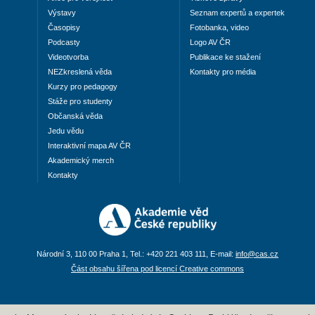
Výstavy
Seznam expertů a expertek
Časopisy
Fotobanka, video
Podcasty
Logo AV ČR
Videotvorba
Publikace ke stažení
NEZkreslená věda
Kontakty pro média
Kurzy pro pedagogy
Stáže pro studenty
Občanská věda
Jedu vědu
Interaktivní mapa AV ČR
Akademický merch
Kontakty
Národní 3, 110 00 Praha 1, Tel.: +420 221 403 111, E-mail:
info@cas.cz
Část obsahu šířena pod licencí Creative commons