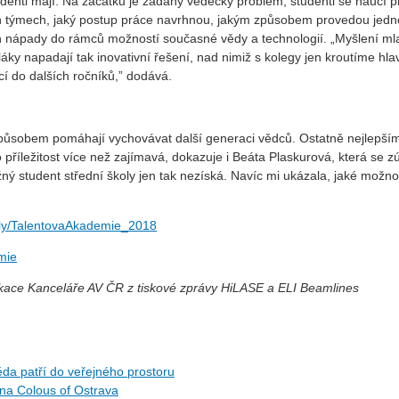
denti mají. Na začátku je zadaný vědecký problém, studenti se naučí pr
jich týmech, jaký postup práce navrhnou, jakým způsobem provedou jedno
ich nápady do rámců možností současné vědy a technologií. „Myšlení mlad
ky napadají tak inovativní řešení, nad nimiž s kolegy jen kroutíme h
cí do dalších ročníků,” dodává.
působem pomáhají vychovávat další generaci vědců. Ostatně nejlepším
o příležitost více než zajímavá, dokazuje i Beáta Plaskurová, která se 
žný student střední školy jen tak nezíská. Navíc mi ukázala, jaké možno
.ly/TalentovaAkademie_2018
mie
ikace Kanceláře AV ČR z tiskové zprávy HiLASE a ELI Beamlines
da patří do veřejného prostoru
 na Colous of Ostrava