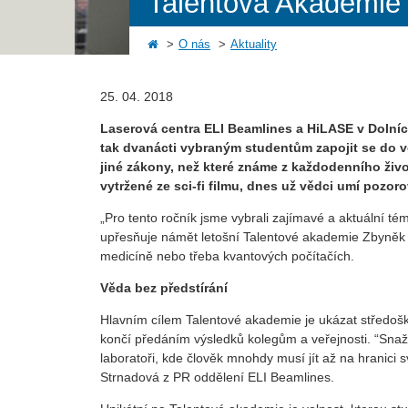
Talentová Akademie
O nás
Aktuality
25. 04. 2018
Laserová centra ELI Beamlines a HiLASE v Dolní
tak dvanácti vybraným studentům zapojit se do vě
jiné zákony, než které známe z každodenního živo
vytržené ze sci-fi filmu, dnes už vědci umí pozor
„Pro tento ročník jsme vybrali zajímavé a aktuální t
upřesňuje námět letošní Talentové akademie Zbyněk H
medicíně nebo třeba kvantových počítačích.
Věda bez předstírání
Hlavním cílem Talentové akademie je ukázat středošk
končí předáním výsledků kolegům a veřejnosti. “Snaž
laboratoři, kde člověk mnohdy musí jít až na hranici
Strnadová z PR oddělení ELI Beamlines.