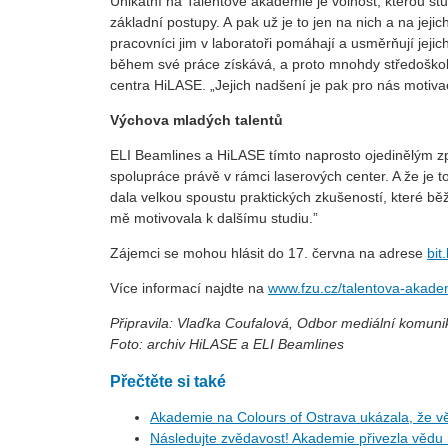
Unikátní na Talentové akademie je volnost, kterou stu
základní postupy. A pak už je to jen na nich a na je
pracovníci jim v laboratoři pomáhají a usměrňují jej
během své práce získává, a proto mnohdy středoškolá
centra HiLASE. „Jejich nadšení je pak pro nás motiva
Výchova mladých talentů
ELI Beamlines a HiLASE tímto naprosto ojedinělým z
spolupráce právě v rámci laserových center. A že je t
dala velkou spoustu praktických zkušeností, které bě
mě motivovala k dalšímu studiu.”
Zájemci se mohou hlásit do 17. června na adrese
bit
Více informací najdte na
www.fzu.cz/talentova-akade
Připravila: Vlaďka Coufalová, Odbor mediální komun
Foto: archiv HiLASE a ELI Beamlines
Přečtěte si také
Akademie na Colours of Ostrava ukázala, že vě
Následujte zvědavost! Akademie přivezla vědu