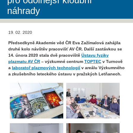
pro odolnější kloubní
náhrady
19. 02. 2020
Předsedkyně Akademie věd ČR Eva Zažímalová zahájila
druhé kolo návštěv pracovišť AV ČR. Další zastávkou se
14. února 2020 stala dvě pracoviště
Ústavu fyziky
plazmatu AV ČR
– výzkumné centrum
TOPTEC
v Turnově
a
laboratoř plazmových technologií
v areálu Výzkumného
a zkušebního leteckého ústavu v pražských Letňanech.