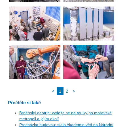
<
1
2
>
Přečtěte si také
Brněnský geotrip: vydejte se na toulky po moravské
metropoli a jejím okolí
Procházka budovou: sídlo Akademie věd na Národní