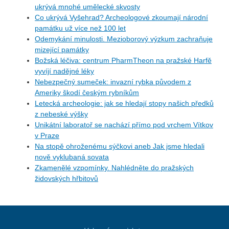
ukrývá mnohé umělecké skvosty
Co ukrývá Vyšehrad? Archeologové zkoumají národní
památku už více než 100 let
Odemykání minulosti. Mezioborový výzkum zachraňuje
mizející památky
Božská léčiva: centrum PharmTheon na pražské Harfě
vyvíjí nadějné léky
Nebezpečný sumeček: invazní rybka původem z
Ameriky škodí českým rybníkům
Letecká archeologie: jak se hledají stopy našich předků
z nebeské výšky
Unikátní laboratoř se nachází přímo pod vrchem Vítkov
v Praze
Na stopě ohroženému sýčkovi aneb Jak jsme hledali
nově vyklubaná sovata
Zkamenělé vzpomínky. Nahlédněte do pražských
židovských hřbitovů