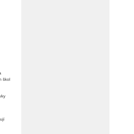
a
h škol
vky
ují