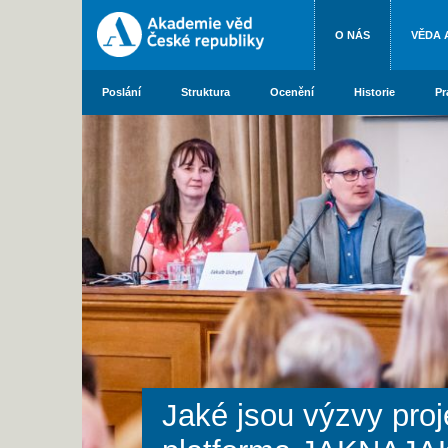
O NÁS
VĚDA 
Poslání
Struktura
Ocenění
Historie
Pr
Jaké jsou výzvy pro