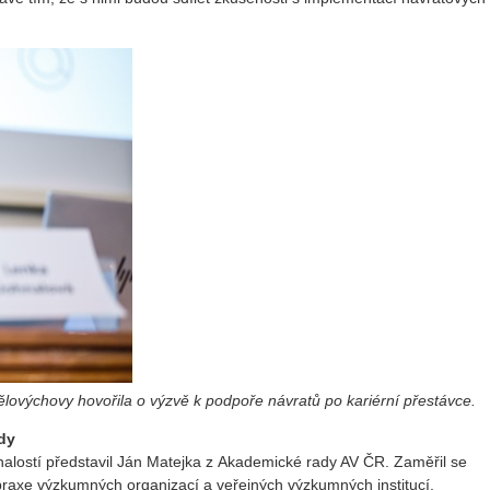
ělovýchovy hovořila o výzvě k podpoře návratů po kariérní přestávce.
dy
nalostí představil Ján Matejka z Akademické rady AV ČR. Zaměřil se
praxe výzkumných organizací a veřejných výzkumných institucí.