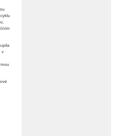
kou
 cyklu
lu,
kčním
upila
 v
ormou
gové