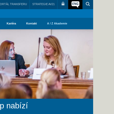
ORTÁL TRANSFERU
STRATEGIE AV21
Kariéra
Kontakt
A / Z Akademie
p nabízí