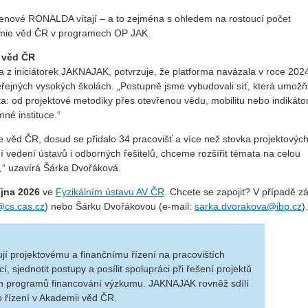
enové RONALDA vítají – a to zejména s ohledem na rostoucí počet
demie věd ČR v programech OP JAK.
 věd ČR
na z iniciátorek JAKNAJAK, potvrzuje, že platforma navázala v roce 202
jných vysokých školách. „Postupně jsme vybudovali síť, která umožň
a: od projektové metodiky přes otevřenou vědu, mobilitu nebo indikáto
mné instituce.“
věd ČR, dosud se přidalo 34 pracovišť a více než stovka projektových
í vedení ústavů i odborných řešitelů, chceme rozšířit témata na celou
,“ uzavírá Šárka Dvořáková.
října 2026
ve
Fyzikálním ústavu AV ČR
. Chcete se zapojit? V případě z
@cs.cas.cz
) nebo Šárku Dvořákovou (e-mail:
sarka.dvorakova@ibp.cz
).
ují projektovému a finančnímu řízení na pracovištích
 sjednotit postupy a posílit spolupráci při řešení projektů
 programů financování výzkumu. JAKNAJAK rovněž sdílí
o řízení v Akademii věd ČR.