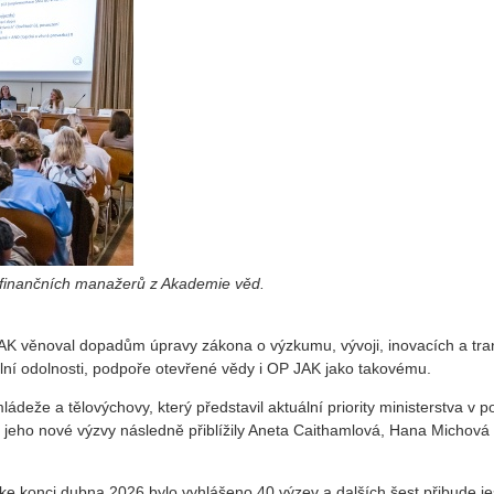
a finančních manažerů z Akademie věd.
K věnoval dopadům úpravy zákona o výzkumu, vývoji, inovacích a tra
ální odolnosti, podpoře otevřené vědy i OP JAK jako takovému.
mládeže a tělovýchovy, který představil aktuální priority ministerstva v 
eho nové výzvy následně přiblížily Aneta Caithamlová, Hana Michová
ke konci dubna 2026 bylo vyhlášeno 40 výzev a dalších šest přibude je