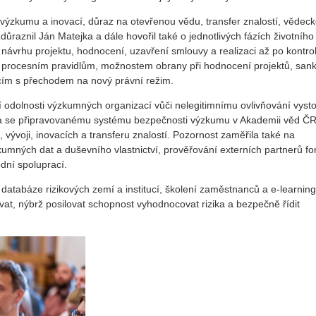
ýzkumu a inovací, důraz na otevřenou vědu, transfer znalostí, vědec
důraznil Ján Matejka a dále hovořil také o jednotlivých fázích životního
návrhu projektu, hodnocení, uzavření smlouvy a realizaci až po kontro
m procesním pravidlům, možnostem obrany při hodnocení projektů, san
m s přechodem na nový právní režim.
 odolnosti výzkumných organizací vůči nelegitimnímu ovlivňování vysto
a se připravovanému systému bezpečnosti výzkumu v Akademii věd ČR
vývoji, inovacích a transferu znalostí. Pozornost zaměřila také na
umných dat a duševního vlastnictví, prověřování externích partnerů f
odní spoluprací.
, databáze rizikových zemí a institucí, školení zaměstnanců a e-learnin
at, nýbrž posilovat schopnost vyhodnocovat rizika a bezpečně řídit