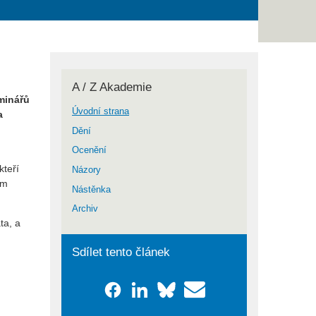
A / Z Akademie
eminářů
Úvodní strana
a
Dění
Ocenění
kteří
Názory
ím
Nástěnka
Archiv
ta, a
Sdílet tento článek