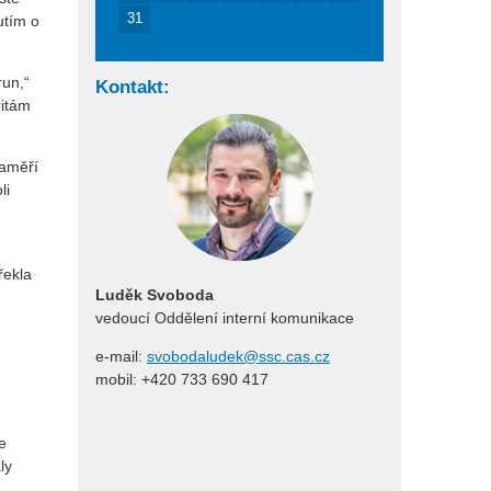
31
utím o
run,“
Kontakt:
ritám
zaměří
li
řekla
Luděk Svoboda
vedoucí Oddělení interní komunikace
e-mail:
svobodaludek@ssc.cas.cz
mobil: +420 733 690 417
e
ly