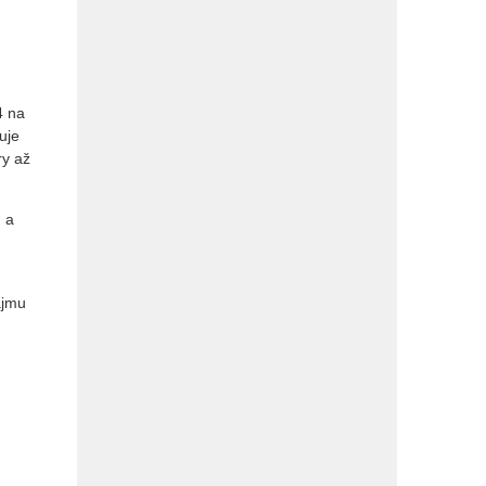
4 na
uje
ry až
 a
ájmu