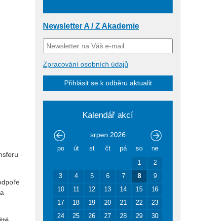
Newsletter A / Z Akademie
Zpracování osobních údajů
Přihlásit se k odběru aktualit
Kalendář akcí
srpen
2026
po
út
st
čt
pá
so
ne
nsferu
1
2
3
4
5
6
7
8
9
podpoře
10
11
12
13
14
15
16
 a
17
18
19
20
21
22
23
24
25
26
27
28
29
30
ště