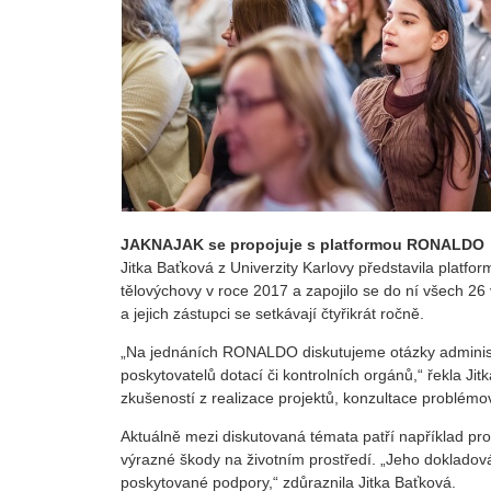
JAKNAJAK se propojuje s platformou RONALDO
Jitka Baťková z Univerzity Karlovy představila platf
tělovýchovy v roce 2017 a zapojilo se do ní všech 26
a jejich zástupci se setkávají čtyřikrát ročně.
„Na jednáních RONALDO diskutujeme otázky administr
poskytovatelů dotací či kontrolních orgánů,“ řekla Jit
zkušeností z realizace projektů, konzultace problémo
Aktuálně mezi diskutovaná témata patří například pr
výrazné škody na životním prostředí. „Jeho dokladov
poskytované podpory,“ zdůraznila Jitka Baťková.