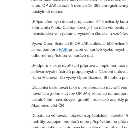
letos. OP JAK aktuálně eviduje 18 363 zaregistrova
poskytnutí dotace.
„Příjemcům bylo dosud proplaceno 47,3 miliardy koru
zdůraznila Aneta Caithamlová, jež se dále věnoval
ministerstva ve výzkumu, vysokém školství a vzděláv
Výzvu Open Science III OP JAK s alokací 500 milion
se na podporu
FAIR
principů ve správě výzkumných d
odborného přístupu ve správě dat.
„Podporu získají například příprava a implementace s
softwarových nástrojů propojených s Národní datovou
Hana Michová. Do výzvy Open Science III mohou po
Účastníci diskutovali také o problematice návratů věd
hovořila o jedné z výzev OP JAK, která se na podporu
uskutečnění návratových grantů i praktické aspekty j
Akademie věd ČR.
Debata se věnovala i otázkám způsobilosti hlavních 
mobility, zapojení mentorů nebo příspěvkům na péči o
podporu také jejich domovské instituce – například p