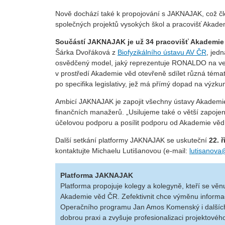
Nově dochází také k propojování s JAKNAJAK, což čl
společných projektů vysokých škol a pracovišť Aka
Součástí JAKNAJAK je už 34 pracovišť Akademie
Šárka Dvořáková z
Biofyzikálního ústavu AV ČR
, jed
osvědčený model, jaký reprezentuje RONALDO na veře
v prostředí Akademie věd otevřeně sdílet různá témat
po specifika legislativy, jež má přímý dopad na výzku
Ambicí JAKNAJAK je zapojit všechny ústavy Akademie 
finančních manažerů. „Usilujeme také o větší zapojen
účelovou podporu a posílit podporu od Akademie věd
Další setkání platformy JAKNAJAK se uskuteční
22. 
kontaktujte Michaelu Lutišanovou (e-mail:
lutisanova
Platforma JAKNAJAK
Platforma propojuje kolegy a kolegyně, kteří se věn
Akademie věd ČR. Zefektivnit chce výměnu informací,
Operačního programu Jan Amos Komenský i dalších
dobrou praxi a zvyšuje profesionalizaci projektovéh