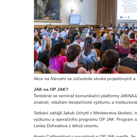
Akce na Národní se zúčastnila stovka projektových 
JAK na OP JAK?
Tentokrát se seminář komunikační platformy JAKNAJA
znalostí, otázkám bezpečnosti výzkumu a institucion
Setkání zahájil Jakub Uchytil z Ministerstva školství, 
výzkumu a operačního programu OP JAK. Program a j
Lenka Dohnalová z téhož resortu.
Aneta Caithamlová v souvislosti s OP JAK uvedla, že 