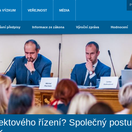
P
A VÝZKUM
VEŘEJNOST
MÉDIA
ávní předpisy
Informace ze zákona
Výroční zpráva
Hodnocení
jektového řízení? Společný postu