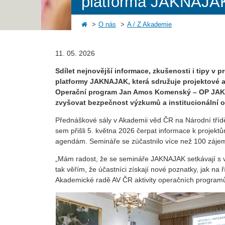
platforma JAKNAJA
O nás
A / Z Akademie
11. 05. 2026
Sdílet nejnovější informace, zkušenosti i tipy v 
platformy JAKNAJAK, která sdružuje projektové a
Operační program Jan Amos Komenský – OP JAK.
zvyšovat bezpečnost výzkumů a institucionální 
Přednáškové sály v Akademii věd ČR na Národní třídě
sem přišli 5. května 2026 čerpat informace k projekt
agendám. Semináře se zúčastnilo více než 100 zájemců,
„Mám radost, že se semináře JAKNAJAK setkávají s v
tak věřím, že účastníci získají nové poznatky, jak na 
Akademické radě AV ČR aktivity operačních programů