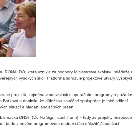
ormu RONALDO, která vznikla za podpory Ministerstva školství, mládeže 
 veřejných vysokých škol. Platforma sdružuje projektové útvary vysokýc
ace projektů, zejména v souvislosti s operačními programy a požada
ka Baťková a doplnila, že důležitou součástí spolupráce je také sdílení
vých situací a hledání společných řešení.
oblematika DNSH (Do No Significant Harm) – tedy že projekty nezpůsob
ání bude v novém programovém období stále důležitější součástí