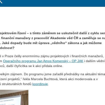
K
projektovém řízení – s tímto záměrem se uskutečnil další z cyklu s
 finanční manažery z pracovišť Akademie věd ČR a zaměřuje se n
 Jaké dopady bude mít úprava „vědního“ zákona a jak můžeme
odolnost?
 v Praze čelily enormnímu zájmu projektových i finančních manažerů, 
ům
Operačního programu Jan Amos Komenský – OP JAK
i dalším vědn
 další čtyřicítka se k akci přidala online.
elkým zájmem. Do programu jsme zařadili přednášky na aktuální téma
řízení projektů,“ řekla Marcela Buchtová, která akci moderovala a v
 strukturálních fondů
koordinuje
.