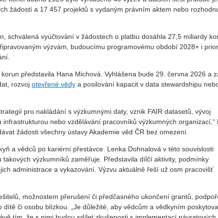
ných žádostí a 17 457 projektů s vydaným právním aktem nebo rozhodn
n, schválená vyúčtování v žádostech o platbu dosáhla 27,5 miliardy ko
a připravovaným výzvám, budoucímu programovému období 2028+ i prio
ání.
ů korun představila Hana Michová. Vyhlášena bude 29. června 2026 a 
at, rozvoj
otevřené vědy
a posilování kapacit v data stewardshipu nebo
trategií pro nakládání s výzkumnými daty, vznik FAIR datasetů, vývoj
 infrastrukturou nebo vzdělávání pracovníků výzkumných organizací,“ 
dávat žádosti všechny ústavy Akademie věd ČR bez omezení.
kyň a vědců po kariérní přestávce. Lenka Dohnalová v této souvislosti
 takových výzkumníků zaměřuje. Představila dílčí aktivity, podmínky
ejich administrace a vykazování. Výzvu aktuálně řeší už osm pracovišť
řešitelů, možnostem přerušení či předčasného ukončení grantů, podpoř
 dítě či osobu blízkou. „Je důležité, aby vědcům a vědkyním poskytova
rávě tím, že s nimi budou sdílet zkušenosti s implementací návratových