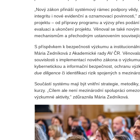
„Nový zákon přináší systémový rámec podpory vědy, v
integritu i nové evidenční a oznamovací povinnosti,“ z
projektu – od přípravy programu a výzvy přes podání 
evaluaci a ukončení projektu. Věnoval se také nový
mechanismům a přechodným ustanovením související
S příspěvkem k bezpečnosti výzkumu a institucionální
Mária Zedníková z Akademické rady AV ČR. Věnoval
souvislosti s implementací nového zákona o výzkumu, 
kybernetickou a informační bezpečnost, ochranu výzk
due diligence
či identifikaci rizik spojených s mezinár
Součástí systému mají být vnitřní strategie, metodiky
kurzy. „Cílem ale není mezinárodní spolupráci omezov
výzkumné aktivity,“ zdůraznila Mária Zedníková.