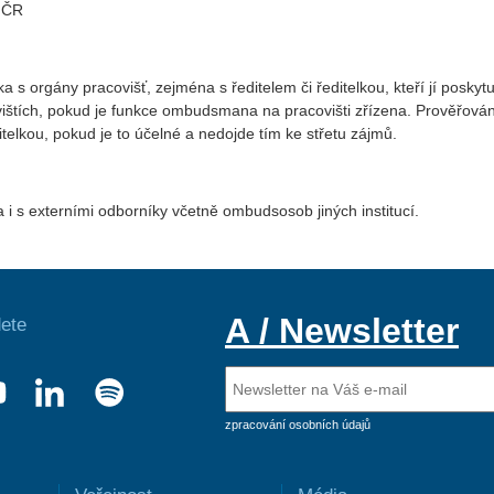
V ČR
 orgány pracovišť, zejména s ředitelem či ředitelkou, kteří jí poskytu
vištích, pokud je funkce ombudsmana na pracovišti zřízena. Prověřován
itelkou, pokud je to účelné a nedojde tím ke střetu zájmů.
 s externími odborníky včetně ombudsosob jiných institucí.
A / Newsletter
ete
zpracování osobních údajů