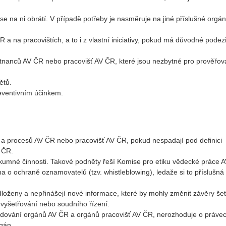
 na ni obrátí. V případě potřeby je nasměruje na jiné příslušné orgán
a na pracovištích, a to i z vlastní iniciativy, pokud má důvodné podez
nanců AV ČR nebo pracovišť AV ČR, které jsou nezbytné pro prověřov
ětů.
eventivním účinkem.
ů a procesů AV ČR nebo pracovišť AV ČR, pokud nespadají pod definici
 ČR.
zkumné činnosti. Takové podněty řeší Komise pro etiku vědecké práce 
 o ochraně oznamovatelů (tzv. whistleblowing), ledaže si to příslušná
odloženy a nepřinášejí nové informace, které by mohly změnit závěry šet
 vyšetřování nebo soudního řízení.
ování orgánů AV ČR a orgánů pracovišť AV ČR, nerozhoduje o práve
gán.