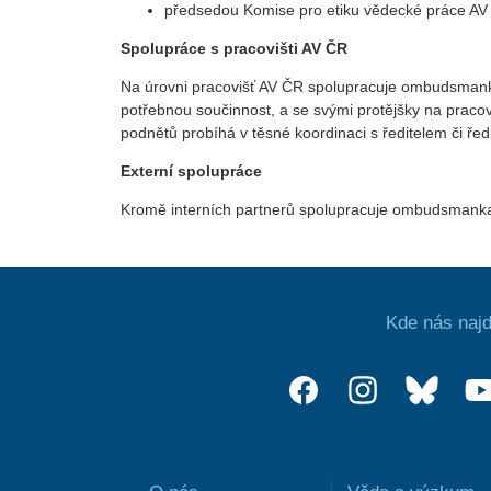
předsedou Komise pro etiku vědecké práce A
Spolupráce s pracovišti AV ČR
Na úrovni pracovišť AV ČR spolupracuje ombudsmanka s
potřebnou součinnost, a se svými protějšky na praco
podnětů probíhá v těsné koordinaci s ředitelem či řed
Externí spolupráce
Kromě interních partnerů spolupracuje ombudsmanka i
Kde nás najd