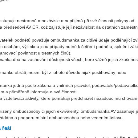
upuje nestranně a nezávisle a nepřijímá při své činnosti pokyny od
předsedovi AV ČR, což zajišťuje její nezávislost na ostatních zaměst
atelek podnětů považuje ombudsmanka za citlivé údaje podléhající zvl
ším osobám, výjimkou jsou případy nutné k šetření podnětu, splnění zá
amovací povinnost u trestných činů).
ka dbá na zachování důstojnosti všech, bere vážně jejich zkušenost
anku obrátí, nesmí být z tohoto důvodu nijak postihovány nebo
anka jedná podle zákona a vnitřních pravidel, podavatele/podavatelk
 a přiměřeně informuje o své činnosti.
vzdělávací aktivity, které pomáhají předcházet nežádoucímu chování
 zřízeny ombudsosoby či jejich ekvivalenty, ombudsmanka AV zasahuje j
 požádána o podporu místní ombudsosobou nebo vedením ústavu.
 řeší