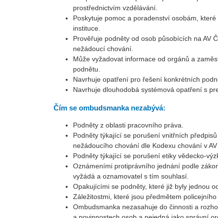
prostřednictvím vzdělávání.
Poskytuje pomoc a poradenství osobám, které se
instituce.
Prověřuje podněty od osob působících na AV ČR 
nežádoucí chování.
Může vyžadovat informace od orgánů a zaměst
podnětu.
Navrhuje opatření pro řešení konkrétních podn
Navrhuje dlouhodobá systémová opatření s pr
Čím se ombudsmanka nezabývá:
Podněty z oblasti pracovního práva.
Podněty týkající se porušení vnitřních předpis
nežádoucího chování dle Kodexu chování v AV
Podněty týkající se porušení etiky vědecko-vý
Oznámeními protiprávního jednání podle zákona
vyžádá a oznamovatel s tím souhlasí.
Opakujícími se podněty, které již byly jednou 
Záležitostmi, které jsou předmětem policejního
Ombudsmanka nezasahuje do činnosti a rozhod
a povinnostech osob a nejedná jako správní or