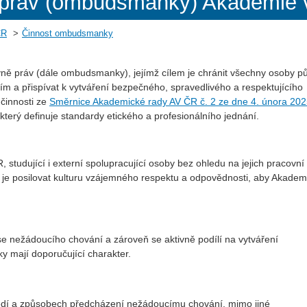
 práv (ombudsmanky) Akademie
ČR
Činnost ombudsmanky
yně práv (dále ombudsmanky), jejímž cílem je chránit všechny osoby p
 a přispívat k vytváření bezpečného, spravedlivého a respektujícího
činnosti ze
Směrnice Akademické rady AV ČR č. 2 ze dne 4. února 202
 který definuje standardy etického a profesionálního jednání.
tudující i externí spolupracující osoby bez ohledu na jejich pracovní
 je posilovat kulturu vzájemného respektu a odpovědnosti, aby Akadem
e nežádoucího chování a zároveň se aktivně podílí na vytváření
y mají doporučující charakter.
dí a způsobech předcházení nežádoucímu chování, mimo jiné