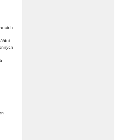
nancích
áštní
konných
i
u
en