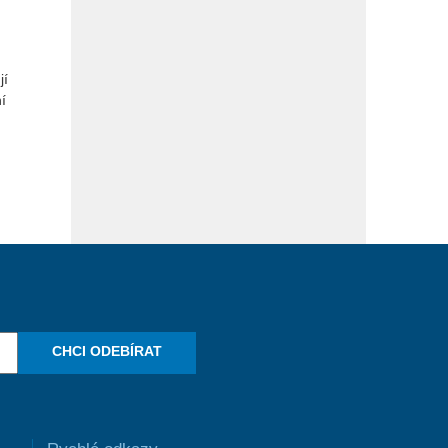
jí
í
CHCI ODEBÍRAT