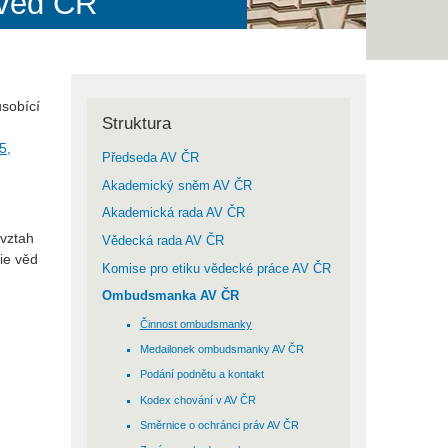
 věd ČR
ůsobící
Struktura
5,
Předseda AV ČR
Akademický sněm AV ČR
Akademická rada AV ČR
 vztah
Vědecká rada AV ČR
ie věd
Komise pro etiku vědecké práce AV ČR
Ombudsmanka AV ČR
Činnost ombudsmanky
Medailonek ombudsmanky AV ČR
Podání podnětu a kontakt
Kodex chování v AV ČR
Směrnice o ochránci práv AV ČR