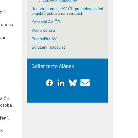
Zprávy ombudsmanky
Resortní komise AV ČR pro schvalování
y či
projektů pokusů na zvířatech
Kancelář AV ČR
ření na
Vědní oblasti
ání
Pracoviště AV
Sdružení pracovišť
Sdílet tento článek
AV ČR.
 osoba
ření.
ch