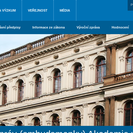
P
A VÝZKUM
VEŘEJNOST
MÉDIA
ávní předpisy
Informace ze zákona
Výroční zpráva
Hodnocení