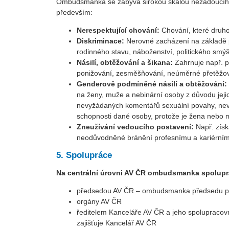
Ombudsmanka se zabývá širokou škálou nežádoucího 
především:
Nerespektující chování:
Chování, které druho
Diskriminace:
Nerovné zacházení na základě poh
rodinného stavu, náboženství, politického smýš
Násilí, obtěžování a šikana:
Zahrnuje např. pr
ponižování, zesměšňování, neúměrné přetěžová
Genderově podmíněné násilí a obtěžování:
na ženy, muže a nebinární osoby z důvodu jeji
nevyžádaných komentářů sexuální povahy, nevy
schopnosti dané osoby, protože je žena nebo m
Zneužívání vedoucího postavení:
Např. získ
neodůvodněné bránění profesnímu a kariérnímu
5. Spolupráce
Na centrální úrovni AV ČR ombudsmanka spolupr
předsedou AV ČR – ombudsmanka předsedu průb
orgány AV ČR
ředitelem Kanceláře AV ČR a jeho spolupracovn
zajišťuje Kancelář AV ČR