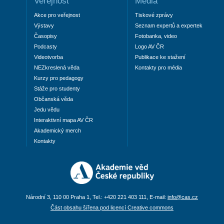
Veřejnost
Média
Akce pro veřejnost
Tiskové zprávy
Výstavy
Seznam expertů a expertek
Časopisy
Fotobanka, video
Podcasty
Logo AV ČR
Videotvorba
Publikace ke stažení
NEZkreslená věda
Kontakty pro média
Kurzy pro pedagogy
Stáže pro studenty
Občanská věda
Jedu vědu
Interaktivní mapa AV ČR
Akademický merch
Kontakty
Národní 3, 110 00 Praha 1, Tel.: +420 221 403 111, E-mail:
info@cas.cz
Část obsahu šířena pod licencí Creative commons