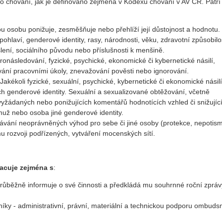
chování, jak je definováno zejména v Kodexu chování v AV ČR. Patř
u osobu ponižuje, zesměšňuje nebo přehlíží její důstojnost a hodnotu.
laví, genderové identity, rasy, národnosti, věku, zdravotní způsobilos
lení, sociálního původu nebo příslušnosti k menšině.
onásledování, fyzické, psychické, ekonomické či kybernetické násilí,
ní pracovními úkoly, znevažování pověsti nebo ignorování.
Jakékoli fyzické, sexuální, psychické, kybernetické či ekonomické násilí
ch genderové identity. Sexuální a sexualizované obtěžování, včetně
žádaných nebo ponižujících komentářů hodnotících vzhled či snižujíc
už nebo osoba jiné genderové identity.
ávání neoprávněných výhod pro sebe či jiné osoby (protekce, nepotism
 rozvoji podřízených, vytváření mocenských sítí.
acuje zejména s
:
ěžně informuje o své činnosti a předkládá mu souhrnné roční zpráv
íky - administrativní, právní, materiální a technickou podporu ombud