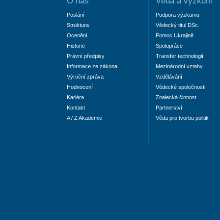
O nás
Věda a výzkum
Poslání
Podpora výzkumu
Struktura
Vědecký titul DSc.
Ocenění
Pomoc Ukrajině
Historie
Spolupráce
Právní předpisy
Transfer technologií
Informace ze zákona
Mezinárodní vztahy
Výroční zpráva
Vzdělávání
Hodnocení
Vědecké společnosti
Kariéra
Znalecká činnost
Kontakt
Partnerství
A / Z Akademie
Věda pro tvorbu politik