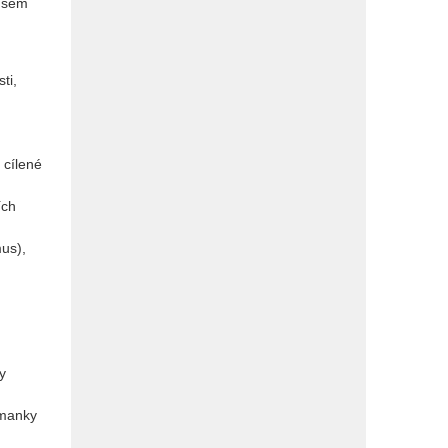
í sem
ti,
 cílené
ích
us),
y
smanky