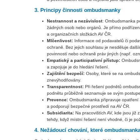
3. Principy činnosti ombudsmanky
Nestrannost a nezávislost
: Ombudsmanka post
žádných osob nebo orgánů. Je přímo podřízena 
a organizačních složkách AV ČR.
Mlčenlivost:
Informace od podavatelů či podav
ochraně. Bez jejich souhlasu je nesděluje dal
povinností nebo ochraně práv jiných (např. ozn
Empatický a participativní přístup:
Ombudsman
a zapojuje je do hledání řešení.
Zajištění bezpečí:
Osoby, které se na ombudsm
znevýhodňovány.
Transparentnost:
Při řešení podnětů ombudsm
podnětu průběžně seznamuje se svým postupem
Prevence:
Ombudsmanka připravuje opatření a 
a podporují bezpečné prostředí na AV ČR.
Subsidiarita:
Na pracovištích AV, kde jsou již
tehdy, když místní řešení není vhodné, či je
4. Nežádoucí chování, které ombudsmanka