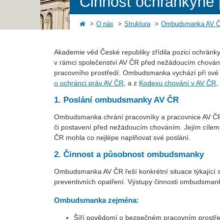
Činnost ochránkyně
O nás
Struktura
Ombudsmanka AV 
Akademie věd České republiky zřídila pozici ochránk
v rámci společenství AV ČR před nežádoucím chováním
pracovního prostředí. Ombudsmanka vychází při své 
o ochránci práv AV ČR
, a z
Kodexu chování v AV ČR
,
1. Poslání ombudsmanky AV ČR
Ombudsmanka chrání pracovníky a pracovnice AV ČR, s
či postavení před nežádoucím chováním. Jejím cílem
ČR mohla co nejlépe naplňovat své poslání.
2. Činnost a působnost ombudsmanky
Ombudsmanka AV ČR řeší konkrétní situace týkající s
preventivních opatření. Výstupy činnosti ombudsmank
Ombudsmanka zejména:
Šíří povědomí o bezpečném pracovním prostře