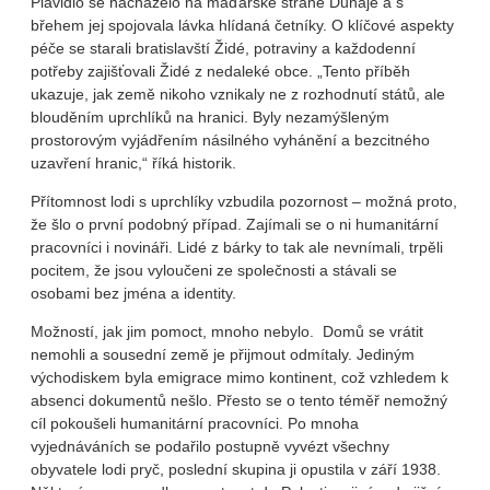
Plavidlo se nacházelo na maďarské straně Dunaje a s
břehem jej spojovala lávka hlídaná četníky. O klíčové aspekty
péče se starali bratislavští Židé, potraviny a každodenní
potřeby zajišťovali Židé z nedaleké obce. „Tento příběh
ukazuje, jak země nikoho vznikaly ne z rozhodnutí států, ale
blouděním uprchlíků na hranici. Byly nezamýšleným
prostorovým vyjádřením násilného vyhánění a bezcitného
uzavření hranic,“ říká historik.
Přítomnost lodi s uprchlíky vzbudila pozornost – možná proto,
že šlo o první podobný případ. Zajímali se o ni humanitární
pracovníci i novináři. Lidé z bárky to tak ale nevnímali, trpěli
pocitem, že jsou vyloučeni ze společnosti a stávali se
osobami bez jména a identity.
Možností, jak jim pomoct, mnoho nebylo. Domů se vrátit
nemohli a sousední země je přijmout odmítaly. Jediným
východiskem byla emigrace mimo kontinent, což vzhledem k
absenci dokumentů nešlo. Přesto se o tento téměř nemožný
cíl pokoušeli humanitární pracovníci. Po mnoha
vyjednáváních se podařilo postupně vyvézt všechny
obyvatele lodi pryč, poslední skupina ji opustila v září 1938.