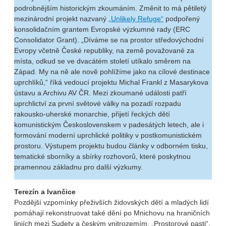
podrobnějším historickým zkoumáním. Změnit to má pětiletý
mezinárodní projekt nazvaný
„Unlikely Refuge“
podpořený
konsolidačním grantem Evropské výzkumné rady (ERC
Consolidator Grant). „Díváme se na prostor středovýchodní
Evropy včetně České republiky, na země považované za
místa, odkud se ve dvacátém století utíkalo směrem na
Západ. My na ně ale nově pohlížíme jako na cílové destinace
uprchlíků,“ říká vedoucí projektu Michal Frankl z Masarykova
ústavu a Archivu AV ČR. Mezi zkoumané události patří
uprchlictví za první světové války na pozadí rozpadu
rakousko-uherské monarchie, přijetí řeckých dětí
komunistickým Československem v padesátých letech, ale i
formování moderní uprchlické politiky v postkomunistickém
prostoru. Výstupem projektu budou články v odborném tisku,
tematické sborníky a sbírky rozhovorů, které poskytnou
pramennou základnu pro další výzkumy.
Terezín a Ivančice
Pozdější vzpomínky přeživších židovských dětí a mladých lidí
pomáhají rekonstruovat také dění po Mnichovu na hraničních
liniích mezi Sudety a českým vnitrozemím. „Prostorové pasti“,