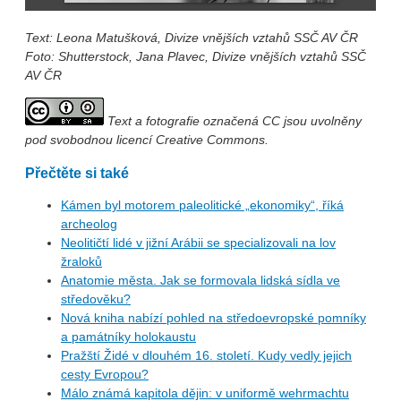
Text: Leona Matušková, Divize vnějších vztahů SSČ AV ČR
Foto: Shutterstock, Jana Plavec, Divize vnějších vztahů SSČ
AV ČR
Text a fotografie označená CC jsou uvolněny
pod svobodnou licencí Creative Commons.
Přečtěte si také
Kámen byl motorem paleolitické „ekonomiky“, říká
archeolog
Neolitičtí lidé v jižní Arábii se specializovali na lov
žraloků
Anatomie města. Jak se formovala lidská sídla ve
středověku?
Nová kniha nabízí pohled na středoevropské pomníky
a památníky holokaustu
Pražští Židé v dlouhém 16. století. Kudy vedly jejich
cesty Evropou?
Málo známá kapitola dějin: v uniformě wehrmachtu