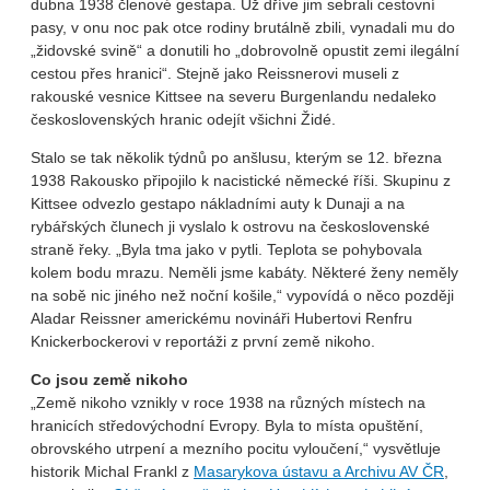
dubna 1938 členové gestapa. Už dříve jim sebrali cestovní
pasy, v onu noc pak otce rodiny brutálně zbili, vynadali mu do
„židovské svině“ a donutili ho „dobrovolně opustit zemi ilegální
cestou přes hranici“. Stejně jako Reissnerovi museli z
rakouské vesnice Kittsee na severu Burgenlandu nedaleko
československých hranic odejít všichni Židé.
Stalo se tak několik týdnů po anšlusu, kterým se 12. března
1938 Rakousko připojilo k nacistické německé říši. Skupinu z
Kittsee odvezlo gestapo nákladními auty k Dunaji a na
rybářských člunech ji vyslalo k ostrovu na československé
straně řeky. „Byla tma jako v pytli. Teplota se pohybovala
kolem bodu mrazu. Neměli jsme kabáty. Některé ženy neměly
na sobě nic jiného než noční košile,“ vypovídá o něco později
Aladar Reissner americkému novináři Hubertovi Renfru
Knickerbockerovi v reportáži z první země nikoho.
Co jsou země nikoho
„Země nikoho vznikly v roce 1938 na různých místech na
hranicích středovýchodní Evropy. Byla to místa opuštění,
obrovského utrpení a mezního pocitu vyloučení,“ vysvětluje
historik Michal Frankl z
Masarykova ústavu a Archivu AV ČR
,