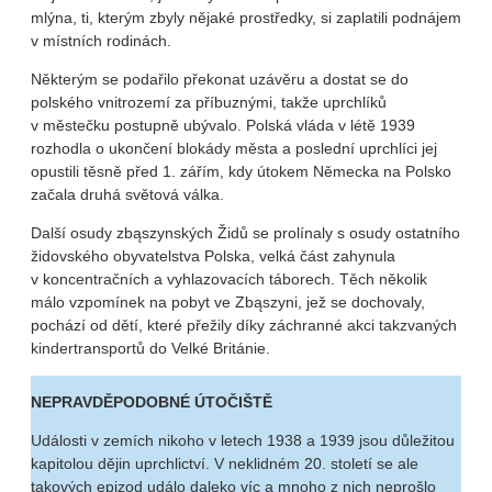
mlýna, ti, kterým zbyly nějaké prostředky, si zaplatili podnájem
v místních rodinách.
Některým se podařilo překonat uzávěru a dostat se do
polského vnitrozemí za příbuznými, takže uprchlíků
v městečku postupně ubývalo. Polská vláda v létě 1939
rozhodla o ukončení blokády města a poslední uprchlíci jej
opustili těsně před 1. zářím, kdy útokem Německa na Polsko
začala druhá světová válka.
Další osudy zbąszynských Židů se prolínaly s osudy ostatního
židovského obyvatelstva Polska, velká část zahynula
v koncentračních a vyhlazovacích táborech. Těch několik
málo vzpomínek na pobyt ve Zbąszyni, jež se dochovaly,
pochází od dětí, které přežily díky záchranné akci takzvaných
kindertransportů do Velké Británie.
NEPRAVDĚPODOBNÉ ÚTOČIŠTĚ
Události v zemích nikoho v letech 1938 a 1939 jsou důležitou
kapitolou dějin uprchlictví. V neklidném 20. století se ale
takových epizod událo daleko víc a mnoho z nich neprošlo