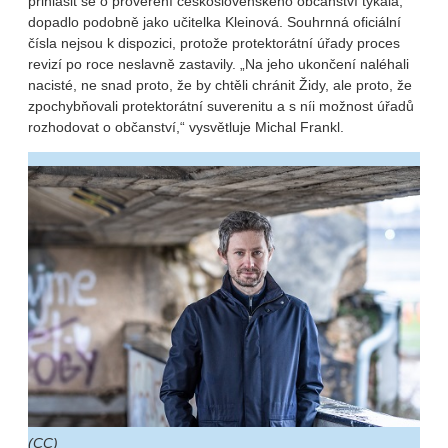
přihlásit se o prověření československého občanství týkala,
dopadlo podobně jako učitelka Kleinová. Souhrnná oficiální
čísla nejsou k dispozici, protože protektorátní úřady proces
revizí po roce neslavně zastavily. „Na jeho ukončení naléhali
nacisté, ne snad proto, že by chtěli chránit Židy, ale proto, že
zpochybňovali protektorátní suverenitu a s níi možnost úřadů
rozhodovat o občanství,“ vysvětluje Michal Frankl.
(CC)