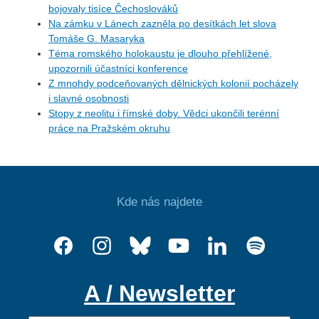
bojovaly tisíce Čechoslováků
Na zámku v Lánech zazněla po desítkách let slova
Tomáše G. Masaryka
Téma romského holokaustu je dlouho přehlížené,
upozornili účastníci konference
Z mnohdy podceňovaných dělnických kolonií pocházely
i slavné osobnosti
Stopy z neolitu i římské doby. Vědci ukončili terénní
práce na Pražském okruhu
Kde nás najdete
A / Newsletter