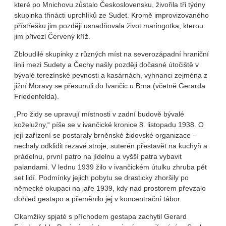
které po Mnichovu zůstalo Československu, živořila tři týdny
skupinka třinácti uprchlíků ze Sudet. Kromě improvizovaného
přístřešku jim později usnadňovala život maringotka, kterou
jim přivezl Červený kříž.
Zbloudilé skupinky z různých míst na severozápadní hraniční
linii mezi Sudety a Čechy našly později dočasné útočiště v
bývalé terezínské pevnosti a kasárnách, vyhnanci zejména z
jižní Moravy se přesunuli do Ivančic u Brna (včetně Gerarda
Friedenfelda).
„Pro židy se upravují místnosti v zadní budově bývalé
koželužny,“ píše se v ivančické kronice 8. listopadu 1938. O
její zařízení se postaraly brněnské židovské organizace –
nechaly odklidit rezavé stroje, suterén přestavět na kuchyň a
prádelnu, první patro na jídelnu a vyšší patra vybavit
palandami. V lednu 1939 žilo v ivančickém útulku zhruba pět
set lidí. Podmínky jejich pobytu se drasticky zhoršily po
německé okupaci na jaře 1939, kdy nad prostorem převzalo
dohled gestapo a přeměnilo jej v koncentrační tábor.
Okamžiky spjaté s příchodem gestapa zachytil Gerard