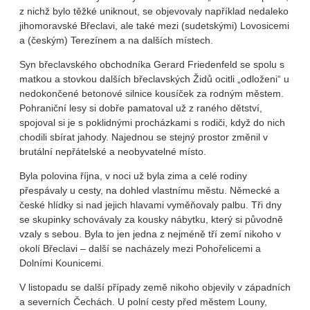
z nichž bylo těžké uniknout, se objevovaly například nedaleko
jihomoravské Břeclavi, ale také mezi (sudetskými) Lovosicemi
a (českým) Terezínem a na dalších místech.
Syn břeclavského obchodníka Gerard Friedenfeld se spolu s
matkou a stovkou dalších břeclavských Židů ocitli „odloženi“ u
nedokončené betonové silnice kousíček za rodným městem.
Pohraniční lesy si dobře pamatoval už z raného dětství,
spojoval si je s poklidnými procházkami s rodiči, když do nich
chodili sbírat jahody. Najednou se stejný prostor změnil v
brutální nepřátelské a neobyvatelné místo.
Byla polovina října, v noci už byla zima a celé rodiny
přespávaly u cesty, na dohled vlastnímu městu. Německé a
české hlídky si nad jejich hlavami vyměňovaly palbu. Tři dny
se skupinky schovávaly za kousky nábytku, který si původně
vzaly s sebou. Byla to jen jedna z nejméně tří zemí nikoho v
okolí Břeclavi – další se nacházely mezi Pohořelicemi a
Dolními Kounicemi.
V listopadu se další případy země nikoho objevily v západních
a severních Čechách. U polní cesty před městem Louny,