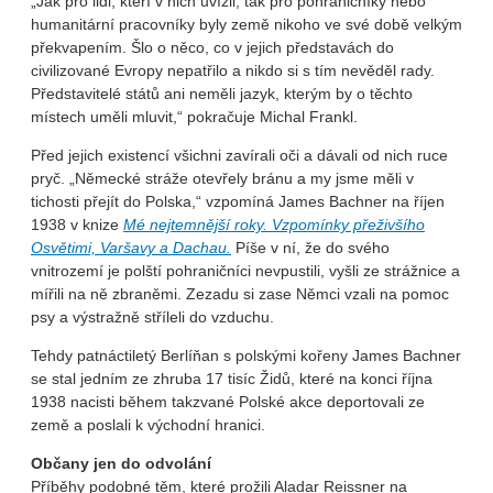
„Jak pro lidi, kteří v nich uvízli, tak pro pohraničníky nebo
humanitární pracovníky byly země nikoho ve své době velkým
překvapením. Šlo o něco, co v jejich představách do
civilizované Evropy nepatřilo a nikdo si s tím nevěděl rady.
Představitelé států ani neměli jazyk, kterým by o těchto
místech uměli mluvit,“ pokračuje Michal Frankl.
Před jejich existencí všichni zavírali oči a dávali od nich ruce
pryč. „Německé stráže otevřely bránu a my jsme měli v
tichosti přejít do Polska,“ vzpomíná James Bachner na říjen
1938 v knize
Mé nejtemnější roky. Vzpomínky přeživšího
Osvětimi, Varšavy a Dachau.
Píše v ní, že do svého
vnitrozemí je polští pohraničníci nevpustili, vyšli ze strážnice a
mířili na ně zbraněmi. Zezadu si zase Němci vzali na pomoc
psy a výstražně stříleli do vzduchu.
Tehdy patnáctiletý Berlíňan s polskými kořeny James Bachner
se stal jedním ze zhruba 17 tisíc Židů, které na konci října
1938 nacisti během takzvané Polské akce deportovali ze
země a poslali k východní hranici.
Občany jen do odvolání
Příběhy podobné těm, které prožili Aladar Reissner na