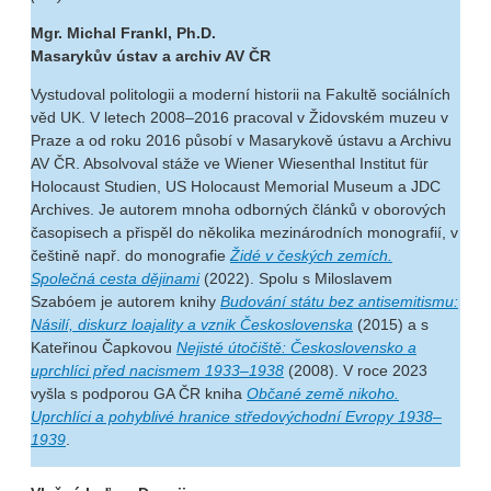
Mgr. Michal Frankl, Ph.D.
Masarykův ústav a archiv AV ČR
Vystudoval politologii a moderní historii na Fakultě sociálních
věd UK. V letech 2008–2016 pracoval v Židovském muzeu v
Praze a od roku 2016 působí v Masarykově ústavu a Archivu
AV ČR. Absolvoval stáže ve Wiener Wiesenthal Institut für
Holocaust Studien, US Holocaust Memorial Museum a JDC
Archives. Je autorem mnoha odborných článků v oborových
časopisech a přispěl do několika mezinárodních monografií, v
češtině např. do monografie
Židé v českých zemích.
Společná cesta dějinami
(2022). Spolu s Miloslavem
Szabóem je autorem knihy
Budování státu bez antisemitismu:
Násilí, diskurz loajality a vznik Československa
(2015) a s
Kateřinou Čapkovou
Nejisté útočiště: Československo a
uprchlíci před nacismem 1933–1938
(2008). V roce 2023
vyšla s podporou GA ČR kniha
Občané země nikoho.
Uprchlíci a pohyblivé hranice středovýchodní Evropy 1938–
1939
.