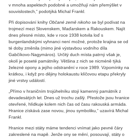
v mnoha aspektech podobné a umožňují nám přemýšlet v
souvislostech,“ podotýká Michal Frankl.
Při dopisování knihy
Občané země nikoho
se byl podívat na
trojmezí mezi Slovenskem, Maďarskem a Rakouskem. Najít
dnes přesné místo, kde v roce 1938 kotvila loď s
burgenlandskými vyhnanci není možné, protože krajina se od
té doby změnila (mimo jiné výstavbou vodního díla
Gabčíkovo-Nagymáros). Určitý duch místa patrný však je,
okolí je poseté památníky. Většina z nich se nicméně týká
železné opony a jejího odstranění v roce 1989. Vzpomínky na
krátkou, i když pro dějiny holokaustu klíčovou etapu překryly
jiné vrstvy událostí.
„Přímo v hraničním trojúhelníku stojí kamenný památník z
devadesátých let. Dnes už trochu zašlý. Přestože jsou hranice
otevřené, hlídkuje kolem nich čas od času rakouská armáda.
Hranice získává zase novou, jinou symboliku,“ uzavírá Michal
Frankl.
Hranice mezi státy máme tendenci vnímat jako pevné čáry
zakreslené na mapě. Jenže ony se mění, posouvají, státy o