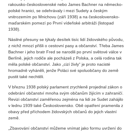
rakousko-československé nebo James Bachner na německo-
polské hranici, se odehrávaly i mezi Sudety a českým
vnitrozemím po Mnichovu (září 1938) a na československo-
maďarském pomezí po První vídeňské arbitráži (listopad
1938).
Násilné přesuny se týkaly desítek tisíc lidí židovského původu,
z nichž mnozí přišli o cestovní pasy a občanství. Třeba James
Bachner i jeho bratr Fred se narodili po první světové válce v
Berlíně, jejich rodiče ale pocházeli z Polska, a celá rodina tak
měla polské občanství. Jako „cizí živly“ je proto nacisté
hromadně vyháněli, jenže Poláci své spoluobčany do země
pustit také nechtěli.
V březnu 1938 polský parlament zrychleně projednal zákon o
odebrání občanství mnoha svým občanům žijícím v zahraničí.
Revizi občanství zaměřenou zejména na lidi ze Sudet zahájilo
v lednu 1939 také Československo. Obě opatření pramenila z
obavy před příchodem židovských občanů do jejich vlastní
země.
„Zbavování občanství můžeme vnímat jako formu uvržení do