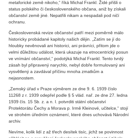
metaforické země nikoho,“ říká Michal Frankl. Židé přišli o
status polského či československého občana, aniž by získali
občanství země jiné. Nepatřili nikam a nespadali pod ničí
ochranu.
Československá revize občanství patří mezi poměrně málo
historicky probádané kapitoly našich dějin. „Zatím se jí do
hloubky nevěnovali ani historici, ani právníci, přitom jde o
velmi důležitou událost, která ukazuje na etnocentrický posun
ve vnímání občanství,“ podotýká Michal Frankl. Tento tvrdý
zásah byl připravený narychlo, nebyl dobře formulovaný ani
vysvětlený a zavdával příčinu mnoha zmatkům a
nejasnostem.
„Zemský úřad v Praze výměrem ze dne 9. 6. 1939 číslo
11268 z r. 1939 odepřel podle § 5 vlád. nař. ze dne 27. ledna
1939 čís. 15 Sb. z. a n. I. potvrditi státní občanství
Protektorátu Čechy a Morava p. Irmě Kleinové, učitelce,“ stojí
ve strohém úředním oznámení, které dnes uchovává Národní
archiv.
Nevíme, kolik lidí z až třech desítek tisíc, jichž se povinnost