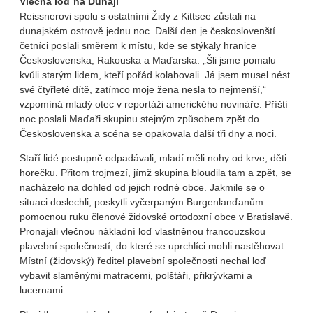
Vlečná loď na Dunaji
Reissnerovi spolu s ostatními Židy z Kittsee zůstali na
dunajském ostrově jednu noc. Další den je českoslovenští
četníci poslali směrem k místu, kde se stýkaly hranice
Československa, Rakouska a Maďarska. „Šli jsme pomalu
kvůli starým lidem, kteří pořád kolabovali. Já jsem musel nést
své čtyřleté dítě, zatímco moje žena nesla to nejmenší,“
vzpomíná mladý otec v reportáži amerického novináře. Příští
noc poslali Maďaři skupinu stejným způsobem zpět do
Československa a scéna se opakovala další tři dny a noci.
Staří lidé postupně odpadávali, mladí měli nohy od krve, děti
horečku. Přitom trojmezí, jímž skupina bloudila tam a zpět, se
nacházelo na dohled od jejich rodné obce. Jakmile se o
situaci doslechli, poskytli vyčerpaným Burgenlanďanům
pomocnou ruku členové židovské ortodoxní obce v Bratislavě.
Pronajali vlečnou nákladní loď vlastněnou francouzskou
plavební společností, do které se uprchlíci mohli nastěhovat.
Místní (židovský) ředitel plavební společnosti nechal loď
vybavit slaměnými matracemi, polštáři, přikrývkami a
lucernami.