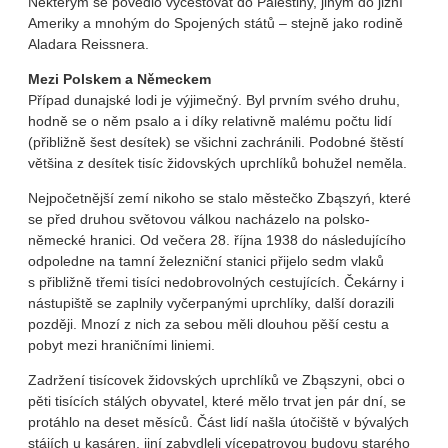
Některým se povedlo vycestovat do Palestiny, jiným do jižní
Ameriky a mnohým do Spojených států – stejně jako rodině
Aladara Reissnera.
Mezi Polskem a Německem
Případ dunajské lodi je výjimečný. Byl prvním svého druhu,
hodně se o něm psalo a i díky relativně malému počtu lidí
(přibližně šest desítek) se všichni zachránili. Podobné štěstí
většina z desítek tisíc židovských uprchlíků bohužel neměla.
Nejpočetnější zemí nikoho se stalo městečko Zbąszyń, které
se před druhou světovou válkou nacházelo na polsko-
německé hranici. Od večera 28. října 1938 do následujícího
odpoledne na tamní železniční stanici přijelo sedm vlaků
s přibližně třemi tisíci nedobrovolných cestujících. Čekárny i
nástupiště se zaplnily vyčerpanými uprchlíky, další dorazili
později. Mnozí z nich za sebou měli dlouhou pěší cestu a
pobyt mezi hraničními liniemi.
Zadržení tisícovek židovských uprchlíků ve Zbąszyni, obci o
pěti tisících stálých obyvatel, které mělo trvat jen pár dní, se
protáhlo na deset měsíců. Část lidí našla útočiště v bývalých
stájích u kasáren, jiní zabydleli vícepatrovou budovu starého