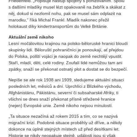
Friedenfeld. „Popisuje nástup spojený s ponižováním. Spolu
s dalšími mladíky musel lézt opakovaně na žebřík a skákat z
něj, dokud si nezlomil nohu, pak se musel sám odplazit na
marodku,“ říká Michal Frankl. Mladík nakonec přežil
holokaust díky kindertransportům do Velké Británie.
Aktuální země nikoho
Lesní močálovitou krajinou na polsko-běloruské hranici bloudí
skupinky lidí. Běloruští pohraničníci je ponoukají, ať přejdou
do Polska, polští vojáci je naopak do země nechtějí vpustit.
Staří, mladí, děti, celé rodiny. Zoufalí lidé nemůžou tam ani
zpátky, snaží se překonat ostnatý plot a dostat se do bezpečí.
Nepíše se ale rok 1938 ani 1939, sledujeme aktuální situaci
posledních let, měsíců a dní. Uprchlíci z Blízkého východu,
Afghánistánu, Pákistánu, severní či subsaharské Afriky, ti
všichni se dnes snaží překonat přísně střežené hranice
(nejen) Evropské unie. Země nikoho nejsou minulostí.
„Ta situace nezačíná až rokem 2015 a tím, co se nazývá
migrační krizí. Podobné situace proběhly už dříve, a někdy
dokonce na úplně stejných místech už před desítkami let.
Historie se nikdy neopakuje stejně, události jsou si však