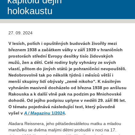
kapitolu dějin
holokaustu
27. 09. 2024
V lesích, polích i opuštěných budovách živořily mezi
březnem 1938 a začátkem války v září 1939 v hraničních
prostorách střední Evropy desítky tisíc židovských
mužů, žen a dětí. Celé rodiny byly vyhnány ze svých
vlastí, přitom do jiných států je pohraničníci nevpouštěli.
Nedobrovolně tak po několik týdnů i měsíců větší i
menší skupiny lidí obývaly „země nikoho“. K násilným
vyhnáním masivně docházelo od března 1938 po anšlusu
Rakouska a k další vlně pak na podzim po Mnichovské
dohodě. Od jejího podpisu uplyne v neděli 29. září 86 let.
O tématu pojednává následující text, který původně
vyšel v
A / Magazínu
1/2024
.
Aladara Reissnera, jeho pětašedesátiletou matku a mladou
manželku se dvěma malými dětmi probudili v noci na 17.