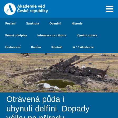
Poslání
Struktura
Ocenění
Historie
Právní předpisy
Informace ze zákona
Výroční zpráva
Hodnocení
Kariéra
Kontakt
A / Z Akademie
Otrávená půda i
uhynulí delfíni. Dopady