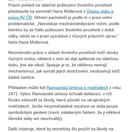
Právní pohled na válečné poškození životního prostředí
představila na semináři Hana Müllerová z
Ústavu státu a
práva AV ČR
. Stíhání pachatelů je podle ní v praxi velmi
problematické. „Neexistuje mezinárodněprávní režim, podle
kterého by se řídilo poškození životního prostředí v době
války, takže se v praxi vyzobává z různých právních úprav,“
řekla Hana Müllerová.
Mezinárodní právo v oblasti životního prostředí tvoří stovky
různých úmluv, některé z nich se dají aplikovat na válečnou
dobu, jiné ale nikoli. Spojuje je to, že většinou nemají
mechanismus, jak vynutit jejich dodržování, neobsahují totiž
žádné sankce.
Příkladem může být
Ramsarská úmluva o mokřadech
z roku
1971. Výbor Ramsarské úmluvy schválil deklaraci, v níž
Rusko odsoudil za škody, které působí na ukrajinských
mokřadech. Jenže nevymahatelná rezoluce se stala pouze
symbolickým gestem (navíc oslabeným faktem, že ji některé
členské státy ani neschválily).
Další nástroje, které by teoreticky šlo použít na škody na