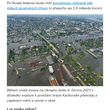
Po Ruské federaci bude chtít
kompenzaci nejméně pěti
miliard ukrajinských hřiven
(v přepočtu asi 2,8 miliardy korun).
Během ruské invaze na Ukrajinu došlo 6. června 2023 v
důsledku exploze k protržení hráze Kachovské přehrady a
zaplavení měst a vesnic v okolí.
Lze viníka stíhat?