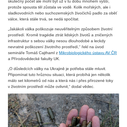
skutečný počet ale mohl být už v tu dobu mnohem vyšší,
protože spousta těl zůstala ve vodě. Kolik mořských, ale i
sladkovodních nebo suchozemských živočichů padlo za oběť
válce, která stále trvá, se nedá spočítat.
„Jakákoli válka poškozuje neuvěřitelným způsobem životní
prostředí. Kromě tragédie ztrát lidských životů a zničených
infrastruktur s sebou války nesou dlouhodobé a leckdy
nevratné poškození životního prostředí,“ řekl na úvod
semináře Tomáš Cajthaml z
Mikrobiologického ústavu AV ČR
a Přírodovědecké fakulty UK.
„O důsledcích války na Ukrajině je potřeba stále mluvit.
Připomínat tuto hrůznou situaci, která probíhá jen několik
málo set kilometrů od nás a která nás i přes přirozené toky
v životním prostředí může ovlivnit,“ dodal vědec.