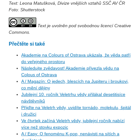
Text: Leona Matušková, Divize vnějších vztahů SSČ AV ČR
Foto: Shutterstock
Text je uvolněn pod svobodnou licencí Creative
Commons.
Přečtěte si také
Akademie na Colours of Ostrava ukázala, že věda patří
do veřejného prostoru
Následujte zvědavost! Akademie přivezla vědu na
Colous of Ostrava
A / Magazín: O jedech, blescích na Jupiteru i broukovi,
co mění dějiny
Jubilejní 10. ročník Veletrhu vědy přilákal desetitisíce
návštěvníků
Přijďte na Veletrh vědy, uvidíte tornádo, molekulu, špitál
i družici
Ve čtvrtek začíná Veletrh vědy, jubilejní ročník nabízí
více než stovku expozic
A / Easy: O fenoménu K-pop, nenávisti na sítích a