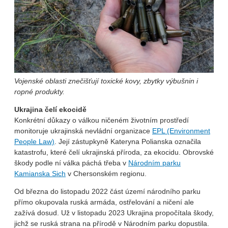
Vojenské oblasti znečišťují toxické kovy, zbytky výbušnin i
ropné produkty.
Ukrajina čelí ekocidě
Konkrétní důkazy o válkou ničeném životním prostředí
monitoruje ukrajinská nevládní organizace
EPL (Environment
People Law)
. Její zástupkyně Kateryna Polianska označila
katastrofu, které čelí ukrajinská příroda, za ekocidu. Obrovské
škody podle ní válka páchá třeba v
Národním parku
Kamianska Sich
v Chersonském regionu.
Od března do listopadu 2022 část území národního parku
přímo okupovala ruská armáda, ostřelování a ničení ale
zažívá dosud. Už v listopadu 2023 Ukrajina propočítala škody,
jichž se ruská strana na přírodě v Národním parku dopustila.