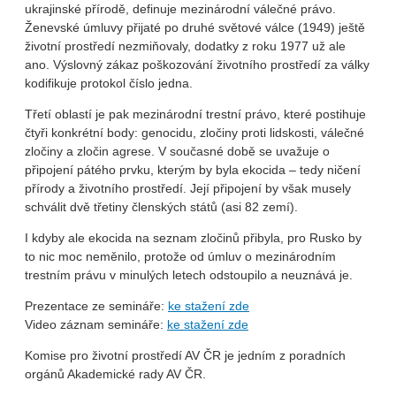
ukrajinské přírodě, definuje mezinárodní válečné právo.
Ženevské úmluvy přijaté po druhé světové válce (1949) ještě
životní prostředí nezmiňovaly, dodatky z roku 1977 už ale
ano. Výslovný zákaz poškozování životního prostředí za války
kodifikuje protokol číslo jedna.
Třetí oblastí je pak mezinárodní trestní právo, které postihuje
čtyři konkrétní body: genocidu, zločiny proti lidskosti, válečné
zločiny a zločin agrese. V současné době se uvažuje o
připojení pátého prvku, kterým by byla ekocida – tedy ničení
přírody a životního prostředí. Její připojení by však musely
schválit dvě třetiny členských států (asi 82 zemí).
I kdyby ale ekocida na seznam zločinů přibyla, pro Rusko by
to nic moc neměnilo, protože od úmluv o mezinárodním
trestním právu v minulých letech odstoupilo a neuznává je.
Prezentace ze semináře:
ke stažení zde
Video záznam semináře:
ke stažení zde
Komise pro životní prostředí AV ČR je jedním z poradních
orgánů Akademické rady AV ČR.