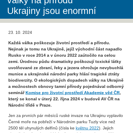
války na přírodu
Ukrajiny jsou enormní
23. 10. 2024
Každá válka poškozuje životní prostředí a přírodu.
Nejinak je tomu na Ukrajině, jejíž východní část napadlo
Rusko v roce 2014 a v únoru 2022 zaútočilo na celou
zemi. Úrodnou půdu dramaticky poškozují toxické látky
uvolňované ze zbraní, řeky a jezera ohrožuje nevybuchlá
munice a ukrajinské národní parky hlásí tragické ztráty
biodiverzity. O ekologických dopadech války na Ukrajině
a možnostech obnovy tamní přírody pojednával odborný
seminář
Komise pro životní prostředí Akademie věd ČR
,
který se konal v úterý 22. října 2024 v budově AV ČR na
Národní třídě v Praze.
Jen za prvních pár měsíců ruské invaze na Ukrajinu vyplavilo
Černé moře na pobřeží v Národním parku Tuzly více než
2500 těl uhynulých delfínů (čísla ke
květnu 2022
). Jejich