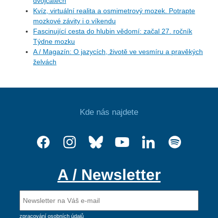
dvojčatech
Kvíz, virtuální realita a osmimetrový mozek. Potrapte
mozkové závity i o víkendu
Fascinující cesta do hlubin vědomí: začal 27. ročník
Týdne mozku
A / Magazín: O jazycích, životě ve vesmíru a pravěkých
želvách
Kde nás najdete
A / Newsletter
zpracování osobních údajů