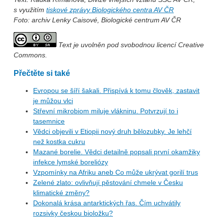
s využitím
tiskové zprávy Biologického centra AV ČR
Foto: archiv Lenky Caisové, Biologické centrum AV ČR
Text je uvolněn pod svobodnou licencí Creative
Commons.
Přečtěte si také
Evropou se šíří šakali. Přispívá k tomu člověk, zastavit
je můžou vlci
Střevní mikrobiom miluje vlákninu. Potvrzují to i
tasemnice
Vědci objevili v Etiopii nový druh bělozubky. Je lehčí
než kostka cukru
Mazané borelie. Vědci detailně popsali první okamžiky
infekce lymské boreliózy
Vzpomínky na Afriku aneb Co může ukrývat gorilí trus
Zelené zlato: ovlivňují pěstování chmele v Česku
klimatické změny?
Dokonalá krása antarktických řas. Čím uchvátily
rozsivky českou bioložku?