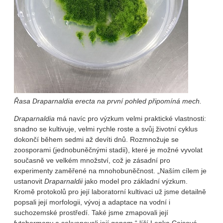
Řasa Draparnaldia erecta na první pohled připomíná mech.
Draparnaldia
má navíc pro výzkum velmi praktické vlastnosti:
snadno se kultivuje, velmi rychle roste a svůj životní cyklus
dokončí během sedmi až devíti dnů. Rozmnožuje se
zoosporami (jednobuněčnými stadii), které je možné vyvolat
současně ve velkém množství, což je zásadní pro
experimenty zaměřené na mnohobuněčnost. „Naším cílem je
ustanovit
Draparnaldii
jako model pro základní výzkum.
Kromě protokolů pro její laboratorní kultivaci už jsme detailně
popsali její morfologii, vývoj a adaptace na vodní i
suchozemské prostředí. Také jsme zmapovali její