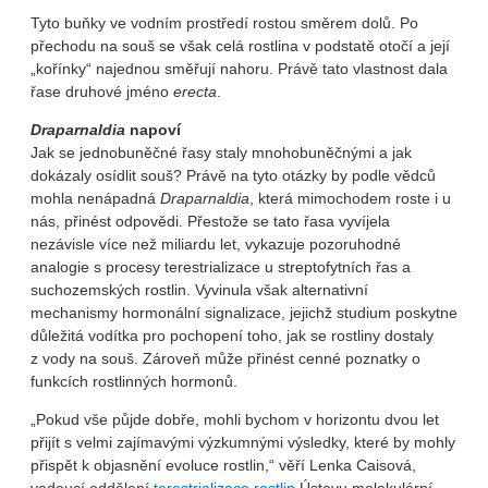
Tyto buňky ve vodním prostředí rostou směrem dolů. Po
přechodu na souš se však celá rostlina v podstatě otočí a její
„kořínky“ najednou směřují nahoru. Právě tato vlastnost dala
řase druhové jméno
erecta
.
Draparnaldia
napoví
Jak se jednobuněčné řasy staly mnohobuněčnými a jak
dokázaly osídlit souš? Právě na tyto otázky by podle vědců
mohla nenápadná
Draparnaldia
, která mimochodem roste i u
nás, přinést odpovědi. Přestože se tato řasa vyvíjela
nezávisle více než miliardu let, vykazuje pozoruhodné
analogie s procesy terestrializace u streptofytních řas a
suchozemských rostlin. Vyvinula však alternativní
mechanismy hormonální signalizace, jejichž studium poskytne
důležitá vodítka pro pochopení toho, jak se rostliny dostaly
z vody na souš. Zároveň může přinést cenné poznatky o
funkcích rostlinných hormonů.
„Pokud vše půjde dobře, mohli bychom v horizontu dvou let
přijít s velmi zajímavými výzkumnými výsledky, které by mohly
přispět k objasnění evoluce rostlin,“ věří Lenka Caisová,