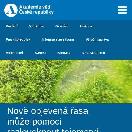
Poslání
Struktura
Ocenění
Historie
Právní předpisy
Informace ze zákona
Výroční zpráva
Hodnocení
Kariéra
Kontakt
A / Z Akademie
Nově objevená řasa
může pomoci