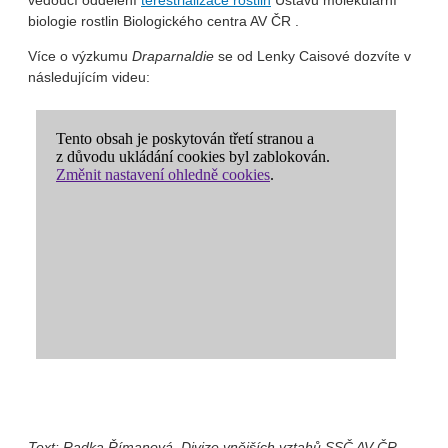
vedoucí oddělení
terestrializace rostlin
Ústavu molekulární
biologie rostlin Biologického centra AV ČR .
Více o výzkumu
Draparnaldie
se od Lenky Caisové dozvíte v
následujícím videu:
Text: Radka Římanová, Divize vnějších vztahů SSČ AV ČR,