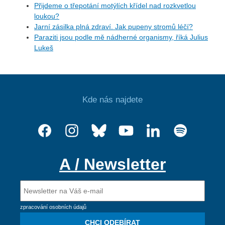
Přijdeme o třepotání motýlích křídel nad rozkvetlou
loukou?
Jarní zásilka plná zdraví. Jak pupeny stromů léčí?
Paraziti jsou podle mě nádherné organismy, říká Julius
Lukeš
Kde nás najdete
A / Newsletter
zpracování osobních údajů
CHCI ODEBÍRAT