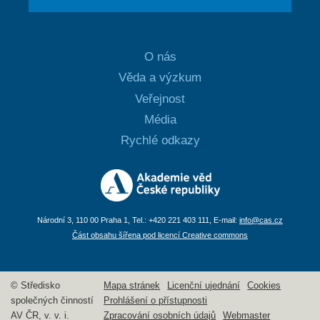
O nás
Věda a výzkum
Veřejnost
Média
Rychlé odkazy
Národní 3, 110 00 Praha 1, Tel.: +420 221 403 111, E-mail:
info@cas.cz
Část obsahu šířena pod licencí Creative commons
© Středisko
Mapa stránek
Licenční ujednání
Cookies
společných činností
Prohlášení o přístupnosti
AV ČR, v. v. i.
Zpracování osobních údajů
Webmaster