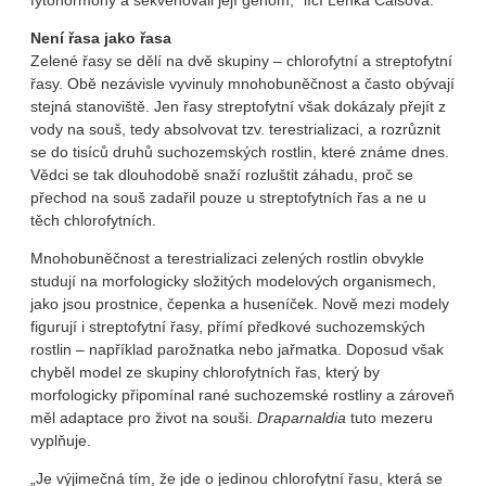
fytohormony a sekvenovali její genom,“ líčí Lenka Caisová.
Není řasa jako řasa
Zelené řasy se dělí na dvě skupiny – chlorofytní a streptofytní
řasy. Obě nezávisle vyvinuly mnohobuněčnost a často obývají
stejná stanoviště. Jen řasy streptofytní však dokázaly přejít z
vody na souš, tedy absolvovat tzv. terestrializaci, a rozrůznit
se do tisíců druhů suchozemských rostlin, které známe dnes.
Vědci se tak dlouhodobě snaží rozluštit záhadu, proč se
přechod na souš zadařil pouze u streptofytních řas a ne u
těch chlorofytních.
Mnohobuněčnost a terestrializaci zelených rostlin obvykle
studují na morfologicky složitých modelových organismech,
jako jsou prostnice, čepenka a huseníček. Nově mezi modely
figurují i streptofytní řasy, přímí předkové suchozemských
rostlin – například parožnatka nebo jařmatka. Doposud však
chyběl model ze skupiny chlorofytních řas, který by
morfologicky připomínal rané suchozemské rostliny a zároveň
měl adaptace pro život na souši.
Draparnaldia
tuto mezeru
vyplňuje.
„Je výjimečná tím, že jde o jedinou chlorofytní řasu, která se