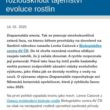
rozlousknout tajemství
evoluce rostlin
14. 01. 2025
Draparnaldia erecta.
Tak se jmenuje mnohobuněčná
zelená řasa, na kterou během procházky na dovolené na
Sardinii náhodou narazila Lenka Caisová z
Biologického
centra AV ČR
. Do té chvíle neznámá rostlina vědkyni
zaujala natolik, že ji začala zkoumat. A rychle rozpoznala
její potenciál. Právě tato řasa by totiž podle badatelky
mohla pomoci zodpovědět zásadní otázky evolučního
výzkumu, jako třeba jak se dostaly rostliny z vody na
souš. O významu objevu
Draparnaldie
nepochybuje ani
Německá botanická společnost, která ji vyhlásila řasou
roku 2025.
Na první pohled vypadala trochu jako mech. Lence Caisové z
Ústavu molekulární biologie rostlin
Biologického centra AV ČR
se však na nenápadné rostlině uprostřed sardinské přírody