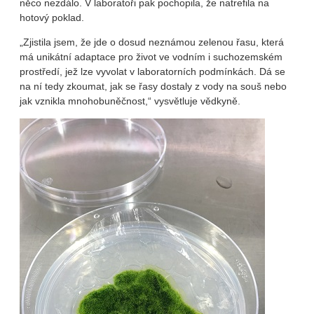
něco nezdálo. V laboratoři pak pochopila, že natrefila na
hotový poklad.
„Zjistila jsem, že jde o dosud neznámou zelenou řasu, která
má unikátní adaptace pro život ve vodním i suchozemském
prostředí, jež lze vyvolat v laboratorních podmínkách. Dá se
na ní tedy zkoumat, jak se řasy dostaly z vody na souš nebo
jak vznikla mnohobuněčnost,“ vysvětluje vědkyně.