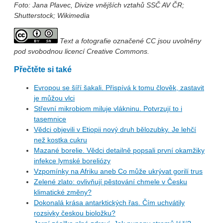
Foto: Jana Plavec, Divize vnějších vztahů SSČ AV ČR;
Shutterstock; Wikimedia
Text a fotografie označené CC jsou uvolněny
pod svobodnou licencí Creative Commons.
Přečtěte si také
Evropou se šíří šakali. Přispívá k tomu člověk, zastavit
je můžou vlci
Střevní mikrobiom miluje vlákninu. Potvrzují to i
tasemnice
Vědci objevili v Etiopii nový druh bělozubky. Je lehčí
než kostka cukru
Mazané borelie. Vědci detailně popsali první okamžiky
infekce lymské boreliózy
Vzpomínky na Afriku aneb Co může ukrývat gorilí trus
Zelené zlato: ovlivňují pěstování chmele v Česku
klimatické změny?
Dokonalá krása antarktických řas. Čím uchvátily
rozsivky českou bioložku?