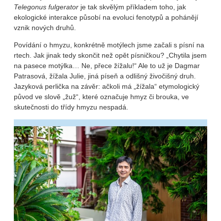
Telegonus fulgerator
je tak skvělým příkladem toho, jak
ekologické interakce působí na evoluci fenotypů a pohánějí
vznik nových druhů.
Povídání o hmyzu, konkrétně motýlech jsme začali s písní na
rtech. Jak jinak tedy skončit než opět písničkou? „Chytila jsem
na pasece motýlka… Ne, přece žížalu!“ Ale to už je Dagmar
Patrasová, žížala Julie, jiná píseň a odlišný živočišný druh.
Jazyková perlička na závěr: ačkoli má „žížala“ etymologický
původ ve slově „žuž“, které označuje hmyz či brouka, ve
skutečnosti do třídy hmyzu nespadá.