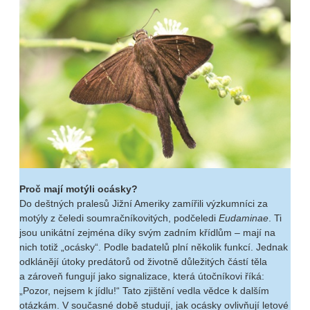
Proč mají motýli ocásky?
Do deštných pralesů Jižní Ameriky zamířili výzkumníci za
motýly z čeledi soumračníkovitých, podčeledi
Eudaminae
. Ti
jsou unikátní zejména díky svým zadním křídlům – mají na
nich totiž „ocásky“. Podle badatelů plní několik funkcí. Jednak
odklánějí útoky predátorů od životně důležitých částí těla
a zároveň fungují jako signalizace, která útočníkovi říká:
„Pozor, nejsem k jídlu!“ Tato zjištění vedla vědce k dalším
otázkám. V současné době studují, jak ocásky ovlivňují letové