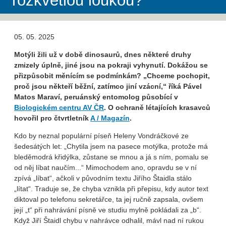
rozkvetlou loukou?
05. 05. 2025
Motýli žili už v době dinosaurů, dnes některé druhy
zmizely úplně, jiné jsou na pokraji vyhynutí. Dokážou se
přizpůsobit měnícím se podmínkám? „Chceme pochopit,
proč jsou někteří běžní, zatímco jiní vzácní,“ říká Pável
Matos Maraví, peruánský entomolog působící v
Biologickém centru AV ČR
. O ochraně létajících krasavců
hovořil pro čtvrtletník
A / Magazín
.
Kdo by neznal populární píseň Heleny Vondráčkové ze
šedesátých let: „Chytila jsem na pasece motýlka, protože má
bleděmodrá křidýlka, zůstane se mnou a já s ním, pomalu se
od něj líbat naučím...“ Mimochodem ano, opravdu se v ní
zpívá „líbat“, ačkoli v původním textu Jiřího Štaidla stálo
„lítat“. Traduje se, že chyba vznikla při přepisu, kdy autor text
diktoval po telefonu sekretářce, ta jej ručně zapsala, ovšem
její „t“ při nahrávání písně ve studiu mylně pokládali za „b“.
Když Jiří Štaidl chybu v nahrávce odhalil, mávl nad ní rukou