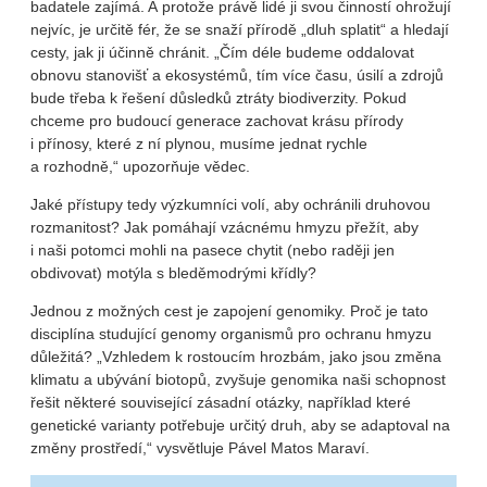
badatele zajímá. A protože právě lidé ji svou činností ohrožují
nejvíc, je určitě fér, že se snaží přírodě „dluh splatit“ a hledají
cesty, jak ji účinně chránit. „Čím déle budeme oddalovat
obnovu stanovišť a ekosystémů, tím více času, úsilí a zdrojů
bude třeba k řešení důsledků ztráty biodiverzity. Pokud
chceme pro budoucí generace zachovat krásu přírody
i přínosy, které z ní plynou, musíme jednat rychle
a rozhodně,“ upozorňuje vědec.
Jaké přístupy tedy výzkumníci volí, aby ochránili druhovou
rozmanitost? Jak pomáhají vzácnému hmyzu přežít, aby
i naši potomci mohli na pasece chytit (nebo raději jen
obdivovat) motýla s bleděmodrými křídly?
Jednou z možných cest je zapojení genomiky. Proč je tato
disciplína studující genomy organismů pro ochranu hmyzu
důležitá? „Vzhledem k rostoucím hrozbám, jako jsou změna
klimatu a ubývání biotopů, zvyšuje genomika naši schopnost
řešit některé související zásadní otázky, například které
genetické varianty potřebuje určitý druh, aby se adaptoval na
změny prostředí,“ vysvětluje Pável Matos Maraví.