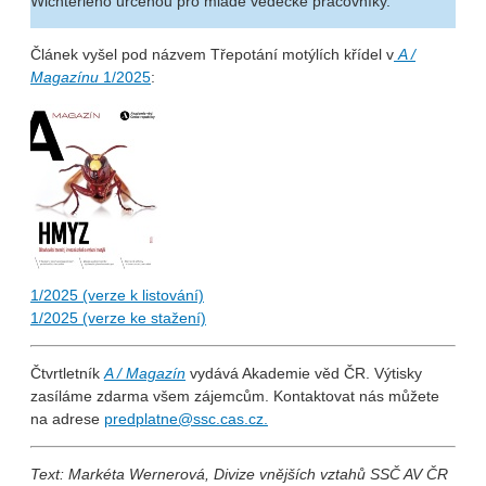
Wichterleho určenou pro mladé vědecké pracovníky.
Článek vyšel pod názvem Třepotání motýlích křídel v
A /
Magazínu
1/2025
:
1/2025 (verze k listování)
1/2025 (verze ke stažení)
Čtvrtletník
A / Magazín
vydává Akademie věd ČR. Výtisky
zasíláme zdarma všem zájemcům. Kontaktovat nás můžete
na adrese
predplatne@ssc.cas.cz.
Text:
Markéta Wernerová, Divize vnějších vztahů SSČ AV ČR