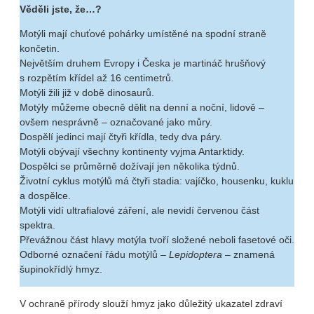
Věděli jste, že…?
Motýli mají chuťové pohárky umístěné na spodní straně
končetin.
Největším druhem Evropy i Česka je martináč hrušňový
s rozpětím křídel až 16 centimetrů.
Motýli žili již v době dinosaurů.
Motýly můžeme obecně dělit na denní a noční, lidově –
ovšem nesprávně – označované jako můry.
Dospělí jedinci mají čtyři křídla, tedy dva páry.
Motýli obývají všechny kontinenty vyjma Antarktidy.
Dospělci se průměrně dožívají jen několika týdnů.
Životní cyklus motýlů má čtyři stadia: vajíčko, housenku, kuklu
a dospělce.
Motýli vidí ultrafialové záření, ale nevidí červenou část
spektra.
Převážnou část hlavy motýla tvoří složené neboli fasetové oči.
Odborné označení řádu motýlů –
Lepidoptera
– znamená
šupinokřídlý hmyz.
V ochraně přírody slouží hmyz jako důležitý ukazatel zdraví