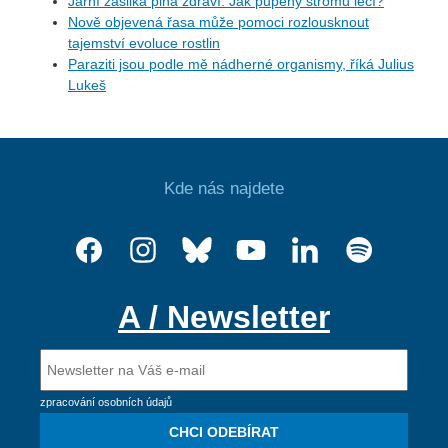
Jarní zásilka plná zdraví. Jak pupeny stromů léčí?
Nově objevená řasa může pomoci rozlousknout
tajemství evoluce rostlin
Paraziti jsou podle mě nádherné organismy, říká Julius
Lukeš
Kde nás najdete
A / Newsletter
zpracování osobních údajů
CHCI ODEBÍRAT