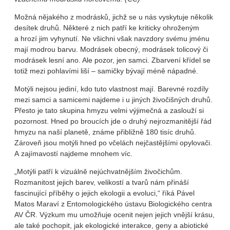
Možná nějakého z modrásků, jichž se u nás vyskytuje několik
desítek druhů. Některé z nich patří ke kriticky ohroženým
a hrozí jim vyhynutí. Ne všichni však navzdory svému jménu
mají modrou barvu. Modrásek obecný, modrásek tolicový či
modrásek lesní ano. Ale pozor, jen samci. Zbarvení křídel se
totiž mezi pohlavími liší – samičky bývají méně nápadné.
Motýli nejsou jediní, kdo tuto vlastnost mají. Barevné rozdíly
mezi samci a samicemi najdeme i u jiných živočišných druhů.
Přesto je tato skupina hmyzu velmi výjimečná a zaslouží si
pozornost. Hned po broucích jde o druhý nejrozmanitější řád
hmyzu na naší planetě, známe přibližně 180 tisíc druhů.
Zároveň jsou motýli hned po včelách nejčastějšími opylovači.
A zajímavostí najdeme mnohem víc.
„Motýli patří k vizuálně nejúchvatnějším živočichům.
Rozmanitost jejich barev, velikostí a tvarů nám přináší
fascinující příběhy o jejich ekologii a evoluci,“ říká Pável
Matos Maraví z Entomologického ústavu Biologického centra
AV ČR. Výzkum mu umožňuje ocenit nejen jejich vnější krásu,
ale také pochopit, jak ekologické interakce, geny a abiotické