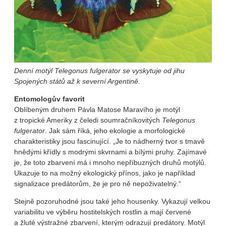
Denní motýl Telegonus fulgerator se vyskytuje od jihu
Spojených států až k severní Argentině.
Entomologův favorit
Oblíbeným druhem Pávla Matose Maravího je motýl
z tropické Ameriky z čeledi soumračníkovitých
Telegonus
fulgerator
. Jak sám říká, jeho ekologie a morfologické
charakteristiky jsou fascinující. „Je to nádherný tvor s tmavě
hnědými křídly s modrými skvrnami a bílými pruhy. Zajímavé
je, že toto zbarvení má i mnoho nepříbuzných druhů motýlů.
Ukazuje to na možný ekologický přínos, jako je například
signalizace predátorům, že je pro ně nepoživatelný.“
Stejně pozoruhodné jsou také jeho housenky. Vykazují velkou
variabilitu ve výběru hostitelských rostlin a mají červené
a žluté výstražné zbarvení, kterým odrazují predátory. Motýl