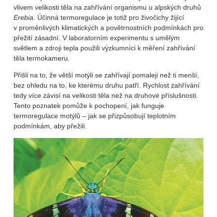
vlivem velikosti těla na zahřívání organismu u alpských druhů
Erebia
. Účinná termoregulace je totiž pro živočichy žijící
v proměnlivých klimatických a povětrnostních podmínkách pro
přežití zásadní. V laboratorním experimentu s umělým
světlem a zdroji tepla použili výzkumníci k měření zahřívání
těla termokameru.
Přišli na to, že větší motýli se zahřívají pomaleji než ti menší,
bez ohledu na to, ke kterému druhu patří. Rychlost zahřívání
tedy více závisí na velikosti těla než na druhové příslušnosti.
Tento poznatek pomůže k pochopení, jak funguje
termoregulace motýlů – jak se přizpůsobují teplotním
podmínkám, aby přežili.