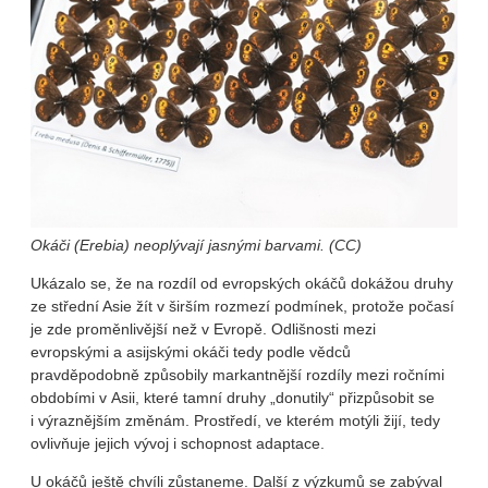
Okáči (Erebia) neoplývají jasnými barvami. (CC)
Ukázalo se, že na rozdíl od evropských okáčů dokážou druhy
ze střední Asie žít v širším rozmezí podmínek, protože počasí
je zde proměnlivější než v Evropě. Odlišnosti mezi
evropskými a asijskými okáči tedy podle vědců
pravděpodobně způsobily markantnější rozdíly mezi ročními
obdobími v Asii, které tamní druhy „donutily“ přizpůsobit se
i výraznějším změnám. Prostředí, ve kterém motýli žijí, tedy
ovlivňuje jejich vývoj i schopnost adaptace.
U okáčů ještě chvíli zůstaneme. Další z výzkumů se zabýval