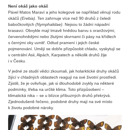
Není okáč jako okáč
Pável Matos Maraví a jeho kolegové se například věnují rodu
okáčů
(Erebia)
. Ten zahrnuje více než 90 druhů z čeledi
babočkovitých
(Nymphalidae)
. Nejsou to žádní nápadní
krasavci. Obvykle mají tmavě hnědou barvu s oranžovými,
červenohnědými nebo žlutými skvrnami či pásy na křídlech
s černými oky uvnitř. Odtud pramení i jejich české
pojmenování. Umějí se dobře přizpůsobit chladu, vyskytují se
v centrální Asii, Alpách, Karpatech a několik druhů žije
i v Česku.
V jedné ze studií vědci zkoumali, jak holarktické druhy okáčů
žijící v chladných oblastech reagují na své životní prostředí.
Zjistili, že je ovlivňuje, jak si dlouhodobě zvykly na některé
podmínky, třeba na určité klima. Toto přizpůsobení –
klimatická nika – se u blízce příbuzných druhů překrývá.
Zjednodušeně řečeno, podobné druhy mají na své místo
k životu podobné nároky.