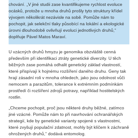
chování. „V jiné studii zase kvantifikujeme rychlost evoluce
ocásků, protože u mnoha druhů prošly tyto struktury křídel
vývojem několikrát nezávisle na sobě. Pomůže nám to
pochopit, jak selekční tlaky působící na lokální a ekologické
úrovni dlouhodobě ovlivňují evoluci jednotlivých druhů,“
doplňuje Pável Matos Maraví.
U vzácných druhů hmyzu je genomika obzvláště cenná
především při identifikaci ztráty genetické diverzity. U těch
běžných zase pomáhá odhalit genetický základ vlastností,
které přispívají k hojnému rozšíření daného druhu. Geny tak
hrají zásadní roli v mnoha ohledech, jako jsou odolnost vůči
nemocem a parazitům, tolerance k extrémním podmínkám
prostředí či rozšíření zdrojů potravy, například hostitelských
rostlin.
„Chceme pochopit, proč jsou některé druhy běžné, zatímco
jiné vzácné. Pomůže nám to při navrhování ochranářských
strategií, kde by genetické varianty spojené s vlastnostmi,
které zvyšují populační zdatnost, mohly být klíčem k záchraně
ohrožených druhů,“ dodává entomolog.