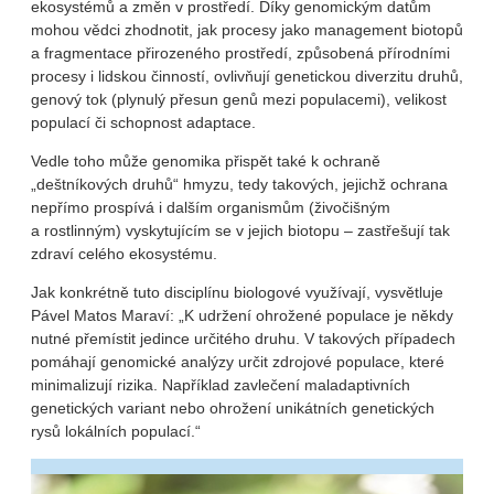
ekosystémů a změn v prostředí. Díky genomickým datům
mohou vědci zhodnotit, jak procesy jako management biotopů
a fragmentace přirozeného prostředí, způsobená přírodními
procesy i lidskou činností, ovlivňují genetickou diverzitu druhů,
genový tok (plynulý přesun genů mezi populacemi), velikost
populací či schopnost adaptace.
Vedle toho může genomika přispět také k ochraně
„deštníkových druhů“ hmyzu, tedy takových, jejichž ochrana
nepřímo prospívá i dalším organismům (živočišným
a rostlinným) vyskytujícím se v jejich biotopu – zastřešují tak
zdraví celého ekosystému.
Jak konkrétně tuto disciplínu biologové využívají, vysvětluje
Pável Matos Maraví: „K udržení ohrožené populace je někdy
nutné přemístit jedince určitého druhu. V takových případech
pomáhají genomické analýzy určit zdrojové populace, které
minimalizují rizika. Například zavlečení maladaptivních
genetických variant nebo ohrožení unikátních genetických
rysů lokálních populací.“