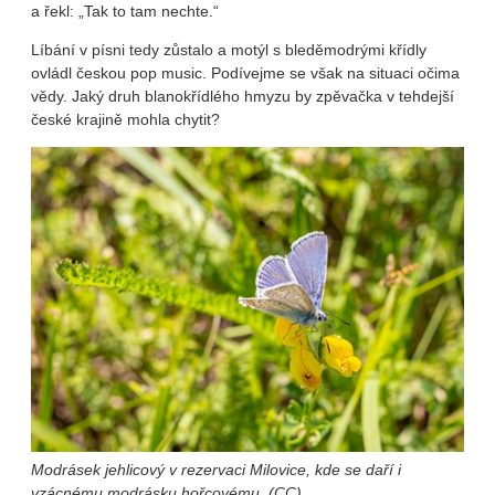
a řekl: „Tak to tam nechte.“
Líbání v písni tedy zůstalo a motýl s bleděmodrými křídly
ovládl českou pop music. Podívejme se však na situaci očima
vědy. Jaký druh blanokřídlého hmyzu by zpěvačka v tehdejší
české krajině mohla chytit?
Modrásek jehlicový v rezervaci Milovice, kde se daří i
vzácnému modrásku hořcovému. (CC)