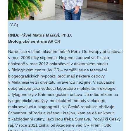
(CC)
RNDr. Pável Matos Maraví, Ph.D.
Biologické centrum AV ČR
Narodil se v Limě, hlavním městě Peru. Do Evropy přicestoval
v roce 2008 díky stipendiu. Nejprve studoval ve Finsku,
následně v roce 2012 pokračoval v doktorském studiu
v Biologickém centru AV ČR – zaměřil se na testování
biogeografických hypotéz, proč mají některé ostrovy
v Melanésii větší diverzitu mravenců než jiné. V současné
době působí jako vedoucí laboratoře molekulární ekologie
a fylogenetiky v Entomologickém ústavu. Je odborníkem na
fylogenetické analýzy, molekulární metody v ekologii,
makroevoluci a biogeografii. Na České republice obdivuje
úchvatnou přírodu a krásnou krajinu, kam se dá uniknout
z každodenní rutiny, jako jsou třeba Šumava, Podyjí či Český
ráj. V roce 2021 získal od Akademie věd ČR Prémii Otto