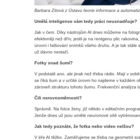
Barbara Zitová z Ústavu teorie informace a automat
Umělá inteligence vám tedy práci neusnadňuje?
Jak v čem. Díky nástrojům AI dnes můžeme na fotogra
efektivněji než dřív, jestli je na rentgenu plic rakovi
úrovni i falšování snímků všeho druhu. A je tak stále 
už dávno nestačí.
Fotky snad šumí?
V podstatě ano, ale jinak než třeba rádio. Mají v sob
se říká šum a v určité úrovni ho najdeme v každém ob
zároveň strukturu tohoto šumu. Frekvenční analýza 
Čili nerovnoměrnosti?
Správně. Na fotce ženy, jíž někdo v editačním progra
Jenže dnes už jsou umělé neuronové sítě vytrénovan
Jak tedy poznáte, že fotka nebo video nelžou?
V éře AI těžko. Zaměřujeme se třeba na geometrii scé