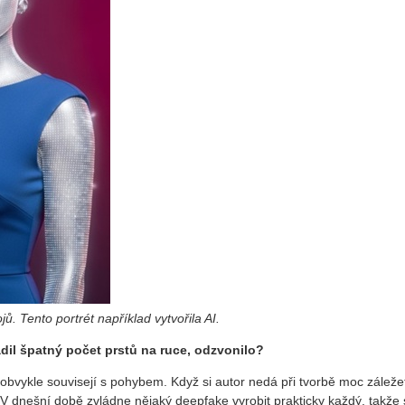
. Tento portrét například vytvořila AI.
dil špatný počet prstů na ruce, odzvonilo?
obvykle souvisejí s pohybem. Když si autor nedá při tvorbě moc záležet
 V dnešní době zvládne nějaký deepfake vyrobit prakticky každý, takže