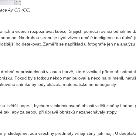
izace AV ČR (CC)
fiích a videích rozpoznávat kdeco. S jejich pomocí rovněž odhalíme d
na, nebo ne. Na druhou stranu je nyní vlivem umělé inteligence na úplně j
složitější ho detekovat. Zaměřit se například u fotografie jen na analýz
ě drobné nepravidelnosti v jasu a barvě, které vznikají přímo při snímán
rázku. Pokud by s fotkou někdo manipuloval a něco na ní měnil, naruš
takového snímku by tedy ukázala matematické nehomogenity.
mu zvětšil poprsí, bychom v inkriminované oblasti viděli změny hodnot p
é tak, aby za sebou při úpravě obrázků nezanechávaly stopy.
ny, sledujeme, zda všechny předměty vrhají stíny, jak mají. U deepfake