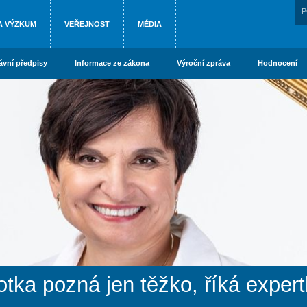
P
A VÝZKUM
VEŘEJNOST
MÉDIA
ávní předpisy
Informace ze zákona
Výroční zpráva
Hodnocení
fotka pozná jen těžko, říká expe