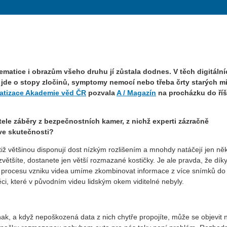
ematice i obrazům všeho druhu jí zůstala dodnes. V těch digitáln
ž jde o stopy zločinů, symptomy nemocí nebo třeba črty starých mi
matizace Akademie věd ČR
pozvala
A / Magazín
na procházku do říš
tele záběry z bezpečnostních kamer, z nichž experti zázračně
 ve skutečnosti?
otiž většinou disponují dost nízkým rozlišením a mnohdy natáčejí jen něk
tšíte, dostanete jen větší rozmazané kostičky. Je ale pravda, že dík
 procesu vzniku videa umíme zkombinovat informace z více snímků do
ěci, které v původním videu lidským okem viditelné nebyly.
ak, a když nepoškozená data z nich chytře propojíte, může se objevit 