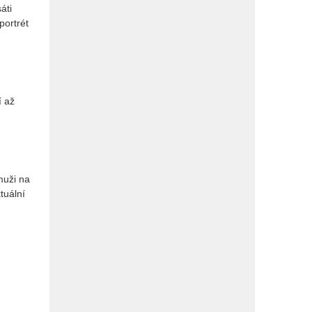
áti
portrét
í až
muži na
tuální