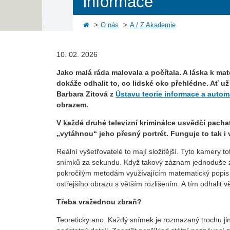
informace
O nás
A / Z Akademie
10. 02. 2026
Jako malá ráda malovala a počítala. A láska k mat
dokáže odhalit to, co lidské oko přehlédne. Ať u
Barbara Zitová z
Ústavu teorie informace a auto
obrazem.
V každé druhé televizní kriminálce usvědčí pacha
„vytáhnou“ jeho přesný portrét. Funguje to tak i
Reální vyšetřovatelé to mají složitější. Tyto kamery t
snímků za sekundu. Když takový záznam jednoduše zvě
pokročilým metodám využívajícím matematický popis
ostřejšího obrazu s větším rozlišením. A tím odhalit v
Třeba vražednou zbraň?
Teoreticky ano. Každý snímek je rozmazaný trochu jin