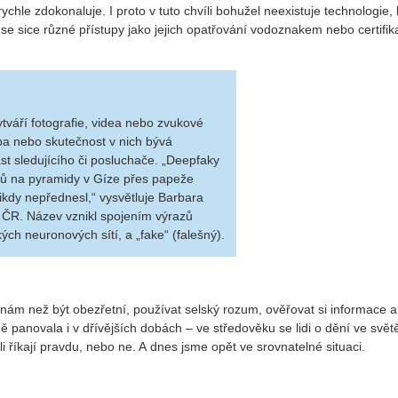
chle zdokonaluje. I proto v tuto chvíli bohužel neexistuje technologie, 
se sice různé přístupy jako jejich opatřování vodoznakem nebo certifika
ytváří fotografie, videa nebo zvukové
ba nebo skutečnost v nich bývá
ást sledujícího či posluchače. „Deepfaky
ů na pyramidy v Gíze přes papeže
nikdy nepřednesl,“ vysvětluje Barbara
V ČR. Název vznikl spojením výrazů
ých neuronových sítí, a „fake“ (falešný).
nám než být obezřetní, používat selský rozum, ověřovat si informace a
ě panovala i v dřívějších dobách – ve středověku se lidi o dění ve svět
i říkají pravdu, nebo ne. A dnes jsme opět ve srovnatelné situaci.