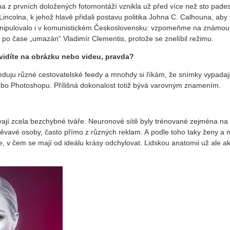
na z prvních doložených fotomontáží vznikla už před více než sto pades
ncolna, k jehož hlavě přidali postavu politika Johna C. Calhouna, aby 
 manipulovalo i v komunistickém Československu: vzpomeňme na známou
po čase „umazán“ Vladimír Clementis, protože se znelíbil režimu.
 vidíte na obrázku nebo videu, pravda?
Sleduju různé cestovatelské feedy a mnohdy si říkám, že snímky vypadaj
 nebo Photoshopu. Přílišná dokonalost totiž bývá varovným znamením.
ívají zcela bezchybné tváře. Neuronové sítě byly trénované zejména na
směvavé osoby, často přímo z různých reklam. A podle toho taky ženy a 
, v čem se mají od ideálu krásy odchylovat. Lidskou anatomii už ale ak