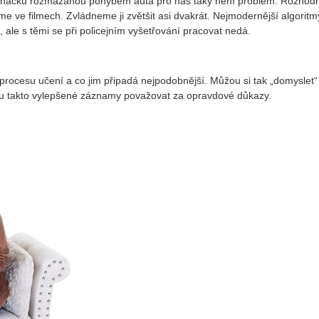
cí značku rozmazanou pohybem auta pro nás taky není problém. Rozhod
e ve filmech. Zvládneme ji zvětšit asi dvakrát. Nejmodernější algoritm
, ale s těmi se při policejním vyšetřování pracovat nedá.
 procesu učení a co jim připadá nejpodobnější. Můžou si tak „domyslet“ 
u takto vylepšené záznamy považovat za opravdové důkazy.