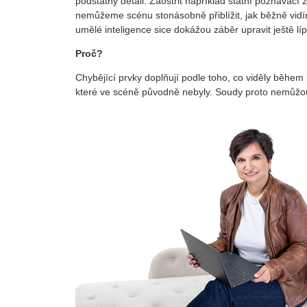
podstatný detail. Zaostřit například státní poznáva
nemůžeme scénu stonásobně přiblížit, jak běžně vidím
umělé inteligence sice dokážou záběr upravit ještě líp
Proč?
Chybějící prvky doplňují podle toho, co viděly během
které ve scéně původně nebyly. Soudy proto nemůžo