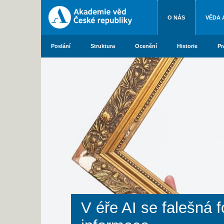
O NÁS
VĚDA 
Poslání
Struktura
Ocenění
Historie
Pr
V éře AI se falešná 