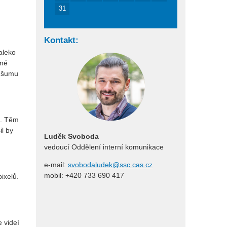
31
Kontakt:
aleko
iné
u šumu
í. Těm
il by
Luděk Svoboda
vedoucí Oddělení interní komunikace
e-mail:
svobodaludek@ssc.cas.cz
mobil: +420 733 690 417
ixelů.
 videí