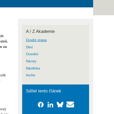
A / Z Akademie
ích
Úvodní strana
strů.
e za
Dění
Ocenění
Názory
Nástěnka
olik
Archiv
y
Sdílet tento článek
nový