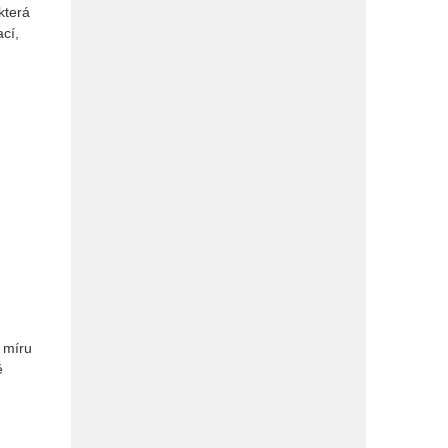
která
cí,
 míru
ě