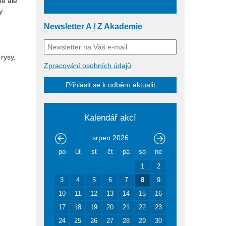
ně ale
y
Newsletter A / Z Akademie
rysy,
Zpracování osobních údajů
Přihlásit se k odběru aktualit
Kalendář akcí
srpen
2026
po
út
st
čt
pá
so
ne
1
2
3
4
5
6
7
8
9
10
11
12
13
14
15
16
17
18
19
20
21
22
23
24
25
26
27
28
29
30