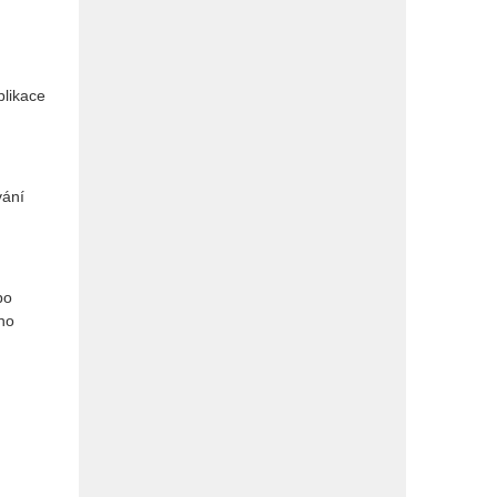
plikace
vání
bo
ho