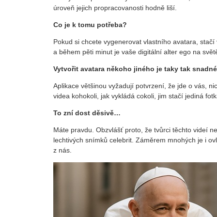
úroveň jejich propracovanosti hodně liší.
Co je k tomu potřeba?
Pokud si chcete vygenerovat vlastního avatara, stač
a během pěti minut je vaše digitální alter ego na světě
Vytvořit avatara někoho jiného je taky tak snadn
Aplikace většinou vyžadují potvrzení, že jde o vás, n
videa kohokoli, jak vykládá cokoli, jim stačí jediná fo
To zní dost děsivě…
Máte pravdu. Obzvlášť proto, že tvůrci těchto videí 
lechtivých snímků celebrit. Záměrem mnohých je i o
z nás.