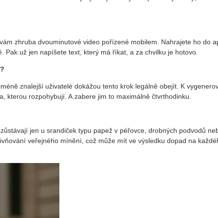
í vám zhruba dvouminutové video pořízené mobilem. Nahrajete ho do a
. Pak už jen napíšete text, který má říkat, a za chvilku je hotovo.
é?
icméně znalejší uživatelé dokážou tento krok legálně obejít. K vygenero
tka, kterou rozpohybují. A zabere jim to maximálně čtvrthodinku.
nezůstávají jen u srandiček typu papež v péřovce, drobných podvodů ne
vlivňování veřejného mínění, což může mít ve výsledku dopad na každé