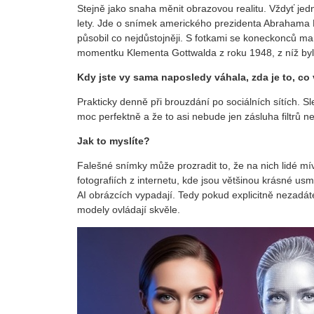
Stejně jako snaha měnit obrazovou realitu. Vždyť jed
lety. Jde o snímek amerického prezidenta Abrahama Li
působil co nejdůstojněji. S fotkami se koneckonců
momentku Klementa Gottwalda z roku 1948, z níž byl 
Kdy jste vy sama naposledy váhala, zda je to, co
Prakticky denně při brouzdání po sociálních sítích. 
moc perfektně a že to asi nebude jen zásluha filtrů
Jak to myslíte?
Falešné snímky může prozradit to, že na nich lidé m
fotografiích z internetu, kde jsou většinou krásné u
AI obrázcích vypadají. Tedy pokud explicitně nezadáte
modely ovládají skvěle.