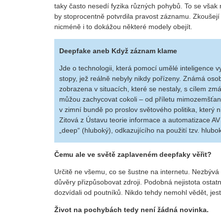
taky často nesedí fyzika různých pohybů. To se však ry
by stoprocentně potvrdila pravost záznamu. Zkoušejí 
nicméně i to dokážou některé modely obejít.
Deepfake aneb Když záznam klame
Jde o technologii, která pomocí umělé inteligence v
stopy, jež reálně nebyly nikdy pořízeny. Známá oso
zobrazena v situacích, které se nestaly, s cílem zm
můžou zachycovat cokoli – od příletu mimozemšťan
v zimní bundě po proslov světového politika, který 
Zitová z Ústavu teorie informace a automatizace A
„deep“ (hluboký), odkazujícího na použití tzv. hlubok
Čemu ale ve světě zaplaveném deepfaky věřit?
Určitě ne všemu, co se šustne na internetu. Nezbývá 
důvěry přizpůsobovat zdroji. Podobná nejistota ostatn
dozvídali od poutníků. Nikdo tehdy nemohl vědět, jestl
Život na pochybách tedy není žádná novinka.