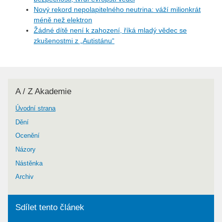
Nový rekord nepolapitelného neutrina: váží milionkrát
méně než elektron
Žádné dítě není k zahození, říká mladý vědec se
zkušenostmi z „Autistánu“
A / Z Akademie
Úvodní strana
Dění
Ocenění
Názory
Nástěnka
Archiv
Sdílet tento článek