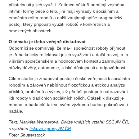
přijatelnosti jejich využití. Zatímco někteří odmítají zejména
intimní formy péče o tělo, jiní mají výhrady k sociálním a
emočním rolím robotů a další zaujímají spíše pragmatický
postoj, který připouští využití robotů v konkrétních a
omezených oblastech.
O tématu je třeba veřejně diskutovat
Odborníci se domnívají, že má-li společnost roboty přijmout,
je třeba kriticky reflektovat jejich využívání a další rozvoj, a to
v širším společenském a hodnotovém kontextu zahrnujícím
otázky důvěry, autonomie, lidské důstojnosti a odpovědnosti.
Cílem studie je zmapovat postoje české veřejnosti k sociálním
robotům a zároveň nabídnout filozofickou a etickou analýzu
příslibů, problémů a výzev, jež přináší postupné nahrazování
lidí roboty v tradičních sociálních rolích. Otázek k diskuzi je
mnoho, a badatelé tak ve svém výzkumu budou pokračovat i
nadále.
Text: Markéta Wernerová, Divize vnějších vztahů SSČ AV ČR,
s využitím
tiskové zprávy AV ČR
Foto: Shutterstock