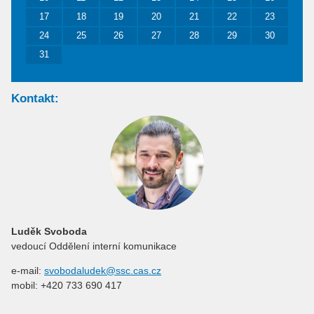
17
18
19
20
21
22
23
24
25
26
27
28
29
30
31
Kontakt:
Luděk Svoboda
vedoucí Oddělení interní komunikace
e-mail:
svobodaludek@ssc.cas.cz
mobil: +420 733 690 417