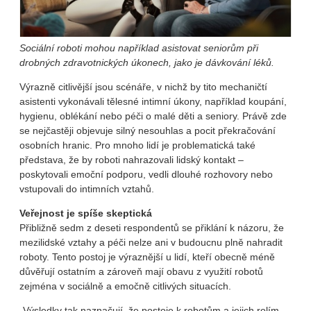
Sociální roboti mohou například asistovat seniorům při
drobných zdravotnických úkonech, jako je dávkování léků.
Výrazně citlivější jsou scénáře, v nichž by tito mechaničtí
asistenti vykonávali tělesné intimní úkony, například koupání,
hygienu, oblékání nebo péči o malé děti a seniory. Právě zde
se nejčastěji objevuje silný nesouhlas a pocit překračování
osobních hranic. Pro mnoho lidí je problematická také
představa, že by roboti nahrazovali lidský kontakt –
poskytovali emoční podporu, vedli dlouhé rozhovory nebo
vstupovali do intimních vztahů.
Veřejnost je spíše skeptická
Přibližně sedm z deseti respondentů se přiklání k názoru, že
mezilidské vztahy a péči nelze ani v budoucnu plně nahradit
roboty. Tento postoj je výraznější u lidí, kteří obecně méně
důvěřují ostatním a zároveň mají obavu z využití robotů
zejména v sociálně a emočně citlivých situacích.
„Výsledky tak naznačují, že postoje k robotům a jejich rolím