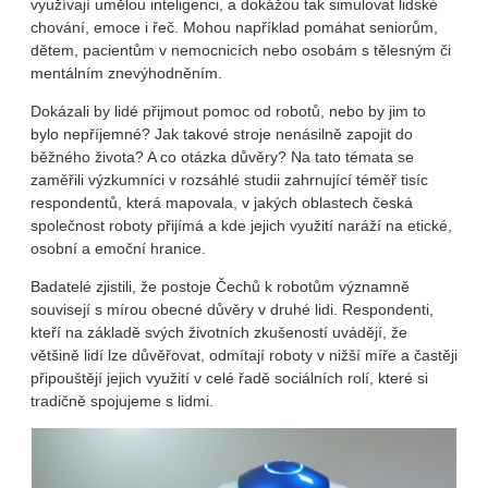
využívají umělou inteligenci, a dokážou tak simulovat lidské
chování, emoce i řeč. Mohou například pomáhat seniorům,
dětem, pacientům v nemocnicích nebo osobám s tělesným či
mentálním znevýhodněním.
Dokázali by lidé přijmout pomoc od robotů, nebo by jim to
bylo nepříjemné? Jak takové stroje nenásilně zapojit do
běžného života? A co otázka důvěry? Na tato témata se
zaměřili výzkumníci v rozsáhlé studii zahrnující téměř tisíc
respondentů, která mapovala, v jakých oblastech česká
společnost roboty přijímá a kde jejich využití naráží na etické,
osobní a emoční hranice.
Badatelé zjistili, že postoje Čechů k robotům významně
souvisejí s mírou obecné důvěry v druhé lidi. Respondenti,
kteří na základě svých životních zkušeností uvádějí, že
většině lidí lze důvěřovat, odmítají roboty v nižší míře a častěji
připouštějí jejich využití v celé řadě sociálních rolí, které si
tradičně spojujeme s lidmi.