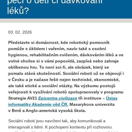
péči o děti či dávkování
léků?
03. 02. 2026
Představte si domácnost, kde robotický pomocník
pomůže s úklidem i vařením, navíc také s osobní
hygienou, rehabilitačním cvičením, dávkováním léků a ve
volné chvilce si s vámi popovídá, zazpívá nebo zahraje
oblíbenou hru. To není sci-fi, ale obrázek, který se
pomalu stává skutečností. Sociální roboti už se objevují i
v Česku a je načase řešit nejen technické, ekonomické,
ale také etické a sociální otázky. Na výzkumu postojů
veřejnosti k využívání robotů spolupracovaly v programu
Strategie AV21
Epicentra civilizace
tři instituce –
Ústav
informatiky Akademie věd ČR
, Masarykova univerzita
v Brně a Anglo-americká vysoká škola.
Sociální roboti jsou navrženi tak, aby komunikovali a
interagovali s lidmi. K pochopení kontextu při rozhovoru