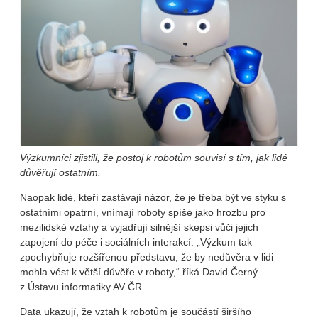
Výzkumníci zjistili, že postoj k robotům souvisí s tím, jak lidé
důvěřují ostatním.
Naopak lidé, kteří zastávají názor, že je třeba být ve styku s
ostatními opatrní, vnímají roboty spíše jako hrozbu pro
mezilidské vztahy a vyjadřují silnější skepsi vůči jejich
zapojení do péče i sociálních interakcí. „Výzkum tak
zpochybňuje rozšířenou představu, že by nedůvěra v lidi
mohla vést k větší důvěře v roboty,“ říká David Černý
z Ústavu informatiky AV ČR.
Data ukazují, že vztah k robotům je součástí širšího