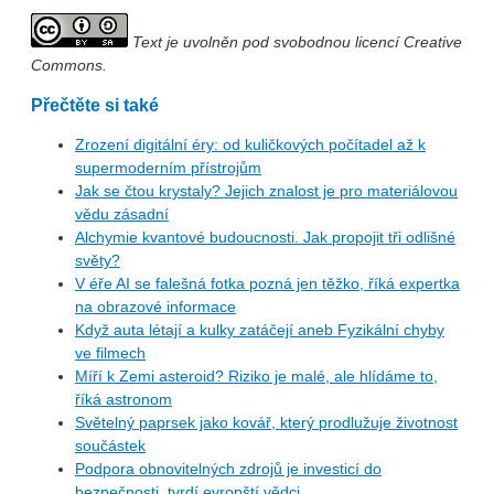
Text je uvolněn pod svobodnou licencí Creative
Commons.
Přečtěte si také
Zrození digitální éry: od kuličkových počítadel až k
supermoderním přístrojům
Jak se čtou krystaly? Jejich znalost je pro materiálovou
vědu zásadní
Alchymie kvantové budoucnosti. Jak propojit tři odlišné
světy?
V éře AI se falešná fotka pozná jen těžko, říká expertka
na obrazové informace
Když auta létají a kulky zatáčejí aneb Fyzikální chyby
ve filmech
Míří k Zemi asteroid? Riziko je malé, ale hlídáme to,
říká astronom
Světelný paprsek jako kovář, který prodlužuje životnost
součástek
Podpora obnovitelných zdrojů je investicí do
bezpečnosti, tvrdí evropští vědci