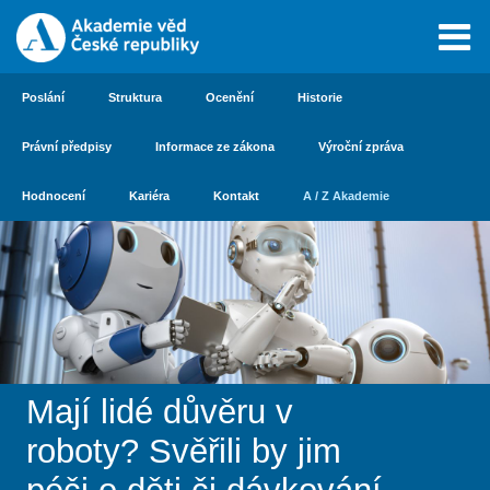
Poslání
Struktura
Ocenění
Historie
Právní předpisy
Informace ze zákona
Výroční zpráva
Hodnocení
Kariéra
Kontakt
A / Z Akademie
Mají lidé důvěru v
roboty? Svěřili by jim