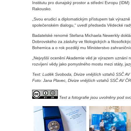
Institutu pro dunajský prostor a střední Evropu (ID
Rakousko.
„Svou erudicí a diplomatickým přístupem tak výrazně p
společenském dialogu,“ uvedl předseda Vědecké rad
Badatelské renomé Stefana Michaela Newerkly dokládají
Dobrovského za zásluhy ve filologických a filosofic
Bohemica a o rok později mu Ministerstvo zahraničníc
„Nejvyšší ocenění Akademie věd je výrazem uznání ne
rozvíjení vědy jako pomyslného mostu mezi státy, jaz
Text: Luděk Svoboda, Divize vnějších vztahů SSČ AV
Foto: Jana Plavec, Divize vnějších vztahů SSČ AV ČR
Text a fotografie jsou uvolněny pod s