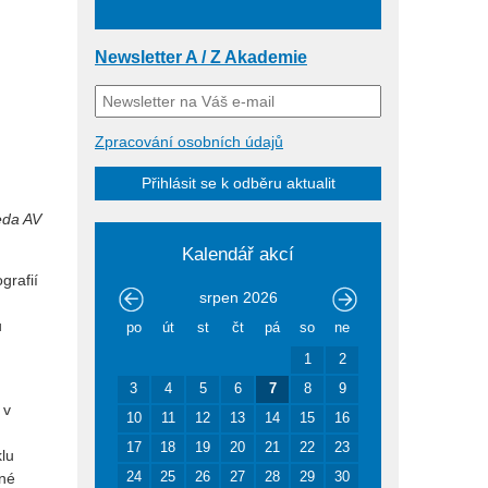
Newsletter A / Z Akademie
Zpracování osobních údajů
Přihlásit se k odběru aktualit
eda AV
Kalendář akcí
grafií
srpen
2026
u
po
út
st
čt
pá
so
ne
1
2
3
4
5
6
7
8
9
 v
10
11
12
13
14
15
16
17
18
19
20
21
22
23
klu
24
25
26
27
28
29
30
zné