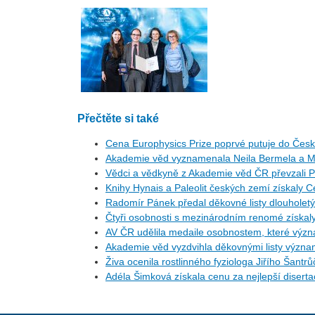
Přečtěte si také
Cena Europhysics Prize poprvé putuje do Česka,
Akademie věd vyznamenala Neila Bermela a M
Vědci a vědkyně z Akademie věd ČR převzali P
Knihy Hynais a Paleolit českých zemí získaly 
Radomír Pánek předal děkovné listy dlouhol
Čtyři osobnosti s mezinárodním renomé získa
AV ČR udělila medaile osobnostem, které význa
Akademie věd vyzdvihla děkovnými listy význ
Živa ocenila rostlinného fyziologa Jiřího Šantr
Adéla Šimková získala cenu za nejlepší disertac