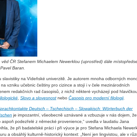
e věd ČR Stefanem Michaelem Newerklou (uprostřed) dále místopředs
Pavel Baran.
tu slavistiky na Vídeňské univerzitě. Je autorem mnoha odborných mono
na vzniku učebnic češtiny pro cizince a stojí i v čele mezinárodních
lenem redakčních rad časopisů, z nichž některé vycházejí pod hlavičko
filologické
,
Slovo a slovesnost
nebo
Časopis pro moderní filologii
.
prachkontakte Deutsch – Tschechisch – Slowakisch: Wörterbuch der
ischen
je impozantní, všeobecně uznávané a vzbuzuje v nás dojem, že
lo aspoň podezřelé z německé provenience,“ uvedla v laudatiu Jana
la, že při badatelské práci i při výuce je pro Stefana Michaela Newer
uru a obsáhlý kulturně-historický kontext: „Není jen lingvistou, ale v rů