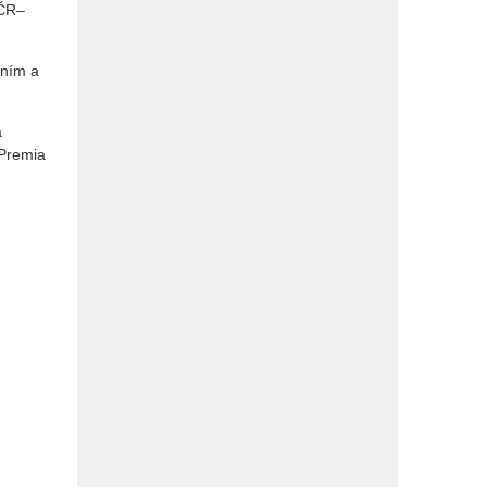
 ČR–
rním a
a
 Premia