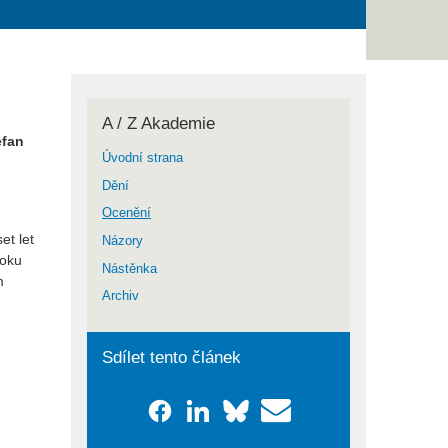
A / Z Akademie
efan
Úvodní strana
Dění
Ocenění
et let
Názory
roku
Nástěnka
m
Archiv
Sdílet tento článek