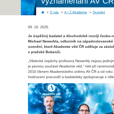
vyznamenání AV ČR
O nás
A / Z Akademie
Ocenění
09. 10. 2025
Je úspěšný badatel a dlouhodobě rozvíjí česko-ra
Michael Newerkla, odborník na západoslovanské 
ocenění, které Akademie věd ČR uděluje za zásluhy
v pražské Bubenči.
„Vědecké úspěchy profesora Newerkly nejsou jediný
je pevnou součástí Akademie věd,“ řekl při ceremoni
2010 členem Akademického sněmu AV ČR a od roku
hodnocení pracovišť a badatelsky spolupracuje s něko