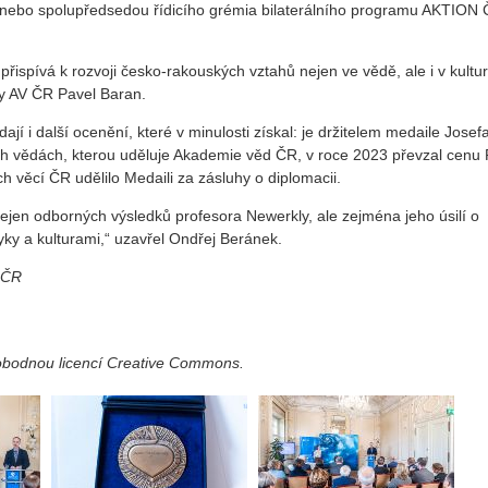
M) nebo spolupředsedou řídicího grémia bilaterálního programu AKTION
řispívá k rozvoji česko-rakouských vztahů nejen ve vědě, ale i v kultu
y AV ČR Pavel Baran.
 i další ocenění, které v minulosti získal: je držitelem medaile Josef
kých vědách, kterou uděluje Akademie věd ČR, v roce 2023 převzal cenu
h věcí ČR udělilo Medaili za zásluhy o diplomacii.
jen odborných výsledků profesora Newerkly, ale zejména jeho úsilí o
yky a kulturami,“ uzavřel Ondřej Beránek.
 ČR
vobodnou licencí Creative Commons.