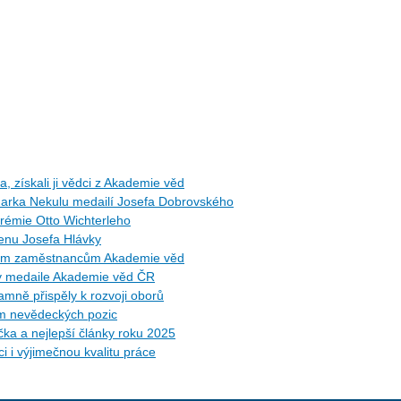
 získali ji vědci z Akademie věd
arka Nekulu medailí Josefa Dobrovského
rémie Otto Wichterleho
Cenu Josefa Hlávky
etým zaměstnancům Akademie věd
ly medaile Akademie věd ČR
mně přispěly k rozvoji oborů
am nevědeckých pozic
ůčka a nejlepší články roku 2025
i i výjimečnou kvalitu práce