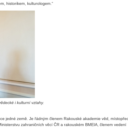
kem, historikem, kulturologem.“
decké i kulturní vztahy.
nice jedné země. Je řádným členem Rakouské akademie věd, místopř
 Ministerstvu zahraničních věcí ČR a rakouském BMEIA, členem vedení