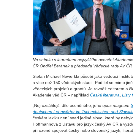
Na snímku s laureátem nejvyššího ocenění Akademi
ČR Ondřej Beránek a předseda Vědecké rady AV ČR 
Stefan Michael Newerkla působí jako vedoucí Institu
a více než 150 vědeckých studií. Podílel se mimo jiné 
vědeckých projektů a grantů. Je rovněž editorem a č
Akademie věd ČR – například
Česká literatura
,
Listy 
„Nejrozsáhlejší dílo oceněného, jeho
opus magnum
S
deutschen Lehnwörter im Tschechischen und Slowak
českém lexiku není snad jediné slovo, které by neby
Hoffmannová z Ústavu pro jazyk český AV ČR a vyzdvih
přirozené spojovat český nebo slovenský jazyk, literat