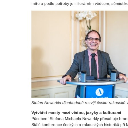
míře a podle potřeby je i literárním vědcem, sémioti
Stefan Newerkla dlouhodobě rozvíjí česko-rakouské vě
Vytvářet mosty mezi vědou, jazyky a kulturami
Působení Stefana Michaela Newerkly přesahuje hra
Stálé konference českých a rakouských historiků při