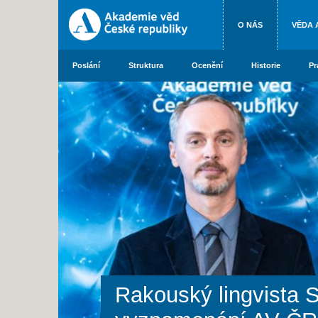
O NÁS
VĚDA 
Poslání
Struktura
Ocenění
Historie
Pr
Rakouský lingvista S