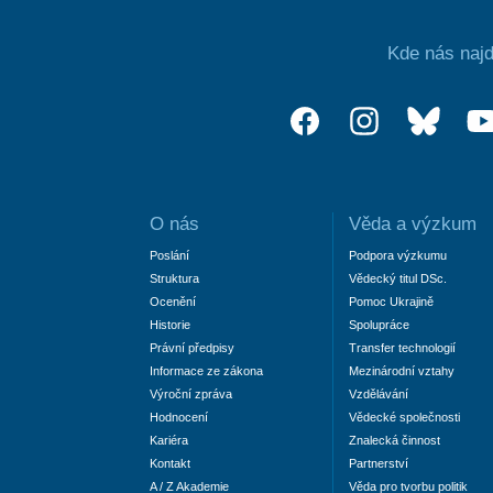
Kde nás najd
O nás
Věda a výzkum
Poslání
Podpora výzkumu
Struktura
Vědecký titul DSc.
Ocenění
Pomoc Ukrajině
Historie
Spolupráce
Právní předpisy
Transfer technologií
Informace ze zákona
Mezinárodní vztahy
Výroční zpráva
Vzdělávání
Hodnocení
Vědecké společnosti
Kariéra
Znalecká činnost
Kontakt
Partnerství
A / Z Akademie
Věda pro tvorbu politik