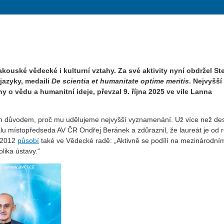
kouské vědecké i kulturní vztahy. Za své aktivity nyní obdržel St
jazyky, medaili
De scientia et humanitate optime meritis
. Nejvyšší
 o vědu a humanitní ideje, převzal 9. října 2025 ve vile Lanna
m důvodem, proč mu udělujeme nejvyšší vyznamenání. Už více než des
álu místopředseda AV ČR Ondřej Beránek a zdůraznil, že laureát je od 
 2012
působí
také ve Vědecké radě: „Aktivně se podílí na mezinárodní
lika ústavy.“