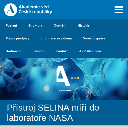
Poslání
Struktura
Ocenění
Historie
Právní předpisy
Informace ze zákona
Výroční zpráva
Hodnocení
Kariéra
Kontakt
A / Z Akademie
Přístroj SELINA míří do
laboratoře NASA