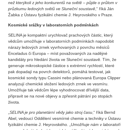
než kterýkoli z jeho konkurentů na světě – půjde o průlom v
průzkumu ledových světů ve Sluneční soustavě
,“ říká Ján
Žabka z Ústavu fyzikální chemie J. Heyrovského v Praze.
Kosmické srážky v laboratorních podmínkách
SELINA je kompaktní urychlovač prachových částic, který
vědcům umožňuje v laboratorních podmínkách napodobit
nárazy ledových zrnek vyvrhovaných z povrchu měsíců
Enceladus či Europa – míst považovaných za nadějné
kandidáty pro hledání života ve Sluneční soustavě. Tím, že
generuje mikroskopické částice s extrémní rychlostí, které
pak dopadají na povrch detektorů, pomáhá testovat, jak
kosmické sondy typu Cassini nebo plánovaná Europa Clipper
analyzují chemické složení ledových zrnek ve vesmíru.
Umožňuje tak vědcům lépe vyhodnocovat dřívější data,
připravit se na nové objevy a zpřesnit pátrání po stopách
života.
„
SELINA je pro planetární vědy jako stroj času
,“ říká Bernd
Abel, vedoucí Oddělení vesmírné chemie a techniky v Ústavu
fyzikální chemie J. Heyrovského. „
Umožňuje nám v laboratoři