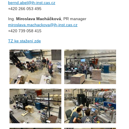
bernd.abel@jh-inst.cas.cz
+420 266 053 495
Ing.
Miroslava Macháčková
, PR manager
miroslava.machackova@jh-inst.cas.cz
+420 739 058 415
TZ ke stažení zde