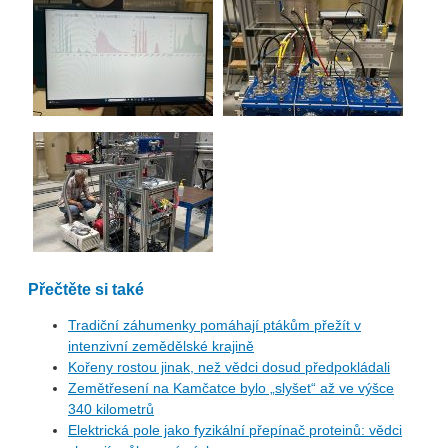
Přečtěte si také
Tradiční záhumenky pomáhají ptákům přežít v
intenzivní zemědělské krajině
Kořeny rostou jinak, než vědci dosud předpokládali
Zemětřesení na Kamčatce bylo „slyšet“ až ve výšce
340 kilometrů
Elektrická pole jako fyzikální přepínač proteinů: vědci