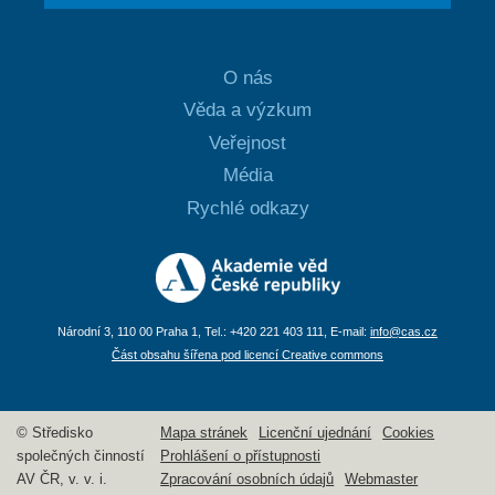
O nás
Věda a výzkum
Veřejnost
Média
Rychlé odkazy
Národní 3, 110 00 Praha 1, Tel.: +420 221 403 111, E-mail:
info@cas.cz
Část obsahu šířena pod licencí Creative commons
© Středisko
Mapa stránek
Licenční ujednání
Cookies
společných činností
Prohlášení o přístupnosti
AV ČR, v. v. i.
Zpracování osobních údajů
Webmaster