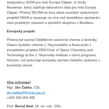
analyzátoru SUDA pro misi Europa Clipper; či Jordy
Bouwman, který zajišťuje laboratorní data pro misi Europa
Clipper. Přístroj SELINA se brzy stane součástí výzkumných
projektů NASA a navazuje na více než desetiletou spolupráci
mezi pražským ústavem a prestižní skupinou v Boulderu.
Evropský projekt
Přístroj byl vyvinut Oddělením vesmírné chemie a techniky
Ústavu fyzikální chemie J. Heyrovského a financován z
evropského projektu ERA Chair of Space Chemistry and
Technology at the J. Heyrovský Institute v rámci programu
Horizon, což potvrzuje evropský význam českého výzkumu v
kosmické chemii.
Více informací
:
Mgr.
Ján Žabka
, CSc.
jan.zabka@jh-inst.cas.cz
+420 266 053 485
Prof.
Bernd Abel
, Dr. rer. nat., DSc.