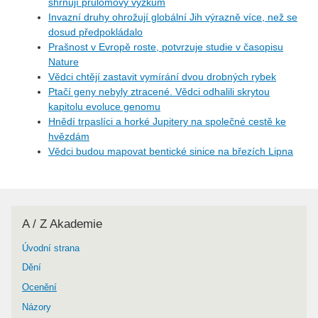
shrnují průlomový výzkum
Invazní druhy ohrožují globální Jih výrazně více, než se
dosud předpokládalo
Prašnost v Evropě roste, potvrzuje studie v časopisu
Nature
Vědci chtějí zastavit vymírání dvou drobných rybek
Ptačí geny nebyly ztracené. Vědci odhalili skrytou
kapitolu evoluce genomu
Hnědí trpaslíci a horké Jupitery na společné cestě ke
hvězdám
Vědci budou mapovat bentické sinice na březích Lipna
A / Z Akademie
Úvodní strana
Dění
Ocenění
Názory