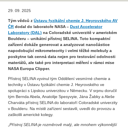
29. 09. 2025
Tým vědců z
Ústavu fyzikální chemie J. Heyrovského AV
ČR
dodal do laboratoře NASA –
Dust Accelerator
Laboratory (DAL)
na Coloradské univerzitě v americkém
Boulderu – unikátní přístroj SELINA. Toto kompaktní
zařízení dokáže generovat a analyzovat nanočástice
napodobující mikrometeority i velmi těžké molekuly a
poskytne tak cenná data nejen pro testování odolnosti
materiálů, ale také pro interpretaci měření v rámci mise
NASA Europa Clipper.
Přístroj SELINA vyvinul tým Oddělení vesmírné chemie a
techniky v Ústavu fyzikální chemie J. Heyrovského ve
spolupráci s Lipskou univerzitou v Německu. V srpnu doručil
tým Bernda Abela, Anatolije Spesyvyie, Jána Žabky a Aleše
Charváta přístroj SELINA do laboratoří Coloradské univerzity
v Boulderu. Na místě zařízení sestavili, uvedli do provozu a
zaškolili americké kolegy.
„
Přístroj SELINA je rozměrově malý, ale mnohem výkonnější