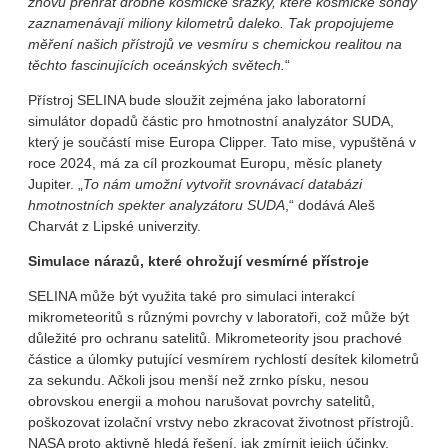
znovu přehrát drobné kosmické srážky, které kosmické sondy
zaznamenávají miliony kilometrů daleko. Tak propojujeme
měření našich přístrojů ve vesmíru s chemickou realitou na
těchto fascinujících oceánských světech.
“
Přístroj SELINA bude sloužit zejména jako laboratorní
simulátor dopadů částic pro hmotnostní analyzátor SUDA,
který je součástí mise Europa Clipper. Tato mise, vypuštěná v
roce 2024, má za cíl prozkoumat Europu, měsíc planety
Jupiter. „
To nám umožní vytvořit srovnávací databázi
hmotnostních spekter analyzátoru SUDA
,“ dodává Aleš
Charvát z Lipské univerzity.
Simulace nárazů, které ohrožují vesmírné přístroje
SELINA může být využita také pro simulaci interakcí
mikrometeoritů s různými povrchy v laboratoři, což může být
důležité pro ochranu satelitů. Mikrometeority jsou prachové
částice a úlomky putující vesmírem rychlostí desítek kilometrů
za sekundu. Ačkoli jsou menší než zrnko písku, nesou
obrovskou energii a mohou narušovat povrchy satelitů,
poškozovat izolační vrstvy nebo zkracovat životnost přístrojů.
NASA proto aktivně hledá řešení, jak zmírnit jejich účinky.