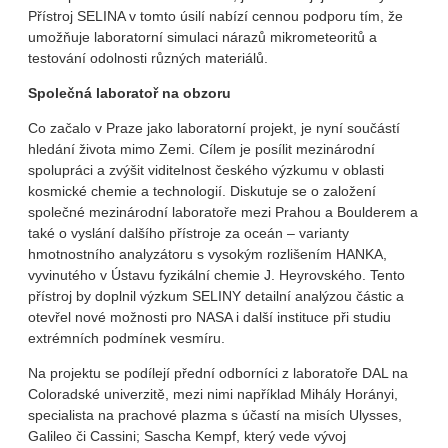
Přístroj SELINA v tomto úsilí nabízí cennou podporu tím, že
umožňuje laboratorní simulaci nárazů mikrometeoritů a
testování odolnosti různých materiálů.
Společná laboratoř na obzoru
Co začalo v Praze jako laboratorní projekt, je nyní součástí
hledání života mimo Zemi. Cílem je posílit mezinárodní
spolupráci a zvýšit viditelnost českého výzkumu v oblasti
kosmické chemie a technologií. Diskutuje se o založení
společné mezinárodní laboratoře mezi Prahou a Boulderem a
také o vyslání dalšího přístroje za oceán – varianty
hmotnostního analyzátoru s vysokým rozlišením HANKA,
vyvinutého v Ústavu fyzikální chemie J. Heyrovského. Tento
přístroj by doplnil výzkum SELINY detailní analýzou částic a
otevřel nové možnosti pro NASA i další instituce při studiu
extrémních podmínek vesmíru.
Na projektu se podílejí přední odborníci z laboratoře DAL na
Coloradské univerzitě, mezi nimi například Mihály Horányi,
specialista na prachové plazma s účastí na misích Ulysses,
Galileo či Cassini; Sascha Kempf, který vede vývoj