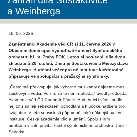
zahráli díla Šostakoviče
a Weinberga
15. 06. 2026
Zaměstnanci Akademie věd ČR si 11. června 2026 v
Obecním domě opět vychutnali koncert Symfonického
orchestru hl. m. Prahy FOK. Letos si poslechli díla dvou
skladatelů 20. století, Dmitrije Šostakoviče a Mieczysława
Weinberga. Hudební večer pro ně instituce každoročně
připravuje ve spolupráci s pražskými symfoniky.
„Často mě překvapuje, jak výborné muzikanty najdeme mezi
špičkovými vědci. Věřím, že to není náhoda,“ uvedl předseda
Akademie věd ČR Radomír Pánek. Hudebníci i vědci podle
něj totiž sdílejí sebekázeň, odhodlání a hluboké nadšení pro
svůj obor. V této souvislosti připomněl také někdejší název
instituce, Česká akademie věd a umění. Spolu s ním
publikum v sále přivítal ředitel symfonického orchestru Daniel
Sobotka.