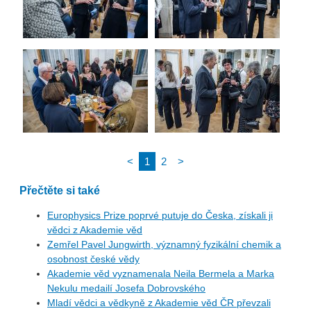
<
1
2
>
Přečtěte si také
Europhysics Prize poprvé putuje do Česka, získali ji
vědci z Akademie věd
Zemřel Pavel Jungwirth, významný fyzikální chemik a
osobnost české vědy
Akademie věd vyznamenala Neila Bermela a Marka
Nekulu medailí Josefa Dobrovského
Mladí vědci a vědkyně z Akademie věd ČR převzali