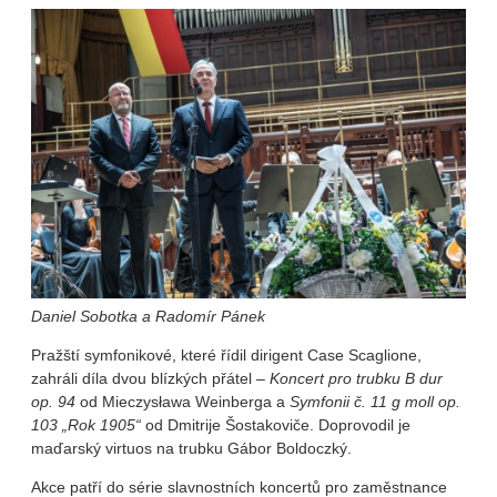
Daniel Sobotka a Radomír Pánek
Pražští symfonikové, které řídil dirigent Case Scaglione,
zahráli díla dvou blízkých přátel –
Koncert pro trubku B dur
op. 94
od Mieczysława Weinberga a
Symfonii č. 11 g moll op.
103 „Rok 1905“
od Dmitrije Šostakoviče. Doprovodil je
maďarský virtuos na trubku Gábor Boldoczký.
Akce patří do série slavnostních koncertů pro zaměstnance