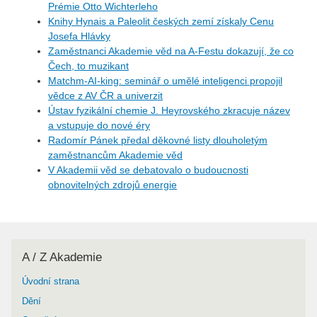
Prémie Otto Wichterleho
Knihy Hynais a Paleolit českých zemí získaly Cenu
Josefa Hlávky
Zaměstnanci Akademie věd na A-Festu dokazují, že co
Čech, to muzikant
Matchm-AI-king: seminář o umělé inteligenci propojil
vědce z AV ČR a univerzit
Ústav fyzikální chemie J. Heyrovského zkracuje název
a vstupuje do nové éry
Radomír Pánek předal děkovné listy dlouholetým
zaměstnancům Akademie věd
V Akademii věd se debatovalo o budoucnosti
obnovitelných zdrojů energie
A / Z Akademie
Úvodní strana
Dění