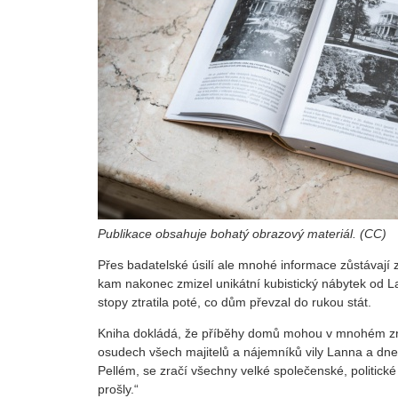
Publikace obsahuje bohatý obrazový materiál. (CC)
Přes badatelské úsilí ale mnohé informace zůstávají 
kam nakonec zmizel unikátní kubistický nábytek od 
stopy ztratila poté, co dům převzal do rukou stát.
Kniha dokládá, že příběhy domů mohou v mnohém zrca
osudech všech majitelů a nájemníků vily Lanna a dne
Pellém, se zračí všechny velké společenské, politick
prošly.“