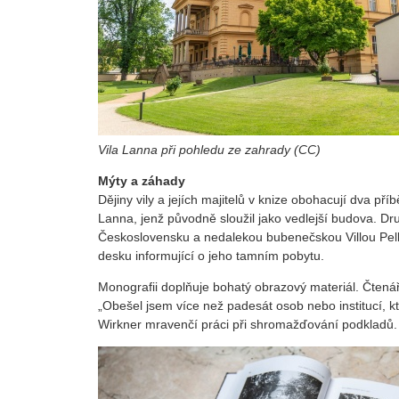
Vila Lanna při pohledu ze zahrady (CC)
Mýty a záhady
Dějiny vily a jejích majitelů v knize obohacují dva pří
Lanna, jenž původně sloužil jako vedlejší budova. D
Československu a nedalekou bubenečskou Villou Pell
desku informující o jeho tamním pobytu.
Monografii doplňuje bohatý obrazový materiál. Čtenář
„Obešel jsem více než padesát osob nebo institucí, kte
Wirkner mravenčí práci při shromažďování podkladů.