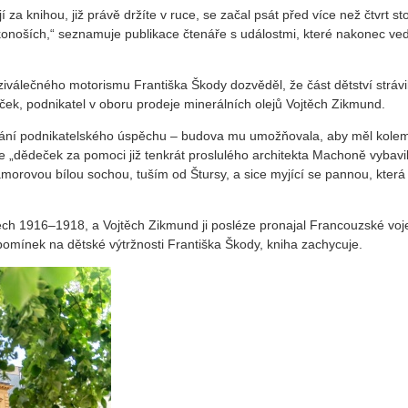
 za knihou, již právě držíte v ruce, se začal psát před více než čtvrt st
noších,“ seznamuje publikace čtenáře s událostmi, které nakonec ved
iválečného motorismu Františka Škody dozvěděl, že část dětství strávi
eček, podnikatel v oboru prodeje minerálních olejů Vojtěch Zikmund.
ování podnikatelského úspěchu – budova mu umožňovala, aby měl kole
 „dědeček za pomoci již tenkrát proslulého architekta Machoně vybavil
morovou bílou sochou, tuším od Štursy, a sice myjící se pannou, která 
etech 1916–1918, a Vojtěch Zikmund ji posléze pronajal Francouzské vo
vzpomínek na dětské výtržnosti Františka Škody, kniha zachycuje.