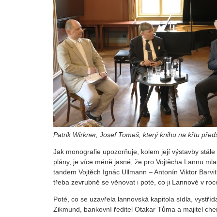
Patrik Wirkner, Josef Tomeš, který knihu na křtu předs
Jak monografie upozorňuje, kolem její výstavby stále 
plány, je více méně jasné, že pro Vojtěcha Lannu ml
tandem Vojtěch Ignác Ullmann – Antonín Viktor Barvi
třeba zevrubně se věnovat i poté, co ji Lannové v roce
Poté, co se uzavřela lannovská kapitola sídla, vystřída
Zikmund, bankovní ředitel Otakar Tůma a majitel chem