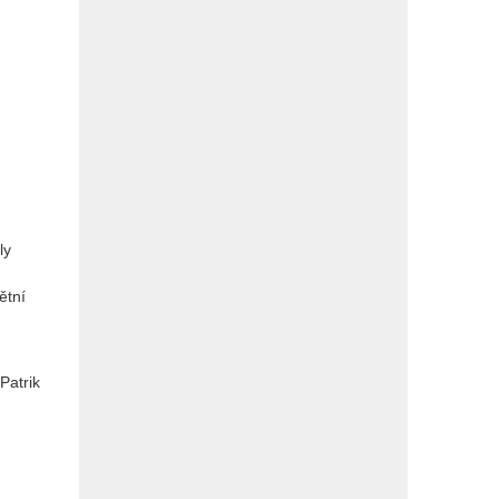
ly
ětní
Patrik