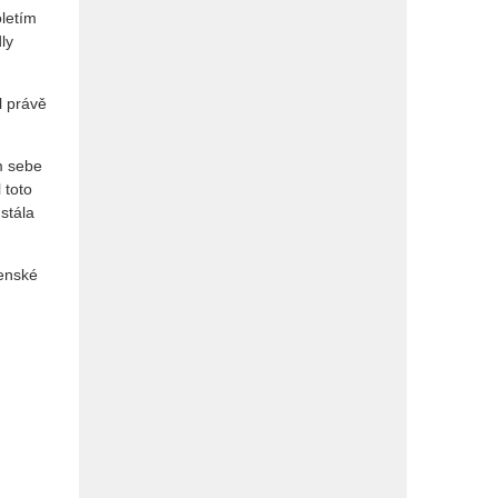
oletím
ly
l právě
m sebe
 toto
stála
jenské