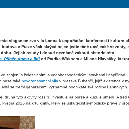
ímto sloganem zve vila Lanna k uspořádání konferencí i kulturních
 budova v Praze však skrývá nejen jedinečné umělecké skvosty, 
 dobu. Jejich osudy i dosud neznámá zákoutí historie této
a. Příběh domu a lidí
od Patrika Wirknera a Milana Hlavačky, ktero
e spojení s železničními a vodohospodářskými stavbami i například
o nese také
novorenesanční vila
v pražské Bubenči, jejíž existence v ny
souvisí se třemi generacemi významné podnikatelské rodiny Lannových.
 druhá tyto aktivity rozšíří, investuje na burze a kupuje umění. A třetí 
 května 2026 na křtu knihy, který se uskutečnil symbolicky právě v pro