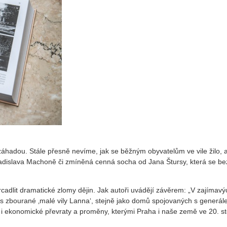
záhadou. Stále přesně nevíme, jak se běžným obyvatelům ve vile žilo, 
Ladislava Machoně či zmíněná cenná socha od Jana Štursy, která se be
dlit dramatické zlomy dějin. Jak autoři uvádějí závěrem: „V zajímavý
s zbourané ‚malé vily Lanna‘, stejně jako domů spojovaných s generá
é i ekonomické převraty a proměny, kterými Praha i naše země ve 20. st