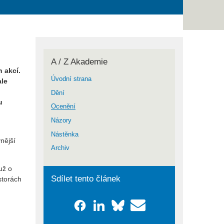
A / Z Akademie
 akcí.
Úvodní strana
ale
Dění
u
Ocenění
Názory
Nástěnka
nější
Archiv
už o
Sdílet tento článek
storách