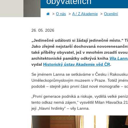
obyvatelích
O nás
A / Z Akademie
Ocenění
26. 05. 2026
„Jedinečné události si žádají jedinečné místo.“ T
Jako zřejmě nejstarší dochovaná novorenesanční
také příběhy obyvatel, jež v mnohém zrcadlí svou
architektonické památky odkrývá kniha
Vila Lann
vydal
Historický ústav Akademie věd ČR
.
Se jménem Lanna se setkáváme v Česku i Rakousku v
Uměleckoprůmyslovým muzeem v Praze. Totéž jmén
podobě – stejně jako první část nové monografie – 
„První generace podniká a riskuje, vydělá velké peníze,
tento odkaz nemá zájem,“ vysvětlil Milan Hlavačka 21.
její „hlavní hrdinky“ – vily Lanna.