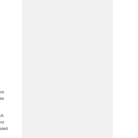
ani
ze
ch
lem
oletí