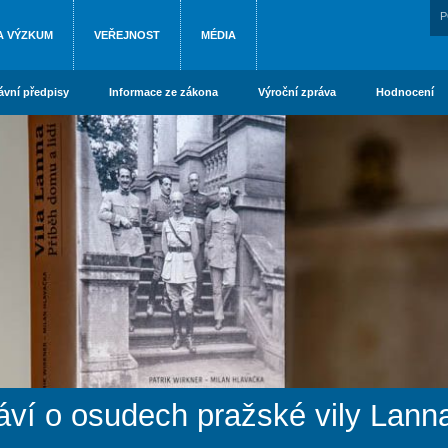
P
A VÝZKUM
VEŘEJNOST
MÉDIA
ávní předpisy
Informace ze zákona
Výroční zpráva
Hodnocení
ví o osudech pražské vily Lanna