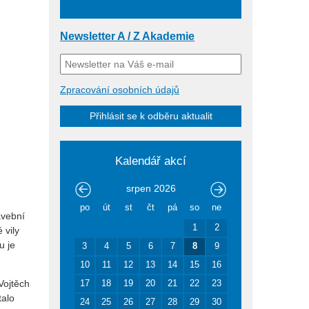
Newsletter A / Z Akademie
Zpracování osobních údajů
Přihlásit se k odběru aktualit
Kalendář akcí
srpen
2026
po
út
st
čt
pá
so
ne
avební
1
2
 vily
u je
3
4
5
6
7
8
9
10
11
12
13
14
15
16
 Vojtěch
17
18
19
20
21
22
23
talo
24
25
26
27
28
29
30