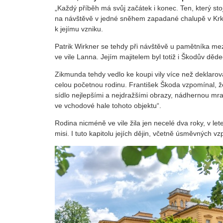
„Každý příběh má svůj začátek i konec. Ten, který stojí
na návštěvě v jedné sněhem zapadané chalupě v Krko
k jejímu vzniku.
Patrik Wirkner se tehdy při návštěvě u pamětníka mez
ve vile Lanna. Jejím majitelem byl totiž i Škodův děd
Zikmunda tehdy vedlo ke koupi vily více než deklar
celou početnou rodinu. František Škoda vzpomínal, že
sídlo nejlepšími a nejdražšími obrazy, nádhernou mra
ve vchodové hale tohoto objektu“.
Rodina nicméně ve vile žila jen necelé dva roky, v l
misi. I tuto kapitolu jejích dějin, včetně úsměvných 