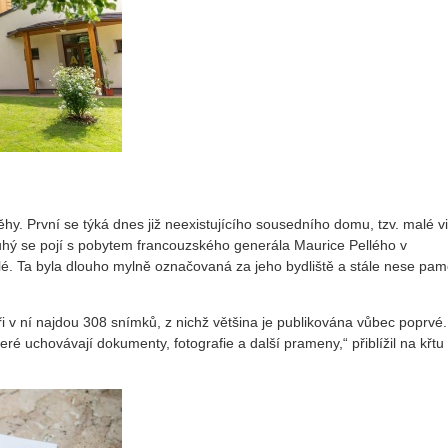
běhy. První se týká dnes již neexistujícího sousedního domu, tzv. malé vi
ruhý se pojí s pobytem francouzského generála Maurice Pellého v
é. Ta byla dlouho mylně označovaná za jeho bydliště a stále nese pam
i v ní najdou 308 snímků, z nichž většina je publikována vůbec poprvé.
ré uchovávají dokumenty, fotografie a další prameny,“ přiblížil na křtu 