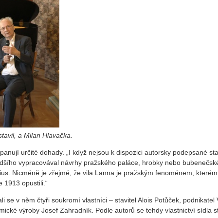
tavil, a Milan Hlavačka.
panují určité dohady. „I když nejsou k dispozici autorsky podepsané st
adšího vypracovával návrhy pražského paláce, hrobky nebo bubenečské
tius. Nicméně je zřejmé, že vila Lanna je pražským fenoménem, kterém
 1913 opustili.“
li se v něm čtyři soukromí vlastníci – stavitel Alois Potůček, podnikatel
ické výroby Josef Zahradník. Podle autorů se tehdy vlastnictví sídla s