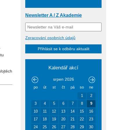
Newsletter A / Z Akademie
Zpracování osobních údajů
v
Přihlásit se k odběru aktualit
stu
Kalendář akcí
Vojtěch
srpen
2026
po
út
st
čt
pá
so
ne
1
2
3
4
5
6
7
8
9
10
11
12
13
14
15
16
17
18
19
20
21
22
23
24
25
26
27
28
29
30