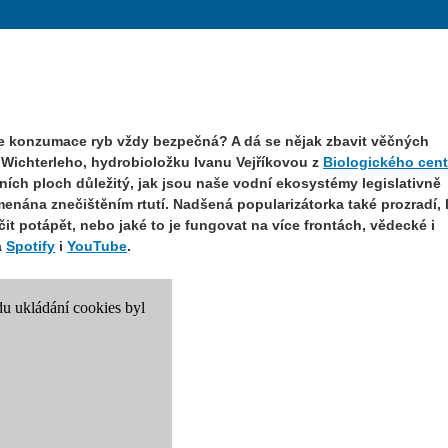
Je konzumace ryb vždy bezpečná? A dá se nějak zbavit věčných
 Wichterleho, hydrobioložku Ivanu Vejříkovou z
Biologického cent
odních ploch důležitý, jak jsou naše vodní ekosystémy legislativně
nána znečištěním rtutí. Nadšená popularizátorka také prozradí, 
čit potápět, nebo jaké to je fungovat na více frontách, vědecké i
a
Spotify
i
YouTube
.