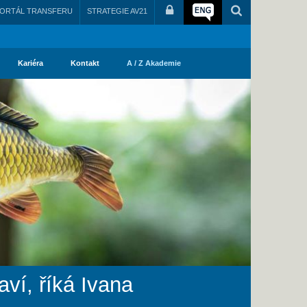
ORTÁL TRANSFERU
STRATEGIE AV21
Kariéra
Kontakt
A / Z Akademie
ví, říká Ivana