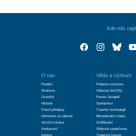
Kde nás najd
O nás
Věda a výzkum
Poslání
Podpora výzkumu
Struktura
Vědecký titul DSc.
Ocenění
Pomoc Ukrajině
Historie
Spolupráce
Právní předpisy
Transfer technologií
Informace ze zákona
Mezinárodní vztahy
Výroční zpráva
Vzdělávání
Hodnocení
Vědecké společnosti
Kariéra
Znalecká činnost