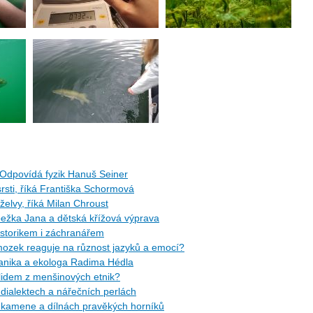
Odpovídá fyzik Hanuš Seiner
rsti, říká Františka Schormová
 želvy, říká Milan Chroust
žka Jana a dětská křížová výprava
torikem i záchranářem
ozek reaguje na různost jazyků a emocí?
tanika a ekologa Radima Hédla
idem z menšinových etnik?
ialektech a nářečních perlách
kamene a dílnách pravěkých horníků