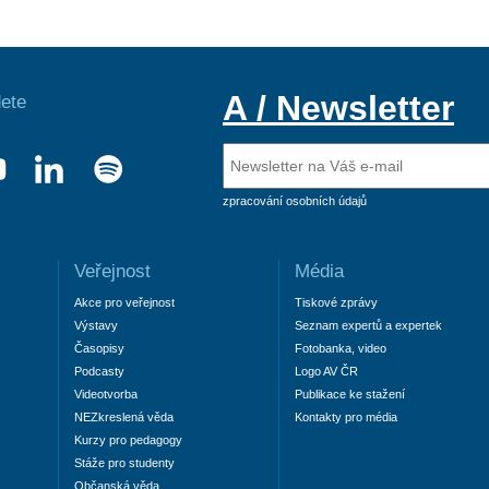
A / Newsletter
ete
zpracování osobních údajů
Veřejnost
Média
Akce pro veřejnost
Tiskové zprávy
Výstavy
Seznam expertů a expertek
Časopisy
Fotobanka, video
Podcasty
Logo AV ČR
Videotvorba
Publikace ke stažení
NEZkreslená věda
Kontakty pro média
Kurzy pro pedagogy
Stáže pro studenty
Občanská věda