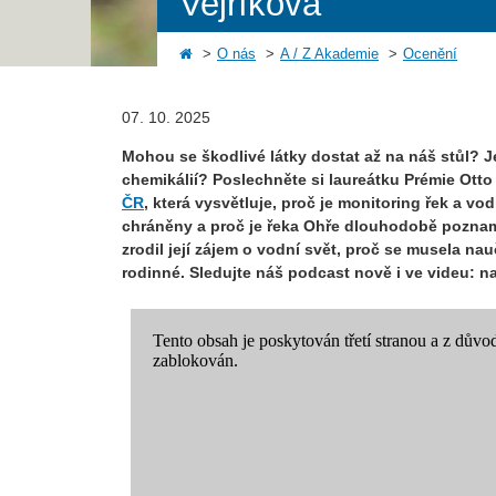
Vejříková
O nás
A / Z Akademie
Ocenění
07. 10. 2025
Mohou se škodlivé látky dostat až na náš stůl? 
chemikálií? Poslechněte si laureátku Prémie Otto
ČR
, která vysvětluje, proč je monitoring řek a v
chráněny a proč je řeka Ohře dlouhodobě pozname
zrodil její zájem o vodní svět, proč se musela nau
rodinné. Sledujte náš podcast nově i ve videu: n