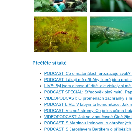
Přečtěte si také
PODCAST: Co o materiálech prozrazuje zvuk? 
PODCAST: Lákají mě příběhy, které jdou proti s
LIVE: Byl jsem dinosauří dítě, ale získaly si mě
PODCAST SPECIÁL: Středověk plný mýtů. Pape
VIDEOPODCAST: O proměnách záchranky s his
PODCAST LIVE: V labyrintu komunikace. Jak m
PODCAST: Víc než stromy. Co je les očima bo
VIDEOPODCAST: Jak se v současné Číně žije l
PODCAST: S Martinou Ireinovou o ohrožených d
PODCAST: S Jaroslavem Bartíkem o příbězích 