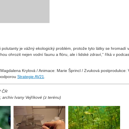
olutanty je vážný ekologický problém, protože tyto látky se hromadí 
u ohrozit nejen vodní faunu a flóru, ale i lidské zdraví,“ říká v podca
: Magdalena Krylová / Animace: Marie Šprincl / Zvuková postprodukce: 
s podporou
⁠Strategie AV21⁠
.
AV ČR
 archiv Ivany Vejříkové (z terénu)