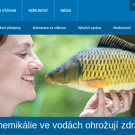
P
A VÝZKUM
VEŘEJNOST
MÉDIA
ávní předpisy
Informace ze zákona
Výroční zpráva
Hodnocení
ikálie ve vodách ohrožují zdra