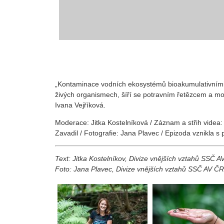
„Kontaminace vodních ekosystémů bioakumulativními p
živých organismech, šíří se potravním řetězcem a moho
Ivana Vejříková.
Moderace: Jitka Kostelníková / Záznam a střih videa
Zavadil / Fotografie: Jana Plavec / Epizoda vznikla 
Text:
Jitka Kostelníkov, Divize vnějších vztahů SSČ 
Foto: Jana Plavec, Divize vnějších vztahů SSČ AV ČR;